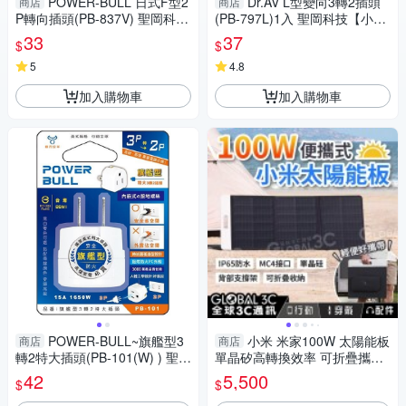
POWER-BULL 日式F型2
Dr.AV L型變向3轉2插頭
商店
商店
P轉向插頭(PB-837V) 聖岡科技
(PB-797L)1入 聖岡科技【小三
【小三美日】 DS016403
美日】 DS016402
33
37
$
$
5
4.8
加入購物車
加入購物車
POWER-BULL~旗艦型3
小米 米家100W 太陽能板
商店
商店
轉2特大插頭(PB-101(W) ) 聖岡
單晶矽高轉換效率 可折疊攜帶
科技【小三美日】 DS016396
MC4接口 耐高溫 防潑水防塵
42
5,500
$
$