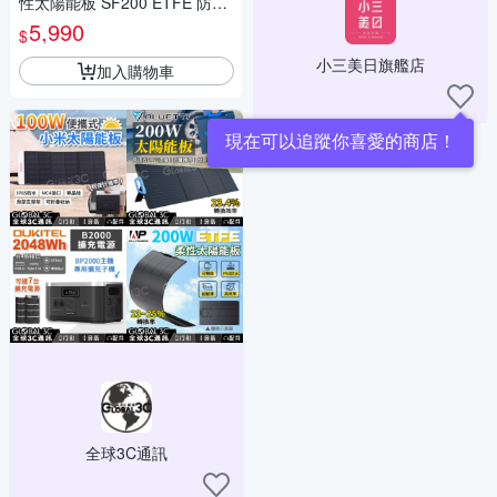
性太陽能板 SF200 ETFE 防水
可彎曲 單晶矽 25%轉換率 MC
5,990
$
4接口
小三美日旗艦店
加入購物車
現在可以追蹤你喜愛的商店！
全球3C通訊