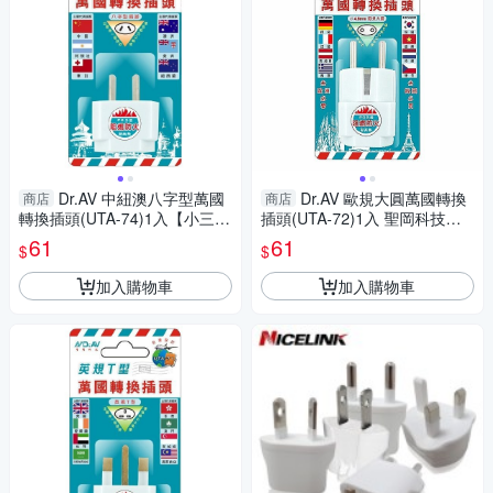
Dr.AV 中紐澳八字型萬國
Dr.AV 歐規大圓萬國轉換
商店
商店
轉換插頭(UTA-74)1入【小三美
插頭(UTA-72)1入 聖岡科技
日】 DS016390 聖岡科技
【小三美日】 DS016388
61
61
$
$
加入購物車
加入購物車