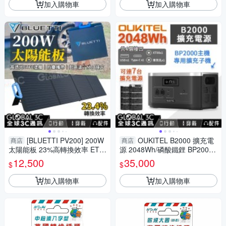
加入購物車
加入購物車
[BLUETTI PV200] 200W
OUKITEL B2000 擴充電
商店
商店
太陽能板 23%高轉換效率 ETF
源 2048Wh/磷酸鐵鋰 BP2000
E塗層 EB3A/EB55/EB70S
專用子機 PD100W 手機筆電充
12,500
35,000
$
$
電
加入購物車
加入購物車