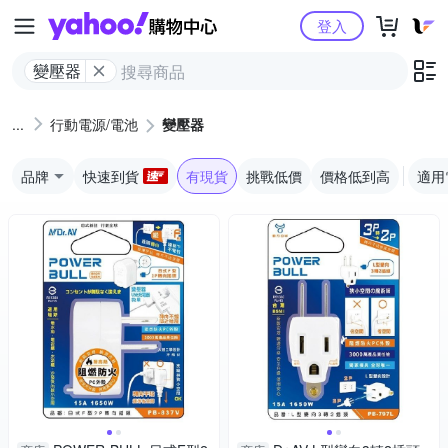
Yahoo購物中心
登入
變壓器
行動電源/電池
變壓器
品牌
快速到貨
有現貨
挑戰低價
價格低到高
適用