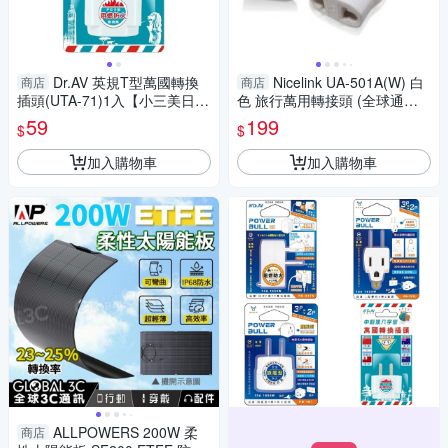
Dr.AV 英規T型萬國轉換
Nicelink UA-501A(W) 白
商店
商店
插頭(UTA-71)1入【小三美日】
色 旅行萬用轉接頭 (全球通用
DS016391
組合包)
59
199
$
$
加入購物車
加入購物車
ALLPOWERS 200W 柔
商店