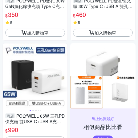
POLYWELL PD雙孔 30W
POLYWELL PD雙孔快充
商店
商店
GaN氮化鎵快充頭 Type-C充電
頭 30W Type-C+USB-A 雙孔充
器 [GS-W30A0933]
電器 豆腐頭 充電器 安規BSMI
350
460
$
$
認證
5
5
加入購物車
加入購物車
POLYWELL 65W 三孔PD
商店
馬上比買最好
快充頭 雙USB-C+USB-A充電
相似商品比比看
器 GaN氮化鎵 BSMI認證
990
$