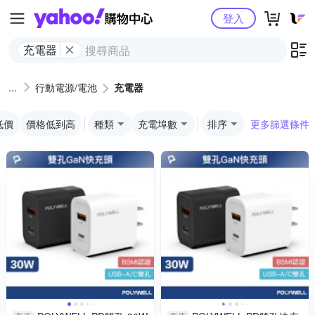
Yahoo購物中心
登入
充電器
行動電源/電池
充電器
低價
價格低到高
種類
充電埠數
排序
更多篩選條件