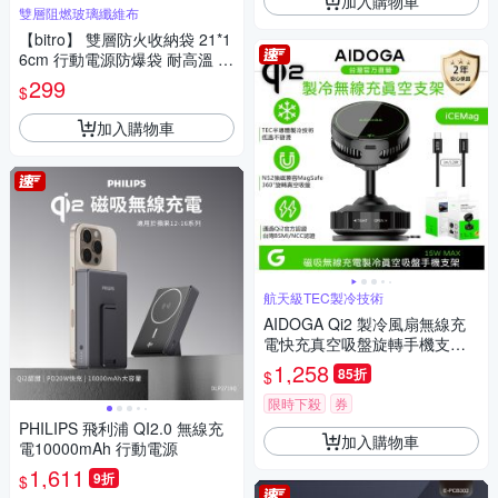
加入購物車
雙層阻燃玻璃纖維布
【bitro】 雙層防火收納袋 21*1
6cm 行動電源防爆袋 耐高溫 防
水防塵 證件收納袋 現金收納包
299
$
鋰電池收納
加入購物車
航天級TEC製冷技術
AIDOGA Qi2 製冷風扇無線充
電快充真空吸盤旋轉手機支架 1
5W LED 車用/桌面 MagSafe
1,258
85折
$
限時下殺
券
PHILIPS 飛利浦 QI2.0 無線充
加入購物車
電10000mAh 行動電源
1,611
9折
$