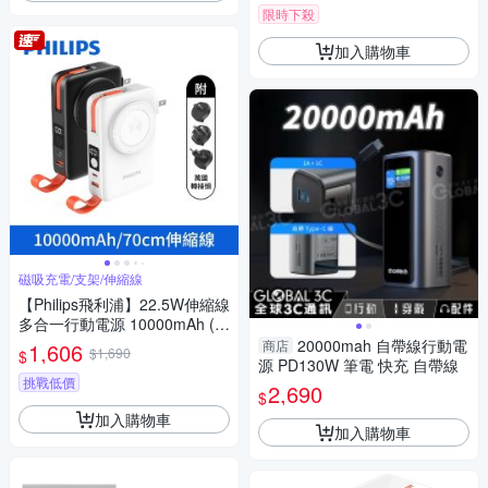
限時下殺
加入購物車
磁吸充電/支架/伸縮線
【Philips飛利浦】22.5W伸縮線
多合一行動電源 10000mAh (D
LP4352C)
20000mah 自帶線行動電
商店
1,606
$1,690
$
源 PD130W 筆電 快充 自帶線
挑戰低價
2,690
$
加入購物車
加入購物車