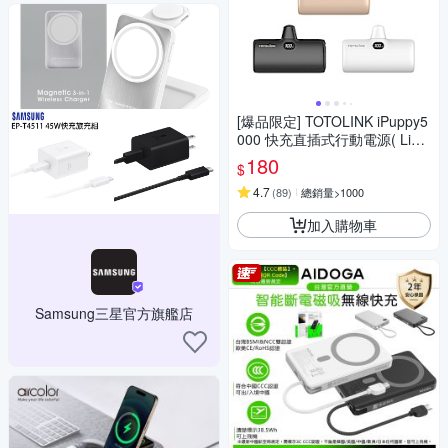
[爆品限定] TOTOLINK iPuppy5
000 快充直插式行動電源( Light
ning/Type-C )
180
$
4.7
(
89
)
總銷量>1000
加入購物車
Samsung三星官方旗艦店