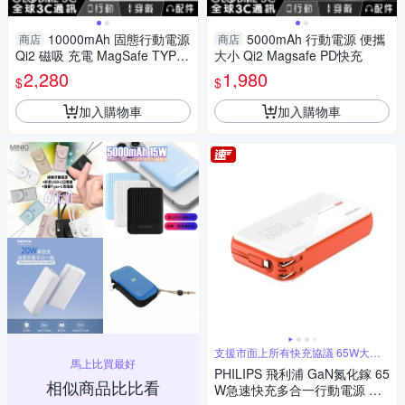
10000mAh 固態行動電源
5000mAh 行動電源 便攜
商店
商店
Qi2 磁吸 充電 MagSafe TYPE-
大小 Qi2 Magsafe PD快充
C
2,280
1,980
$
$
加入購物車
加入購物車
支援市面上所有快充協議 65W大功
馬上比買最好
率輸出
PHILIPS 飛利浦 GaN氮化鎵 65
相似商品比比看
W急速快充多合一行動電源 DL