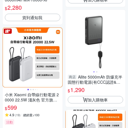
2,280
$
貨到通知我
Allite 5000mAh 防爆充半
商店
固態行動電源(有CCC認證&Wh
標示，可上飛機)
1,290
$
小米 Xiaomi 自帶線行動電源 2
加入購物車
0000 22.5W 淺灰色 官方旗艦
館
599
$
4.9
(
19
)
總銷量>100
活動