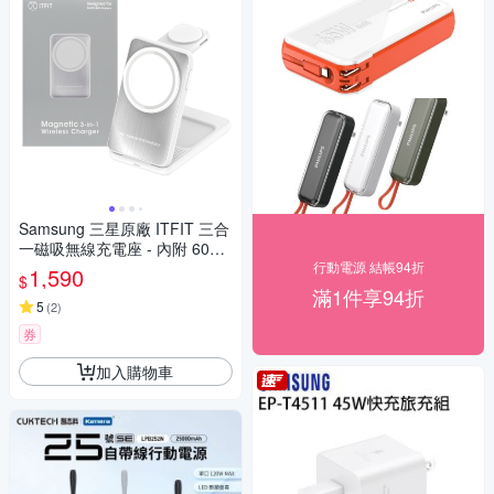
Samsung 三星原廠 ITFIT 三合
一磁吸無線充電座 - 內附 60W
USB-C 快充線 (ITPW32)
行動電源 結帳94折
1,590
$
滿1件享94折
5
(
2
)
券
加入購物車