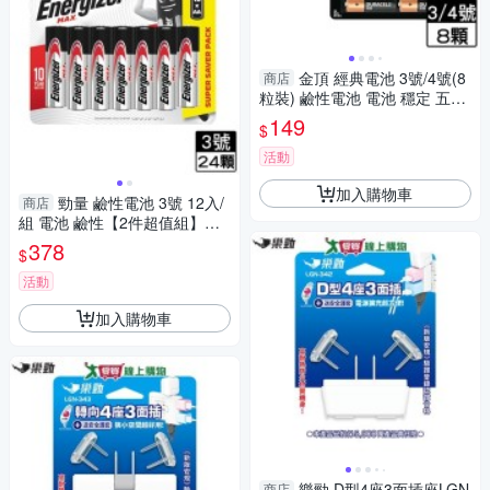
金頂 經典電池 3號/4號(8
商店
粒裝) 鹼性電池 電池 穩定 五金
【愛買】
149
$
活動
加入購物車
勁量 鹼性電池 3號 12入/
商店
組 電池 鹼性【2件超值組】
【愛買】
378
$
活動
加入購物車
樂勁 D型4座3面插座LGN
商店