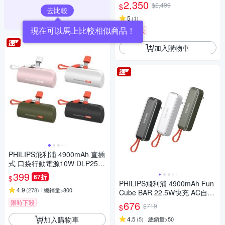
P6350C (具Wh標示_53.65Wh)
2,350
$2,499
$
去比較
5
(
1
)
現在可以馬上比較相似商品！
限時下殺
加入購物車
PHILIPS飛利浦 4900mAh 直插
式 口袋行動電源10W DLP2550
17.88Wh_具Wh標示
399
67折
$
PHILIPS飛利浦 4900mAh Fun
4.9
(
278
)
總銷量>800
Cube BAR 22.5W快充 AC自帶
線 Type-C線行動電源 DLP520
限時下殺
676
$719
$
1C 17.88Wh_具Wh標示
加入購物車
4.5
(
5
)
總銷量>50