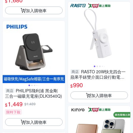
$
加入購物車
RASTO 20W快充四合一
商店
蘋果手錶雙介面口袋行動電源
RB56【愛買】
990
$
PHILIPS飛利浦 黑金剛
商店
加入購物車
三合一磁吸充電座(DLK3540Q)
1,449
$1,489
$
限時下殺
加入購物車