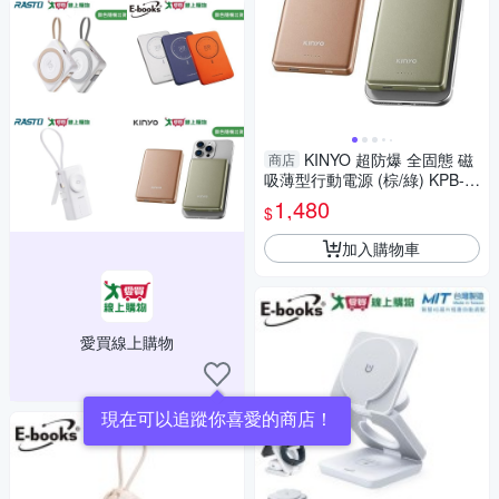
KINYO 超防爆 全固態 磁
商店
吸薄型行動電源 (棕/綠) KPB-2
321【愛買】
1,480
$
加入購物車
愛買線上購物
現在可以追蹤你喜愛的商店！