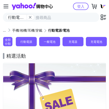
Yahoo購物中心
登入
行動電源/
電池
手機/相機/耳機/穿戴
行動電源/電池
全部
行動電源
一般電池
充電器
充電電池
分類
精選活動