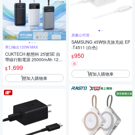
原廠公司貨
SAMSUNG 45W快充旅充組 EP
單口輸出120W MAX
-T4511 (白色)
CUKTECH 酷態科 25號SE 自
950
$
帶線行動電源 25000mAh 120
券
W PD快充 筆電快充 可上飛機
1,699
$
LPB252N CCC+BSMI認證
加入購物車
加入購物車