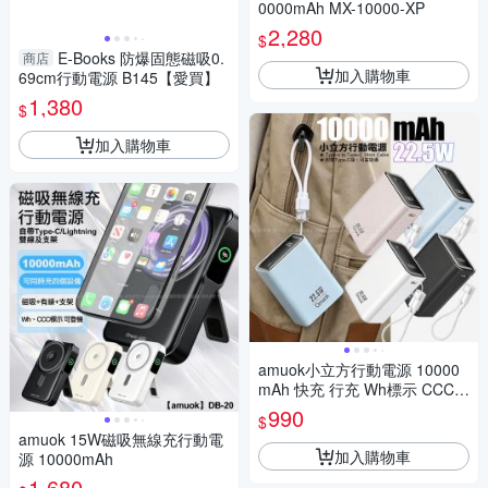
0000mAh MX-10000-XP
2,280
$
E-Books 防爆固態磁吸0.
商店
加入購物車
69cm行動電源 B145【愛買】
1,380
$
加入購物車
amuok小立方行動電源 10000
mAh 快充 行充 Wh標示 CCC認
證 附雙TC掛繩線
990
$
amuok 15W磁吸無線充行動電
加入購物車
源 10000mAh
1,680