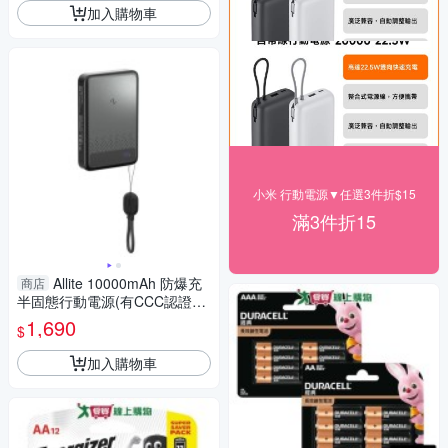
加入購物車
小米 行動電源▼任選3件折$15
滿3件折15
Allite 10000mAh 防爆充
商店
半固態行動電源(有CCC認證&
Wh標示，可上飛機)
1,690
$
加入購物車