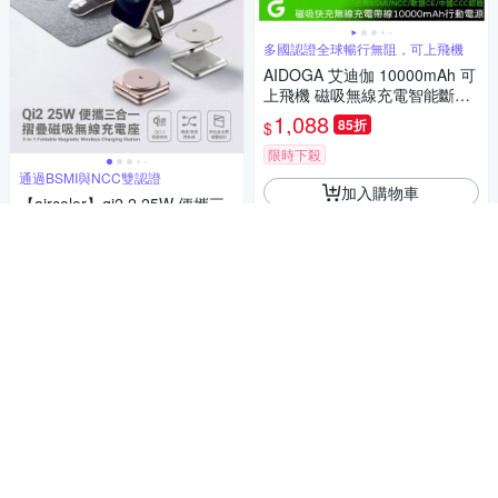
多國認證全球暢行無阻，可上飛機
AIDOGA 艾迪伽 10000mAh 可
上飛機 磁吸無線充電智能斷電
行動電源 PD自帶雙向快充線 W
1,088
85折
$
h/台灣BSMI/中國CCC+QRCod
e/歐美CE認證
限時下殺
通過BSMI與NCC雙認證
加入購物車
【aircolor】qi2.2 25W 便攜三
合一摺疊磁吸無線充電座
1,880
$
加入購物車
小巧體積提供滿滿的電力