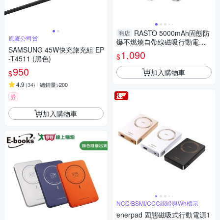
RASTO 5000mAh固態防
商店
原廠公司貨
爆不燃燒自帶線磁吸行動電源
SAMSUNG 45W快充旅充組 EP
【MIT】RB71 【愛買】
1,090
$
-T4511 (黑色)
950
加入購物車
$
4.9
(
34
)
總銷量>200
券
加入購物車
NCC/BSMI/CCC認證與Wh標示
enerpad 固態磁吸式行動電源1