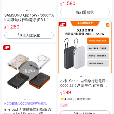
耳機)
1,580
$
貨到通知我
SAMSUNG Qi2 15W / 5000mA
h 磁吸無線行動電源 (EB-U250
0)
1,280
$
加入購物車
補貨中
小米 Xiaomi 自帶線行動電源 2
0000 22.5W 深灰色 官方旗艦
館
599
$
4.9
(
38
)
總銷量>300
NCC/BSMI/CCC認證與Wh標示
活動
enerpad 固態磁吸式行動電源1
加入購物車
0000mAh MX-10000-XP