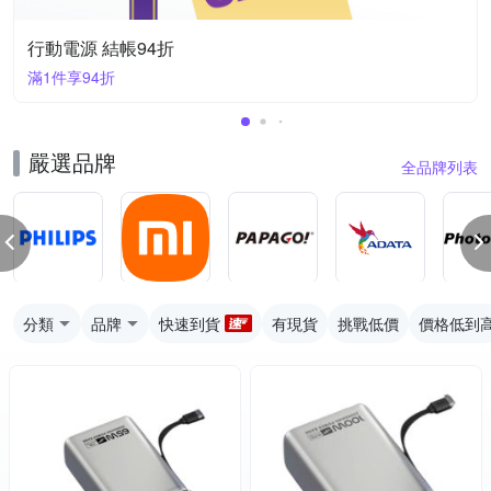
行動電源 結帳94折
滿1件享94折
嚴選品牌
全品牌列表
分類
品牌
快速到貨
有現貨
挑戰低價
價格低到