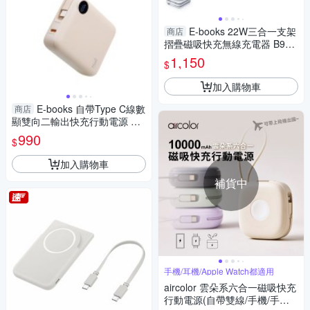
E-books 22W三合一支架
商店
摺疊磁吸快充無線充電器 B98
【台灣製造】【愛買】
1,150
$
加入購物車
E-books 自帶Type C線數
商店
顯雙向二輸出快充行動電源 B1
29【愛買】
990
$
加入購物車
補貨中
手機/耳機/Apple Watch都適用
aircolor 雲朵系六合一磁吸快充
行動電源(自帶雙線/手機/手錶/