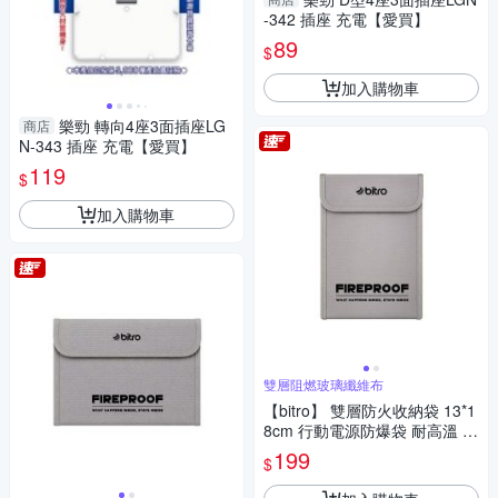
-342 插座 充電【愛買】
89
$
加入購物車
樂勁 轉向4座3面插座LG
商店
N-343 插座 充電【愛買】
119
$
加入購物車
雙層阻燃玻璃纖維布
【bitro】 雙層防火收納袋 13*1
8cm 行動電源防爆袋 耐高溫 防
水防塵 證件收納袋 現金收納包
199
$
鋰電池收納