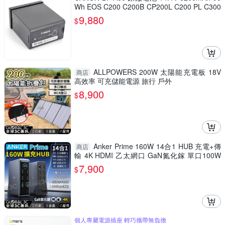
Wh EOS C200 C200B CP200L C200 PL C300
XF705 BP-A30 BP-A65 BP-A90
9,880
$
ALLPOWERS 200W 太陽能充電板 18V
商店
高效率 可充儲能電源 旅行 戶外
8,900
$
Anker Prime 160W 14合1 HUB 充電+傳
商店
輸 4K HDMI 乙太網口 GaN氮化鎵 單口100W
快充
7,900
$
個人專屬電源插座 輕巧攜帶無負擔