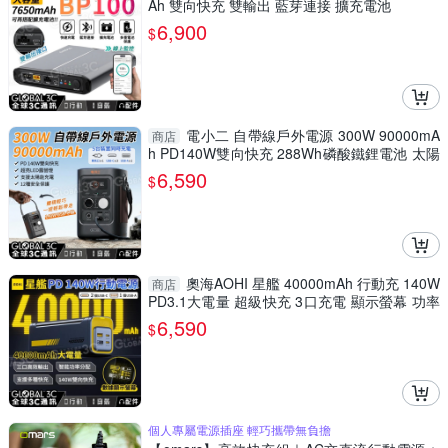
Ah 雙向快充 雙輸出 藍芽連接 擴充電池
6,900
$
電小二 自帶線戶外電源 300W 90000mA
商店
h PD140W雙向快充 288Wh磷酸鐵鋰電池 太陽
能充電 車充
6,590
$
奧海AOHI 星艦 40000mAh 行動充 140W
商店
PD3.1大電量 超級快充 3口充電 顯示螢幕 功率
分配
6,590
$
個人專屬電源插座 輕巧攜帶無負擔