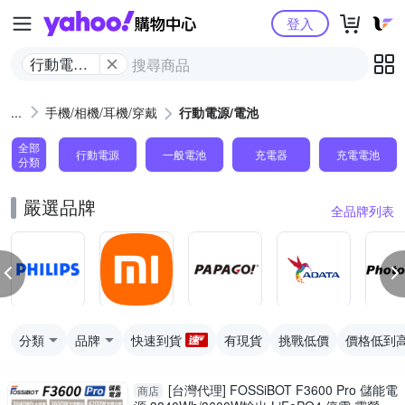
Yahoo購物中心
登入
行動電源/
電池
手機/相機/耳機/穿戴
行動電源/電池
全部
行動電源
一般電池
充電器
充電電池
分類
嚴選品牌
全品牌列表
分類
品牌
快速到貨
有現貨
挑戰低價
價格低到
[台灣代理] FOSSiBOT F3600 Pro 儲能電
商店