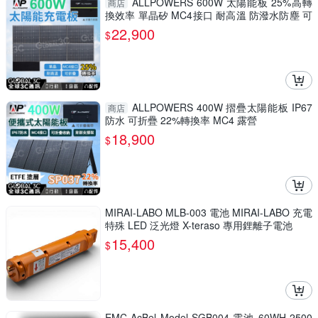
ALLPOWERS 600W 太陽能板 25%高轉
商店
換效率 單晶矽 MC4接口 耐高溫 防潑水防塵 可
折疊攜帶
22,900
$
ALLPOWERS 400W 摺疊太陽能板 IP67
商店
防水 可折疊 22%轉換率 MC4 露營
18,900
$
MIRAI-LABO MLB-003 電池 MIRAI-LABO 充電
特殊 LED 泛光燈 X-teraso 專用鋰離子電池
15,400
$
EMC AcBel Model SGB004 電池 60WH 2500