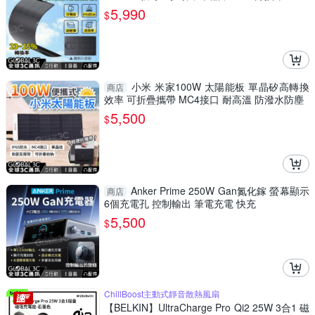
接口
5,990
$
小米 米家100W 太陽能板 單晶矽高轉換
商店
效率 可折疊攜帶 MC4接口 耐高溫 防潑水防塵
5,500
$
Anker Prime 250W Gan氮化鎵 螢幕顯示
商店
6個充電孔 控制輸出 筆電充電 快充
5,500
$
ChillBoost主動式靜音散熱風扇
【BELKIN】UltraCharge Pro Qi2 25W 3合1 磁