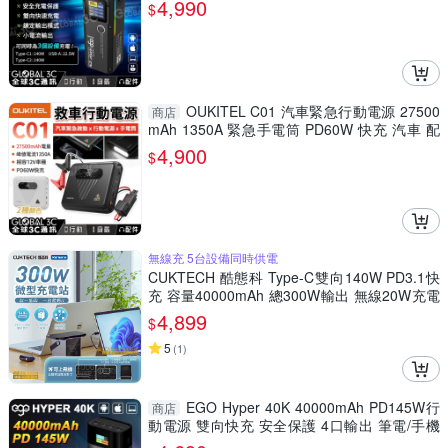
4,990
$
OUKITEL C01 汽車緊急行動電源 27500
商店
mAh 1350A 緊急手電筒 PD60W 快充 汽車 配
件
4,900
$
無線充 5台設備同時供電
CUKTECH 酷態科 Type-C雙向140W PD3.1快
充 容量40000mAh 總300W輸出 無線20W充電
行動電源30號 P01CT 螢幕顯示 同時充5台設備
4,899
$
旅行用行動電源
5
(
1
)
EGO Hyper 40K 40000mAh PD145W行
商店
動電源 雙向快充 安全保護 4口輸出 筆電/手機
充電