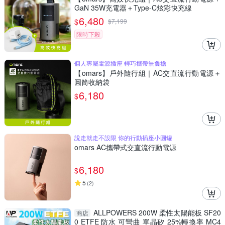
GaN 35W充電器＋Type-C炫彩快充線
6,480
$
$
7,199
限時下殺
個人專屬電源插座 輕巧攜帶無負擔
【omars】戶外隨行組｜AC交直流行動電源＋
圓筒收納袋
6,180
$
說走就走不設限 你的行動插座小圓罐
omars AC攜帶式交直流行動電源
6,180
$
5
(
2
)
ALLPOWERS 200W 柔性太陽能板 SF20
商店
0 ETFE 防水 可彎曲 單晶矽 25%轉換率 MC4