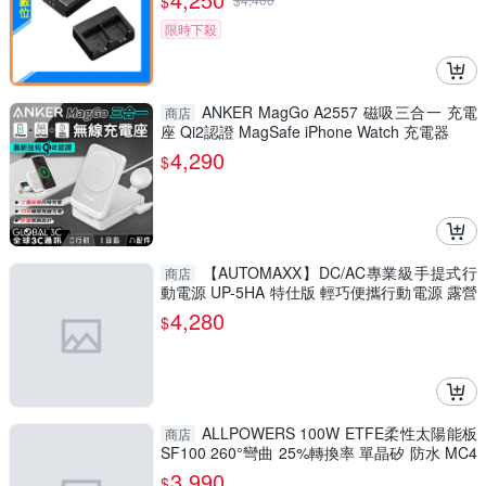
$
限時下殺
ANKER MagGo A2557 磁吸三合一 充電
商店
座 Qi2認證 MagSafe iPhone Watch 充電器
4,290
$
【AUTOMAXX】DC/AC專業級手提式行
商店
動電源 UP-5HA 特仕版 輕巧便攜行動電源 露營
電源 戶外供電
4,280
$
ALLPOWERS 100W ETFE柔性太陽能板
商店
SF100 260°彎曲 25%轉換率 單晶矽 防水 MC4
連接器
3,990
$