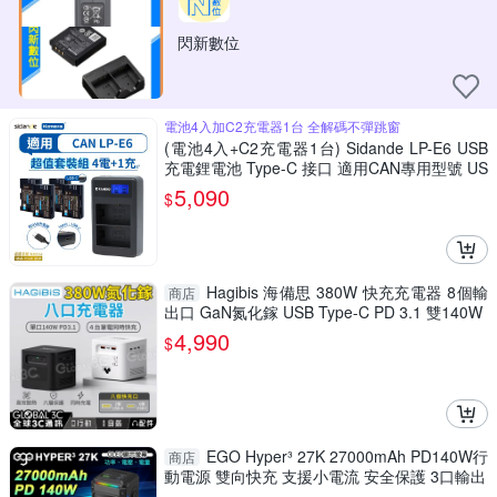
閃新數位
電池4入加C2充電器1台 全解碼不彈跳窗
(電池4入+C2充電器1台) Sidande LP-E6 USB
充電鋰電池 Type-C 接口 適用CAN專用型號 US
B-C 相機電池 LP-E6兼容電池 相機長效電池 U
5,090
$
SB充電鋰電池 戶外攝影
Hagibis 海備思 380W 快充充電器 8個輸
商店
出口 GaN氮化鎵 USB Type-C PD 3.1 雙140W
4,990
$
EGO Hyper³ 27K 27000mAh PD140W行
商店
動電源 雙向快充 支援小電流 安全保護 3口輸出