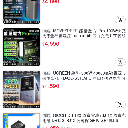
4,690
$
MOVESPEED 能量魔方 Pro 100W快充
商店
大電量行動電源 70000mAh 四口充電 LED照明
燈
4,590
$
UGREEN 綠聯 300W 48000mAh電源 5
商店
個輸出孔 PD/QC/SCP/AFC 單口140W 智能分
流/控溫
4,590
$
RICOH DB-120 原廠電池+BJ-12 原廠充
商店
電器(DB120+BJ12,公司貨,GRIV GR4專用)
4,250
$
4,400