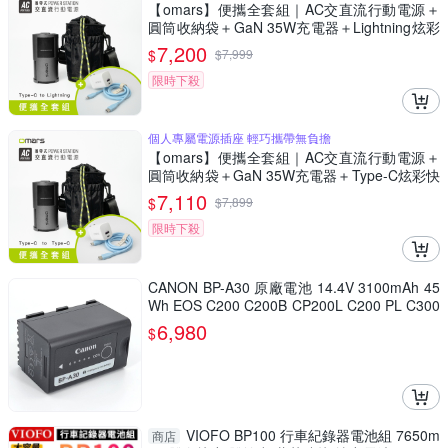
【omars】便攜全套組｜AC交直流行動電源＋
圓筒收納袋＋GaN 35W充電器＋Lightning炫彩
快充線
7,200
$
$
7,999
限時下殺
個人專屬電源插座 輕巧攜帶無負擔
【omars】便攜全套組｜AC交直流行動電源＋
圓筒收納袋＋GaN 35W充電器＋Type-C炫彩快
充線
7,110
$
$
7,899
限時下殺
CANON BP-A30 原廠電池 14.4V 3100mAh 45
Wh EOS C200 C200B CP200L C200 PL C300
XF705 BP-A60 BP-A65 BP-A90
6,980
$
VIOFO BP100 行車紀錄器電池組 7650m
商店