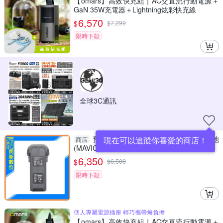
【omars】高效快充組｜AC交直流行動電源＋
GaN 35W充電器＋Lightning炫彩快充線
6,570
$
$
7,299
限時下殺
全球3C通訊
預購~ DJI MAVIC 4 PRO智能飛行電池
現在可以追蹤你喜愛的商店！
商店
(MAVIC4 PRO,公司貨)
6,350
$
$
6,500
限時下殺
個人專屬電源插座 輕巧攜帶無負擔
【omars】高效快充組｜AC交直流行動電源＋