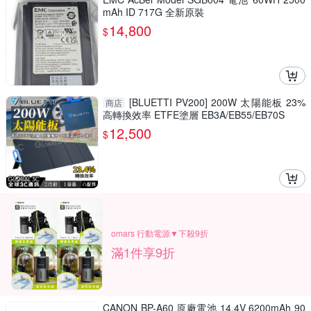
mAh ID 717G 全新原裝
14,800
$
[BLUETTI PV200] 200W 太陽能板 23%
商店
高轉換效率 ETFE塗層 EB3A/EB55/EB70S
12,500
$
omars 行動電源▼下殺9折
滿1件享9折
CANON BP-A60 原廠電池 14.4V 6200mAh 90