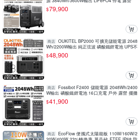
源 3840Wh/3600W輸出 LiFePO4 停電 露營
79,900
$
OUKITEL BP2000 可擴充儲能電源 2048
商店
Wh/2200W輸出 純正弦波 磷酸鐵鋰電池 UPS不
斷電
48,900
$
Fossibot F2400 儲能電源 2048Wh/2400
商店
W輸出 磷酸鐵鋰電池 16口充電 戶外 露營 擺攤
車泊
41,900
$
EcoFlow 便攜式太陽能板 110W/160W/2
商店
20W/400W 23%轉換率 單晶矽 ETFE IP68 防