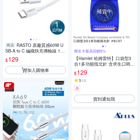
補貨中
RASTO 原廠質感60W U
商店
SB-A to C 編織快充傳輸線 1M
聯名卡最高回饋6%
RX72【愛買】
129
【Hamlet 哈姆雷特】口袋型3
$
合1多功能指北針 含求生口哨&
溫度計【B197】
加入購物車
129
$
5
(
1
)
券
貨到通知我