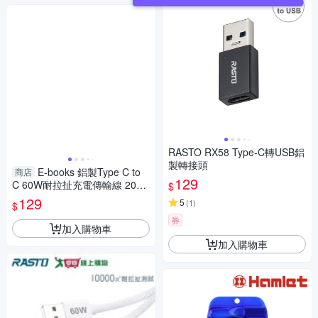
RASTO RX58 Type-C轉USB鋁
製轉接頭
E-books 鋁製Type C to
商店
129
C 60W耐拉扯充電傳輸線 20cm
$
XA69【愛買】
129
5
(
1
)
$
券
加入購物車
加入購物車