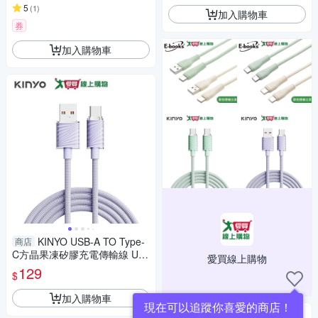
5
(
1
)
加入購物車
券
加入購物車
KINYO USB-A TO Type-
商店
C方晶果凍矽膠充電傳輸線 US
愛買線上購物
B-C920【愛買】
129
$
加入購物車
現在可以追蹤你喜愛的商店！