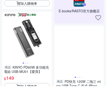
加入購物車
E-books/RASTO官方旗艦店
KINYO PD60W 多功能充
商店
電組 USB-MU01【愛買】
149
$
PD快充 120W 二拖三 mi
商店
cro USB Type-C 安卓 iPhone
加入購物車
充電線 適用氮化鎵充電器 車充
149
$
快充線
5
加入購物車