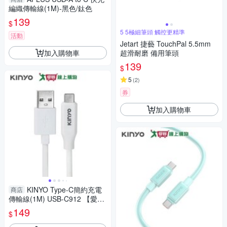
編織傳輸線(1M)-黑色/鈦色
139
$
5 5極細筆頭 觸控更精準
活動
Jetart 捷藝 TouchPal 5.5mm
加入購物車
超滑耐磨 備用筆頭
139
$
5
(
2
)
券
加入購物車
KINYO Type-C簡約充電
商店
傳輸線(1M) USB-C912 【愛
買】
149
$