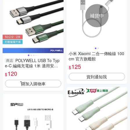
補貨中
小米 Xiaomi 二合一傳輸線 100
cm 官方旗艦館
POLYWELL USB To Typ
商店
125
e-C 編織充電線 1米 適用安卓
$
手機 行動電源 寶利威爾
120
$
貨到通知我
加入購物車