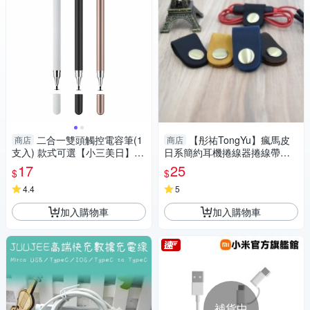
二合一雙頭觸控電容筆(1
【彤祐TongYu】瘋馬皮
商店
商店
支入) 款式可選【小三美日】D
日系簡約耳機捲線器捲線帶捲
S014881 文具
線收納帶
17
25
$
$
4.4
5
加入購物車
加入購物車
補貨中