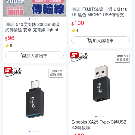
FUJITSU富士通 UM110-
商店
1K 黑色 MICRO USB傳輸充電
圓線-15CM
100
$
540度旋轉-200cm 磁吸
商店
式傳輸線 安卓 充電線 lightning
4
快充線 (mina百貨)【C0248】
96
$
加入購物車
5
加入購物車
E-books XA25 Type-C轉USB
3.2轉接頭