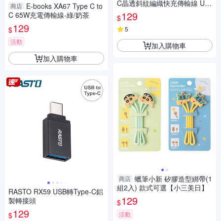
C晶透斜紋編織快充傳輸線 US
E-books XA67 Type C to
商店
B-TYC20【愛買】
129
C 65W充電傳輸線-綠/奶茶
$
129
$
5
活動
加入購物車
加入購物車
蠟筆小新 矽膠造型綁帶(1
商店
組2入) 款式可選【小三美日】
RASTO RX59 USB轉Type-C鋁
129
製轉接頭
$
129
活動
$