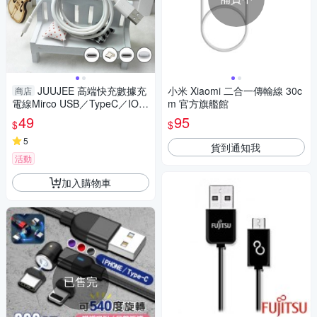
JUUJEE 高端快充數據充
小米 Xiaomi 二合一傳輸線 30c
商店
電線Mirco USB／TypeC／IOS
m 官方旗艦館
／CtoC(1M)1條入 款式可選
49
95
$
$
【小三美日】 D020819
5
貨到通知我
活動
加入購物車
已售完