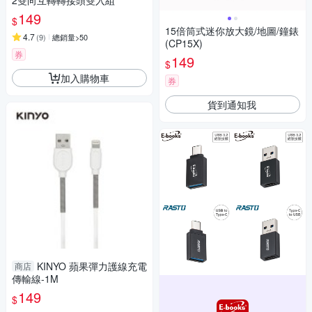
2雙向互轉轉接頭雙入組
149
$
15倍筒式迷你放大鏡/地圖/鐘錶
4.7
(
9
)
總銷量>50
(CP15X)
券
149
$
加入購物車
券
貨到通知我
KINYO 蘋果彈力護線充電
商店
傳輸線-1M
149
$