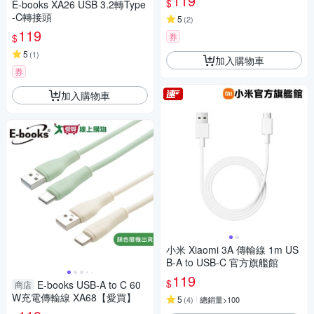
119
$
E-books XA26 USB 3.2轉Type
-C轉接頭
5
(
2
)
119
券
$
5
(
1
)
加入購物車
券
加入購物車
小米 Xiaomi 3A 傳輸線 1m US
B-A to USB-C 官方旗艦館
119
$
E-books USB-A to C 60
商店
W充電傳輸線 XA68【愛買】
5
(
4
)
總銷量>100