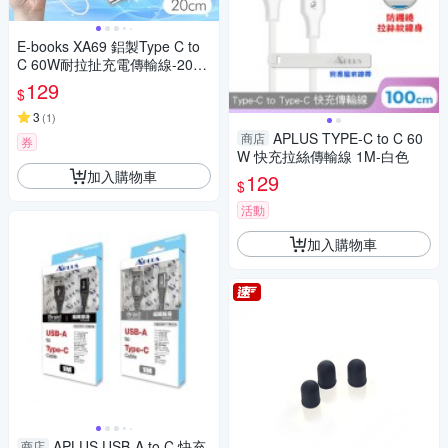
E-books XA69 鋁製Type C to
C 60W耐拉扯充電傳輸線-20c
m
129
$
3
(
1
)
APLUS TYPE-C to C 60
商店
券
W 快充拉絲傳輸線 1M-白色
加入購物車
129
$
活動
加入購物車
APLUS USB-A to C 快充
商店