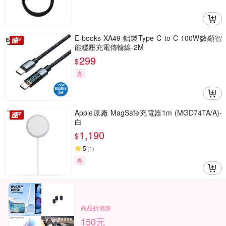
E-books XA49 鋁製Type C to C 100W數顯智
能穩壓充電傳輸線-2M
299
$
券
Apple原廠 MagSafe充電器1m (MGD74TA/A)-
白
1,190
$
5
(
1
)
券
商品折價券
150元