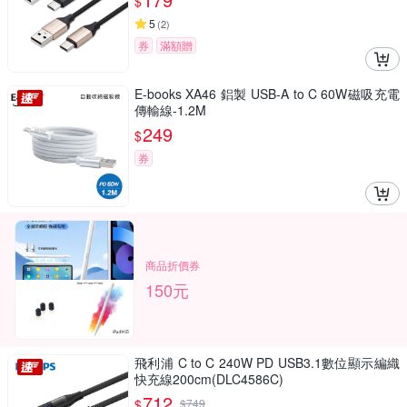
$
5
(
2
)
券
滿額贈
E-books XA46 鋁製 USB-A to C 60W磁吸充電
傳輸線-1.2M
249
$
券
商品折價券
150元
飛利浦 C to C 240W PD USB3.1數位顯示編織
快充線200cm(DLC4586C)
712
$
$
749