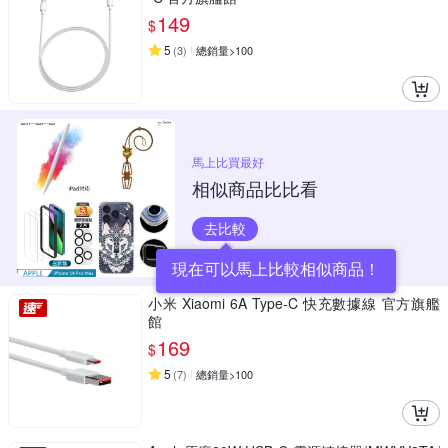
149
$
5
(
3
)
總銷量>100
馬上比買最好
相似商品比比看
去比較
現在可以馬上比較相似商品！
小米 Xiaomi 6A Type-C 快充數據線 官方旗艦
館
169
$
5
(
7
)
總銷量>100