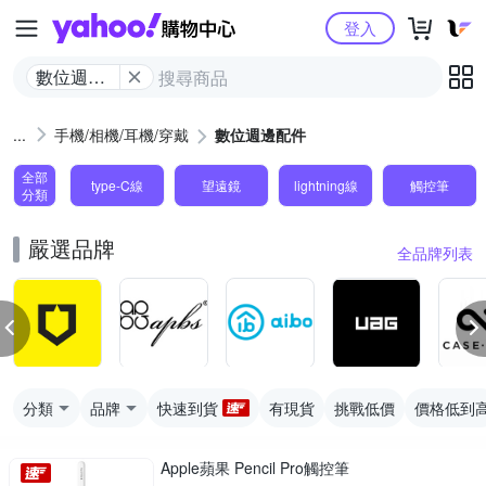
Yahoo購物中心
登入
數位週邊
配件
手機/相機/耳機/穿戴
數位週邊配件
全部
type-C線
望遠鏡
lightning線
觸控筆
分類
嚴選品牌
全品牌列表
分類
品牌
快速到貨
有現貨
挑戰低價
價格低到
Apple蘋果 Pencil Pro觸控筆