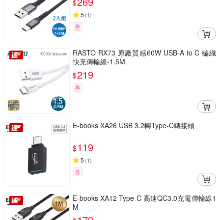
269
$
5
(
1
)
券
RASTO RX73 原廠質感60W USB-A to C 編織
快充傳輸線-1.5M
219
$
券
E-books XA26 USB 3.2轉Type-C轉接頭
119
$
5
(
1
)
券
E-books XA12 Type C 高速QC3.0充電傳輸線1
M
179