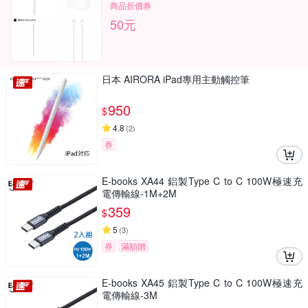
商品折價券
50元
日本 AIRORA iPad專用主動觸控筆
950
$
4.8
(
2
)
券
E-books XA44 鋁製Type C to C 100W極速充
電傳輸線-1M+2M
359
$
5
(
3
)
券
滿額贈
E-books XA45 鋁製Type C to C 100W極速充
電傳輸線-3M