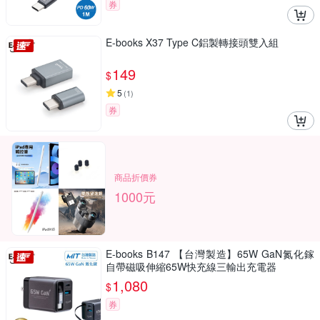
券
E-books X37 Type C鋁製轉接頭雙入組
149
$
5
(
1
)
券
商品折價券
1000元
E-books B147 【台灣製造】65W GaN氮化鎵
自帶磁吸伸縮65W快充線三輸出充電器
1,080
$
券