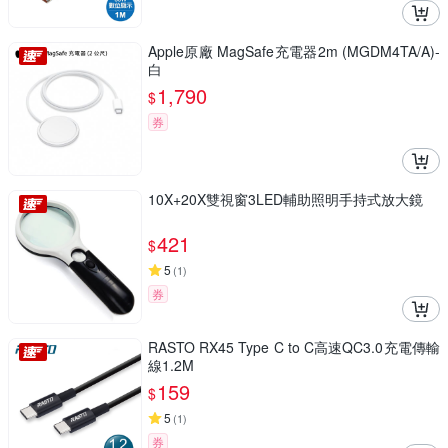
Apple原廠 MagSafe充電器2m (MGDM4TA/A)-
白
1,790
$
券
10X+20X雙視窗3LED輔助照明手持式放大鏡
421
$
5
(
1
)
券
RASTO RX45 Type C to C高速QC3.0充電傳輸
線1.2M
159
$
5
(
1
)
券