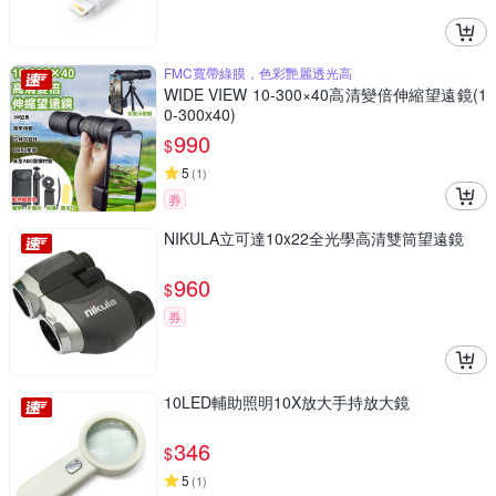
FMC寬帶綠膜，色彩艷麗透光高
WIDE VIEW 10-300×40高清變倍伸縮望遠鏡(1
0-300x40)
990
$
5
(
1
)
券
NIKULA立可達10x22全光學高清雙筒望遠鏡
960
$
券
10LED輔助照明10X放大手持放大鏡
346
$
5
(
1
)