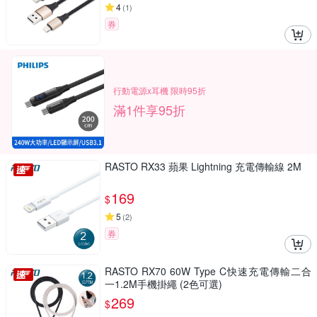
4
(
1
)
券
行動電源x耳機 限時95折
滿1件享95折
RASTO RX33 蘋果 Lightning 充電傳輸線 2M
169
$
5
(
2
)
券
RASTO RX70 60W Type C快速充電傳輸二合
一1.2M手機掛繩 (2色可選)
269
$