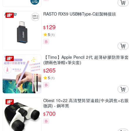
RASTO RX59 USB轉Type-C鋁製轉接頭
129
$
5
(
1
)
券
【Timo】Apple Pencil 2代 超薄矽膠防滑筆套
(贈兩色筆帽+筆尖套)
265
$
5
(
1
)
券
Obest 10×22 高清雙筒望遠鏡(中央調焦+右眼
微調) - 鋼琴黑
700
$
券