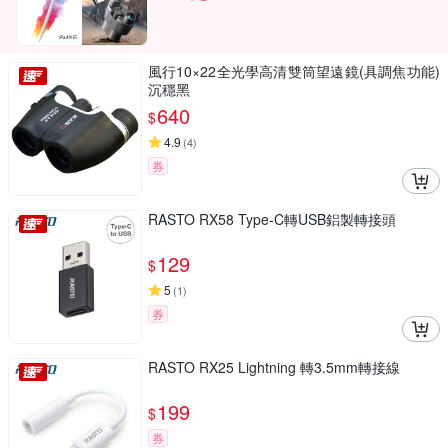
風行10×22全光學高清雙筒望遠鏡(具調焦功能)
沉穩黑
640
$
4.9
(
4
)
券
RASTO RX58 Type-C轉USB鋁製轉接頭
129
$
5
(
1
)
券
RASTO RX25 Lightning 轉3.5mm轉接線
199
$
券