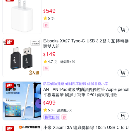
549
$
5
(
3
)
券
E-books XA27 Type-C USB 3.2雙向互轉轉接
頭雙入組
149
$
4.7
(
9
)
總銷量>50
券
防誤觸無延遲 傾斜壓不斷觸 細膩書寫小字
ANTIAN iPad磁吸式防誤觸觸控筆 Apple pencil
平板電容筆 觸屏手寫筆 DP01蘋果專用款
499
$
5
(
4
)
總銷量>50
挑戰低價
券
小米 Xiaomi 3A 編織傳輸線 10cm USB-C to U