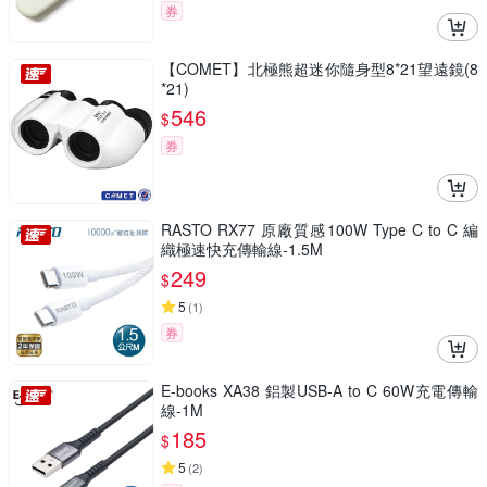
券
【COMET】北極熊超迷你隨身型8*21望遠鏡(8
*21)
546
$
券
RASTO RX77 原廠質感100W Type C to C 編
織極速快充傳輸線-1.5M
249
$
5
(
1
)
券
E-books XA38 鋁製USB-A to C 60W充電傳輸
線-1M
185
$
5
(
2
)