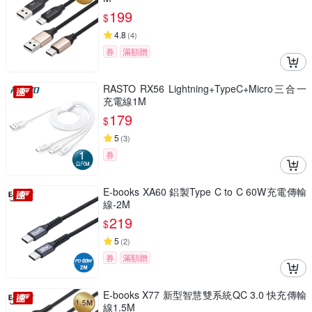
199
$
4.8
(
4
)
券
滿額贈
RASTO RX56 Lightning+TypeC+Micro三合一
充電線1M
179
$
5
(
3
)
券
E-books XA60 鋁製Type C to C 60W充電傳輸
線-2M
219
$
5
(
2
)
券
滿額贈
E-books X77 新型智慧雙系統QC 3.0 快充傳輸
線1.5M