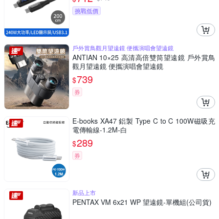
挑戰低價
戶外賞鳥觀月望遠鏡 便攜演唱會望遠鏡
ANTIAN 10×25 高清高倍雙筒望遠鏡 戶外賞鳥
觀月望遠鏡 便攜演唱會望遠鏡
739
$
券
E-books XA47 鋁製 Type C to C 100W磁吸充
電傳輸線-1.2M-白
289
$
券
新品上市
PENTAX VM 6x21 WP 望遠鏡-單機組(公司貨)