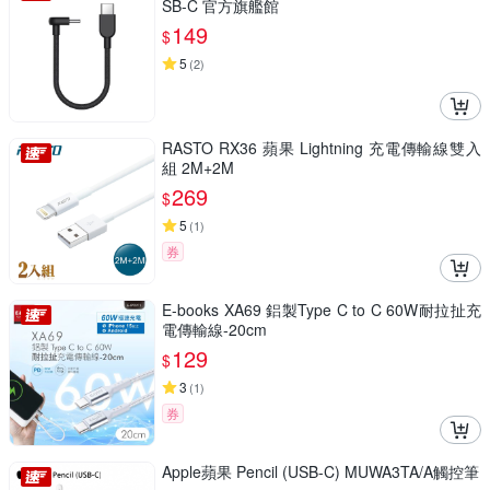
SB-C 官方旗艦館
149
$
5
(
2
)
RASTO RX36 蘋果 Lightning 充電傳輸線雙入
組 2M+2M
269
$
5
(
1
)
券
E-books XA69 鋁製Type C to C 60W耐拉扯充
電傳輸線-20cm
129
$
3
(
1
)
券
Apple蘋果 Pencil (USB-C) MUWA3TA/A觸控筆