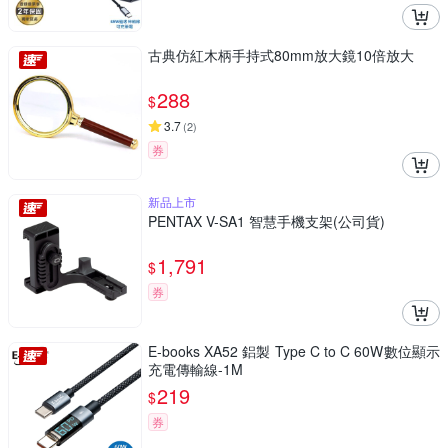
古典仿紅木柄手持式80mm放大鏡10倍放大
288
$
3.7
(
2
)
券
新品上市
PENTAX V-SA1 智慧手機支架(公司貨)
1,791
$
券
E-books XA52 鋁製 Type C to C 60W數位顯示
充電傳輸線-1M
219
$
券