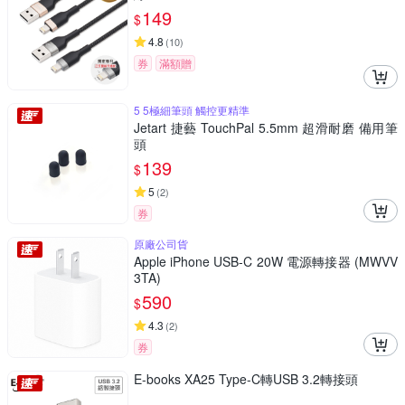
149
$
4.8
(
10
)
券
滿額贈
5 5極細筆頭 觸控更精準
Jetart 捷藝 TouchPal 5.5mm 超滑耐磨 備用筆
頭
139
$
5
(
2
)
券
原廠公司貨
Apple iPhone USB-C 20W 電源轉接器 (MWVV
3TA)
590
$
4.3
(
2
)
券
E-books XA25 Type-C轉USB 3.2轉接頭