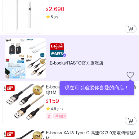
2,690
$
5
(
2
)
E-books/RASTO官方旗艦店
E-books X82 Type C 鋁合金QC 3.0 快充傳輸
現在可以追蹤你喜愛的商店！
線1M
159
$
4.9
(
11
)
券
滿額贈
E-books XA13 Type C 高速QC3.0充電傳輸線2
M