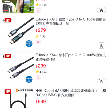
3.9
(
5
)
券
E-books XA48 鋁製 Type C to C 100W數顯智
能穩壓充電傳輸線-1M
279
$
5
(
1
)
券
E-books XA42 鋁製Type C to C 100W極速充
電傳輸線-1M
239
$
4.6
(
4
)
券
小米 Xiaomi 6A USB4 編織高速傳輸線 1m US
B-C to USB-C 官方旗艦館
699
$