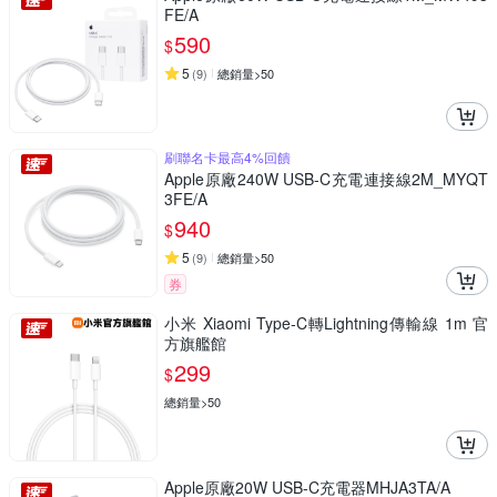
FE/A
590
$
5
(
9
)
總銷量>50
刷聯名卡最高4%回饋
Apple原廠240W USB-C充電連接線2M_MYQT
3FE/A
940
$
5
(
9
)
總銷量>50
券
小米 Xiaomi Type-C轉Lightning傳輸線 1m 官
方旗艦館
299
$
總銷量>50
Apple原廠20W USB-C充電器MHJA3TA/A