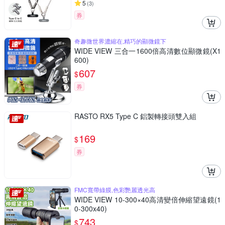
5
(
3
)
券
奇趣微世界濃縮在,精巧的顯微鏡下
WIDE VIEW 三合一1600倍高清數位顯微鏡(X1
600)
607
$
券
RASTO RX5 Type C 鋁製轉接頭雙入組
169
$
券
FMC寬帶綠膜,色彩艷麗透光高
WIDE VIEW 10-300×40高清變倍伸縮望遠鏡(1
0-300x40)
743
$