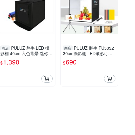
PULUZ 胖牛 LED 攝
PULUZ 胖牛 PU5032
商店
商店
影棚 40cm 六色背景 迷你攝
30cm攝影棚 LED環形可調
影棚 拍照 柔光箱 簡易影棚
燈 六色背板 可折疊收納 攜
1,390
690
$
$
可折疊(新款大燈板)
帶方便