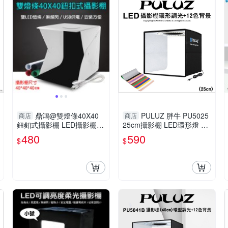
鼎鴻@雙燈條40X40
PULUZ 胖牛 PU5025
商店
商店
鈕釦式攝影棚 LED攝影棚
25cm攝影棚 LED環形燈 12
折疊式柔光箱 攝影燈箱 拍
色背板 可調色溫 可折疊
480
590
$
$
攝柔光箱 柔光棚