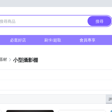
搜尋
必逛好店
刷卡/超取
會員專享
小型攝影棚
器材
評