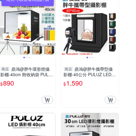
鼎鴻@胖牛環形燈攝
鼎鴻@胖牛攜帶型攝
商店
商店
影棚-40cm 附收納袋 PULU
影棚-40公分 PULUZ LED攝
Z LED攝影棚 折疊式柔光箱
影棚 折疊式柔光箱 攝影燈
890
1,590
$
$
攝影燈箱 快速組裝攝影棚
箱 拍攝柔光箱