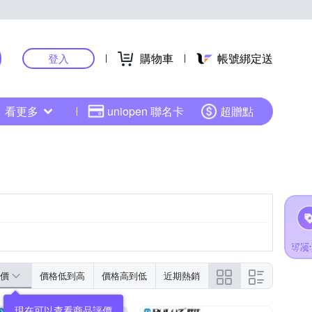
購物車
帳號綁定送
登入
看更多
uniopen 聯名卡
超贈點
價
價格低到高
價格高到低
近期熱銷
現在可以查看商品評價