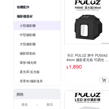
相機配件
攝影棚器材
小型攝影棚
中型攝影棚
大型攝影棚
攝影燈架組
PULUZ 胖牛 PU5042
商店
40cm 攝影柔光箱 可調光 三
環形/補光燈
燈板 折疊便攜
1,890
$
柔光罩/反光板
背景布/攝影道具
價格
-