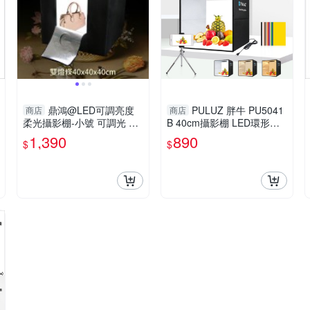
鼎鴻@LED可調亮度
PULUZ 胖牛 PU5041
商店
商店
柔光攝影棚-小號 可調光 LE
B 40cm攝影棚 LED環形燈
D模組燈板 專業 輕便 保固
12色背板 可調色溫 可折疊
1,390
890
$
$
一年 40x40x40cm
方便攜帶