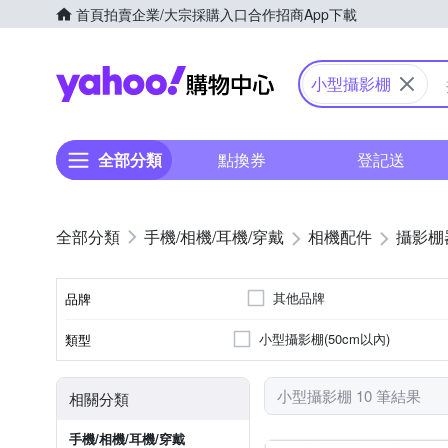
首頁
拍賣
企業/大宗採購入口
合作招商
App下載
Yahoo購物中心
小型攝影棚
全部分類
點換券
登記送
手機/相機/耳機/穿戴
相機配件
攝影棚
其他品牌
品牌
小型攝影棚(50cm以內)
類型
品牌名稱
小型攝影棚 10 筆結果
相關分類
手機/相機/耳機/穿戴