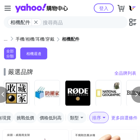
Yahoo購物中心
登入
相機配件
手機/相機/耳機/穿戴
相機配件
全部
相機週邊
分類
嚴選品牌
全品牌列表
有現貨
挑戰低價
價格低到高
類型
排序
更多篩選條件