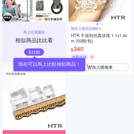
聯名卡最高回饋6%
馬上比買最好
HTR 不規則仿真冰塊 1.1x1.6c
相似商品比比看
m (50顆/包)
340
$
去比較
挑戰低價
券
現在可以馬上比較相似商品！
加入購物車