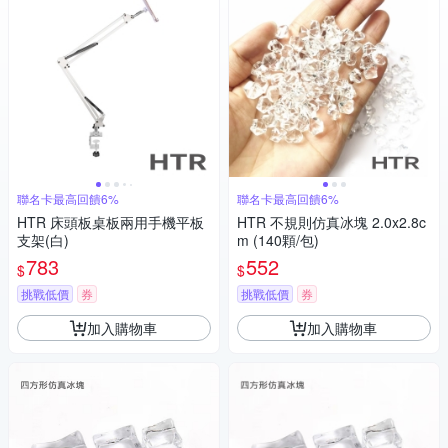
聯名卡最高回饋6%
聯名卡最高回饋6%
HTR 床頭板桌板兩用手機平板
HTR 不規則仿真冰塊 2.0x2.8c
支架(白)
m (140顆/包)
783
552
$
$
挑戰低價
券
挑戰低價
券
加入購物車
加入購物車