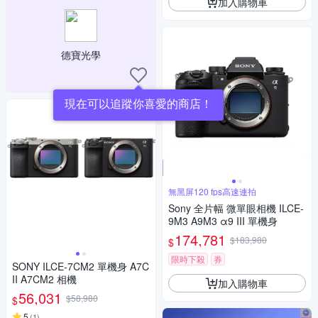
加入購物車
德寶光學
現在可以追蹤你喜愛的商店！
無黑屏120 fps高速連拍
Sony 全片幅 微單眼相機 ILCE-
9M3 A9M3 α9 III 單機身
174,781
$183,980
$
限時下殺
券
SONY ILCE-7CM2 單機身 A7C
II A7CM2 相機
加入購物車
56,031
$58,980
$
5
(
1
)