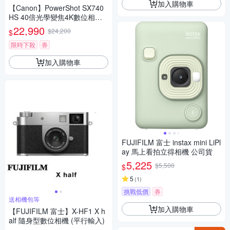
加入購物車
【Canon】PowerShot SX740
HS 40倍光學變焦4K數位相機
(中文平輸)
22,990
$24,200
$
限時下殺
券
加入購物車
FUJIFILM 富士 instax mini LiPl
ay 馬上看拍立得相機 公司貨
5,225
$5,500
$
5
(
1
)
挑戰低價
券
送相機包等
加入購物車
【FUJIFILM 富士】X-HF1 X h
alf 隨身型數位相機 (平行輸入)