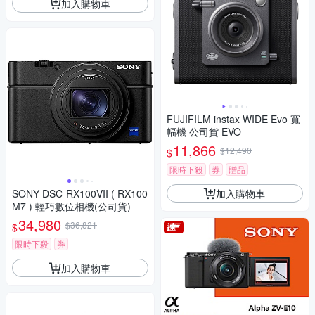
加入購物車
FUJIFILM instax WIDE Evo 寬
幅機 公司貨 EVO
11,866
$12,490
$
限時下殺
券
贈品
加入購物車
SONY DSC-RX100VII ( RX100
M7 ) 輕巧數位相機(公司貨)
34,980
$36,821
$
限時下殺
券
加入購物車