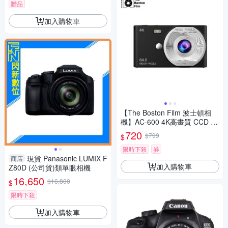
贈品
加入購物車
【The Boston Film 波士頓相
機】AC-600 4K高畫質 CCD 懷
舊風數位相機
720
$799
$
限時下殺
券
現貨 Panasonic LUMIX F
商店
加入購物車
Z80D (公司貨)類單眼相機
16,650
$16,800
$
限時下殺
加入購物車