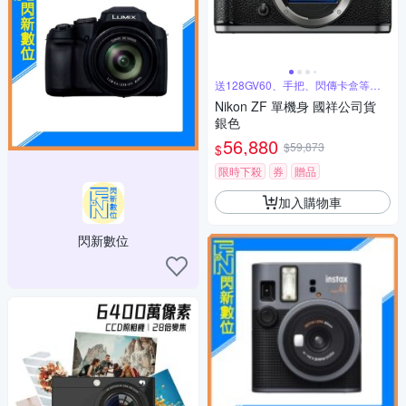
送128GV60、手把、閃傳卡盒等好
禮
Nikon ZF 單機身 國祥公司貨
銀色
56,880
$59,873
$
限時下殺
券
贈品
加入購物車
閃新數位