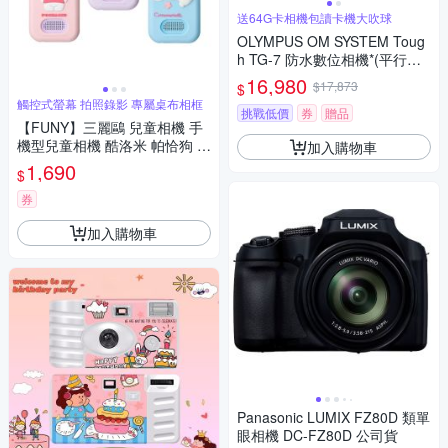
送64G卡相機包讀卡機大吹球
OLYMPUS OM SYSTEM Toug
h TG-7 防水數位相機*(平行輸
入)-黑
16,980
$17,873
$
觸控式螢幕 拍照錄影 專屬桌布相框
挑戰低價
券
贈品
【FUNY】三麗鷗 兒童相機 手
機型兒童相機 酷洛米 帕恰狗 大
加入購物車
耳狗
1,690
$
券
加入購物車
Panasonic LUMIX FZ80D 類單
眼相機 DC-FZ80D 公司貨