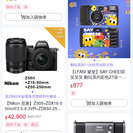
限時下殺
券
加入購物車
翻玩系列一次性閃光即可拍
【LFANI 樂斐】SAY CHEESE
笑笑笑 翻玩系列彩色27張一次
性閃光即可拍相機
877
$
券
送256G卡副電座充雙鏡包中腳皮帶
等
加入購物車
【Nikon 尼康】Z50II+ZDX16-5
0mmf/3.5-6.3VR+ZDX50-250
mm F/4.5-6.3 VR *(平行輸入)
42,900
$45,157
$
限時下殺
券
贈品