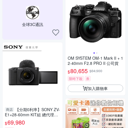
全球3C通訊
OM SYSTEM OM-1 Mark II + 1
2-40mm F2.8 PRO II 公司貨
80,655
$84,900
$
限時下殺
券
加入購物車
【分期0利率】SONY ZV-
商店
E1+28-60mm KIT組 總代理公
司貨 vlog全片幅機種 德寶光學
69,980
$
索尼 sony