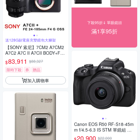
下殺95折⇓ 單眼鏡頭
滿1享95折
送128G副電座充雙鏡包大腳架
【SONY 索尼】7CM2 A7CM2
A7C2 A7C II A7CII BODY+FE2
4-105mm G變焦鏡(*(中文平輸)
83,911
$88,327
$
限時下殺
券
贈品
加入購物車
Canon EOS R50 RF-S18-45m
m f/4.5-6.3 IS STM 單鏡組 公
司貨
20,900
$22,000
$