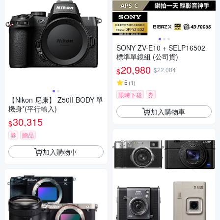
SONY ZV-E10 + SELP16502
標準單鏡組 (公司貨)
20,980
$22,084
$
5
(
1
)
限時下殺
券
【Nikon 尼康】 Z50II BODY 單
機身*(平行輸入)
加入購物車
30,315
$
券
贈品
加入購物車