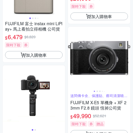
限時下殺
券
加入購物車
FUJIFILM 富士 instax mini LiPl
ay+ 馬上看拍立得相機 公司貨
6,479
$6,820
$
限時下殺
券
加入購物車
送閃傳卡盒、保護貼、蔡司清潔噴霧
組
FUJIFILM X-E5 單機身 + XF 2
3mm F2.8 鏡頭 恆昶公司貨
49,990
$52,621
$
限時下殺
券
贈品