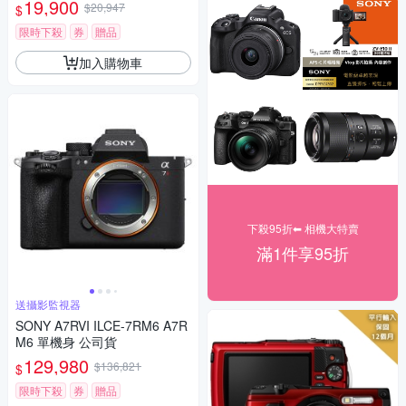
19,900
$20,947
$
限時下殺
券
贈品
加入購物車
下殺95折⬅︎ 相機大特賣
滿1件享95折
送攝影監視器
SONY A7RVI ILCE-7RM6 A7R
M6 單機身 公司貨
129,980
$136,821
$
限時下殺
券
贈品