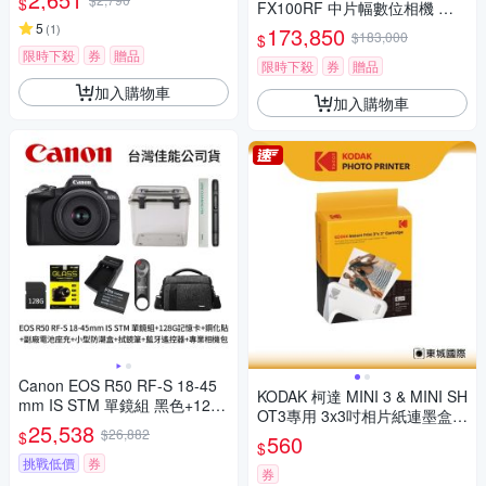
$
FX100RF 中片幅數位相機 公
司貨
5
(
1
)
173,850
$183,000
$
限時下殺
券
贈品
限時下殺
券
贈品
加入購物車
加入購物車
Canon EOS R50 RF-S 18-45
KODAK 柯達 MINI 3 & MINI SH
mm IS STM 單鏡組 黑色+128
OT3專用 3x3吋相片紙連墨盒(3
G記憶卡+鋼化貼+LPE17副廠
25,538
$26,882
0張) 公司貨
$
560
電池座充+小型防潮盒+SL-1拭
$
鏡筆+藍牙遙控器+專業相機包
挑戰低價
券
券
(公司貨)