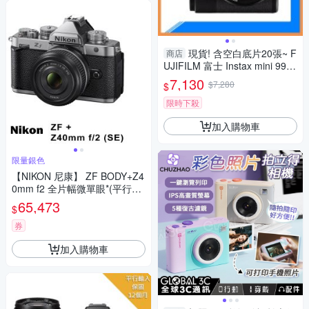
現貨! 含空白底片20張~ F
商店
UJIFILM 富士 Instax mini 99
拍立得 相機(mini99,公司貨)
7,130
$7,280
$
限時下殺
加入購物車
限量銀色
【NIKON 尼康】 ZF BODY+Z4
0mm f2 全片幅微單眼*(平行輸
入)
65,473
$
券
加入購物車