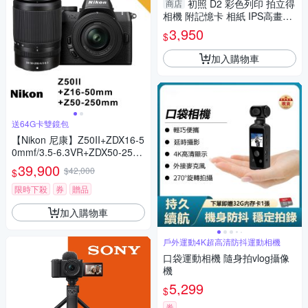
初照 D2 彩色列印 拍立得
商店
相機 附記憶卡 相紙 IPS高畫質
隨拍隨印 馬卡龍色
3,950
$
加入購物車
送64G卡雙鏡包
【Nikon 尼康】Z50II+ZDX16-5
0mmf/3.5-6.3VR+ZDX50-250
mm F/4.5-6.3 VR *(平行輸入)
39,900
$42,000
$
限時下殺
券
贈品
加入購物車
戶外運動4K超高清防抖運動相機
口袋運動相機 隨身拍vlog攝像
機
5,299
$
券