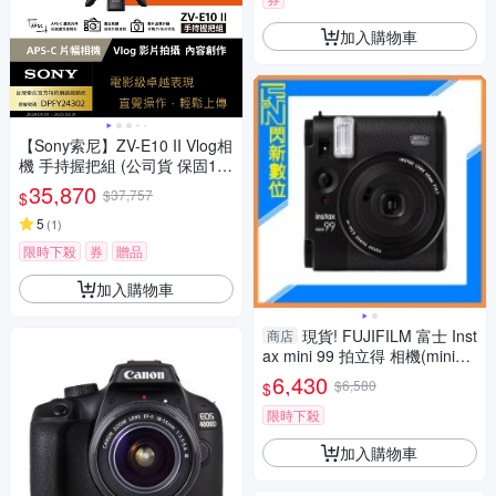
加入購物車
【Sony索尼】ZV-E10 II Vlog相
機 手持握把組 (公司貨 保固18
+6個月)
35,870
$37,757
$
5
(
1
)
限時下殺
券
贈品
加入購物車
現貨! FUJIFILM 富士 Inst
商店
ax mini 99 拍立得 相機(mini99,
公司貨)
6,430
$6,580
$
限時下殺
加入購物車