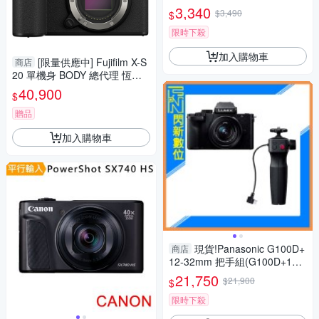
貨)
3,340
$3,490
$
限時下殺
加入購物車
[限量供應中] Fujifilm X-S
商店
20 單機身 BODY 總代理 恆昶
公司貨 富士 Vlog 下標前請先詢
40,900
$
問庫存
贈品
加入購物車
現貨!Panasonic G100D+
商店
12-32mm 把手組(G100D+123
2+SHGR2，公司貨)G100
21,750
$21,900
$
限時下殺