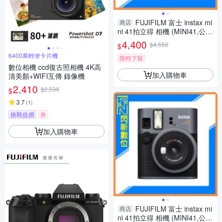
FUJIFILM 富士 instax mi
商店
ni 41拍立得 相機 (MINI41,公司
貨)含空白底片40張
4,400
$4,550
$
6400萬輕便卡片機
限時下殺
數位相機 ccd復古照相機 4K高
加入購物車
清美顏+WIFI互傳 錄像機
2,410
$2,536
$
3.7
(
1
)
挑戰低價
券
加入購物車
FUJIFILM 富士 instax mi
商店
ni 41拍立得 相機 (MINI41,公司