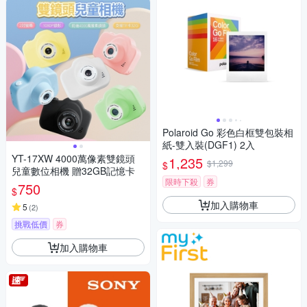
Polaroid Go 彩色白框雙包裝相
紙-雙入裝(DGF1) 2入
YT-17XW 4000萬像素雙鏡頭
1,235
$1,299
$
兒童數位相機 贈32GB記憶卡
限時下殺
券
750
$
加入購物車
5
(
2
)
挑戰低價
券
加入購物車