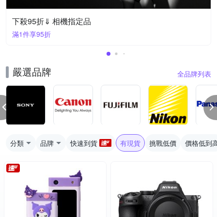
下殺95折⇓ 相機指定品
滿1件享95折
嚴選品牌
全品牌列表
分類
品牌
快速到貨
有現貨
挑戰低價
價格低到