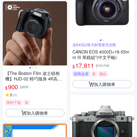
送64G記憶卡副電座充全配
CANON EOS 4000D+18-55m
m III 單鏡組*(中文平輸)
17,811
$18,748
$
【The Boston Film 波士頓相
挑戰低價
券
贈品
機】HJD-02 輕巧隨身 4K高畫
加入購物車
質迷你單眼數位相機
900
$999
$
5
(
1
)
限時下殺
券
加入購物車