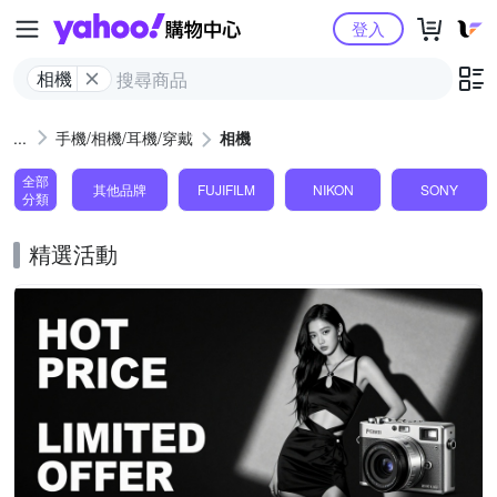
Yahoo購物中心
登入
相機
手機/相機/耳機/穿戴
相機
全部
其他品牌
FUJIFILM
NIKON
SONY
分類
精選活動