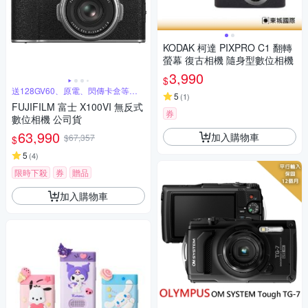
KODAK 柯達 PIXPRO C1 翻轉
螢幕 復古相機 隨身型數位相機
3,990
$
送128GV60、原電、閃傳卡盒等超
5
(
1
)
值禮
FUJIFILM 富士 X100VI 無反式
券
數位相機 公司貨
63,990
加入購物車
$67,357
$
5
(
4
)
限時下殺
券
贈品
加入購物車