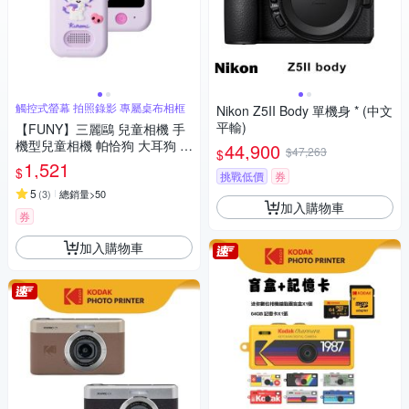
觸控式螢幕 拍照錄影 專屬桌布相框
Nikon Z5II Body 單機身 * (中文
平輸)
【FUNY】三麗鷗 兒童相機 手
機型兒童相機 帕恰狗 大耳狗 酷
44,900
$47,263
$
洛米
1,521
$
挑戰低價
券
5
(
3
)
總銷量>50
加入購物車
券
加入購物車