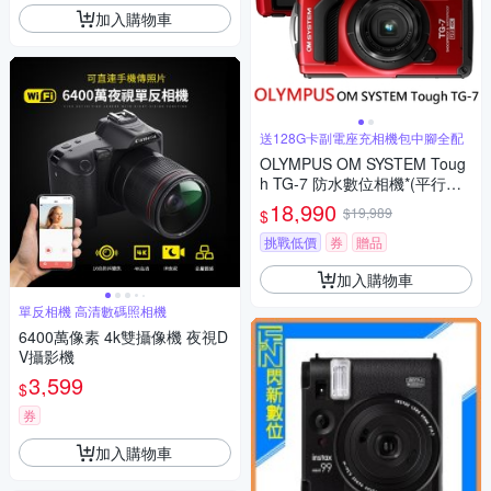
加入購物車
送128G卡副電座充相機包中腳全配
OLYMPUS OM SYSTEM Toug
h TG-7 防水數位相機*(平行輸
入)-紅
18,990
$19,989
$
挑戰低價
券
贈品
加入購物車
單反相機 高清數碼照相機
6400萬像素 4k雙攝像機 夜視D
V攝影機
3,599
$
券
加入購物車