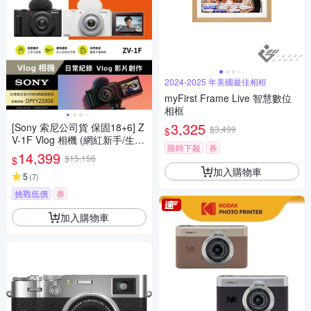
2024-2025 年美國最佳相框
myFirst Frame Live 智慧數位
相框
3,325
[Sony 索尼公司貨 保固18+6] Z
$3,499
$
V-1F Vlog 相機 (網紅新手/生活
限時下殺
券
隨拍)
14,399
$15,156
$
加入購物車
5
(
7
)
挑戰低價
券
加入購物車