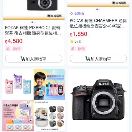
交換禮物
KODAK 柯達 CHARMERA 迷你
數位相機鑰匙圈盲盒+64G記憶
KODAK 柯達 PIXPRO C1 翻轉
卡組
1,850
螢幕 復古相機 隨身型數位相機
$
+ 32G記憶卡組
4,580
$
5
(
1
)
券
贈品
券
贈品
加入購物車
加入購物車