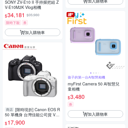
加入購物車
SONY ZV-E10 II 手持握把組 Z
V-E10M2K Vlog相機
34,181
$35,980
$
限時下殺
券
加入購物車
孩子的第一台AI智慧相機
myFirst Camera 50 AI智慧兒
童相機
3,480
$
券
[限時現折] Canon EOS R
商店
加入購物車
50 單機身 台灣佳能公司貨 VL
OG 超輕巧 無反
17,900
$