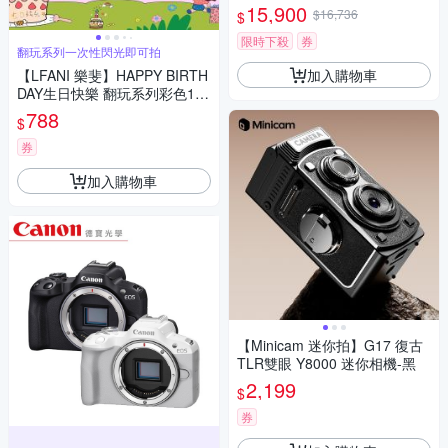
15,900
$16,736
$
限時下殺
券
翻玩系列一次性閃光即可拍
加入購物車
【LFANI 樂斐】HAPPY BIRTH
DAY生日快樂 翻玩系列彩色18
張一次性閃光即可拍相機
788
$
券
加入購物車
【Minicam 迷你拍】G17 復古
TLR雙眼 Y8000 迷你相機-黑
2,199
$
券