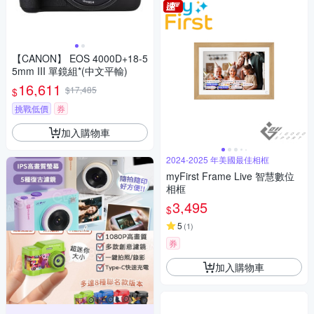
【CANON】 EOS 4000D+18-5
5mm III 單鏡組*(中文平輸)
16,611
$17,485
$
挑戰低價
券
加入購物車
2024-2025 年美國最佳相框
myFirst Frame Live 智慧數位
相框
3,495
$
5
(
1
)
券
加入購物車