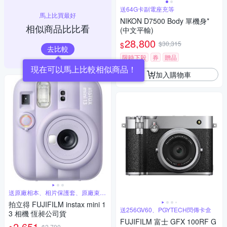
送64G卡副電座充等
馬上比買最好
NIKON D7500 Body 單機身*
相似商品比比看
(中文平輸)
28,800
$30,315
$
去比較
限時下殺
券
贈品
加入購物車
送原廠相本、相片保護套、原廠束口
袋
拍立得 FUJIFILM instax mini 1
送256GV60、PGYTECH閃傳卡盒
3 相機 恆昶公司貨
FUJIFILM 富士 GFX 100RF G
2,651
$2,790