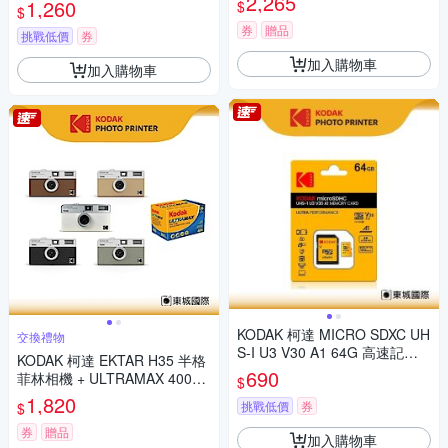
2,265
1,260
$
$
券
贈品
挑戰低價
券
加入購物車
加入購物車
KODAK 柯達 MICRO SDXC UH
交換禮物
S-I U3 V30 A1 64G 高速記憶
KODAK 柯達 EKTAR H35 半格
卡(附轉卡)
690
菲林相機 + ULTRAMAX 400底
$
片組
1,820
挑戰低價
券
$
券
贈品
加入購物車