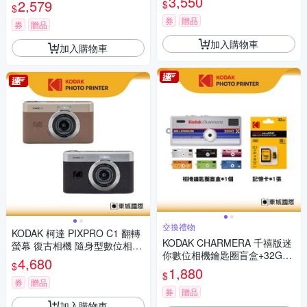
3,550
400 底片組
2,579
$
$
券
贈品
券
贈品
加入購物車
加入購物車
交換禮物
KODAK 柯達 PIXPRO C1 翻轉
KODAK CHARMERA 千禧版迷
螢幕 復古相機 隨身型數位相機
你數位相機鑰匙圈盲盒+32G記
+ 64G記憶卡組
4,680
$
憶卡組
1,880
$
券
贈品
券
贈品
加入購物車