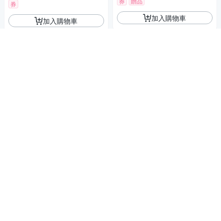
券
贈品
券
加入購物車
加入購物車
KODAK 柯達 GOLD 200 135m
KODAK 柯達 MICRO SDXC UH
m彩色膠捲負片底片 /ISO 200
S-I U3 V30 A1 32G 高速記憶
36張
510
卡(附轉卡)
590
$
$
券
挑戰低價
券
加入購物車
加入購物車