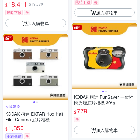
限時下殺
券
18,411
$19,379
$
加入購物車
限時下殺
券
加入購物車
KODAK 柯達 FunSaver 一次性
閃光燈底片相機 39張
交換禮物
779
$
KODAK 柯達 EKTAR H35 Half
Film Camera 底片相機
券
1,350
$
加入購物車
挑戰低價
券