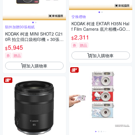
交換禮物
KODAK 柯達 EKTAR H35N Hal
額外加贈30張相紙
f Film Camera 底片相機+GOL
KODAK 柯達 MINI SHOT2 C21
D 200底片組
2,311
$
0R 拍立得口袋相印機 + 30張相
紙組 公司貨
券
贈品
5,945
$
加入購物車
券
贈品
加入購物車