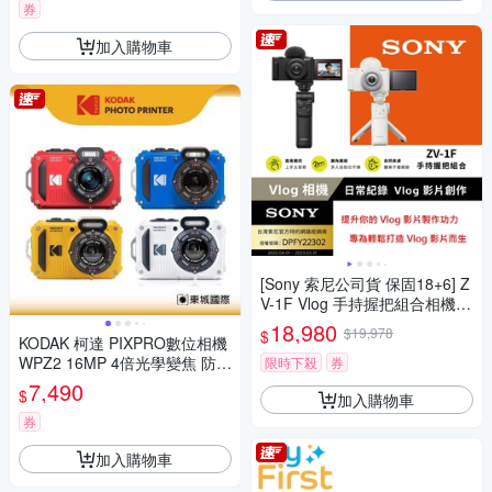
券
加入購物車
[Sony 索尼公司貨 保固18+6] Z
V-1F Vlog 手持握把組合相機
(網紅新手/生活隨拍)
18,980
$19,978
$
KODAK 柯達 PIXPRO數位相機
WPZ2 16MP 4倍光學變焦 防水
限時下殺
券
數位相機 公司貨
7,490
$
加入購物車
券
加入購物車