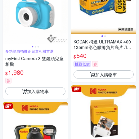
KODAK 柯達 ULTRAMAX 400
135mm彩色膠捲負片底片 /ISO
多功能自拍微距兒童相機首選
400 36張
540
$
myFirst Camera 3 雙鏡頭兒童
相機
挑戰低價
券
1,980
$
加入購物車
券
加入購物車