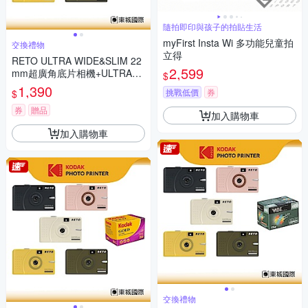
隨拍即印與孩子的拍貼生活
myFirst Insta Wi 多功能兒童拍
交換禮物
立得
RETO ULTRA WIDE&SLIM 22
2,599
mm超廣角底片相機+ULTRAM
$
AX400底片組
1,390
挑戰低價
券
$
券
贈品
加入購物車
加入購物車
交換禮物