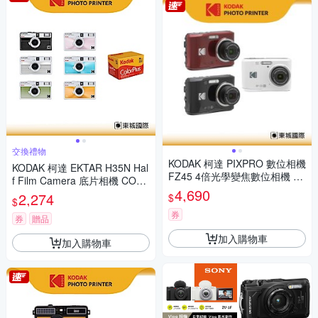
交換禮物
KODAK 柯達 PIXPRO 數位相機
KODAK 柯達 EKTAR H35N Hal
FZ45 4倍光學變焦數位相機 公
f Film Camera 底片相機 COLO
司貨
4,690
RPLUS 200底片組
2,274
$
$
券
券
贈品
加入購物車
加入購物車