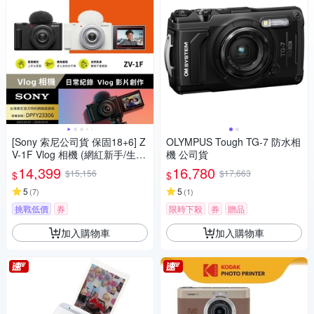
[Sony 索尼公司貨 保固18+6] Z
OLYMPUS Tough TG-7 防水相
V-1F Vlog 相機 (網紅新手/生活
機 公司貨
隨拍)
14,399
16,780
$15,156
$17,663
$
$
5
5
(
7
)
(
1
)
挑戰低價
券
限時下殺
券
贈品
加入購物車
加入購物車