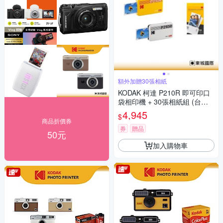
額外加贈30張相紙
KODAK 柯達 P210R 即可印口
袋相印機 + 30張相紙組 (台灣
代理東城數位) 公司貨
4,945
$
商品折價券
券
贈品
50元
加入購物車