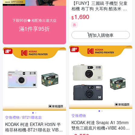
【FUNY】三麗鷗 手機型 兒童
相機 布丁狗 大耳狗 酷洛米 帕
恰狗
1,690
$
下殺95折⬟ 相配春出遊大促
券
滿1件享95折
加入購物車
交換禮物
交換禮物 / BT21聯名款
KODAK 柯達 Snapic A1 35mm
KODAK 柯達 EKTAR H35N 半
雙焦三鏡底片相機+VIBE 400底
格菲林相機-BT21聯名款 VIBE
片組