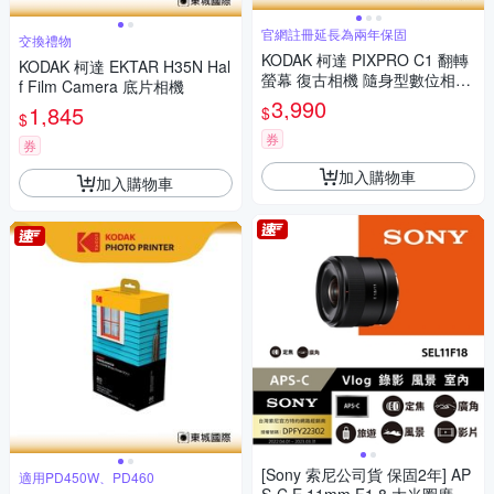
官網註冊延長為兩年保固
交換禮物
KODAK 柯達 PIXPRO C1 翻轉
KODAK 柯達 EKTAR H35N Hal
螢幕 復古相機 隨身型數位相機
f Film Camera 底片相機
公司貨
3,990
1,845
$
$
券
券
加入購物車
加入購物車
[Sony 索尼公司貨 保固2年] AP
適用PD450W、PD460