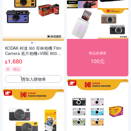
KODAK 柯達 I60 菲林相機 Film
Camera 底片相機+VIBE 800底
商品折價券
片組
1,680
100元
$
券
贈品
加入購物車