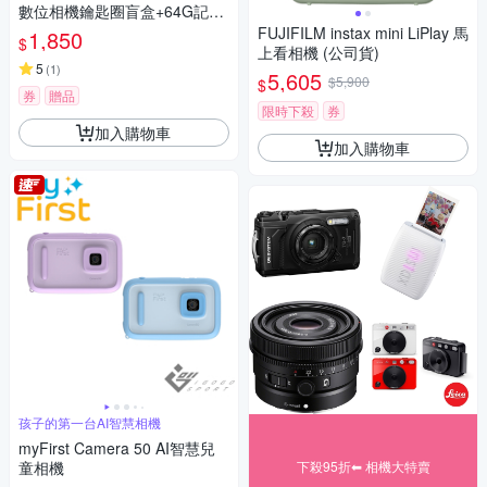
數位相機鑰匙圈盲盒+64G記憶
卡組
FUJIFILM instax mini LiPlay 馬
1,850
$
上看相機 (公司貨)
5
(
1
)
5,605
$5,900
$
券
贈品
限時下殺
券
加入購物車
加入購物車
孩子的第一台AI智慧相機
myFirst Camera 50 AI智慧兒
童相機
下殺95折⬅︎ 相機大特賣