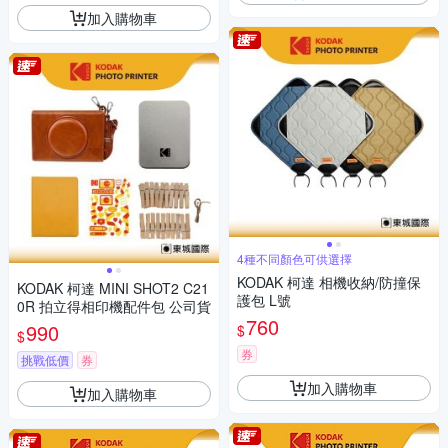
加入購物車
4種不同顏色可供選擇
KODAK 柯達 相機收納/防撞保
KODAK 柯達 MINI SHOT2 C21
護包 L號
0R 拍立得相印機配件包 公司貨
760
990
$
$
券
挑戰低價
券
加入購物車
加入購物車