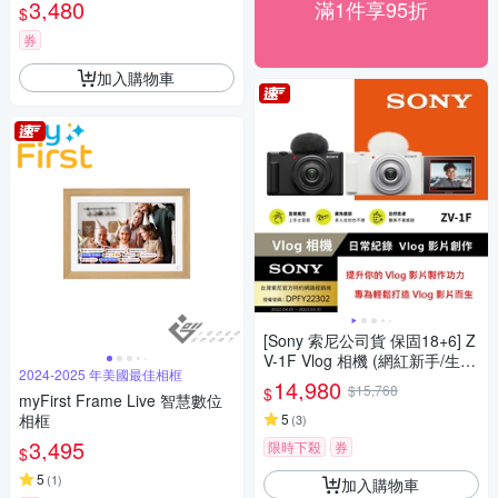
3,480
滿1件享95折
$
券
加入購物車
[Sony 索尼公司貨 保固18+6] Z
V-1F Vlog 相機 (網紅新手/生活
2024-2025 年美國最佳相框
隨拍)
14,980
$15,768
$
myFirst Frame Live 智慧數位
相框
5
(
3
)
3,495
限時下殺
券
$
5
(
1
)
加入購物車