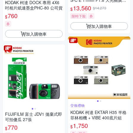
S-C E 11mm F1.8 大光圈廣角
KODAK 柯達 DOCK 專用 4X6
定焦鏡 SEL11F18
13,560
吋相片紙連墨盒PHC-80 公司貨
$14,273
$
760
限時下殺
券
$
券
加入購物車
加入購物車
交換禮物
KODAK 柯達 EKTAR H35 半格
FUJIFILM 富士 JDV1 拋棄式即
菲林相機 + VIBE 400底片組
可拍傻瓜 27張
1,750
770
$
$