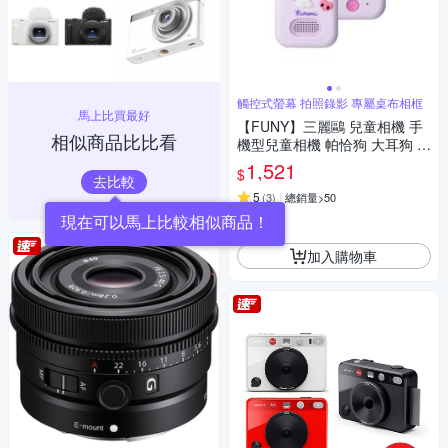
觸控式螢幕 拍照錄影 專屬桌布相框
馬上比買最好
【FUNY】三麗鷗 兒童相機 手
相似商品比比看
機型兒童相機 帕恰狗 大耳狗 酷
洛米
1,521
$
去比較
5
(
3
)
總銷量>50
現在可以馬上比較相似商品！
券
加入購物車