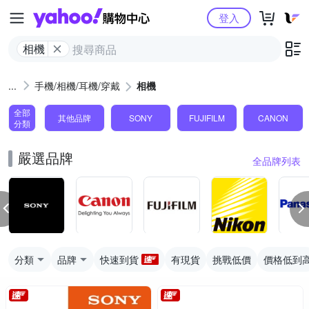
Yahoo購物中心
登入
相機
手機/相機/耳機/穿戴
相機
全部
其他品牌
SONY
FUJIFILM
CANON
分類
嚴選品牌
全品牌列表
分類
品牌
快速到貨
有現貨
挑戰低價
價格低到