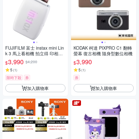
FUJIFILM 富士 instax mini Lin
KODAK 柯達 PIXPRO C1 翻轉
k 3 馬上看相機 拍立得 印相機
螢幕 復古相機 隨身型數位相機
公司貨
3,990
3,990
$4,200
$
$
5
5
(
1
)
(
1
)
限時下殺
券
券
加入購物車
加入購物車