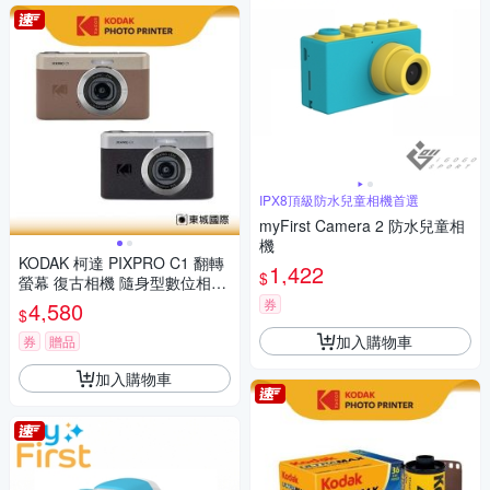
IPX8頂級防水兒童相機首選
myFirst Camera 2 防水兒童相
機
KODAK 柯達 PIXPRO C1 翻轉
1,422
$
螢幕 復古相機 隨身型數位相機
+ 32G記憶卡組
券
4,580
$
加入購物車
券
贈品
加入購物車