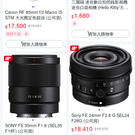
三麗鷗 迷你數位拍照錄影相機
迷你口袋相機 (Hello Kitty/大耳
Canon RF 85mm f/2 Macro IS
狗/酷洛米)
1,680
$
STM 大光圈定焦鏡頭 (公司貨)
券
17,500
$18,421
$
加入購物車
限時下殺
券
加入購物車
Sony FE 24mm F2.8 G SEL24
F28G (公司貨)
SONY FE 35mm F1.8 (SEL35
18,410
$19,378
$
F18F) (公司貨)