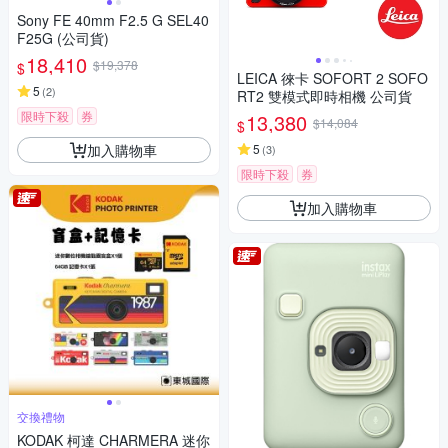
Sony FE 40mm F2.5 G SEL40
F25G (公司貨)
18,410
$19,378
$
LEICA 徠卡 SOFORT 2 SOFO
5
(
2
)
RT2 雙模式即時相機 公司貨
限時下殺
券
13,380
$14,084
$
加入購物車
5
(
3
)
限時下殺
券
加入購物車
交換禮物
KODAK 柯達 CHARMERA 迷你