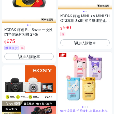
KODAK 柯達 MINI 3 & MINI SH
OT3專用 3x3吋相片紙連墨盒(3
0張) 公司貨
560
$
KODAK 柯達 FunSaver 一次性
閃光燈底片相機 27張
券
675
$
加入購物車
挑戰低價
券
加入購物車
觸控式螢幕 拍照錄影 專屬桌布相框