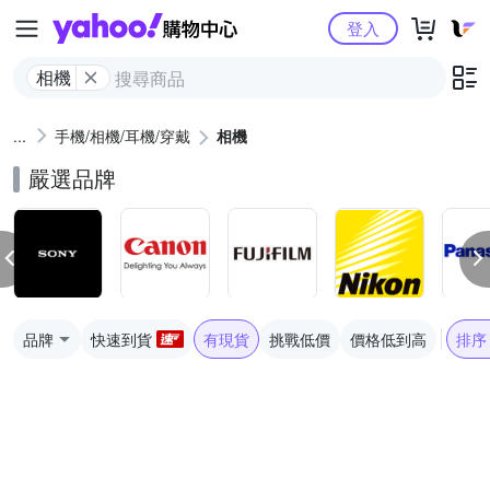
Yahoo購物中心
登入
相機
手機/相機/耳機/穿戴
相機
嚴選品牌
品牌
快速到貨
有現貨
挑戰低價
價格低到高
排序