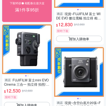
下殺95折⬟ 相配春出遊大促
滿1件享95折
現貨~FUJIFILM 富士 WI
商店
DE EVO 數位寬幅 拍立得 相機
(公司貨)含128g+空白底片20張
12,830
$12,980
$
限時下殺
加入購物車
FUJIFILM 富士mini EVO
商店
Cinema 三合一 拍立得 拍照/影
片/列印(公司貨)
12,530
$12,680
$
限時下殺
現貨~含空白底片20張~F
商店
加入購物車