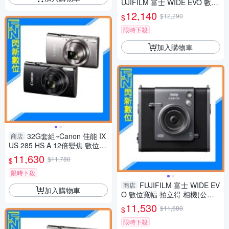
UJIFILM 富士 WIDE EVO 數位
寬幅 拍立得 相機(公司貨)
12,140
$12,290
$
限時下殺
加入購物車
32G套組~Canon 佳能 IX
商店
US 285 HS A 12倍變焦 數位相
機(285HS,公司貨)
11,630
$11,780
$
限時下殺
FUJIFILM 富士 WIDE EV
商店
加入購物車
O 數位寬幅 拍立得 相機(公司
貨)
11,530
$11,680
$
限時下殺