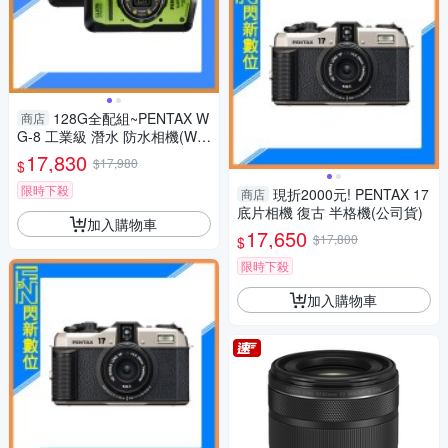
128G全配組~PENTAX W
商店
G-8 工業級 潛水 防水相機(WG
8，公司貨)抗撞、防塵、耐
17,830
$17,980
$
寒、4K
限時下殺
現折2000元! PENTAX 17
商店
底片相機 復古 半格機(公司貨)
加入購物車
17,650
$17,800
$
限時下殺
加入購物車