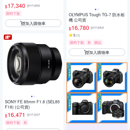
17,340
$17,490
$
限時下殺
OLYMPUS Tough TG-7 防水相
機 公司貨
加入購物車
16,780
$17,663
$
5
(
1
)
限時下殺
券
贈品
加入購物車
SONY FE 85mm F1.8 (SEL85
F18) (公司貨)
16,471
$17,337
$
限時下殺
券