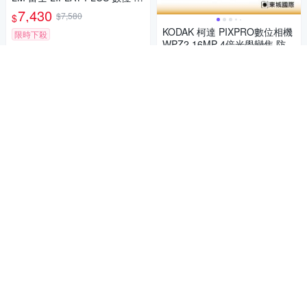
立得 (LIPLAY+,公司貨)
7,430
$7,580
$
KODAK 柯達 PIXPRO數位相機
限時下殺
WPZ2 16MP 4倍光學變焦 防水
數位相機 公司貨
加入購物車
7,490
$
券
加入購物車
現貨! 含空白底片20張~ F
商店
UJIFILM 富士 Instax mini 99
拍立得 相機(mini99,公司貨)
7,130
$7,280
$
額外加贈30張相紙
限時下殺
KODAK 柯達 MINI SHOT3 C30