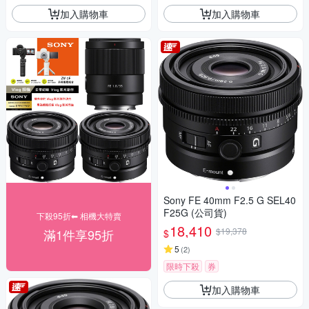
加入購物車
加入購物車
Sony FE 40mm F2.5 G SEL40
F25G (公司貨)
下殺95折⬅︎ 相機大特賣
18,410
$19,378
滿1件享95折
$
5
(
2
)
限時下殺
券
加入購物車