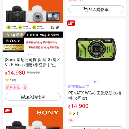
加入購物車
[Sony 索尼公司貨 保固18+6] Z
V-1F Vlog 相機 (網紅新手/生活
隨拍)
14,980
$15,768
$
5
(
3
)
防水機新上市
限時下殺
券
PENATX WG-8 工業級防水相
加入購物車
機(公司貨)
14,900
$
5
(
2
)
券