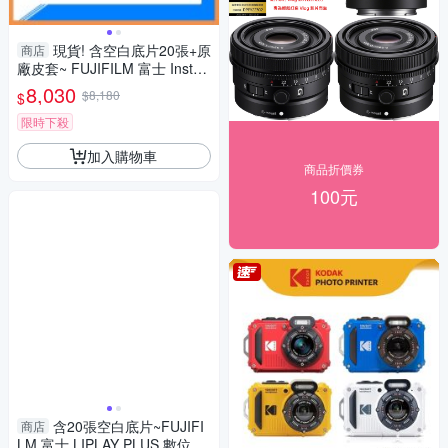
現貨! 含空白底片20張+原
商店
廠皮套~ FUJIFILM 富士 Instax
mini 99 拍立得 相機(mini99，
8,030
$8,180
$
公司貨)
限時下殺
加入購物車
商品折價券
100元
含20張空白底片~FUJIFI
商店
LM 富士 LIPLAY PLUS 數位 拍