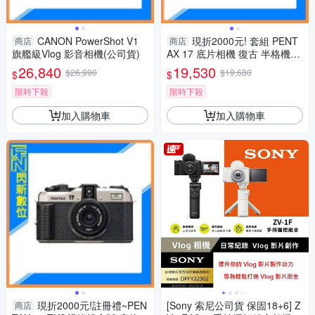
CANON PowerShot V1
現折2000元! 套組 PENT
商店
商店
旗艦級Vlog 影音相機(公司貨)
AX 17 底片相機 復古 半格機
(公司貨)
26,840
19,530
$26,990
$19,680
$
$
限時下殺
限時下殺
加入購物車
加入購物車
現折2000元!註冊禮~PEN
[Sony 索尼公司貨 保固18+6] Z
商店