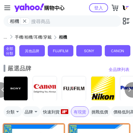
Yahoo購物中心
登入
相機
手機/相機/耳機/穿戴
相機
全部
其他品牌
FUJIFILM
SONY
CANON
分類
嚴選品牌
全品牌列表
分類
品牌
快速到貨
有現貨
挑戰低價
價格低到