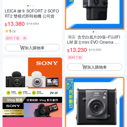
LEICA 徠卡 SOFORT 2 SOFO
RT2 雙模式即時相機 公司貨
13,380
$14,084
$
5
(
3
)
含空白底片20張~FUJIFI
商店
限時下殺
券
LM 富士mini EVO Cinema 三
合一 拍立得 拍照/影片/列印(公
加入購物車
13,230
$13,380
$
司貨)
限時下殺
加入購物車