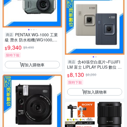
PENTAX WG-1000 工業
商店
級 潛水 防水相機(WG1000,公
司貨)抗撞、防塵、耐寒、4K
9,340
$9,490
$
限時下殺
含40張空白底片~FUJIFI
商店
加入購物車
LM 富士 LIPLAY PLUS 數位 拍
立得 (LIPLAY+,公司貨)
8,130
$8,280
$
限時下殺
加入購物車