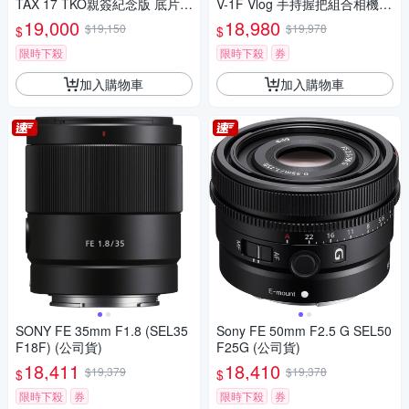
TAX 17 TKO親簽紀念版 底片相
V-1F Vlog 手持握把組合相機
機 半格機(公司貨)限定款 套裝
(網紅新手/生活隨拍)
19,000
18,980
$19,150
$19,978
$
$
組
限時下殺
限時下殺
券
加入購物車
加入購物車
SONY FE 35mm F1.8 (SEL35
Sony FE 50mm F2.5 G SEL50
F18F) (公司貨)
F25G (公司貨)
18,411
18,410
$19,379
$19,378
$
$
限時下殺
券
限時下殺
券