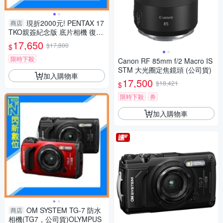
現折2000元! PENTAX 17
商店
TKO親簽紀念版 底片相機 復古
半格機(公司貨)限定款
17,650
$17,800
$
限時下殺
Canon RF 85mm f/2 Macro IS
STM 大光圈定焦鏡頭 (公司貨)
加入購物車
17,500
$18,421
$
限時下殺
券
加入購物車
OM SYSTEM TG-7 防水
商店
相機(TG7，公司貨)OLYMPUS