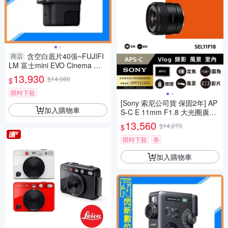
含空白底片40張~FUJIFI
商店
LM 富士mini EVO Cinema 三
合一 拍立得 拍照/影片/列印(公
13,930
$14,080
$
司貨)
限時下殺
[Sony 索尼公司貨 保固2年] AP
加入購物車
S-C E 11mm F1.8 大光圈廣角
定焦鏡 SEL11F18
13,560
$14,273
$
限時下殺
券
加入購物車