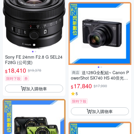
Sony FE 24mm F2.8 G SEL24
F28G (公司貨)
18,410
$19,378
$
送128G全配組~ Canon P
商店
owerShot SX740 HS 40倍光學
限時下殺
券
變焦 相機(SX740HS,公司貨)
17,840
$17,990
$
加入購物車
5
限時下殺
加入購物車