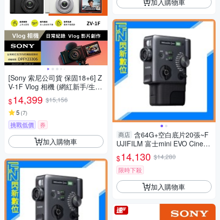
加入購物車
[Sony 索尼公司貨 保固18+6] Z
V-1F Vlog 相機 (網紅新手/生活
隨拍)
14,399
$15,156
$
5
(
7
)
挑戰低價
券
含64G+空白底片20張~F
商店
加入購物車
UJIFILM 富士mini EVO Cinem
a 三合一 拍立得 拍照/影片/列
14,130
$14,280
$
印(公司貨)
限時下殺
加入購物車