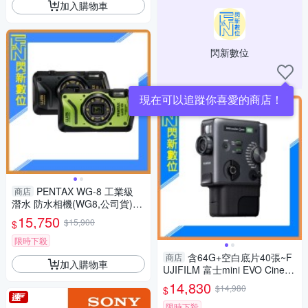
加入購物車
閃新數位
現在可以追蹤你喜愛的商店！
PENTAX WG-8 工業級
商店
潛水 防水相機(WG8,公司貨)抗
撞、防塵、防水、耐寒、4K
15,750
$15,900
$
限時下殺
含64G+空白底片40張~F
商店
加入購物車
UJIFILM 富士mini EVO Cinem
a 三合一 拍立得 拍照/影片/列
14,830
$14,980
$
印(公司貨)
限時下殺