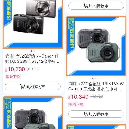
加入購物車
含32G記憶卡~Canon 佳
商店
能 IXUS 285 HS A 12倍變焦 數
位相機(285HS,公司貨)
10,730
$10,880
$
限時下殺
128G全配組~PENTAX W
商店
加入購物車
G-1000 工業級 潛水 防水相機
(WG1000，公司貨)抗撞、防
10,340
$10,490
$
塵、耐寒、4K
限時下殺
加入購物車