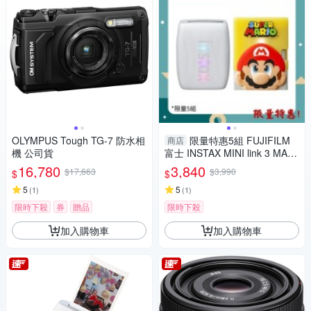
OLYMPUS Tough TG-7 防水相
限量特惠5組 FUJIFILM
商店
機 公司貨
富士 INSTAX MINI link 3 MARI
O 瑪利歐 特別版(LINK3，公司
16,780
3,840
$17,663
$3,990
$
$
貨)拍立得 手機印相機
5
5
(
1
)
(
1
)
限時下殺
券
贈品
限時下殺
加入購物車
加入購物車