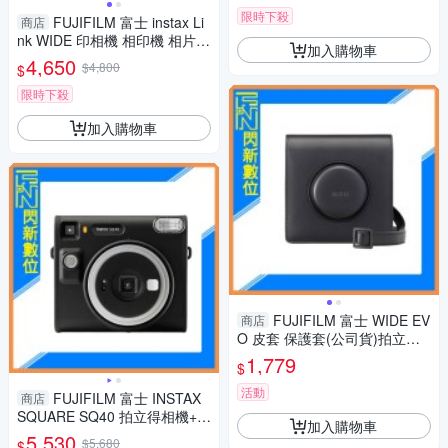
限時下殺
FUJIFILM 富士 instax Li
商店
nk WIDE 印相機 相印機 相片印
加入購物車
表機(公司貨)白/灰
4,650
$4,800
$
限時下殺
加入購物車
FUJIFILM 富士 WIDE EV
商店
O 皮套 保護套(公司貨)拍立得
寬幅
1,779
$
活動
FUJIFILM 富士 INSTAX
商店
SQUARE SQ40 拍立得相機+2
加入購物車
0張底片(公司貨)方型底片
5,530
$5,680
$