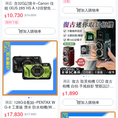
活動
含32G記憶卡~Canon 佳
商店
能 IXUS 285 HS A 12倍變焦 數
加入購物車
位相機(285HS,公司貨)
10,730
$10,880
$
限時下殺
加入購物車
復古 取景相機 CCD 復古
商店
相機 自拍 手搖錄影 雙眼設計
迷你便攜 送記憶卡
1,890
$
加入購物車
128G全配組~PENTAX W
商店
G-8 工業級 潛水 防水相機(WG
8，公司貨)抗撞、防塵、耐
17,830
$17,980
$
寒、4K