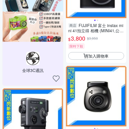
FUJIFILM 富士 instax mi
商店
ni 41拍立得 相機 (MINI41,公司
貨)含空白底片20張
3,800
$3,950
$
限時下殺
加入購物車
全球3C通訊