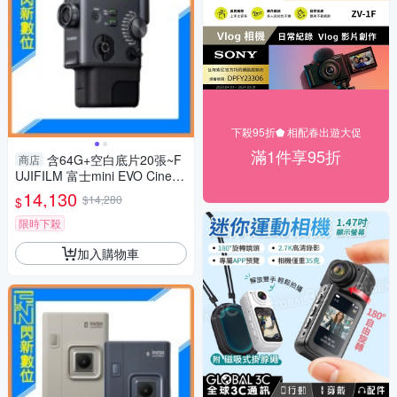
下殺95折⬟ 相配春出遊大促
滿1件享95折
含64G+空白底片20張~F
商店
UJIFILM 富士mini EVO Cinem
a 三合一 拍立得 拍照/影片/列
14,130
$14,280
$
印(公司貨)
限時下殺
加入購物車