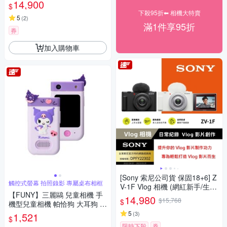
14,900
$
下殺95折⬅︎ 相機大特賣
5
(
2
)
滿1件享95折
券
加入購物車
[Sony 索尼公司貨 保固18+6] Z
觸控式螢幕 拍照錄影 專屬桌布相框
V-1F Vlog 相機 (網紅新手/生活
【FUNY】三麗鷗 兒童相機 手
隨拍)
14,980
$15,768
$
機型兒童相機 帕恰狗 大耳狗 酷
洛米
5
(
3
)
1,521
$
限時下殺
券