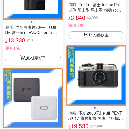
Fujifilm 富士 Instax Pal
商店
迷你 掌上型 馬上看 相機 (公司
貨) 寶石黑
3,840
$3,990
$
限時下殺
含空白底片20張~FUJIFI
商店
LM 富士mini EVO Cinema 三
加入購物車
合一 拍立得 拍照/影片/列印(公
13,230
$13,380
$
司貨)
限時下殺
加入購物車
現折2000元! 套組 PENT
商店
AX 17 底片相機 復古 半格機
(公司貨)
19,530
$19,680
$