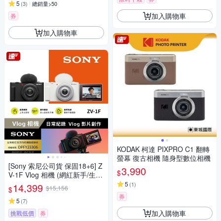
5
(
3
)
總銷量>50
加入購物車
券
加入購物車
KODAK 柯達 PIXPRO C1 翻轉
螢幕 復古相機 隨身型數位相機
[Sony 索尼公司貨 保固18+6] Z
3,990
$
V-1F Vlog 相機 (網紅新手/生活
隨拍)
5
(
1
)
14,399
$15,156
$
券
5
(
7
)
加入購物車
挑戰低價
券