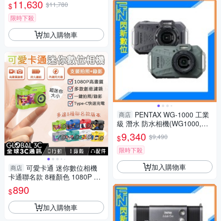
機(285HS,公司貨)
11,630
$11,780
$
限時下殺
加入購物車
PENTAX WG-1000 工業
商店
級 潛水 防水相機(WG1000,公
司貨)抗撞、防塵、耐寒、4K
9,340
$9,490
$
限時下殺
加入購物車
可愛卡通 迷你數位相機
商店
卡通聯名款 8種顏色 1080P 自
拍 多款濾鏡 吊飾 掛飾
890
$
加入購物車