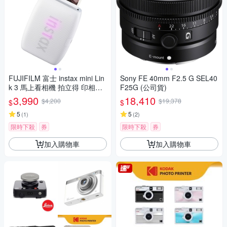
FUJIFILM 富士 instax mini Lin
Sony FE 40mm F2.5 G SEL40
k 3 馬上看相機 拍立得 印相機
F25G (公司貨)
公司貨
3,990
18,410
$4,200
$19,378
$
$
5
5
(
1
)
(
2
)
限時下殺
券
限時下殺
券
加入購物車
加入購物車