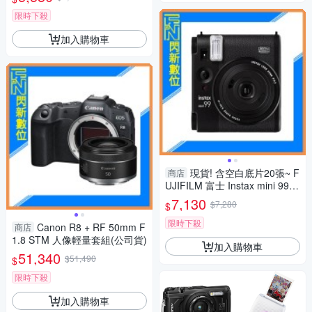
限時下殺
加入購物車
現貨! 含空白底片20張~ F
商店
UJIFILM 富士 Instax mini 99
拍立得 相機(mini99,公司貨)
7,130
$7,280
$
限時下殺
Canon R8 + RF 50mm F
商店
1.8 STM 人像輕量套組(公司貨)
加入購物車
51,340
$51,490
$
限時下殺
加入購物車