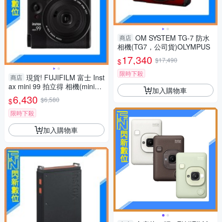
OM SYSTEM TG-7 防水
商店
相機(TG7，公司貨)OLYMPUS
17,340
$17,490
$
限時下殺
現貨! FUJIFILM 富士 Inst
商店
ax mini 99 拍立得 相機(mini99,
加入購物車
公司貨)
6,430
$6,580
$
限時下殺
加入購物車