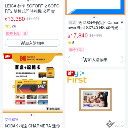
LEICA 徠卡 SOFORT 2 SOFO
RT2 雙模式即時相機 公司貨
13,380
$14,084
$
送128G全配組~ Canon P
商店
5
(
3
)
owerShot SX740 HS 40倍光學
變焦 相機(SX740HS,公司貨)
限時下殺
券
17,840
$17,990
$
加入購物車
5
限時下殺
加入購物車
交換禮物
KODAK 柯達 CHARMERA 迷你