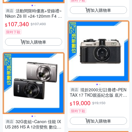
加入購物車
活動間限時優惠+登錄禮~
商店
Nikon Z6 III +24-120mm F4 套
組(Z6III,公司貨)
107,340
$107,490
$
限時下殺
加入購物車
現折2000元!註冊禮~PEN
商店
TAX 17 TKO親簽紀念版 底片相
機 半格機(公司貨)限定款 套裝
19,000
$19,150
$
組
限時下殺
加入購物車
32G套組~Canon 佳能 IX
商店
US 285 HS A 12倍變焦 數位相