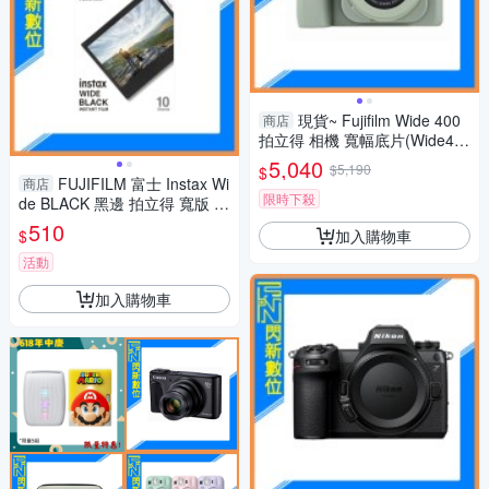
現貨~ Fujifilm Wide 400
商店
拍立得 相機 寬幅底片(Wide40
0,公司貨)
5,040
$5,190
$
FUJIFILM 富士 Instax Wi
商店
限時下殺
de BLACK 黑邊 拍立得 寬版 公
司貨
510
加入購物車
$
活動
加入購物車