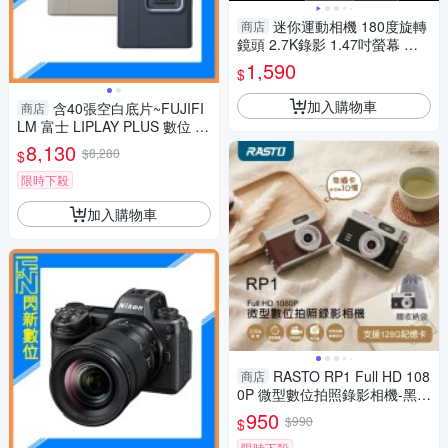
迷你運動相機 180度旋轉
商店
鏡頭 2.7K錄影 1.47吋螢幕 附
磁吸式掛繩 INSTA DJI
1,590
$
加入購物車
含40張空白底片~FUJIFI
商店
LM 富士 LIPLAY PLUS 數位 拍
立得 (LIPLAY+,公司貨)
8,130
$8,280
$
限時下殺
加入購物車
RASTO RP1 Full HD 108
商店
0P 微型數位拍照錄影相機-黑/
咖
950
$990
$
限時下殺