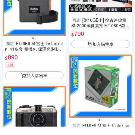
[贈16GB卡] 復古迷你相
商店
機 2000萬像素拍照/1080P錄影
螢幕顯示 LED補光燈 濾鏡模式
790
$
吊飾
FUJIFILM 富士 instax mi
商店
加入購物車
ni 41皮套 相機包 保護套(MINI4
1,公司貨)拍立得
890
$
活動
加入購物車
FUJIFILM 富士 Instax sq
商店
uare SQ1 / SQ10 / SQ6 / SP3