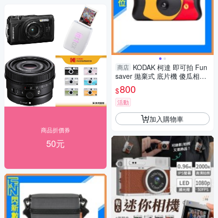
KODAK 柯達 即可拍 Fun
商店
saver 拋棄式 底片機 傻瓜相機
相機 27張
800
$
活動
加入購物車
商品折價券
50元