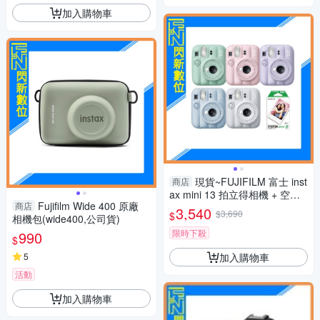
加入購物車
現貨~FUJIFILM 富士 inst
商店
ax mini 13 拍立得相機 + 空白
Fujifilm Wide 400 原廠
商店
底片20張(mini13,公司貨)
3,540
$3,690
$
相機包(wide400,公司貨)
限時下殺
990
$
加入購物車
5
活動
加入購物車