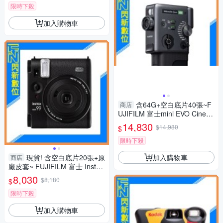
限時下殺
加入購物車
含64G+空白底片40張~F
商店
UJIFILM 富士mini EVO Cinem
a 三合一 拍立得 拍照/影片/列
14,830
$14,980
$
印(公司貨)
限時下殺
加入購物車
現貨! 含空白底片20張+原
商店
廠皮套~ FUJIFILM 富士 Instax
mini 99 拍立得 相機(mini99，
8,030
$8,180
$
公司貨)
限時下殺
加入購物車