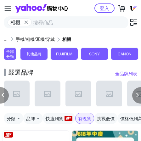
Yahoo購物中心
登入
相機
手機/相機/耳機/穿戴
相機
全部
其他品牌
FUJIFILM
SONY
CANON
分類
嚴選品牌
全品牌列表
分類
品牌
快速到貨
有現貨
挑戰低價
價格低到