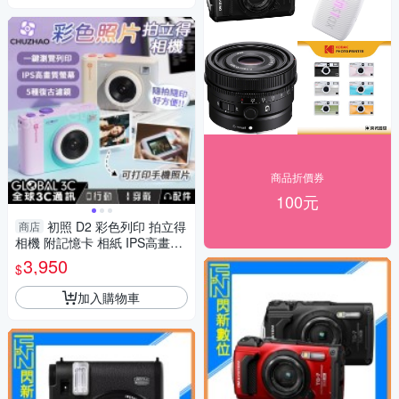
商品折價券
100元
初照 D2 彩色列印 拍立得
商店
相機 附記憶卡 相紙 IPS高畫質
隨拍隨印 馬卡龍色
3,950
$
加入購物車