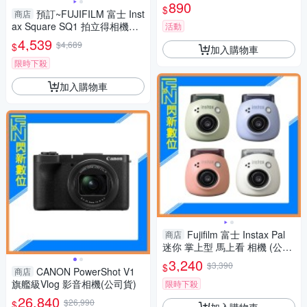
底片機 傻瓜相機 相機 27張
890
$
預訂~FUJIFILM 富士 Inst
商店
ax Square SQ1 拍立得相機
活動
+底片20張 白/橙/藍 (公司貨)
4,539
$4,689
$
加入購物車
限時下殺
加入購物車
Fujifilm 富士 Instax Pal
商店
迷你 掌上型 馬上看 相機 (公司
貨) 藍/粉/白/綠
3,240
$3,390
$
CANON PowerShot V1
商店
旗艦級Vlog 影音相機(公司貨)
限時下殺
26,840
$26,990
$
加入購物車