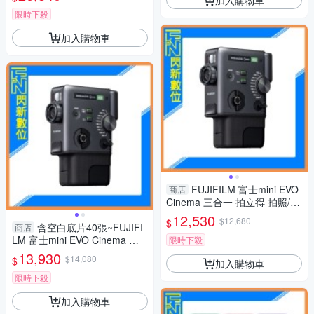
限時下殺
加入購物車
FUJIFILM 富士mini EVO
商店
Cinema 三合一 拍立得 拍照/影
片/列印(公司貨)
12,530
$12,680
$
含空白底片40張~FUJIFI
商店
LM 富士mini EVO Cinema 三
限時下殺
合一 拍立得 拍照/影片/列印(公
13,930
$14,080
$
加入購物車
司貨)
限時下殺
加入購物車