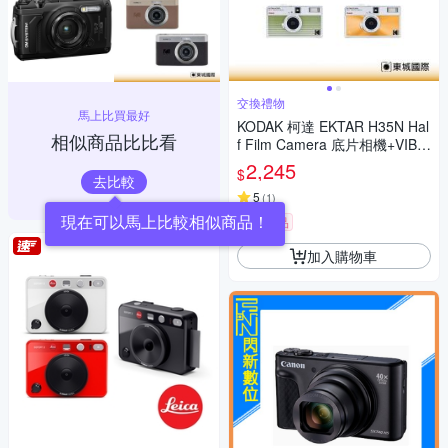
交換禮物
馬上比買最好
KODAK 柯達 EKTAR H35N Hal
相似商品比比看
f Film Camera 底片相機+VIBE
400底片組
2,245
$
去比較
5
(
1
)
券
贈品
加入購物車