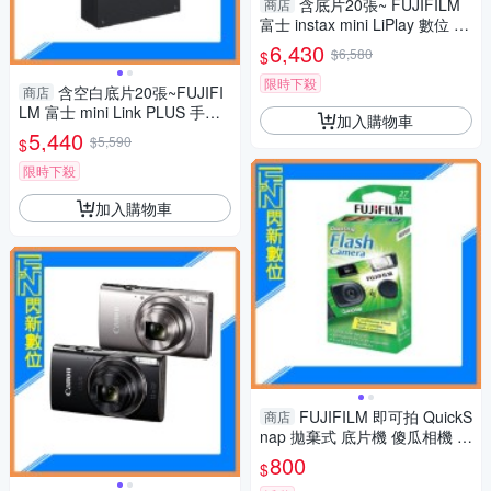
含底片20張~ FUJIFILM
商店
富士 instax mini LiPlay 數位 拍
立得 相機(抹茶綠/古銅/霧白)公
6,430
$6,580
$
司貨
限時下殺
含空白底片20張~FUJIFI
商店
LM 富士 mini Link PLUS 手機
加入購物車
印相機 清晰細膩列印(mini link
5,440
$5,590
$
+，公司貨)
限時下殺
加入購物車
FUJIFILM 即可拍 QuickS
商店
nap 拋棄式 底片機 傻瓜相機 相
機 27張
800
$