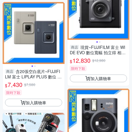
現貨~FUJIFILM 富士 WI
商店
DE EVO 數位寬幅 拍立得 相機
(公司貨)含128g+空白底片20張
12,830
$12,980
$
限時下殺
含20張空白底片~FUJIFI
商店
LM 富士 LIPLAY PLUS 數位 拍
加入購物車
立得 (LIPLAY+,公司貨)
7,430
$7,580
$
限時下殺
加入購物車