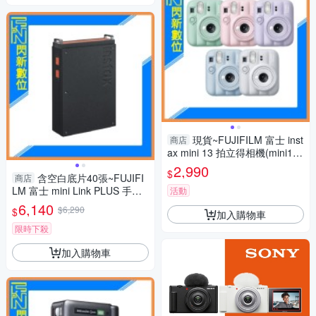
現貨~FUJIFILM 富士 inst
商店
ax mini 13 拍立得相機(mini13,
公司貨)
2,990
$
含空白底片40張~FUJIFI
商店
LM 富士 mini Link PLUS 手機
活動
印相機 清晰細膩列印(mini link
6,140
$6,290
$
加入購物車
+，公司貨)
限時下殺
加入購物車