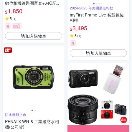
數位相機鑰匙圈盲盒+64G記憶
卡組
2024-2025 年美國最佳相框
1,850
$
myFirst Frame Live 智慧數位
5
(
1
)
相框
券
贈品
3,495
$
加入購物車
5
(
1
)
券
加入購物車
防水機新上市
PENATX WG-8 工業級防水相
機(公司貨)