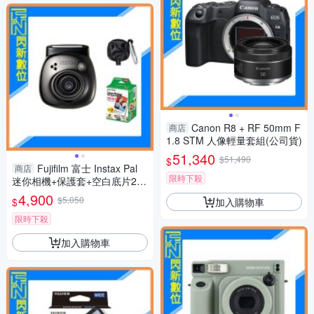
Canon R8 + RF 50mm F
商店
1.8 STM 人像輕量套組(公司貨)
51,340
$51,490
$
Fujifilm 富士 Instax Pal
商店
限時下殺
迷你相機+保護套+空白底片20
張(公司貨)寶石黑
4,900
$5,050
加入購物車
$
限時下殺
加入購物車