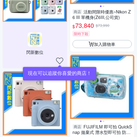
活動間限時優惠~Nikon Z
商店
6 III 單機身(Z6III,公司貨)
73,840
$73,990
$
限時下殺
加入購物車
閃新數位
現在可以追蹤你喜愛的商店！
FUJIFILM 即可拍 QuickS
商店
nap 拋棄式 潛水型即可拍 防水