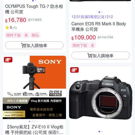
OLYMPUS Tough TG-7 防水相
機 公司貨
12/31前滿3萬登記送1212
16,780
$17,663
$
Canon EOS R5 Mark II Body
5
(
1
)
單機身 公司貨
限時下殺
券
贈品
109,000
$114,736
$
加入購物車
限時下殺
券
加入購物車
【Sony索尼】ZV-E10 II Vlog相
機 手持握把組 (公司貨 保固18