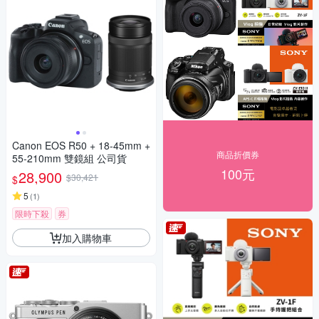
Canon EOS R50 + 18-45mm +
商品折價券
55-210mm 雙鏡組 公司貨
100元
28,900
$30,421
$
5
(
1
)
限時下殺
券
加入購物車