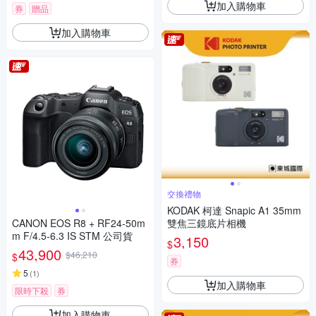
加入購物車
券
贈品
加入購物車
交換禮物
KODAK 柯達 Snapic A1 35mm
CANON EOS R8 + RF24-50m
雙焦三鏡底片相機
m F/4.5-6.3 IS STM 公司貨
3,150
$
43,900
$46,210
$
券
5
(
1
)
加入購物車
限時下殺
券
加入購物車