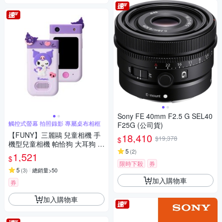
Sony FE 40mm F2.5 G SEL40
觸控式螢幕 拍照錄影 專屬桌布相框
F25G (公司貨)
【FUNY】三麗鷗 兒童相機 手
18,410
$19,378
$
機型兒童相機 帕恰狗 大耳狗 酷
5
(
2
)
洛米
1,521
$
限時下殺
券
5
(
3
)
總銷量>50
加入購物車
券
加入購物車