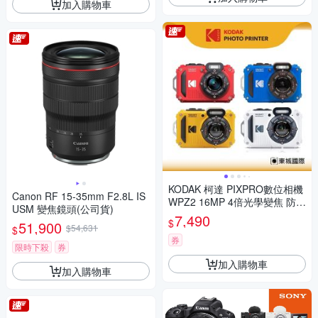
加入購物車
KODAK 柯達 PIXPRO數位相機
Canon RF 15-35mm F2.8L IS
WPZ2 16MP 4倍光學變焦 防水
USM 變焦鏡頭(公司貨)
數位相機 公司貨
7,490
$
51,900
$54,631
$
券
限時下殺
券
加入購物車
加入購物車