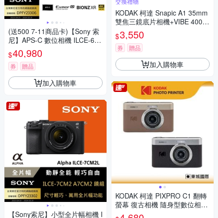
交換禮物
KODAK 柯達 Snapic A1 35mm
雙焦三鏡底片相機+VIBE 400底
片組
(送500 7-11商品卡)【Sony 索
3,550
$
尼】APS-C 數位相機 ILCE-670
券
贈品
0 單機身 (公司貨 保固18+6個
40,980
$
月)
加入購物車
券
贈品
加入購物車
KODAK 柯達 PIXPRO C1 翻轉
螢幕 復古相機 隨身型數位相機
+ 64G記憶卡組
【Sony索尼】小型全片幅相機 I
4,680