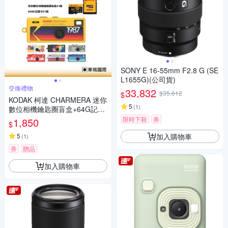
SONY E 16-55mm F2.8 G (SE
L1655G)(公司貨)
交換禮物
33,832
$35,612
$
KODAK 柯達 CHARMERA 迷你
5
(
1
)
數位相機鑰匙圈盲盒+64G記憶
卡組
限時下殺
券
1,850
$
加入購物車
5
(
1
)
券
贈品
加入購物車