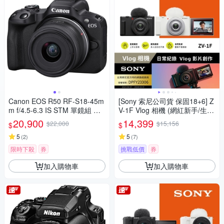
Canon EOS R50 RF-S18-45m
[Sony 索尼公司貨 保固18+6] Z
m f/4.5-6.3 IS STM 單鏡組 公
V-1F Vlog 相機 (網紅新手/生活
司貨
隨拍)
20,900
14,399
$22,000
$15,156
$
$
5
5
(
2
)
(
7
)
限時下殺
券
挑戰低價
券
加入購物車
加入購物車