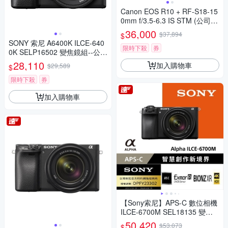
Canon EOS R10 + RF-S18-15
0mm f/3.5-6.3 IS STM (公司
貨)
36,000
$37,894
$
SONY 索尼 A6400K ILCE-640
限時下殺
券
0K SELP16502 變焦鏡組--公司
貨
28,110
加入購物車
$29,589
$
限時下殺
券
加入購物車
【Sony索尼】APS-C 數位相機
ILCE-6700M SEL18135 變焦
鏡組 (公司貨 保固18+6個月)
50,420
$53,073
$