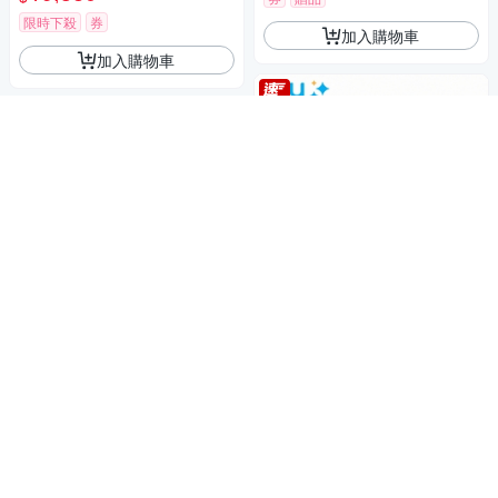
限時下殺
券
加入購物車
加入購物車
隨拍即印與孩子的拍貼生活
myFirst Insta Wi 多功能兒童拍
(送7-11 500商品卡)【Sony 索
立得
尼】ZV-1 II Vlog 數位相機 (公
司貨 保固18+6 個月)
2,599
24,980
$
$
挑戰低價
券
券
贈品
加入購物車
加入購物車