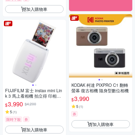
加入購物車
KODAK 柯達 PIXPRO C1 翻轉
FUJIFILM 富士 instax mini Lin
螢幕 復古相機 隨身型數位相機
k 3 馬上看相機 拍立得 印相機
3,990
$
公司貨
3,990
$4,200
$
5
(
1
)
5
(
1
)
券
限時下殺
券
加入購物車
加入購物車