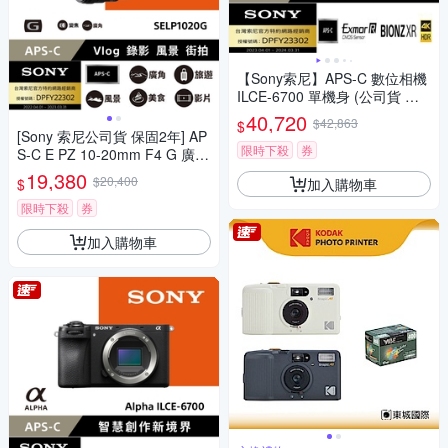
【Sony索尼】APS-C 數位相機
ILCE-6700 單機身 (公司貨 保
固18+6個月)
40,720
$42,863
$
[Sony 索尼公司貨 保固2年] AP
限時下殺
券
S-C E PZ 10-20mm F4 G 廣角
電動變焦鏡 SELP1020G
19,380
$20,400
加入購物車
$
限時下殺
券
加入購物車