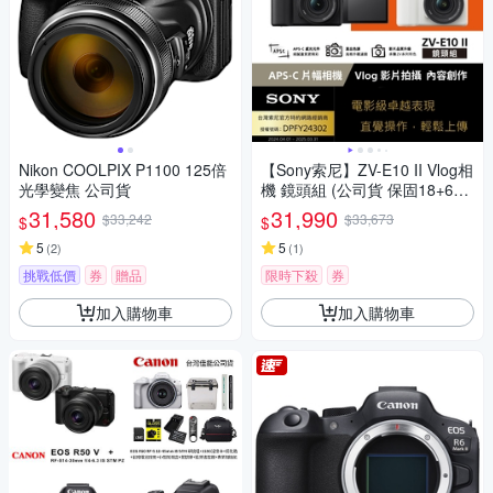
Nikon COOLPIX P1100 125倍
【Sony索尼】ZV-E10 II Vlog相
光學變焦 公司貨
機 鏡頭組 (公司貨 保固18+6個
月)
31,580
31,990
$33,242
$33,673
$
$
5
5
(
2
)
(
1
)
挑戰低價
券
贈品
限時下殺
券
加入購物車
加入購物車