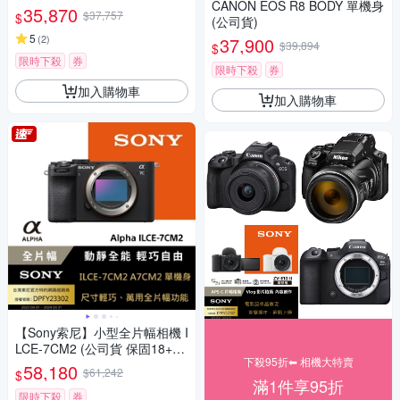
CANON EOS R8 BODY 單機身
+6個月)
35,870
$37,757
$
(公司貨)
5
(
2
)
37,900
$39,894
$
限時下殺
券
限時下殺
券
加入購物車
加入購物車
【Sony索尼】小型全片幅相機 I
LCE-7CM2 (公司貨 保固18+6
下殺95折⬅︎ 相機大特賣
個月)
58,180
$61,242
$
滿1件享95折
限時下殺
券