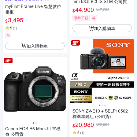
mm f/3.5-6.3 IS STM 公司貨
myFirst Frame Live 智慧數位
44,900
$47,263
$
相框
限時下殺
券
3,495
$
加入購物車
5
(
1
)
券
加入購物車
SONY ZV-E10 + SELP16502
標準單鏡組 (公司貨)
20,980
$22,084
$
Canon EOS R6 Mark III 單機
5
(
1
)
身 公司貨