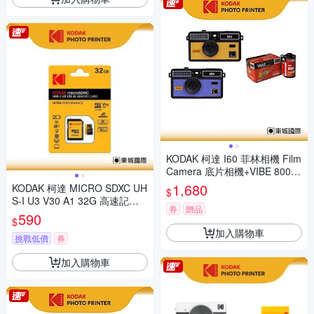
KODAK 柯達 I60 菲林相機 Film
Camera 底片相機+VIBE 800底
片組
1,680
KODAK 柯達 MICRO SDXC UH
$
S-I U3 V30 A1 32G 高速記憶
券
贈品
卡(附轉卡)
590
$
加入購物車
挑戰低價
券
加入購物車