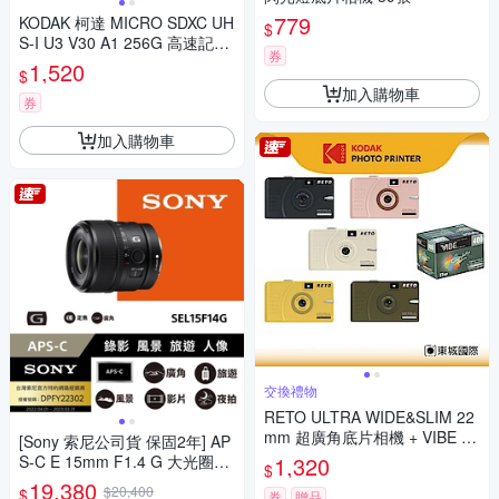
779
KODAK 柯達 MICRO SDXC UH
$
S-I U3 V30 A1 256G 高速記憶
券
卡(附轉卡)
1,520
$
加入購物車
券
加入購物車
交換禮物
RETO ULTRA WIDE&SLIM 22
mm 超廣角底片相機 + VIBE 40
[Sony 索尼公司貨 保固2年] AP
0底片組
S-C E 15mm F1.4 G 大光圈廣
1,320
$
角定焦鏡 SEL15F14G
19,380
$20,400
$
券
贈品