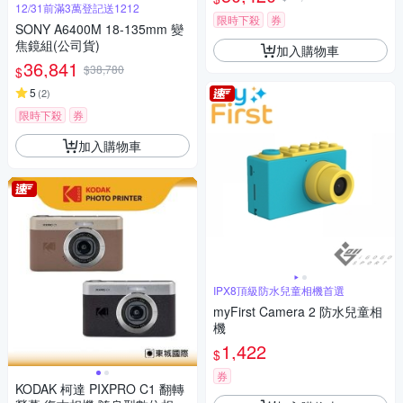
12/31前滿3萬登記送1212
限時下殺
券
SONY A6400M 18-135mm 變
焦鏡組(公司貨)
加入購物車
36,841
$38,780
$
5
(
2
)
限時下殺
券
加入購物車
IPX8頂級防水兒童相機首選
myFirst Camera 2 防水兒童相
機
1,422
$
券
KODAK 柯達 PIXPRO C1 翻轉