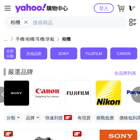
Yahoo購物中心
登入
相機
手機/相機/耳機/穿戴
相機
全部
其他品牌
SONY
FUJIFILM
CANON
分類
嚴選品牌
全品牌列表
分類
品牌
快速到貨
有現貨
挑戰低價
價格低到