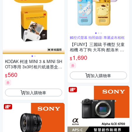
觸控式螢幕 拍照錄影 專屬桌布相框
【FUNY】三麗鷗 手機型 兒童
相機 布丁狗 大耳狗 酷洛米 帕
恰狗
1,690
$
KODAK 柯達 MINI 3 & MINI SH
券
OT3專用 3x3吋相片紙連墨盒(3
0張) 公司貨
560
加入購物車
$
券
加入購物車