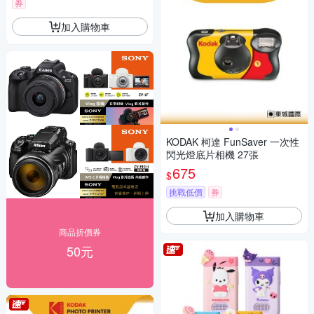
券
加入購物車
KODAK 柯達 FunSaver 一次性
閃光燈底片相機 27張
675
$
挑戰低價
券
加入購物車
商品折價券
50元