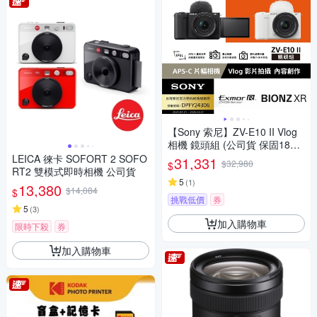
【Sony 索尼】ZV-E10 II Vlog
相機 鏡頭組 (公司貨 保固18+6
個月)
LEICA 徠卡 SOFORT 2 SOFO
31,331
$32,980
$
RT2 雙模式即時相機 公司貨
5
(
1
)
13,380
$14,084
$
挑戰低價
券
5
(
3
)
加入購物車
限時下殺
券
加入購物車