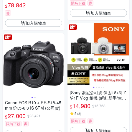
限時下殺
券
78,842
$
加入購物車
券
加入購物車
[Sony 索尼公司貨 保固18+6] Z
V-1F Vlog 相機 (網紅新手/生活
Canon EOS R10 + RF-S18-45
隨拍)
14,980
$15,768
$
mm f/4.5-6.3 IS STM (公司貨)
5
(
3
)
27,000
$28,421
$
限時下殺
券
限時下殺
券
加入購物車