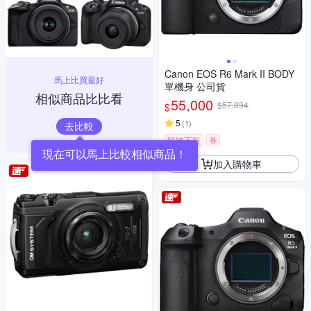
Canon EOS R6 Mark II BODY
馬上比買最好
單機身 公司貨
相似商品比比看
55,000
$57,894
$
5
(
1
)
去比較
限時下殺
券
加入購物車