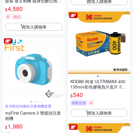
螢幕 復古相機 隨身型數位相機
加入購物車
+ 32G記憶卡組
4,580
$
券
贈品
加入購物車
KODAK 柯達 ULTRAMAX 400
135mm彩色膠捲負片底片 /ISO
400 36張
540
$
挑戰低價
券
多功能自拍微距兒童相機首選
加入購物車
myFirst Camera 3 雙鏡頭兒童
相機
1,980
$