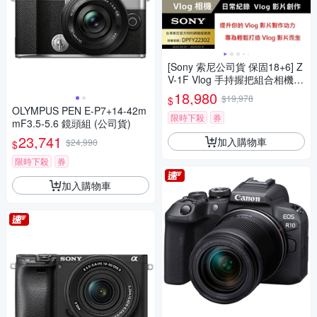
[Sony 索尼公司貨 保固18+6] Z
V-1F Vlog 手持握把組合相機
(網紅新手/生活隨拍)
18,980
$19,978
$
OLYMPUS PEN E-P7+14-42m
限時下殺
券
mF3.5-5.6 鏡頭組 (公司貨)
23,741
加入購物車
$24,990
$
限時下殺
券
加入購物車