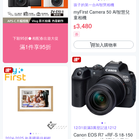
孩子的第一台AI智慧相機
myFirst Camera 50 AI智慧兒
童相機
3,480
$
券
下殺95折⬟ 相配春出遊大促
加入購物車
滿1件享95折
12/31前滿3萬登記送1212
Canon EOS R7 +RF-S 18-150
2024-2025 年美國最佳相框