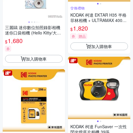
交換禮物
KODAK 柯達 EKTAR H35 半格
菲林相機 + ULTRAMAX 400底
片組
1,820
三麗鷗 迷你數位拍照錄影相機
$
迷你口袋相機 (Hello Kitty/大耳
券
贈品
狗/酷洛米)
1,680
$
加入購物車
券
加入購物車
KODAK 柯達 FunSaver 一次性
閃光燈底片相機 39張