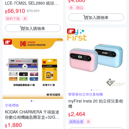
$
LCE-7CM2L SEL2860 鏡頭組
券
贈品
(公司貨 保固18+6個月)
66,910
$70,431
$
加入購物車
限時下殺
券
加入購物車
雙螢幕拍立得兒童相機
myFirst Insta 20 拍立得兒童相
交換禮物
機
KODAK CHARMERA 千禧版迷
2,464
$
你數位相機鑰匙圈盲盒+32G記
挑戰低價
券
憶卡組
1,880
$