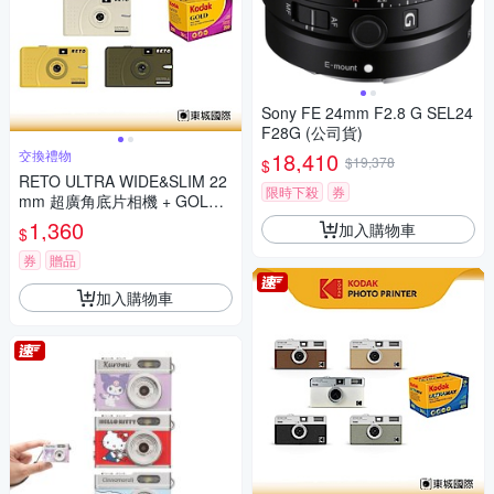
Sony FE 24mm F2.8 G SEL24
F28G (公司貨)
交換禮物
18,410
$19,378
$
RETO ULTRA WIDE&SLIM 22
限時下殺
券
mm 超廣角底片相機 + GOLD 2
00底片組
1,360
加入購物車
$
券
贈品
加入購物車