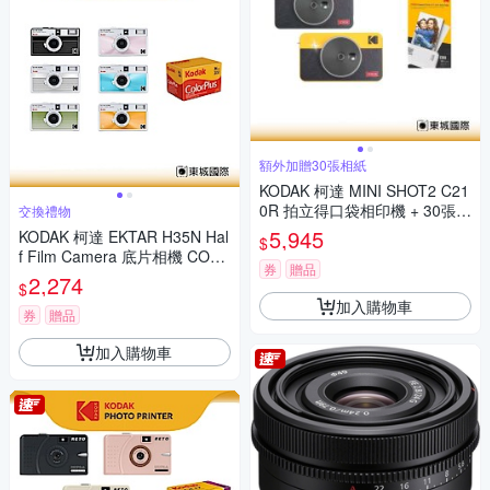
額外加贈30張相紙
KODAK 柯達 MINI SHOT2 C21
0R 拍立得口袋相印機 + 30張相
交換禮物
紙組 公司貨
5,945
KODAK 柯達 EKTAR H35N Hal
$
f Film Camera 底片相機 COLO
券
贈品
RPLUS 200底片組
2,274
$
加入購物車
券
贈品
加入購物車