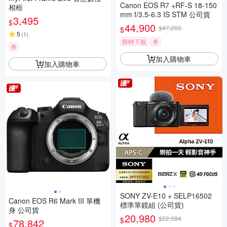
Canon EOS R7 +RF-S 18-150
相框
mm f/3.5-6.3 IS STM 公司貨
3,495
$
44,900
$47,263
$
5
(
1
)
限時下殺
券
券
加入購物車
加入購物車
SONY ZV-E10 + SELP16502
Canon EOS R6 Mark III 單機
標準單鏡組 (公司貨)
身 公司貨
20,980
$22,084
$
78,842
$