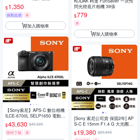
KODAK 柯達 FunSaver 一次性
1,350
閃光燈底片相機 39張
$
779
挑戰低價
券
$
券
加入購物車
加入購物車
【Sony索尼】APS-C 數位相機
ILCE-6700L SELP1650 電動變
[Sony 索尼公司貨 保固2年] AP
焦鏡組(公司貨 保固18+6個月)
43,630
S-C E 15mm F1.4 G 大光圈廣
$45,926
$
角定焦鏡 SEL15F14G
19,380
$20,400
限時下殺
券
$