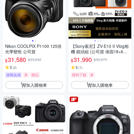
Nikon COOLPIX P1100 125倍
【Sony索尼】ZV-E10 II Vlog相
光學變焦 公司貨
機 鏡頭組 (公司貨 保固18+6個
月)
31,580
31,990
$33,242
$33,673
$
$
5
5
(
2
)
(
1
)
挑戰低價
券
贈品
限時下殺
券
加入購物車
加入購物車