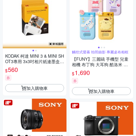
觸控式螢幕 拍照錄影 專屬桌布相框
KODAK 柯達 MINI 3 & MINI SH
【FUNY】三麗鷗 手機型 兒童
OT3專用 3x3吋相片紙連墨盒(3
相機 布丁狗 大耳狗 酷洛米 帕
0張) 公司貨
560
恰狗
$
1,690
$
券
券
加入購物車
加入購物車