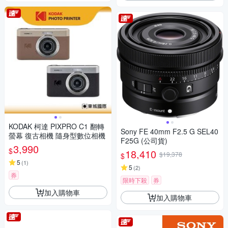
KODAK 柯達 PIXPRO C1 翻轉
Sony FE 40mm F2.5 G SEL40
螢幕 復古相機 隨身型數位相機
F25G (公司貨)
3,990
$
18,410
$19,378
$
5
(
1
)
5
(
2
)
券
限時下殺
券
加入購物車
加入購物車