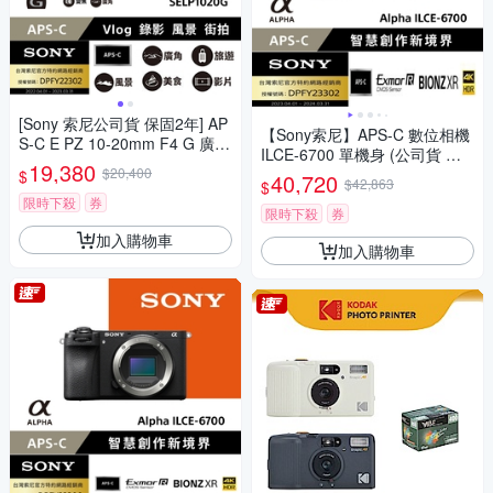
[Sony 索尼公司貨 保固2年] AP
【Sony索尼】APS-C 數位相機
S-C E PZ 10-20mm F4 G 廣角
ILCE-6700 單機身 (公司貨 保
電動變焦鏡 SELP1020G
19,380
$20,400
固18+6個月)
$
40,720
$42,863
$
限時下殺
券
限時下殺
券
加入購物車
加入購物車