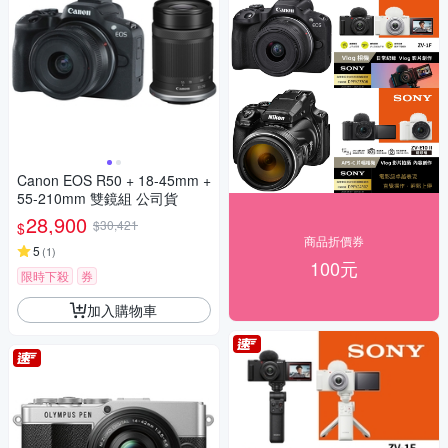
Canon EOS R50 + 18-45mm +
55-210mm 雙鏡組 公司貨
28,900
$30,421
$
商品折價券
5
(
1
)
100元
限時下殺
券
加入購物車