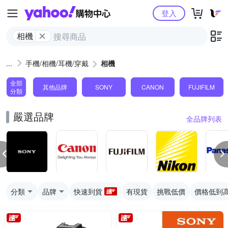
Yahoo購物中心
登入
相機
手機/相機/耳機/穿戴
相機
全部
其他品牌
SONY
CANON
FUJIFILM
分類
嚴選品牌
全品牌列表
分類
品牌
快速到貨
有現貨
挑戰低價
價格低到