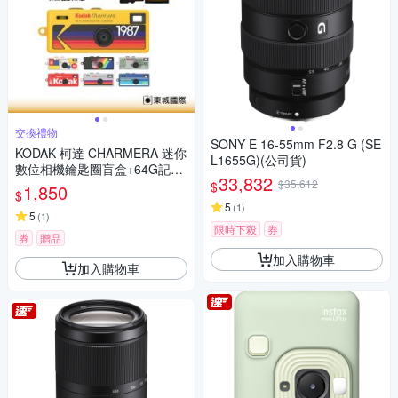
交換禮物
SONY E 16-55mm F2.8 G (SE
KODAK 柯達 CHARMERA 迷你
L1655G)(公司貨)
數位相機鑰匙圈盲盒+64G記憶
33,832
卡組
$35,612
$
1,850
$
5
(
1
)
5
(
1
)
限時下殺
券
券
贈品
加入購物車
加入購物車