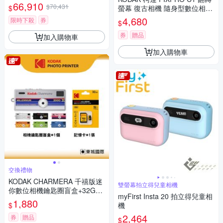
(公司貨 保固18+6個月)
66,910
$70,431
$
螢幕 復古相機 隨身型數位相機
+ 64G記憶卡組
4,680
限時下殺
券
$
券
贈品
加入購物車
加入購物車
交換禮物
KODAK CHARMERA 千禧版迷
雙螢幕拍立得兒童相機
你數位相機鑰匙圈盲盒+32G記
myFirst Insta 20 拍立得兒童相
憶卡組
1,880
$
機
2,464
券
贈品
$