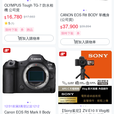
OLYMPUS Tough TG-7 防水相
機 公司貨
CANON EOS R8 BODY 單機身
16,780
$17,663
$
(公司貨)
5
(
1
)
37,900
$39,894
$
限時下殺
券
贈品
限時下殺
券
加入購物車
加入購物車
12/31前滿3萬登記送1212
【Sony索尼】ZV-E10 II Vlog相
Canon EOS R5 Mark II Body