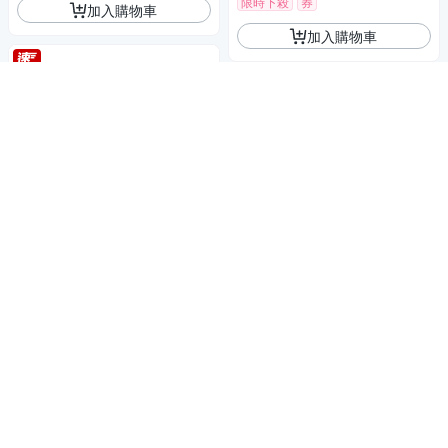
限時下殺
券
加入購物車
加入購物車
SONY DSC-RX100VII (M7 / M
VII) 數位相機 (公司貨)
交換禮物 / BT21聯名款
35,480
$37,347
KODAK 柯達 EKTAR H35N 半
$
格菲林相機-BT21聯名款 VIBE
限時下殺
券
400 底片組
2,579
$
加入購物車
券
贈品
加入購物車