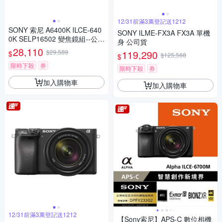
12/31前滿3萬登記送1212
SONY 索尼 A6400K ILCE-640
SONY ILME-FX3A FX3A 單機
0K SELP16502 變焦鏡組--公司
身 公司貨
貨
28,110
$29,589
119,290
$
$125,568
$
限時下殺
券
限時下殺
券
加入購物車
加入購物車
12/31前滿3萬登記送1212
【Sony索尼】APS-C 數位相機