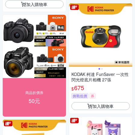
加入購物車
KODAK 柯達 FunSaver 一次性
閃光燈底片相機 27張
675
$
商品折價券
挑戰低價
券
50元
加入購物車