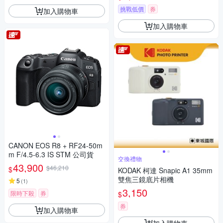
挑戰低價
券
加入購物車
加入購物車
CANON EOS R8 + RF24-50m
m F/4.5-6.3 IS STM 公司貨
交換禮物
43,900
$46,210
$
KODAK 柯達 Snapic A1 35mm
雙焦三鏡底片相機
5
(
1
)
3,150
限時下殺
券
$
券
加入購物車
加入購物車