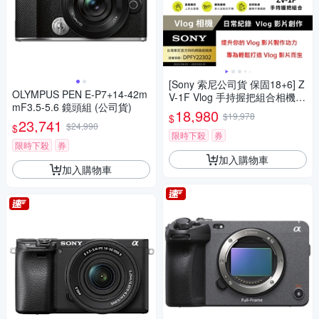
[Sony 索尼公司貨 保固18+6] Z
OLYMPUS PEN E-P7+14-42m
V-1F Vlog 手持握把組合相機
mF3.5-5.6 鏡頭組 (公司貨)
(網紅新手/生活隨拍)
18,980
$19,978
$
23,741
$24,990
$
限時下殺
券
限時下殺
券
加入購物車
加入購物車