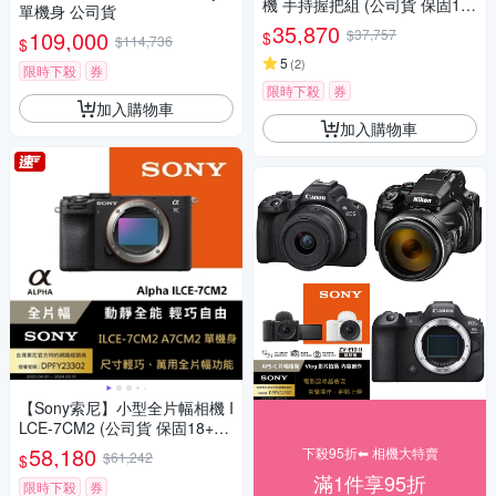
機 手持握把組 (公司貨 保固18
單機身 公司貨
+6個月)
35,870
109,000
$37,757
$
$114,736
$
5
(
2
)
限時下殺
券
限時下殺
券
加入購物車
加入購物車
【Sony索尼】小型全片幅相機 I
LCE-7CM2 (公司貨 保固18+6
個月)
58,180
下殺95折⬅︎ 相機大特賣
$61,242
$
滿1件享95折
限時下殺
券