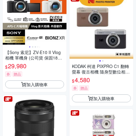
【Sony 索尼】ZV-E10 II Vlog
相機 單機身 (公司貨 保固18+6
個月)
29,980
KODAK 柯達 PIXPRO C1 翻轉
$
螢幕 復古相機 隨身型數位相機
券
贈品
+ 32G記憶卡組
4,580
$
加入購物車
券
贈品
加入購物車