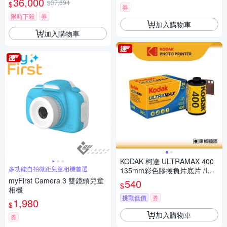
36,000
$37,894
$
券
限時下殺
券
加入購物車
加入購物車
KODAK 柯達 ULTRAMAX 400
多功能自拍微距兒童相機首選
135mm彩色膠捲負片底片 /ISO
400 36張
myFirst Camera 3 雙鏡頭兒童
540
$
相機
挑戰低價
券
1,980
$
加入購物車
券