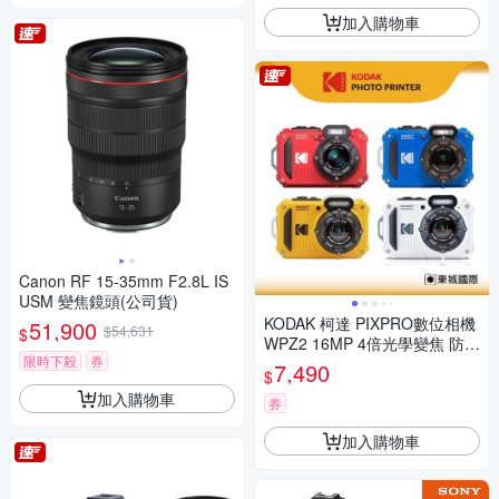
加入購物車
Canon RF 15-35mm F2.8L IS
USM 變焦鏡頭(公司貨)
KODAK 柯達 PIXPRO數位相機
51,900
$54,631
$
WPZ2 16MP 4倍光學變焦 防水
限時下殺
券
數位相機 公司貨
7,490
$
加入購物車
券
加入購物車