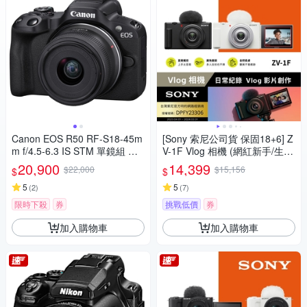
Canon EOS R50 RF-S18-45m
[Sony 索尼公司貨 保固18+6] Z
m f/4.5-6.3 IS STM 單鏡組 公
V-1F Vlog 相機 (網紅新手/生活
司貨
隨拍)
20,900
14,399
$22,000
$15,156
$
$
5
5
(
2
)
(
7
)
限時下殺
券
挑戰低價
券
加入購物車
加入購物車