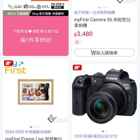
孩子的第一台AI智慧相機
myFirst Camera 50 AI智慧兒
童相機
下殺95折⬟ 相配春出遊大促
3,480
$
滿1件享95折
券
加入購物車
2024-2025 年美國最佳相框
12/31前滿3萬登記送1212
myFirst Frame Live 智慧數位