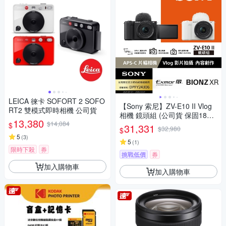
LEICA 徠卡 SOFORT 2 SOFO
【Sony 索尼】ZV-E10 II Vlog
RT2 雙模式即時相機 公司貨
相機 鏡頭組 (公司貨 保固18+6
13,380
$14,084
個月)
$
31,331
$32,980
$
5
(
3
)
5
(
1
)
限時下殺
券
挑戰低價
券
加入購物車
加入購物車