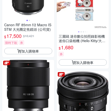
Canon RF 85mm f/2 Macro IS
STM 大光圈定焦鏡頭 (公司貨)
17,500
$18,421
三麗鷗 迷你數位拍照錄影相機
$
迷你口袋相機 (Hello Kitty/大耳
限時下殺
券
狗/酷洛米)
1,680
$
加入購物車
券
加入購物車