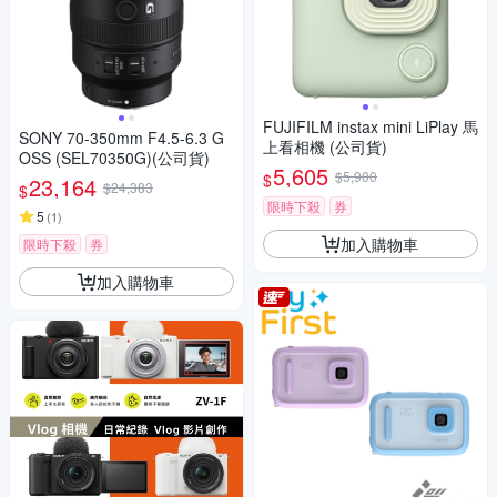
FUJIFILM instax mini LiPlay 馬
SONY 70-350mm F4.5-6.3 G
上看相機 (公司貨)
OSS (SEL70350G)(公司貨)
5,605
$5,900
$
23,164
$24,383
$
限時下殺
券
5
(
1
)
加入購物車
限時下殺
券
加入購物車