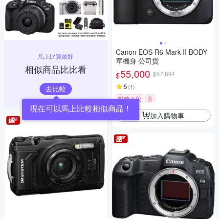
Canon EOS R6 Mark II BODY
馬上比買最好
單機身 公司貨
相似商品比比看
55,000
$57,894
$
5
(
1
)
去比較
限時下殺
券
現在可以馬上比較相似商品！
加入購物車