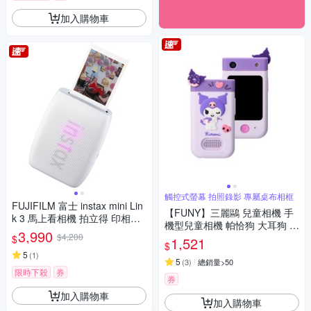
加入購物車
觸控式螢幕 拍照錄影 專屬桌布相框
FUJIFILM 富士 instax mini Lin
【FUNY】三麗鷗 兒童相機 手
k 3 馬上看相機 拍立得 印相機
機型兒童相機 帕恰狗 大耳狗 酷
公司貨
3,990
$4,200
洛米
$
1,521
$
5
(
1
)
5
(
3
)
總銷量>50
限時下殺
券
券
加入購物車
加入購物車