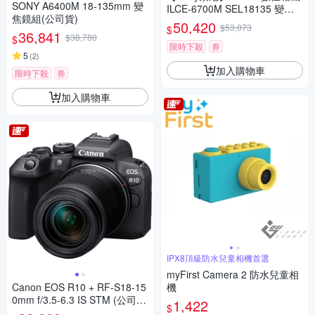
SONY A6400M 18-135mm 變
ILCE-6700M SEL18135 變焦
焦鏡組(公司貨)
鏡組 (公司貨 保固18+6個月)
50,420
$53,073
$
36,841
$38,780
$
限時下殺
券
5
(
2
)
加入購物車
限時下殺
券
加入購物車
IPX8頂級防水兒童相機首選
myFirst Camera 2 防水兒童相
Canon EOS R10 + RF-S18-15
機
0mm f/3.5-6.3 IS STM (公司
1,422
$
貨)