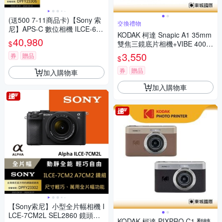
(送500 7-11商品卡)【Sony 索
交換禮物
尼】APS-C 數位相機 ILCE-670
KODAK 柯達 Snapic A1 35mm
0 單機身 (公司貨 保固18+6個
40,980
$
雙焦三鏡底片相機+VIBE 400底
月)
片組
3,550
券
贈品
$
券
贈品
加入購物車
加入購物車
【Sony索尼】小型全片幅相機 I
LCE-7CM2L SEL2860 鏡頭組
KODAK 柯達 PIXPRO C1 翻轉