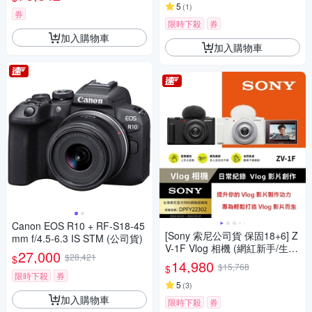
5
(
1
)
券
限時下殺
券
加入購物車
加入購物車
Canon EOS R10 + RF-S18-45
[Sony 索尼公司貨 保固18+6] Z
mm f/4.5-6.3 IS STM (公司貨)
V-1F Vlog 相機 (網紅新手/生活
27,000
$28,421
$
隨拍)
14,980
$15,768
$
限時下殺
券
5
(
3
)
加入購物車
限時下殺
券