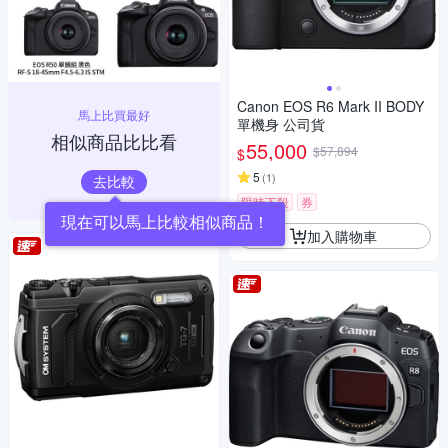
Canon EOS R6 Mark II BODY
馬上比買最好
單機身 公司貨
相似商品比比看
55,000
$57,894
$
5
(
1
)
去比較
限時下殺
券
現在可以馬上比較相似商品！
加入購物車