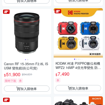
加入購物車
KODAK 柯達 PIXPRO數位相機
Canon RF 15-35mm F2.8L IS
WPZ2 16MP 4倍光學變焦 防水
USM 變焦鏡頭(公司貨)
數位相機 公司貨
7,490
51,900
$
$54,631
$
券
限時下殺
券
加入購物車
加入購物車