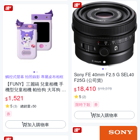
Sony FE 40mm F2.5 G SEL40
觸控式螢幕 拍照錄影 專屬桌布相框
F25G (公司貨)
【FUNY】三麗鷗 兒童相機 手
18,410
$19,378
$
機型兒童相機 帕恰狗 大耳狗 酷
洛米
1,521
5
(
2
)
$
限時下殺
券
5
(
3
)
總銷量>50
券
加入購物車
加入購物車