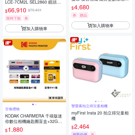
LCE-7CM2L SEL2860 鏡頭組
+ 64G記憶卡組
4,680
(公司貨 保固18+6個月)
$
66,910
$70,431
$
券
贈品
限時下殺
券
加入購物車
加入購物車
雙螢幕拍立得兒童相機
交換禮物
myFirst Insta 20 拍立得兒童相
KODAK CHARMERA 千禧版迷
機
你數位相機鑰匙圈盲盒+32G記
2,464
憶卡組
$
1,880
$
挑戰低價
券