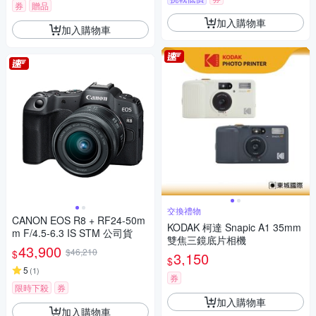
券
贈品
加入購物車
加入購物車
交換禮物
CANON EOS R8 + RF24-50m
KODAK 柯達 Snapic A1 35mm
m F/4.5-6.3 IS STM 公司貨
雙焦三鏡底片相機
43,900
$46,210
$
3,150
$
5
(
1
)
券
限時下殺
券
加入購物車
加入購物車