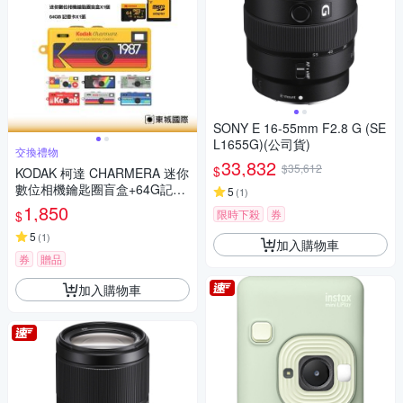
SONY E 16-55mm F2.8 G (SE
L1655G)(公司貨)
交換禮物
33,832
$35,612
$
KODAK 柯達 CHARMERA 迷你
數位相機鑰匙圈盲盒+64G記憶
5
(
1
)
卡組
1,850
限時下殺
券
$
5
(
1
)
加入購物車
券
贈品
加入購物車