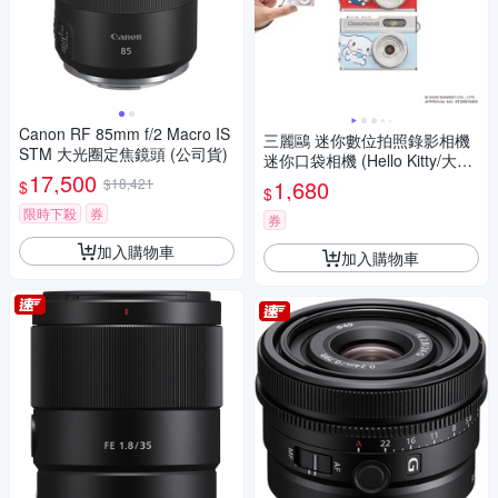
Canon RF 85mm f/2 Macro IS
三麗鷗 迷你數位拍照錄影相機
STM 大光圈定焦鏡頭 (公司貨)
迷你口袋相機 (Hello Kitty/大耳
17,500
狗/酷洛米)
$18,421
1,680
$
$
限時下殺
券
券
加入購物車
加入購物車