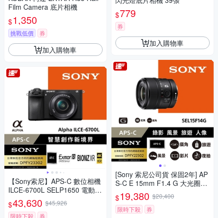
閃光燈底片相機 39張
Film Camera 底片相機
779
$
1,350
$
券
挑戰低價
券
加入購物車
加入購物車
[Sony 索尼公司貨 保固2年] AP
【Sony索尼】APS-C 數位相機
S-C E 15mm F1.4 G 大光圈廣
ILCE-6700L SELP1650 電動變
角定焦鏡 SEL15F14G
19,380
$20,400
$
焦鏡組(公司貨 保固18+6個月)
43,630
$45,926
$
限時下殺
券
限時下殺
券