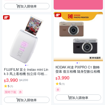
加入購物車
KODAK 柯達 PIXPRO C1 翻轉
FUJIFILM 富士 instax mini Lin
螢幕 復古相機 隨身型數位相機
k 3 馬上看相機 拍立得 印相機
3,990
公司貨
$
3,990
$4,200
$
5
(
1
)
5
(
1
)
券
限時下殺
券
加入購物車
加入購物車