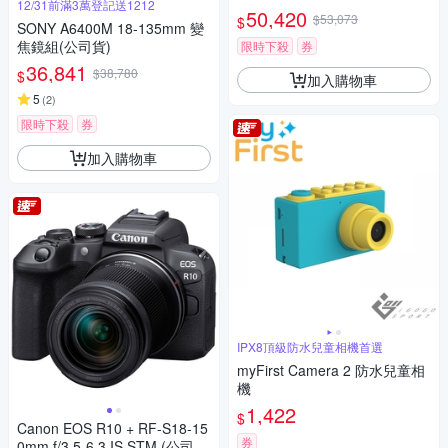
12/31前滿3萬登記送1212
鏡組 (公司貨 保固18+6個月)
50,420
$53,073
$
SONY A6400M 18-135mm 變
焦鏡組(公司貨)
限時下殺
券
36,841
$38,780
$
加入購物車
5
(
2
)
限時下殺
券
加入購物車
IPX8頂級防水兒童相機首選
myFirst Camera 2 防水兒童相
機
1,422
$
Canon EOS R10 + RF-S18-15
券
0mm f/3.5-6.3 IS STM (公司