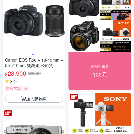
Canon EOS R50 + 18-45mm +
55-210mm 雙鏡組 公司貨
商品折價券
28,900
100元
$30,421
$
5
(
1
)
限時下殺
券
加入購物車