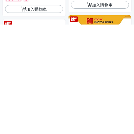
加入購物車
加入購物車
交換禮物 / BT21聯名款
SONY DSC-RX100VII (M7 / M
KODAK 柯達 EKTAR H35N 半
VII) 數位相機 (公司貨)
格菲林相機-BT21聯名款 VIBE
35,480
400 底片組
$37,347
2,579
$
$
限時下殺
券
券
贈品
加入購物車
加入購物車