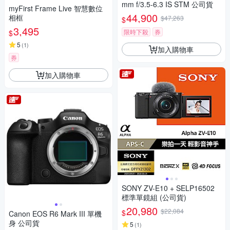
mm f/3.5-6.3 IS STM 公司貨
myFirst Frame Live 智慧數位
44,900
相框
$47,263
$
3,495
限時下殺
券
$
5
(
1
)
加入購物車
券
加入購物車
SONY ZV-E10 + SELP16502
標準單鏡組 (公司貨)
20,980
$22,084
$
Canon EOS R6 Mark III 單機
身 公司貨
5
(
1
)