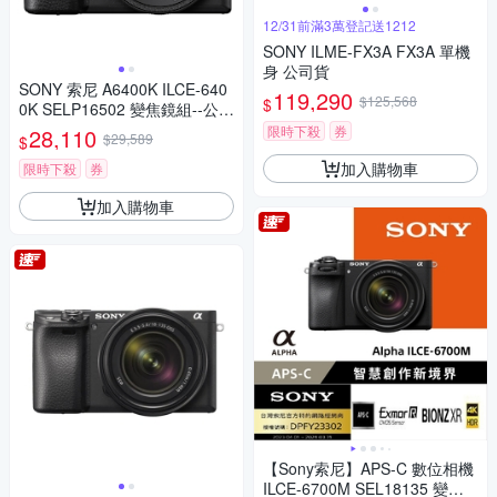
12/31前滿3萬登記送1212
SONY ILME-FX3A FX3A 單機
身 公司貨
SONY 索尼 A6400K ILCE-640
119,290
$125,568
$
0K SELP16502 變焦鏡組--公司
貨
限時下殺
券
28,110
$29,589
$
加入購物車
限時下殺
券
加入購物車
【Sony索尼】APS-C 數位相機
ILCE-6700M SEL18135 變焦