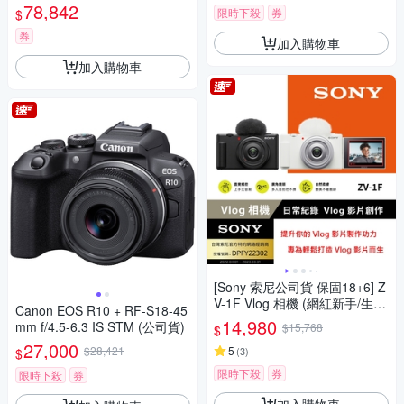
78,842
限時下殺
券
$
券
加入購物車
加入購物車
[Sony 索尼公司貨 保固18+6] Z
V-1F Vlog 相機 (網紅新手/生活
Canon EOS R10 + RF-S18-45
隨拍)
14,980
mm f/4.5-6.3 IS STM (公司貨)
$15,768
$
27,000
$28,421
5
(
3
)
$
限時下殺
券
限時下殺
券
加入購物車