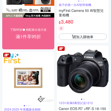
孩子的第一台AI智慧相機
myFirst Camera 50 AI智慧兒
童相機
3,480
$
券
下殺95折⬟ 相配春出遊大促
滿1件享95折
加入購物車
12/31前滿3萬登記送1212
Canon EOS R7 +RF-S 18-150
2024-2025 年美國最佳相框