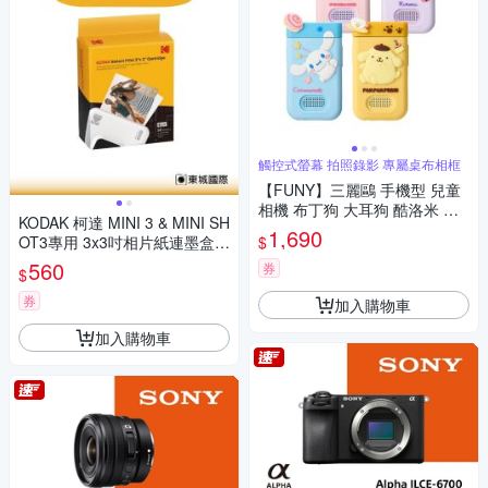
觸控式螢幕 拍照錄影 專屬桌布相框
【FUNY】三麗鷗 手機型 兒童
相機 布丁狗 大耳狗 酷洛米 帕
KODAK 柯達 MINI 3 & MINI SH
恰狗
1,690
$
OT3專用 3x3吋相片紙連墨盒(3
0張) 公司貨
560
券
$
券
加入購物車
加入購物車