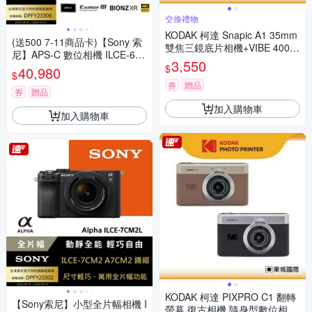
交換禮物
KODAK 柯達 Snapic A1 35mm
(送500 7-11商品卡)【Sony 索
雙焦三鏡底片相機+VIBE 400底
尼】APS-C 數位相機 ILCE-670
片組
3,550
0 單機身 (公司貨 保固18+6個
$
40,980
$
月)
券
贈品
券
贈品
加入購物車
加入購物車
KODAK 柯達 PIXPRO C1 翻轉
【Sony索尼】小型全片幅相機 I
螢幕 復古相機 隨身型數位相機