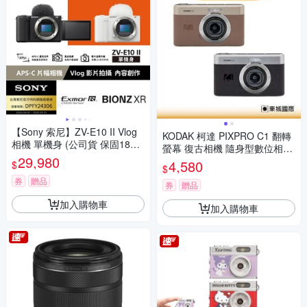
【Sony 索尼】ZV-E10 II Vlog
KODAK 柯達 PIXPRO C1 翻轉
相機 單機身 (公司貨 保固18+6
螢幕 復古相機 隨身型數位相機
個月)
29,980
+ 32G記憶卡組
4,580
$
$
券
贈品
券
贈品
加入購物車
加入購物車