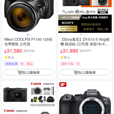
Nikon COOLPIX P1100 125倍
【Sony索尼】ZV-E10 II Vlog相
光學變焦 公司貨
機 鏡頭組 (公司貨 保固18+6個
月)
31,580
31,990
$33,242
$33,673
$
$
5
5
(
2
)
(
1
)
挑戰低價
券
贈品
限時下殺
券
加入購物車
加入購物車