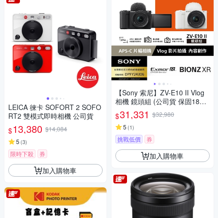
【Sony 索尼】ZV-E10 II Vlog
相機 鏡頭組 (公司貨 保固18+6
LEICA 徠卡 SOFORT 2 SOFO
個月)
31,331
$32,980
$
RT2 雙模式即時相機 公司貨
13,380
5
(
1
)
$14,084
$
挑戰低價
券
5
(
3
)
限時下殺
券
加入購物車
加入購物車