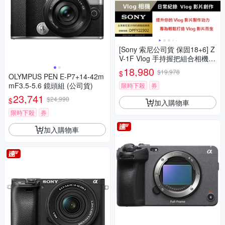
[Sony 索尼公司貨 保固18+6] Z
V-1F Vlog 手持握把組合相機
(網紅新手/生活隨拍)
18,980
$19,978
$
OLYMPUS PEN E-P7+14-42m
mF3.5-5.6 鏡頭組 (公司貨)
限時下殺
券
23,741
$24,990
$
加入購物車
限時下殺
券
加入購物車