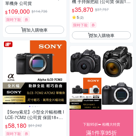
機 手持握把組 (公司貨 保固18
單機身 公司貨
+6個月)
35,870
109,000
$37,757
$
$114,736
$
5
(
2
)
限時下殺
券
限時下殺
券
加入購物車
加入購物車
【Sony索尼】小型全片幅相機 I
LCE-7CM2 (公司貨 保固18+6
個月)
58,180
下殺95折⬅︎ 相機大特賣
$61,242
$
滿1件享95折
限時下殺
券