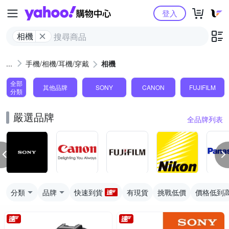
Yahoo購物中心
登入
相機
手機/相機/耳機/穿戴
相機
全部
其他品牌
SONY
CANON
FUJIFILM
分類
嚴選品牌
全品牌列表
分類
品牌
快速到貨
有現貨
挑戰低價
價格低到