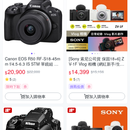
Canon EOS R50 RF-S18-45m
[Sony 索尼公司貨 保固18+6] Z
m f/4.5-6.3 IS STM 單鏡組 公
V-1F Vlog 相機 (網紅新手/生活
司貨
隨拍)
20,900
14,399
$22,000
$15,156
$
$
5
5
(
2
)
(
7
)
限時下殺
券
挑戰低價
券
加入購物車
加入購物車