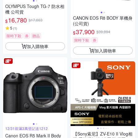
OLYMPUS Tough TG-7 防水相
機 公司貨
CANON EOS R8 BODY 單機身
16,780
$17,663
$
(公司貨)
5
(
1
)
37,900
$39,894
$
限時下殺
券
贈品
限時下殺
券
加入購物車
加入購物車
12/31前滿3萬登記送1212
【Sony索尼】ZV-E10 II Vlog相
Canon EOS R5 Mark II Body