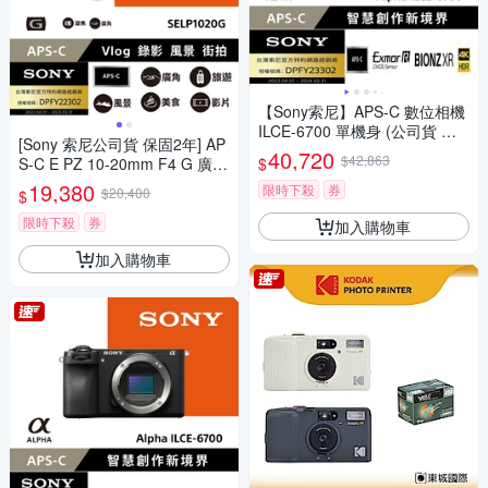
【Sony索尼】APS-C 數位相機
ILCE-6700 單機身 (公司貨 保
[Sony 索尼公司貨 保固2年] AP
固18+6個月)
40,720
$42,863
$
S-C E PZ 10-20mm F4 G 廣角
電動變焦鏡 SELP1020G
19,380
限時下殺
券
$20,400
$
限時下殺
券
加入購物車
加入購物車