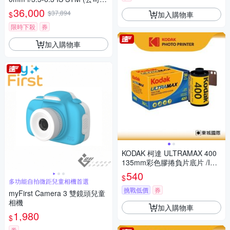
貨)
36,000
$37,894
加入購物車
$
限時下殺
券
加入購物車
KODAK 柯達 ULTRAMAX 400
135mm彩色膠捲負片底片 /ISO
400 36張
540
$
多功能自拍微距兒童相機首選
挑戰低價
券
myFirst Camera 3 雙鏡頭兒童
相機
加入購物車
1,980
$
券