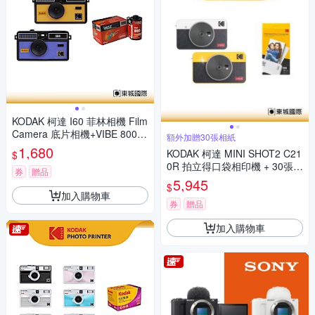
KODAK 柯達 I60 菲林相機 Film
Camera 底片相機+VIBE 800底
額外加贈30張相紙
片組
1,680
KODAK 柯達 MINI SHOT2 C21
$
0R 拍立得口袋相印機 + 30張相
券
贈品
紙組 公司貨
5,945
$
加入購物車
券
贈品
加入購物車