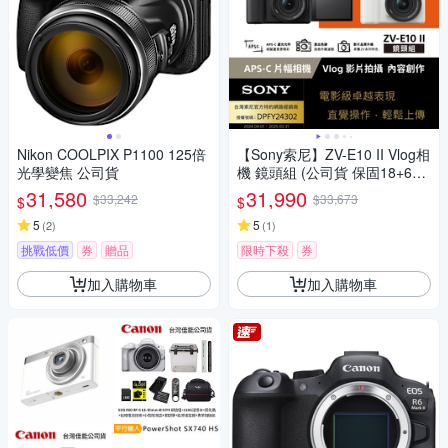
Nikon COOLPIX P1100 125倍
【Sony索尼】ZV-E10 II Vlog相
光學變焦 公司貨
機 鏡頭組 (公司貨 保固18+6個
月)
31,580
31,990
$33,242
$33,673
$
$
5
5
(
2
)
(
1
)
挑戰低價
券
贈品
限時下殺
券
加入購物車
加入購物車