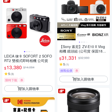
【Sony 索尼】ZV-E10 II Vlog
相機 鏡頭組 (公司貨 保固18+6
個月)
LEICA 徠卡 SOFORT 2 SOFO
31,331
$32,980
$
RT2 雙模式即時相機 公司貨
5
(
1
)
13,380
$14,084
$
挑戰低價
券
5
(
3
)
加入購物車
限時下殺
券
加入購物車