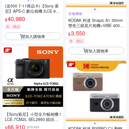
(送500 7-11商品卡)【Sony 索
尼】APS-C 數位相機 ILCE-670
交換禮物
0 單機身 (公司貨 保固18+6個
40,980
$
KODAK 柯達 Snapic A1 35mm
月)
雙焦三鏡底片相機+VIBE 400底
券
贈品
片組
3,550
$
加入購物車
券
贈品
加入購物車
【Sony索尼】小型全片幅相機 I
LCE-7CM2L SEL2860 鏡頭組
(公司貨 保固18+6個月)
66,910
$70,431
$
KODAK 柯達 PIXPRO C1 翻轉