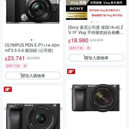
[Sony 索尼公司貨 保固18+6] Z
V-1F Vlog 手持握把組合相機
(網紅新手/生活隨拍)
18,980
$19,978
$
OLYMPUS PEN E-P7+14-42m
限時下殺
券
mF3.5-5.6 鏡頭組 (公司貨)
23,741
加入購物車
$24,990
$
限時下殺
券
加入購物車