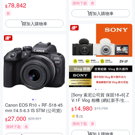
限時下殺
券
78,842
$
加入購物車
券
加入購物車
[Sony 索尼公司貨 保固18+6] Z
V-1F Vlog 相機 (網紅新手/生活
Canon EOS R10 + RF-S18-45
隨拍)
14,980
$15,768
$
mm f/4.5-6.3 IS STM (公司貨)
5
(
3
)
27,000
$28,421
$
限時下殺
券
限時下殺
券
加入購物車