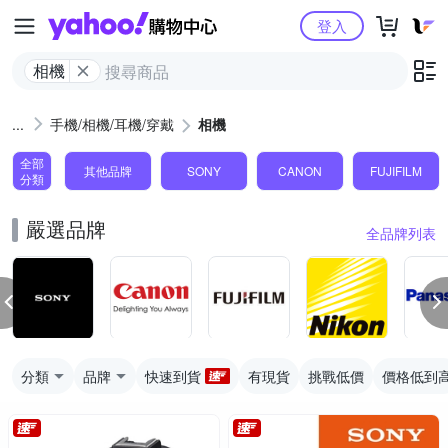
Yahoo購物中心
登入
相機
手機/相機/耳機/穿戴
相機
全部
其他品牌
SONY
CANON
FUJIFILM
分類
嚴選品牌
全品牌列表
分類
品牌
快速到貨
有現貨
挑戰低價
價格低到