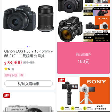
Canon EOS R50 + 18-45mm +
商品折價券
55-210mm 雙鏡組 公司貨
100元
28,900
$30,421
$
5
(
1
)
限時下殺
券
加入購物車