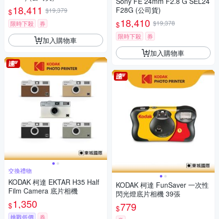
Sony FE 24mm F2.8 G SEL24
18,411
F28G (公司貨)
$19,379
$
18,410
$19,378
限時下殺
券
$
限時下殺
券
加入購物車
加入購物車
交換禮物
KODAK 柯達 EKTAR H35 Half
KODAK 柯達 FunSaver 一次性
Film Camera 底片相機
閃光燈底片相機 39張
1,350
779
$
$
挑戰低價
券