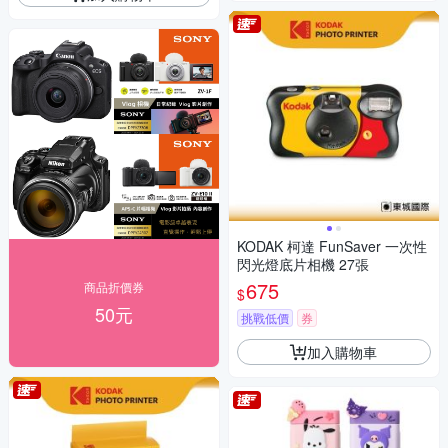
KODAK 柯達 FunSaver 一次性
閃光燈底片相機 27張
675
商品折價券
$
50元
挑戰低價
券
加入購物車