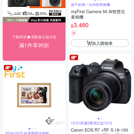
孩子的第一台AI智慧相機
myFirst Camera 50 AI智慧兒
童相機
3,480
$
券
下殺95折⬟ 相配春出遊大促
加入購物車
滿1件享95折
12/31前滿3萬登記送1212
Canon EOS R7 +RF-S 18-150
2024-2025 年美國最佳相框