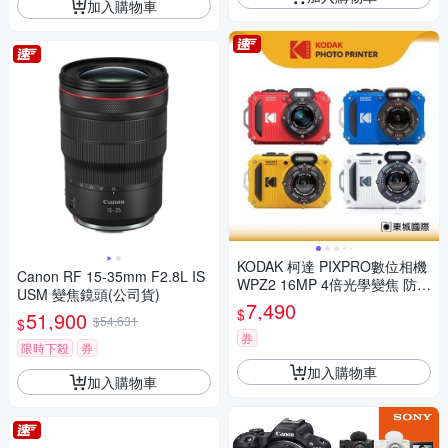
加入購物車
KODAK 柯達 PIXPRO數位相機
Canon RF 15-35mm F2.8L IS
WPZ2 16MP 4倍光學變焦 防水
USM 變焦鏡頭(公司貨)
數位相機 公司貨
7,490
$
51,900
$54,631
$
券
限時下殺
券
加入購物車
加入購物車