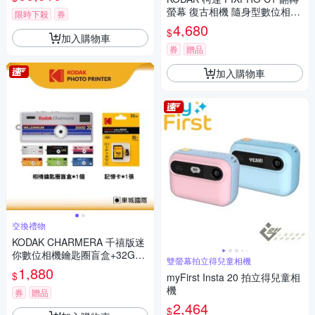
螢幕 復古相機 隨身型數位相機
限時下殺
券
+ 64G記憶卡組
4,680
$
加入購物車
券
贈品
加入購物車
交換禮物
KODAK CHARMERA 千禧版迷
你數位相機鑰匙圈盲盒+32G記
雙螢幕拍立得兒童相機
憶卡組
1,880
$
myFirst Insta 20 拍立得兒童相
機
券
贈品
2,464
$