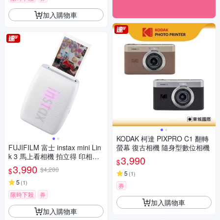
加入購物車
KODAK 柯達 PIXPRO C1 翻轉
FUJIFILM 富士 instax mini Lin
螢幕 復古相機 隨身型數位相機
k 3 馬上看相機 拍立得 印相機
3,990
$
公司貨
3,990
$4,200
$
5
(
1
)
5
(
1
)
券
限時下殺
券
加入購物車
加入購物車