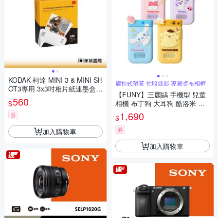
KODAK 柯達 MINI 3 & MINI SH
觸控式螢幕 拍照錄影 專屬桌布相框
OT3專用 3x3吋相片紙連墨盒(3
【FUNY】三麗鷗 手機型 兒童
0張) 公司貨
560
$
相機 布丁狗 大耳狗 酷洛米 帕
恰狗
1,690
券
$
券
加入購物車
加入購物車