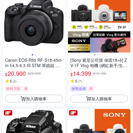
Canon EOS R50 RF-S18-45m
[Sony 索尼公司貨 保固18+6] Z
m f/4.5-6.3 IS STM 單鏡組 公
V-1F Vlog 相機 (網紅新手/生活
司貨
隨拍)
20,900
14,399
$22,000
$15,156
$
$
5
5
(
2
)
(
7
)
限時下殺
券
挑戰低價
券
加入購物車
加入購物車