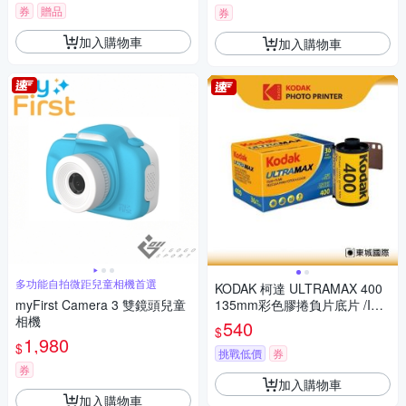
券
贈品
券
加入購物車
加入購物車
多功能自拍微距兒童相機首選
KODAK 柯達 ULTRAMAX 400
myFirst Camera 3 雙鏡頭兒童
135mm彩色膠捲負片底片 /ISO
相機
400 36張
540
$
1,980
$
挑戰低價
券
券
加入購物車
加入購物車