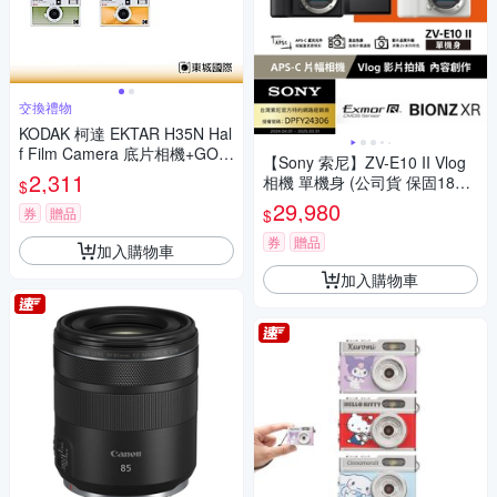
交換禮物
KODAK 柯達 EKTAR H35N Hal
f Film Camera 底片相機+GOL
【Sony 索尼】ZV-E10 II Vlog
D 200底片組
2,311
相機 單機身 (公司貨 保固18+6
$
個月)
29,980
券
贈品
$
券
贈品
加入購物車
加入購物車