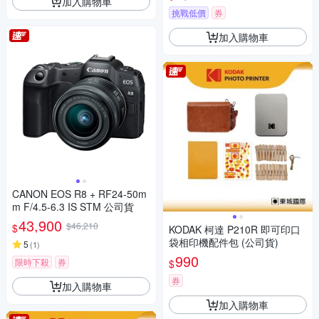
加入購物車
挑戰低價
券
加入購物車
CANON EOS R8 + RF24-50m
m F/4.5-6.3 IS STM 公司貨
43,900
$46,210
$
KODAK 柯達 P210R 即可印口
袋相印機配件包 (公司貨)
5
(
1
)
990
限時下殺
券
$
券
加入購物車
加入購物車