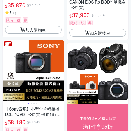
CANON EOS R8 BODY 單機身
+6個月)
35,870
$37,757
$
(公司貨)
5
(
2
)
37,900
$39,894
$
限時下殺
券
限時下殺
券
加入購物車
加入購物車
【Sony索尼】小型全片幅相機 I
LCE-7CM2 (公司貨 保固18+6
下殺95折⬅︎ 相機大特賣
個月)
58,180
$61,242
$
滿1件享95折
限時下殺
券