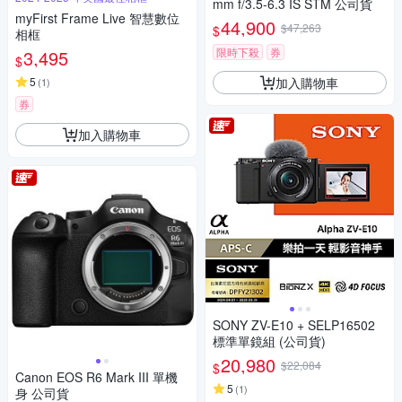
mm f/3.5-6.3 IS STM 公司貨
myFirst Frame Live 智慧數位
44,900
$47,263
$
相框
限時下殺
券
3,495
$
加入購物車
5
(
1
)
券
加入購物車
SONY ZV-E10 + SELP16502
標準單鏡組 (公司貨)
20,980
$22,084
$
Canon EOS R6 Mark III 單機
5
(
1
)
身 公司貨