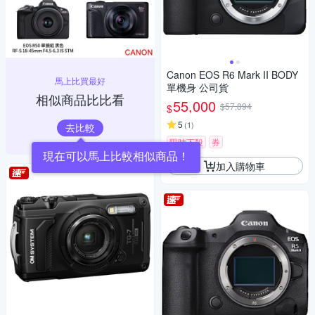
Canon EOS R6 Mark II BODY
馬上比買最好
單機身 公司貨
相似商品比比看
55,000
$57,894
$
5
(
1
)
去比較
限時下殺
券
加入購物車