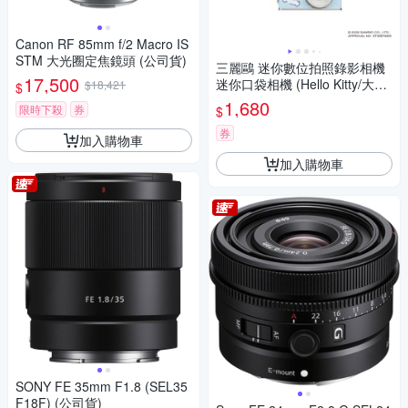
Canon RF 85mm f/2 Macro IS
STM 大光圈定焦鏡頭 (公司貨)
三麗鷗 迷你數位拍照錄影相機
17,500
迷你口袋相機 (Hello Kitty/大耳
$18,421
$
狗/酷洛米)
1,680
限時下殺
券
$
券
加入購物車
加入購物車
SONY FE 35mm F1.8 (SEL35
F18F) (公司貨)