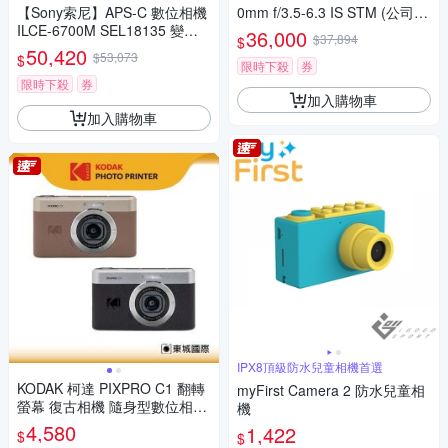
【Sony索尼】APS-C 數位相機
0mm f/3.5-6.3 IS STM (公司
ILCE-6700M SEL18135 變焦
貨)
36,000
$37,894
$
鏡組 (公司貨 保固18+6個月)
50,420
$53,073
$
限時下殺
券
限時下殺
券
加入購物車
加入購物車
IPX8頂級防水兒童相機首選
KODAK 柯達 PIXPRO C1 翻轉
myFirst Camera 2 防水兒童相
螢幕 復古相機 隨身型數位相機
機
+ 32G記憶卡組
4,580
1,422
$
$