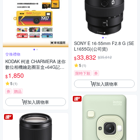
SONY E 16-55mm F2.8 G (SE
L1655G)(公司貨)
交換禮物
33,832
$35,612
$
KODAK 柯達 CHARMERA 迷你
5
(
1
)
數位相機鑰匙圈盲盒+64G記憶
卡組
限時下殺
券
1,850
$
加入購物車
5
(
1
)
券
贈品
加入購物車