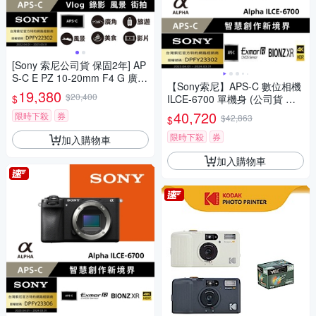
[Sony 索尼公司貨 保固2年] AP
S-C E PZ 10-20mm F4 G 廣角
【Sony索尼】APS-C 數位相機
電動變焦鏡 SELP1020G
19,380
$20,400
$
ILCE-6700 單機身 (公司貨 保
固18+6個月)
40,720
限時下殺
券
$42,863
$
限時下殺
券
加入購物車
加入購物車