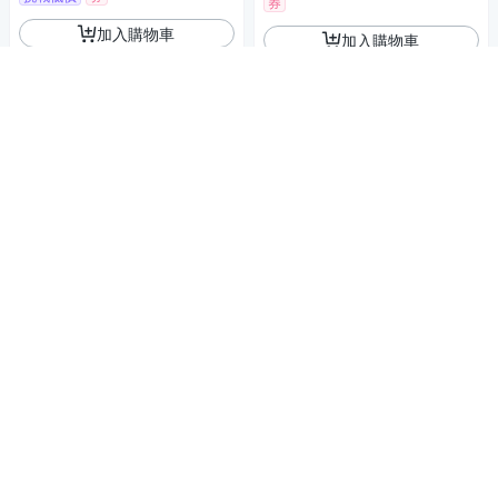
券
加入購物車
加入購物車
【Sony索尼】APS-C 數位相機
[Sony 索尼公司貨 保固2年] AP
ILCE-6700L SELP1650 電動變
S-C E 15mm F1.4 G 大光圈廣
焦鏡組(公司貨 保固18+6個月)
43,630
角定焦鏡 SEL15F14G
$45,926
19,380
$
$20,400
$
限時下殺
券
限時下殺
券
加入購物車
加入購物車