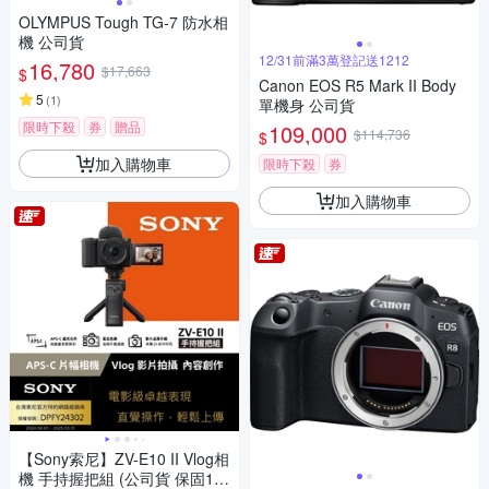
OLYMPUS Tough TG-7 防水相
機 公司貨
12/31前滿3萬登記送1212
16,780
$17,663
$
Canon EOS R5 Mark II Body
5
(
1
)
單機身 公司貨
限時下殺
券
贈品
109,000
$114,736
$
加入購物車
限時下殺
券
加入購物車
【Sony索尼】ZV-E10 II Vlog相
機 手持握把組 (公司貨 保固18