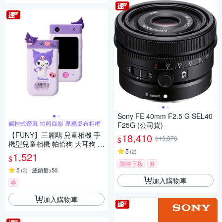
Sony FE 40mm F2.5 G SEL40
觸控式螢幕 拍照錄影 專屬桌布相框
F25G (公司貨)
【FUNY】三麗鷗 兒童相機 手
18,410
$19,378
$
機型兒童相機 帕恰狗 大耳狗 酷
5
(
2
)
洛米
1,521
$
限時下殺
券
5
(
3
)
總銷量>50
加入購物車
券
加入購物車