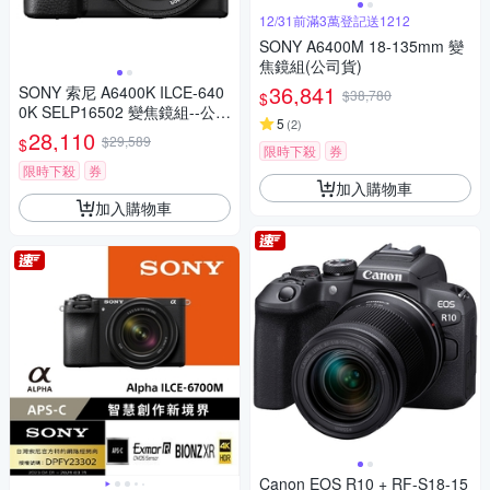
12/31前滿3萬登記送1212
SONY A6400M 18-135mm 變
焦鏡組(公司貨)
36,841
SONY 索尼 A6400K ILCE-640
$38,780
$
0K SELP16502 變焦鏡組--公司
5
(
2
)
貨
28,110
$29,589
$
限時下殺
券
限時下殺
券
加入購物車
加入購物車
Canon EOS R10 + RF-S18-15