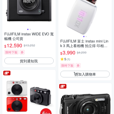
補貨中
FUJIFILM instax WIDE EVO 寬
幅機 公司貨
FUJIFILM 富士 instax mini Lin
12,590
$13,252
k 3 馬上看相機 拍立得 印相機
$
公司貨
3,990
限時下殺
券
$4,200
$
5
(
1
)
貨到通知我
限時下殺
券
加入購物車