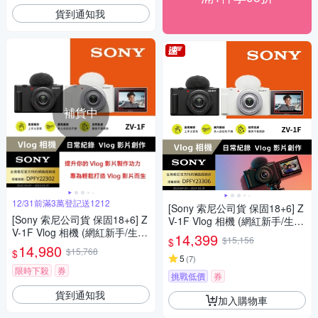
貨到通知我
補貨中
12/31前滿3萬登記送1212
[Sony 索尼公司貨 保固18+6] Z
[Sony 索尼公司貨 保固18+6] Z
V-1F Vlog 相機 (網紅新手/生活
V-1F Vlog 相機 (網紅新手/生活
隨拍)
14,399
$15,156
$
隨拍)
14,980
$15,768
$
5
(
7
)
限時下殺
券
挑戰低價
券
貨到通知我
加入購物車