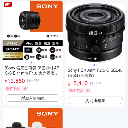
補貨中
[Sony 索尼公司貨 保固2年] AP
Sony FE 40mm F2.5 G SEL40
S-C E 11mm F1.8 大光圈廣角
F25G (公司貨)
定焦鏡 SEL11F18
13,560
$14,273
$
18,410
$19,378
$
限時下殺
券
限時下殺
券
加入購物車
貨到通知我