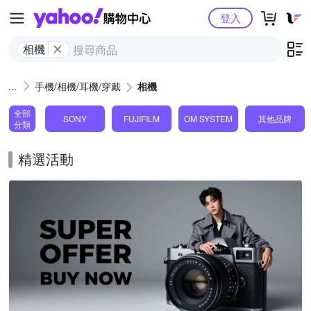
Yahoo購物中心
登入
相機
手機/相機/耳機/穿戴
相機
全部
SONY
FUJIFILM
OM SYSTEM
其他品牌
分類
精選活動