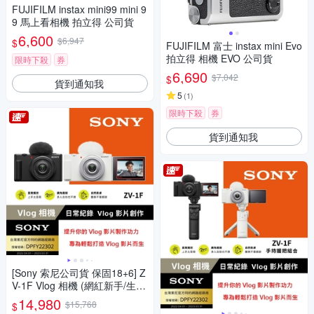
FUJIFILM instax mini99 mini 9
9 馬上看相機 拍立得 公司貨
6,600
$6,947
$
FUJIFILM 富士 instax mini Evo
拍立得 相機 EVO 公司貨
限時下殺
券
6,690
$7,042
$
貨到通知我
5
(
1
)
限時下殺
券
貨到通知我
[Sony 索尼公司貨 保固18+6] Z
V-1F Vlog 相機 (網紅新手/生活
隨拍)
14,980
$15,768
$