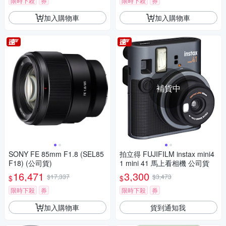
限時下殺
券
限時下殺
券
加入購物車
加入購物車
補貨中
SONY FE 85mm F1.8 (SEL85
拍立得 FUJIFILM instax mini4
F18) (公司貨)
1 mini 41 馬上看相機 公司貨
16,471
3,300
$17,337
$3,473
$
$
限時下殺
券
限時下殺
券
加入購物車
貨到通知我