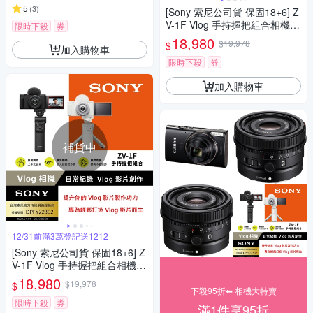
5
(
3
)
[Sony 索尼公司貨 保固18+6] Z
V-1F Vlog 手持握把組合相機
限時下殺
券
(網紅新手/生活隨拍)
18,980
$19,978
$
加入購物車
限時下殺
券
加入購物車
補貨中
12/31前滿3萬登記送1212
[Sony 索尼公司貨 保固18+6] Z
V-1F Vlog 手持握把組合相機
(網紅新手/生活隨拍)
18,980
$19,978
$
下殺95折⬅︎ 相機大特賣
限時下殺
券
滿1件享95折