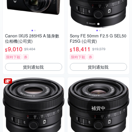
Canon IXUS 285HS A 隨身數
Sony FE 50mm F2.5 G SEL50
位相機(公司貨)
F25G (公司貨)
9,010
18,411
$9,484
$19,379
$
$
限時下殺
券
限時下殺
券
貨到通知我
貨到通知我
補貨中