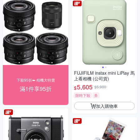
FUJIFILM instax mini LiPlay 馬
上看相機 (公司貨)
下殺95折⬅︎ 相機大特賣
5,605
$5,900
滿1件享95折
$
限時下殺
券
加入購物車