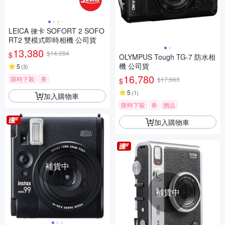
LEICA 徠卡 SOFORT 2 SOFO
RT2 雙模式即時相機 公司貨
13,380
$14,084
$
OLYMPUS Tough TG-7 防水相
機 公司貨
5
(
3
)
16,780
限時下殺
券
$17,663
$
5
(
1
)
加入購物車
限時下殺
券
贈品
加入購物車
補貨中
補貨中