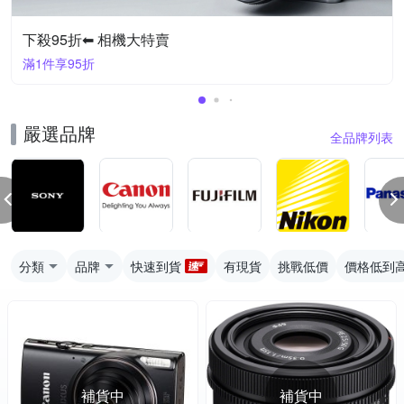
下殺95折⬅︎ 相機大特賣
滿1件享95折
嚴選品牌
全品牌列表
分類
品牌
快速到貨
有現貨
挑戰低價
價格低到
補貨中
補貨中