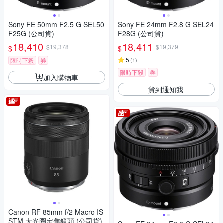
Sony FE 50mm F2.5 G SEL50
Sony FE 24mm F2.8 G SEL24
F25G (公司貨)
F28G (公司貨)
18,410
18,411
$19,378
$19,379
$
$
5
限時下殺
券
(
1
)
限時下殺
券
加入購物車
貨到通知我
Canon RF 85mm f/2 Macro IS
STM 大光圈定焦鏡頭 (公司貨)