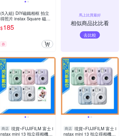
(5入組) DIY磁鐵相框 拍立
馬上比買最好
得照片 instax Square 磁吸
相似商品比比看
拼圖 筆筒 造型相框 冰箱貼
185
$
evo
去比較
券
現貨~FUJIFILM 富士 i
現貨~FUJIFILM 富士 i
商店
商店
nstax mini 13 拍立得相機 +
nstax mini 13 拍立得相機