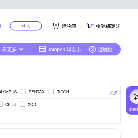
購物車
帳號綁定送
登入
看更多
uniopen 聯名卡
超贈點
OLYMPUS
PENTAX
RICOH
更多
CFast
XQD
3001萬~5000萬像素
801萬~1199萬
APSC
更多