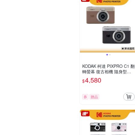
KODAK 柯達 PIXPRO C1 翻
轉螢幕 復古相機 隨身型數
位相機 + 32G記憶卡組
4,580
$
券
贈品