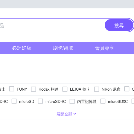
搜尋
必逛好店
刷卡/超取
會員專享
 富士
Kodak 柯達
LEICA 徠卡
Nikon 尼康
FUNY
 索尼
其他品牌
SAMYANG
內置記憶體
DHC
microSD
microSDHC
microSDXC
CMOS
式螢幕
微單眼
2.5~2.9吋
800萬像素以下
1吋 CMOS
可觸控式螢幕
類單眼相機(PASM功能)
3.0吋以上
1200萬~1600萬像素
1/3.1吋 CMOS
無
單眼
後掀式螢幕
BSI CMOS(高感光背照式)
1601萬~2000萬像素
即可拍
TFT LCD
展開全部