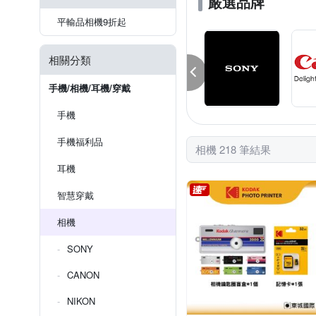
嚴選品牌
平輸品相機9折起
相關分類
手機/相機/耳機/穿戴
手機
手機福利品
相機 218 筆結果
耳機
智慧穿戴
相機
SONY
CANON
NIKON