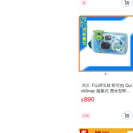
券
FUJIFILM 即可拍 Qui
商店
ckSnap 拋棄式 潛水型即可
拍 防水底片機 傻瓜相機 相
890
$
機 27張
活動