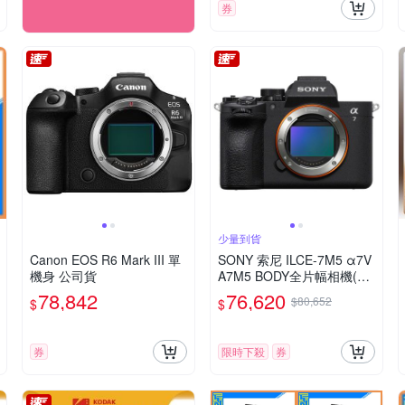
券
少量到貨
Canon EOS R6 Mark III 單
SONY 索尼 ILCE-7M5 α7V
機身 公司貨
A7M5 BODY全片幅相機(公
司貨)
78,842
76,620
$80,652
$
$
券
限時下殺
券