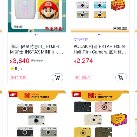
交換禮物
限量特惠5組 FUJIFIL
KODAK 柯達 EKTAR H35N
商店
M 富士 INSTAX MINI link 3
Half Film Camera 底片相機
MARIO 瑪利歐 特別版(LINK
COLORPLUS 200底片組
3,840
2,274
$3,990
$
$
3，公司貨)拍立得 手機印相
機
5
(
1
)
限時下殺
券
贈品