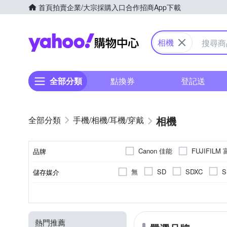
首頁
拍賣
企業/大宗採購入口
合作招商
App下載
Yahoo購物中心
相機
全部分類
點換券
登記送
相機
手機/相機/耳機/穿戴
Canon 佳能
FUJIFILM
品牌
SANRIO 三麗鷗
SONY
無
SD
SDXC
S
儲存媒介
品牌名稱
無
一般型相機
1.9吋以下
無
無
公司貨
翻轉式螢幕
2001萬~3000萬像素
平行輸入
2.0~2.5吋
拍立得
1/2.3吋 
固定
CMOS
螢幕類型
相機類型
螢幕尺寸
有效像素
影像感應器
來源
4000萬像素以上
熱門推薦