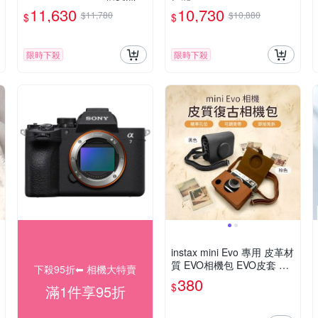
數位相機(285HS,公司貨)
變焦 數位相機(285HS,公司
11,630
10,730
$11,780
$10,880
$
$
貨)
限時下殺
限時下殺
instax mini Evo 專用 皮革材
質 EVO相機包 EVO皮套 富
下殺95折⬅︎ 相機大特賣
士 FUJI
380
$
滿1件享95折