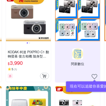
KODAK 柯達 PIXPRO C1 翻
轉螢幕 復古相機 隨身型數
位相機
3,990
$
閃新數位
5
(
1
)
券
現在可以追蹤你喜愛