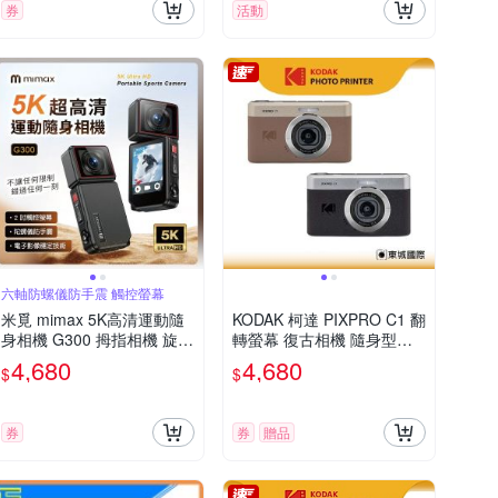
券
活動
六軸防螺儀防手震 觸控螢幕
米覓 mimax 5K高清運動隨
KODAK 柯達 PIXPRO C1 翻
身相機 G300 拇指相機 旋轉
轉螢幕 復古相機 隨身型數
攝像頭 高清廣角 陀螺儀 防
位相機 + 64G記憶卡組
4,680
4,680
$
$
抖動 8倍變焦 sport cam
券
券
贈品