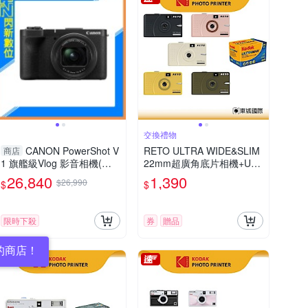
交換禮物
CANON PowerShot V
RETO ULTRA WIDE&SLIM
商店
1 旗艦級Vlog 影音相機(公
22mm超廣角底片相機+ULT
司貨)
RAMAX400底片組
26,840
1,390
$26,990
$
$
限時下殺
券
贈品
的商店！