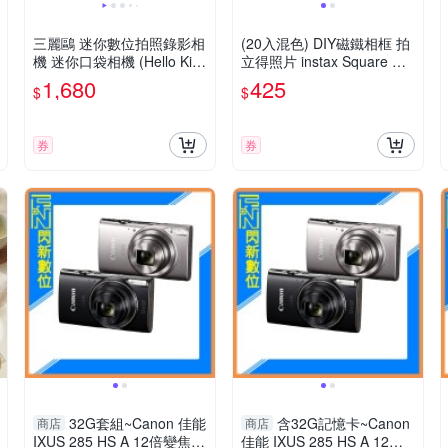
三麗鷗 迷你數位拍照錄影相
(20入混色) DIY磁鐵相框 拍
機 迷你口袋相機 (Hello Kitt
立得照片 instax Square 磁
y/大耳狗/酷洛米)
吸 拼圖 筆筒 造型相框 冰箱
1,680
425
$
$
貼 evo
券
券
32G套組~Canon 佳能
含32G記憶卡~Canon
商店
商店
IXUS 285 HS A 12倍變焦
佳能 IXUS 285 HS A 12倍