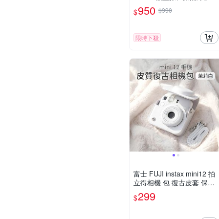
機-黑/咖
950
$990
$
限時下殺
富士 FUJI instax mini12 拍
立得相機 包 復古皮套 保護
套 皮套 含背帶
299
$