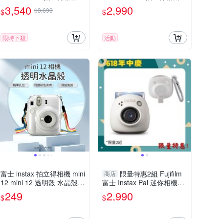
空白底片20張(mini13,公司
(mini13,公司貨)
3,540
2,990
$3,690
$
$
貨)
限時下殺
活動
富士 instax 拍立得相機 mini
限量特惠2組 Fujifilm
商店
12 mini 12 透明殼 水晶殼
富士 Instax Pal 迷你相機
附彩色背繩 保護殼 保護套
+保護套 白 (公司貨)
249
2,990
$
$