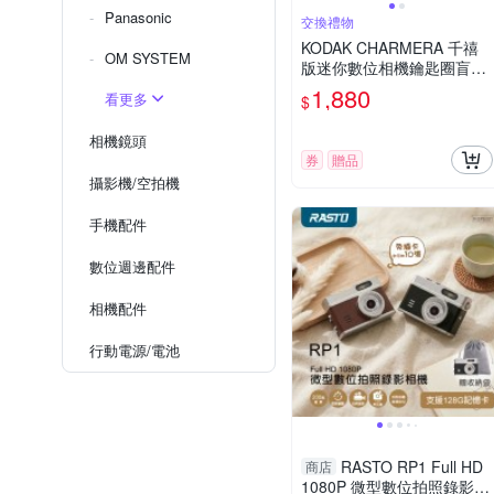
Panasonic
交換禮物
KODAK CHARMERA 千禧
OM SYSTEM
版迷你數位相機鑰匙圈盲盒
+32G記憶卡組
1,880
看更多
$
相機鏡頭
券
贈品
攝影機/空拍機
手機配件
數位週邊配件
相機配件
行動電源/電池
RASTO RP1 Full HD
商店
1080P 微型數位拍照錄影相