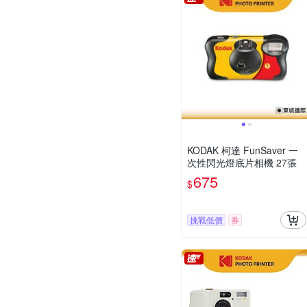
KODAK 柯達 FunSaver 一
次性閃光燈底片相機 27張
675
$
挑戰低價
券