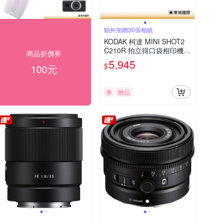
額外加贈30張相紙
KODAK 柯達 MINI SHOT2
C210R 拍立得口袋相印機 +
商品折價券
30張相紙組 公司貨
5,945
$
100元
券
贈品