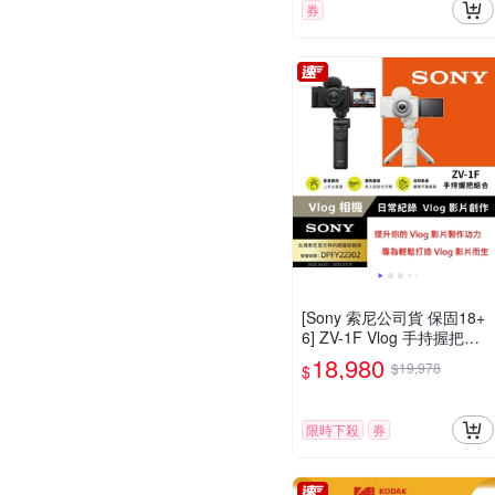
券
[Sony 索尼公司貨 保固18+
6] ZV-1F Vlog 手持握把組
合相機 (網紅新手/生活隨拍)
18,980
$19,978
$
限時下殺
券