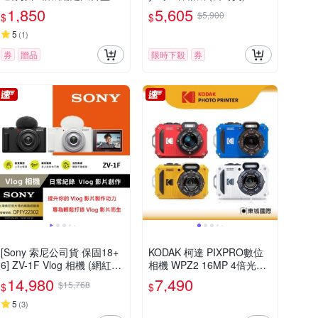
4G記憶卡組
1,850
5,605
$5,900
$
$
5
(
1
)
券
贈品
限時下殺
券
[Sony 索尼公司貨 保固18+
KODAK 柯達 PIXPRO數位
6] ZV-1F Vlog 相機 (網紅新
相機 WPZ2 16MP 4倍光學
手/生活隨拍)
變焦 防水數位相機 公司貨
14,980
7,490
$15,768
$
$
5
(
3
)