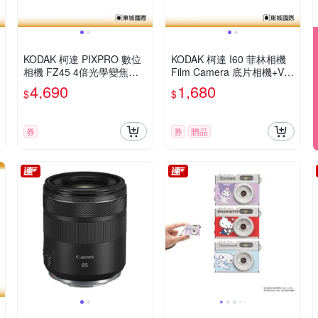
KODAK 柯達 PIXPRO 數位
KODAK 柯達 I60 菲林相機
相機 FZ45 4倍光學變焦數
Film Camera 底片相機+VIB
位相機 公司貨
E 800底片組
4,690
1,680
$
$
券
券
贈品