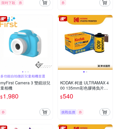
限時下殺
券
券
多功能自拍微距兒童相機首選
myFirst Camera 3 雙鏡頭兒
KODAK 柯達 ULTRAMAX 4
童相機
00 135mm彩色膠捲負片底
片 /ISO 400 36張
1,980
540
$
$
券
挑戰低價
券