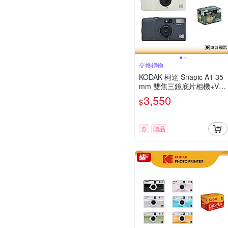
交換禮物
KODAK 柯達 Snapic A1 35
mm 雙焦三鏡底片相機+VIB
E 400底片組
3,550
$
券
贈品