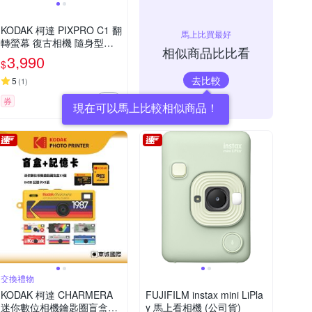
KODAK 柯達 PIXPRO C1 翻
馬上比買最好
轉螢幕 復古相機 隨身型數
相似商品比比看
位相機
3,990
$
去比較
5
(
1
)
券
交換禮物
KODAK 柯達 CHARMERA
FUJIFILM instax mini LiPla
迷你數位相機鑰匙圈盲盒+6
y 馬上看相機 (公司貨)