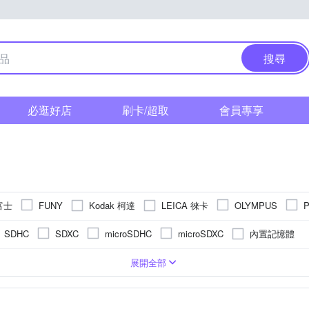
搜尋
必逛好店
刷卡/超取
會員專享
 富士
Kodak 柯達
LEICA 徠卡
FUNY
OLYMPUS
內置記憶體
SDHC
SDXC
microSDHC
microSDXC
式螢幕
吋 CMOS
拍立得
2.5~2.9吋
800萬像素以下
類單眼相機(PASM功能)
1/2.3吋 CMOS
3.0吋以上
1601萬~2000萬像素
可觸控式螢幕
無
4000萬像素以上
20
TFT LCD
展開全部