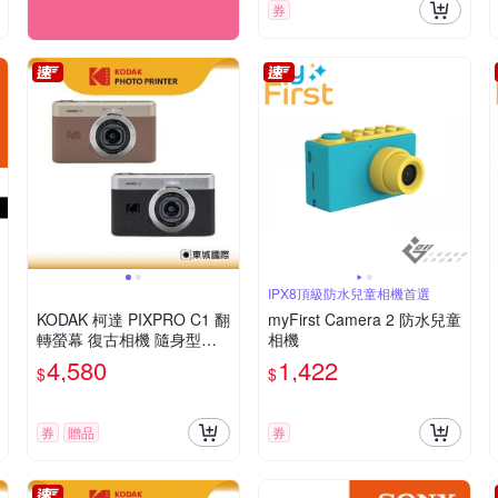
券
IPX8頂級防水兒童相機首選
KODAK 柯達 PIXPRO C1 翻
myFirst Camera 2 防水兒童
轉螢幕 復古相機 隨身型數
相機
位相機 + 32G記憶卡組
4,580
1,422
$
$
券
贈品
券