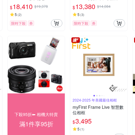
司貨
18,410
13,380
$19,378
$14,084
$
$
5
5
(
2
)
(
3
)
限時下殺
券
限時下殺
券
2024-2025 年美國最佳相框
myFirst Frame Live 智慧數
位相框
下殺95折⬅︎ 相機大特賣
3,495
$
滿1件享95折
5
(
1
)