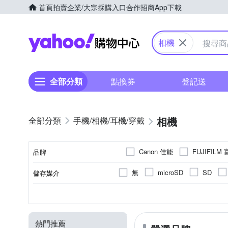
首頁
拍賣
企業/大宗採購入口
合作招商
App下載
Yahoo購物中心
相機
全部分類
點換券
登記送
相機
手機/相機/耳機/穿戴
Canon 佳能
FUJIFILM
品牌
其他品牌
無
microSD
SD
儲存媒介
品牌名稱
無
1.9吋以下
無
一般型相機
平行輸入
無
固定式螢幕
1200萬~1600萬像素
1/3.1吋 CMOS
公司貨
2.0~2.5吋
即可拍
翻轉
1
螢幕類型
螢幕尺寸
有效像素
相機類型
來源
影像感應器
熱門推薦