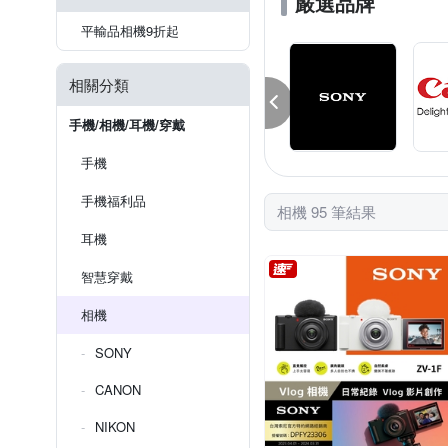
嚴選品牌
平輸品相機9折起
相關分類
手機/相機/耳機/穿戴
手機
手機福利品
相機 95 筆結果
耳機
智慧穿戴
相機
SONY
CANON
NIKON