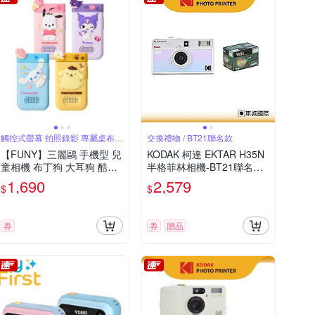
觸控式螢幕 拍照錄影 專屬桌布相
交換禮物 / BT21聯名款
框
【FUNY】三麗鷗 手機型 兒
KODAK 柯達 EKTAR H35N
童相機 布丁狗 大耳狗 酷洛
半格菲林相機-BT21聯名款
米 帕恰狗
VIBE 400 底片組
1,690
2,579
$
$
券
券
贈品