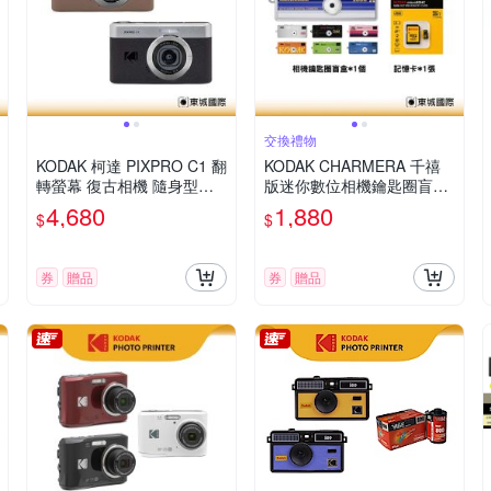
交換禮物
KODAK 柯達 PIXPRO C1 翻
KODAK CHARMERA 千禧
轉螢幕 復古相機 隨身型數
版迷你數位相機鑰匙圈盲盒
位相機 + 64G記憶卡組
+32G記憶卡組
4,680
1,880
$
$
券
贈品
券
贈品