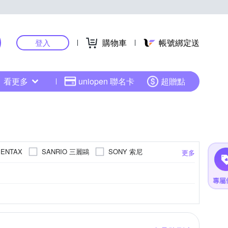
購物車
帳號綁定送
登入
看更多
uniopen 聯名卡
超贈點
SANRIO 三麗鷗
SONY 索尼
PENTAX
更多
01萬~3000萬像素
801萬~1199萬