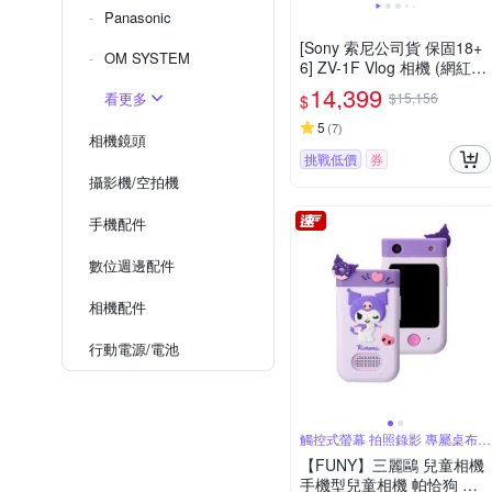
Panasonic
[Sony 索尼公司貨 保固18+
OM SYSTEM
6] ZV-1F Vlog 相機 (網紅新
手/生活隨拍)
14,399
看更多
$15,156
$
5
(
7
)
相機鏡頭
挑戰低價
券
攝影機/空拍機
手機配件
數位週邊配件
相機配件
行動電源/電池
觸控式螢幕 拍照錄影 專屬桌布相
框
【FUNY】三麗鷗 兒童相機
手機型兒童相機 帕恰狗 大