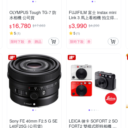
OLYMPUS Tough TG-7 防
FUJIFILM 富士 instax mini
水相機 公司貨
Link 3 馬上看相機 拍立得
印相機 公司貨
16,780
3,990
$17,663
$4,200
$
$
5
5
(
1
)
(
1
)
限時下殺
券
贈品
限時下殺
券
Sony FE 40mm F2.5 G SE
LEICA 徠卡 SOFORT 2 SO
L40F25G (公司貨)
FORT2 雙模式即時相機 公