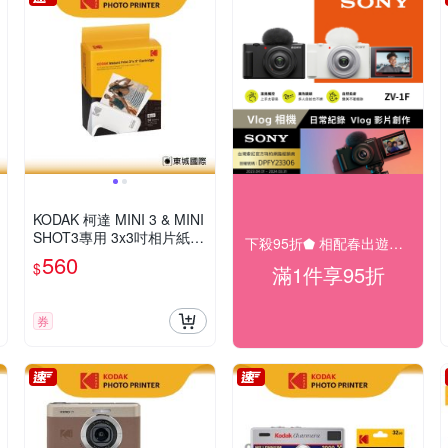
KODAK 柯達 MINI 3 & MINI
SHOT3專用 3x3吋相片紙連
下殺95折⬟ 相配春出遊大促
墨盒(30張) 公司貨
560
$
滿1件享95折
券