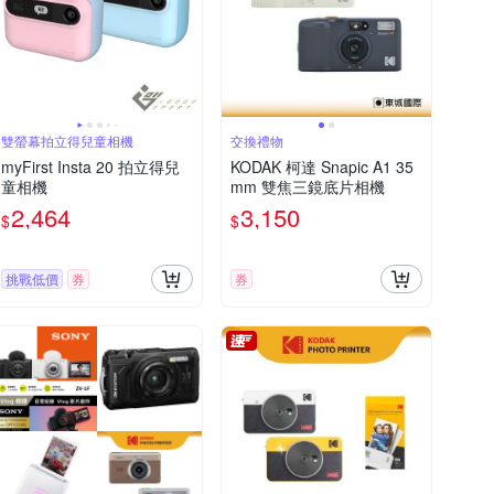
雙螢幕拍立得兒童相機
交換禮物
myFirst Insta 20 拍立得兒
KODAK 柯達 Snapic A1 35
童相機
mm 雙焦三鏡底片相機
2,464
3,150
$
$
挑戰低價
券
券