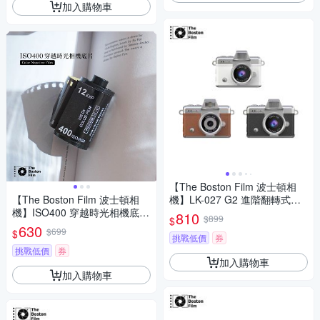
加入購物車
【The Boston Film 波士頓相
【The Boston Film 波士頓相
機】LK-027 G2 進階翻轉式螢
機】ISO400 穿越時光相機底片
幕 掌心迷你數位相機
810
$899
$
(一入組)
630
$699
$
挑戰低價
券
挑戰低價
券
加入購物車
加入購物車