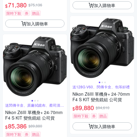
焦鏡組 公司貨
71,380
加入購物車
$75,136
$
限時下殺
券
贈品
加入購物車
送128G V60、閃傳卡盒、包等好禮
Nikon Z6III 單機身+ 24-70mm
F4 S KIT 變焦鏡組 公司貨
送閃傳卡盒、原廠拭鏡布、蔡司清潔
89,880
$94,610
$
組
Nikon Z6III 單機身+ 24-70mm
限時下殺
券
贈品
F4 S KIT 變焦鏡組 公司貨
85,386
加入購物車
$89,880
$
限時下殺
券
贈品