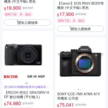
機身 (中文平輸)-黑色
【Canon】EOS R50V BODY單
19,900
機身 (中文平輸)-黑色
$20,947
$
17,900
$18,842
限時下殺
券
贈品
$
限時下殺
券
贈品
加入購物車
加入購物車
送128G卡相機拭鏡筆外出腳架背帶
大吹球
【RICOH 理光】GR4/GRIV H
SONY ILCE-7M5 A7M5 A7V
DF 數位相機 (平行輸入)
單機身 公司貨
74,980
$78,926
75,041
$
$78,990
$