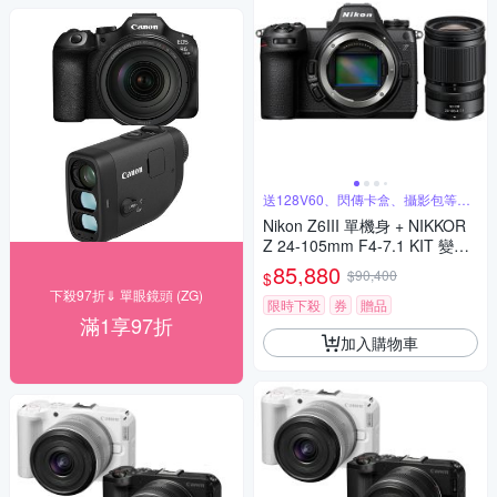
送128V60、閃傳卡盒、攝影包等好
禮
Nikon Z6III 單機身 + NIKKOR
Z 24-105mm F4-7.1 KIT 變焦
鏡組 公司貨
85,880
$90,400
$
下殺97折⇓ 單眼鏡頭 (ZG)
限時下殺
券
贈品
滿1享97折
加入購物車