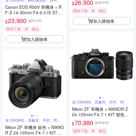
26,900
$28,315
$
霧組
Canon EOS R50V 單機身 + R
限時下殺
券
贈品
F-S 14-30mm F4-6.3 IS STM
PZ 變焦鏡組 公司貨
23,900
加入購物車
$25,157
$
限時下殺
券
贈品
加入購物車
送128GV60、原廠布、把手、閃傳
卡盒
Nikon ZF 單機身 + NIKKOR Z
24-105mm F4-7.1 KIT 變焦鏡
組 公司貨
送128GV60、原廠布、手把、閃傳
70,880
$74,610
$
卡盒
Nikon ZF 單機身 銀色 + NIKKO
限時下殺
券
贈品
R Z 24-105mm F4-7.1 KIT 變