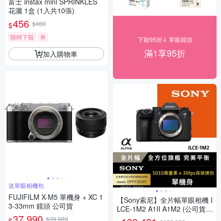
富士 instax mini SPRINKLES
花灑 1盒 (1入共10張)
456
$480
$
限時下殺
券
下殺95折⇓ 單眼鏡頭
滿1享95折
加入購物車
送單眼相機包
FUJIFILM X-M5 單機身 + XC 1
【Sony索尼】全片幅單眼相機 I
3-33mm 鏡頭 公司貨
LCE-1M2 A1II A1M2 (公司貨
37,990
保固18+6個月)
$39,989
$