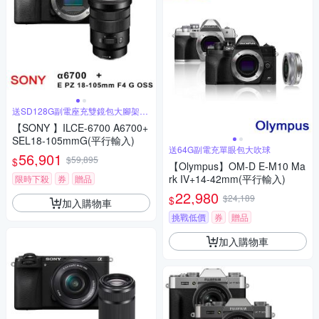
送SD128G副電座充雙鏡包大腳架大
吹球
【SONY 】ILCE-6700 A6700+
SEL18-105mmG(平行輸入)
送64G副電充單眼包大吹球
56,901
$59,895
$
【Olympus】OM-D E-M10 Ma
rk IV+14-42mm(平行輸入)
限時下殺
券
贈品
22,980
$24,189
$
加入購物車
挑戰低價
券
贈品
加入購物車