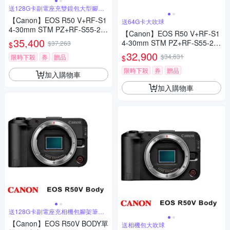
送128G卡副電座充雙鏡包大型腳架
筆帶
【Canon】EOS R50 V+RF-S1
送64G卡大吹球
4-30mm STM PZ+RF-S55-21
【Canon】EOS R50 V+RF-S1
0mm STM (平行輸入)-黑色
35,400
4-30mm STM PZ+RF-S55-21
$37,263
$
0mm STM (平行輸入)-黑色
32,900
$34,631
限時下殺
券
贈品
$
限時下殺
券
贈品
加入購物車
加入購物車
送128G卡副電座充相機包腳架筆大
吹球
【Canon】EOS R50V BODY單
送相機包大吹球