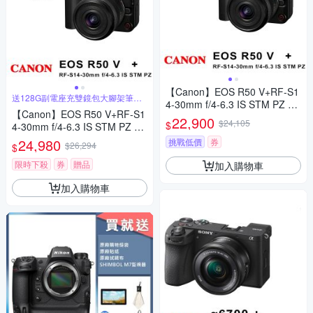
【Canon】EOS R50 V+RF-S1
送128G副電座充雙鏡包大腳架筆大
4-30mm f/4-6.3 IS STM PZ 單
吹球
【Canon】EOS R50 V+RF-S1
鏡組 (中文平輸)-黑色
22,900
$24,105
$
4-30mm f/4-6.3 IS STM PZ 單
鏡組 (中文平輸)-黑色
24,980
挑戰低價
券
$26,294
$
限時下殺
券
贈品
加入購物車
加入購物車