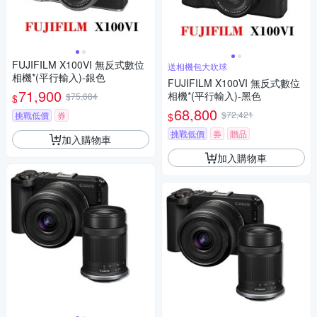
FUJIFILM X100VI 無反式數位
送相機包大吹球
相機*(平行輸入)-銀色
FUJIFILM X100VI 無反式數位
71,900
相機*(平行輸入)-黑色
$75,684
$
68,800
$72,421
挑戰低價
券
$
挑戰低價
券
贈品
加入購物車
加入購物車