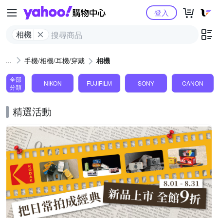
Yahoo購物中心
登入
相機
手機/相機/耳機/穿戴
相機
全部
NIKON
FUJIFILM
SONY
CANON
分類
精選活動