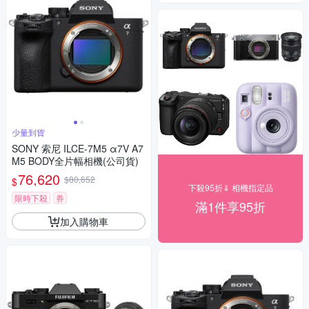
少量到貨
SONY 索尼 ILCE-7M5 α7V A7
M5 BODY全片幅相機(公司貨)
76,620
$80,652
$
下殺95折⇓ 相機指定品
限時下殺
券
滿1件享95折
加入購物車