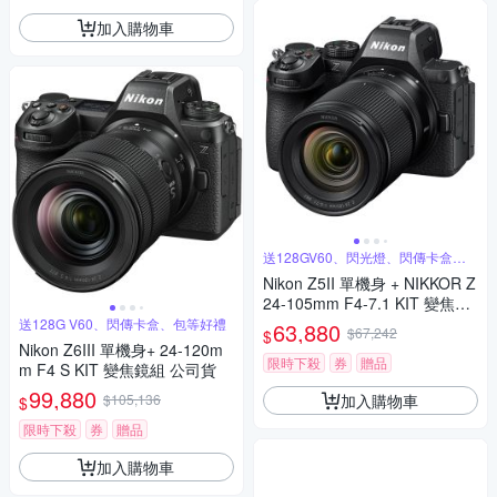
加入購物車
送128GV60、閃光燈、閃傳卡盒、
背包
Nikon Z5II 單機身 + NIKKOR Z
24-105mm F4-7.1 KIT 變焦鏡
組 公司貨
送128G V60、閃傳卡盒、包等好禮
63,880
$67,242
$
Nikon Z6III 單機身+ 24-120m
限時下殺
券
贈品
m F4 S KIT 變焦鏡組 公司貨
99,880
加入購物車
$105,136
$
限時下殺
券
贈品
加入購物車