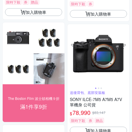
限時下殺
券
贈品
限時下殺
券
加入購物車
加入購物車
送後背包、底部安裝板
The Boston Film 波士頓相機９折
SONY ILCE-7M5 A7M5 A7V
單機身 公司貨
滿1件享9折
78,990
$83,147
$
限時下殺
券
贈品
加入購物車