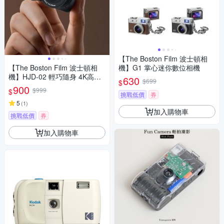
【The Boston Film 波士頓相
【The Boston Film 波士頓相
機】G1 掌心迷你數位相機
機】HJD-02 輕巧隨身 4K高畫
630
$699
$
質迷你單眼數位相機
900
$999
$
挑戰低價
券
5
(
1
)
加入購物車
挑戰低價
券
加入購物車