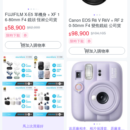
FUJIFILM X-E5 單機身 + XF 1
6-80mm F4 鏡頭 恆昶公司貨
Canon EOS R6 V R6V + RF 2
0-50mm F4 變焦鏡組 公司貨
58,900
$62,000
$
98,900
$104,105
$
限時下殺
券
限時下殺
券
加入購物車
加入購物車
馬上比買最好
送原廠相本、相片保護套、原廠束口