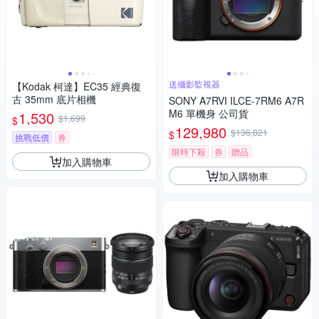
送攝影監視器
【Kodak 柯達】EC35 經典復
古 35mm 底片相機
SONY A7RVI ILCE-7RM6 A7R
M6 單機身 公司貨
1,530
$1,699
$
129,980
$136,821
$
挑戰低價
券
限時下殺
券
贈品
加入購物車
加入購物車