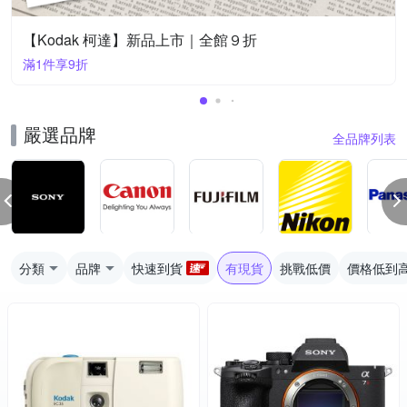
【Kodak 柯達】新品上市｜全館９折
滿1件享9折
嚴選品牌
全品牌列表
分類
品牌
快速到貨
有現貨
挑戰低價
價格低到