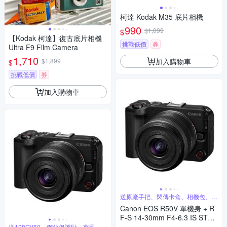
柯達 Kodak M35 底片相機
990
$1,099
$
【Kodak 柯達】復古底片相機
挑戰低價
券
Ultra F9 Film Camera
1,710
加入購物車
$1,899
$
挑戰低價
券
加入購物車
送原廠手把、閃傳卡盒、相機包、蔡
司噴霧組
Canon EOS R50V 單機身 + R
F-S 14-30mm F4-6.3 IS STM
PZ 變焦鏡組 公司貨
送128GV60、鋼化保護貼、蔡司噴