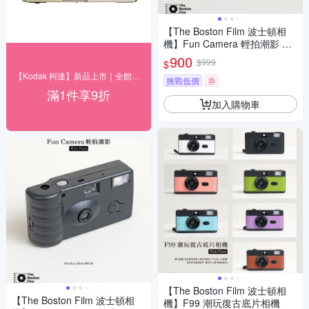
【The Boston Film 波士頓相
機】Fun Camera 輕拍潮影 一
次性帶閃光底片相機即可拍
900
$999
$
【Kodak 柯達】新品上市｜全館９折
挑戰低價
券
滿1件享9折
加入購物車
【The Boston Film 波士頓相
【The Boston Film 波士頓相
機】F99 潮玩復古底片相機