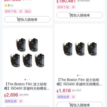
180,481
$189,980
$
5
(
1
)
限時下殺
券
限時下殺
券
贈品
加入購物車
加入購物車
【The Boston Film 波士頓相
【The Boston Film 波士頓相
機】ISO400 穿越時光相機底片
機】ISO400 穿越時光相機底片
(三入組)
1,618
$1,797
$
(五入組)
2,696
$2,995
$
挑戰低價
券
挑戰低價
券
加入購物車