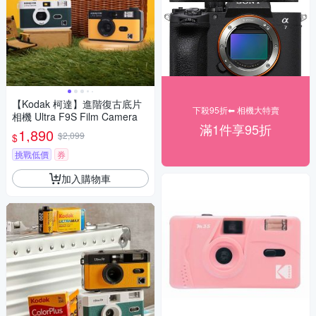
【Kodak 柯達】進階復古底片
下殺95折⬅︎ 相機大特賣
相機 Ultra F9S Film Camera
滿1件享95折
1,890
$2,099
$
挑戰低價
券
加入購物車