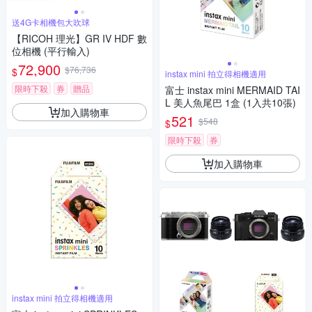
送4G卡相機包大吹球
【RICOH 理光】GR IV HDF 數
位相機 (平行輸入)
72,900
$76,736
$
instax mini 拍立得相機適用
限時下殺
券
贈品
富士 instax mini MERMAID TAI
L 美人魚尾巴 1盒 (1入共10張)
加入購物車
521
$548
$
限時下殺
券
加入購物車
instax mini 拍立得相機適用