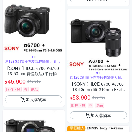
送128G副電座充雙鏡包筆帶大腳架
大清
【SONY 】ILCE-6700 A6700
+16-50mm 變焦鏡組(平行輸
送128G副電座充雙鏡包筆帶大腳架
入)
45,900
大清
$48,315
$
【SONY 】ILCE-6700 A6700
+16-50mm+55-210mm F4.5-
限時下殺
券
贈品
6.3雙鏡組(平行輸入)
53,900
$56,736
$
加入購物車
限時下殺
券
贈品
加入購物車