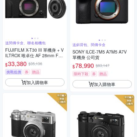
送閃傳卡盒、聯名相機包
送斜背包、閃傳卡盒
FUJIFILM X-T30 III 單機身 + V
SONY ILCE-7M5 A7M5 A7V
ILTROX 唯卓仕 AF 28mm F4.5
單機身 公司貨
XF 自動對焦餅乾鏡頭 公司貨
33,380
$35,136
78,990
$
$83,147
$
挑戰低價
券
贈品
限時下殺
券
贈品
加入購物車
加入購物車