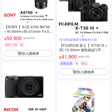
【SONY 】ILCE-6700 A6700
+16-50mm+55-210mm F4.5-
6.3雙鏡組(平行輸入)
50,900
$53,578
$
送128G副電座充雙鏡包大清
限時下殺
券
【FUJIFILM 富士 】X-T30 III +
XC 13-33mm 變焦鏡組*(平行
加入購物車
輸入)
41,900
$44,105
$
挑戰低價
券
贈品
加入購物車