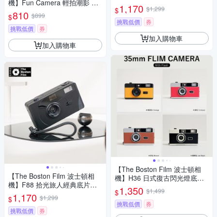
機】Fun Camera 輕拍潮影 一
1,170
$1,299
$
次性帶閃光底片相機即可拍
810
$899
$
挑戰低價
券
挑戰低價
券
加入購物車
加入購物車
【The Boston Film 波士頓相
【The Boston Film 波士頓相
機】H36 日式復古閃光燈底片
機】F88 拾光旅人經典底片相
相機
1,350
$1,499
$
機
1,170
$1,299
$
挑戰低價
券
挑戰低價
券