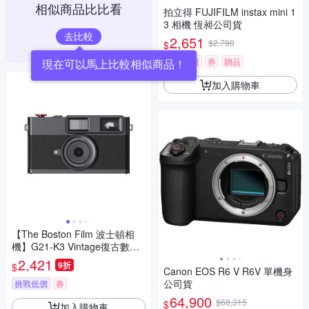
袋
相似商品比比看
拍立得 FUJIFILM instax mini 1
3 相機 恆昶公司貨
去比較
2,651
$2,790
$
限時下殺
券
贈品
現在可以馬上比較相似商品！
加入購物車
【The Boston Film 波士頓相
機】G21-K3 Vintage復古數位
相機含閃光燈 - 黑曜色 內附4G
2,421
9折
$
B記憶卡
Canon EOS R6 V R6V 單機身
公司貨
挑戰低價
券
64,900
$68,315
$
加入購物車