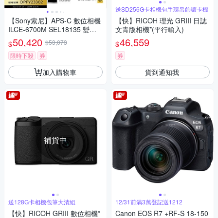
送SD256G卡相機包手環吊飾讀卡機
【Sony索尼】APS-C 數位相機
【快】RICOH 理光 GRIII 日誌
ILCE-6700M SEL18135 變焦
文青版相機*(平行輸入)
鏡組 (公司貨 保固18+6個月)
50,420
46,559
$53,073
$
$
限時下殺
券
券
加入購物車
貨到通知我
補貨中
送128G卡相機包筆大清組
12/31前滿3萬登記送1212
【快】RICOH GRIII 數位相機*
Canon EOS R7 +RF-S 18-150