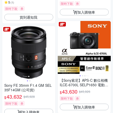
5
(
1
)
限時下殺
券
限時下殺
券
加入購物車
貨到通知我
【Sony索尼】APS-C 數位相機
ILCE-6700L SELP1650 電動變
Sony FE 35mm F1.4 GM SEL
焦鏡組(公司貨 保固18+6個月)
35F14GM (公司貨)
43,630
$45,926
$
43,632
$45,928
$
限時下殺
券
限時下殺
券
加入購物車
加入購物車