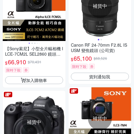
補貨中
Canon RF 24-70mm F2.8L IS
【Sony索尼】小型全片幅相機 I
USM 變焦鏡頭 (公司貨)
LCE-7CM2L SEL2860 鏡頭組
65,100
$68,526
$
(公司貨 保固18+6個月)
66,910
$70,431
$
限時下殺
券
限時下殺
券
貨到通知我
加入購物車
補貨中
補貨中