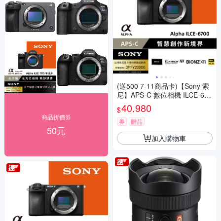
(送500 7-11商品卡)【Sony 索
尼】APS-C 數位相機 ILCE-670
0 單機身 (公司貨 保固18+6個
40,980
$
月)
商品折價券
券
贈品
50元
加入購物車