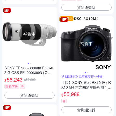
貨到通知我
補貨中
補貨中
SONY FE 200-600mm F5.6-6.
3 G OSS SEL200600G (公司
送128G卡副電座充雙鏡包全配
貨)
56,243
$59,203
$
【快】SONY 索尼 RX10 IV / R
限時下殺
券
X10 M4 大光圈類單眼相機 *(中
文平輸)
55,988
$
貨到通知我
券
貨到通知我