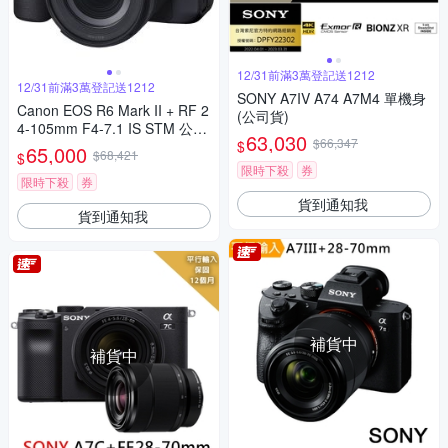
12/31前滿3萬登記送1212
12/31前滿3萬登記送1212
SONY A7IV A74 A7M4 單機身
Canon EOS R6 Mark II + RF 2
(公司貨)
4-105mm F4-7.1 IS STM 公司
63,030
$66,347
$
貨
65,000
$68,421
$
限時下殺
券
限時下殺
券
貨到通知我
貨到通知我
補貨中
補貨中