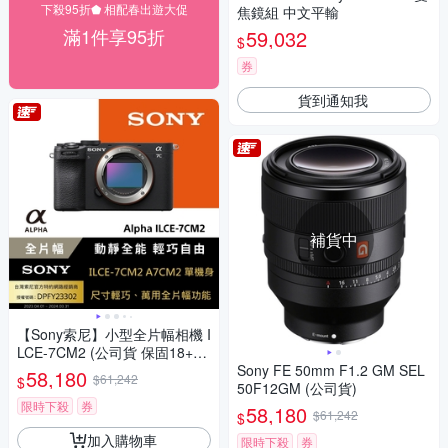
下殺95折⬟ 相配春出遊大促
焦鏡組 中文平輸
滿1件享95折
59,032
$
券
貨到通知我
補貨中
【Sony索尼】小型全片幅相機 I
LCE-7CM2 (公司貨 保固18+6
個月)
Sony FE 50mm F1.2 GM SEL
58,180
$61,242
$
50F12GM (公司貨)
限時下殺
券
58,180
$61,242
$
加入購物車
限時下殺
券