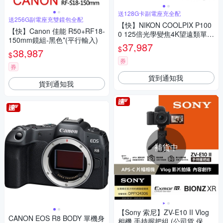
送128G卡副電座充全配
送256G副電座充雙鏡包全配
【快】NIKON COOLPIX P100
【快】Canon 佳能 R50+RF18-
0 125倍光學變焦4K望遠類單眼
150mm鏡組-黑色*(平行輸入)
*(中文平輸)
37,987
$
38,987
$
券
券
貨到通知我
貨到通知我
補貨中
【Sony 索尼】ZV-E10 II Vlog
CANON EOS R8 BODY 單機身
相機 手持握把組 (公司貨 保固1