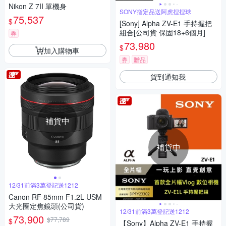
Nikon Z 7II 單機身
SONY指定品送阿虎捏捏球
75,537
$
[Sony] Alpha ZV-E1 手持握把
組合[公司貨 保固18+6個月]
券
73,980
$
加入購物車
券
贈品
貨到通知我
補貨中
補貨中
12/31前滿3萬登記送1212
Canon RF 85mm F1.2L USM
大光圈定焦鏡頭(公司貨)
12/31前滿3萬登記送1212
73,900
$77,789
$
【Sony】Alpha ZV-E1 手持握