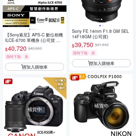
Sony FE 14mm F1.8 GM SEL
【Sony索尼】APS-C 數位相機
14F18GM (公司貨)
ILCE-6700 單機身 (公司貨 保
39,750
$41,842
$
固18+6個月)
40,720
$42,863
$
限時下殺
券
限時下殺
券
加入購物車
加入購物車
補貨中
補貨中