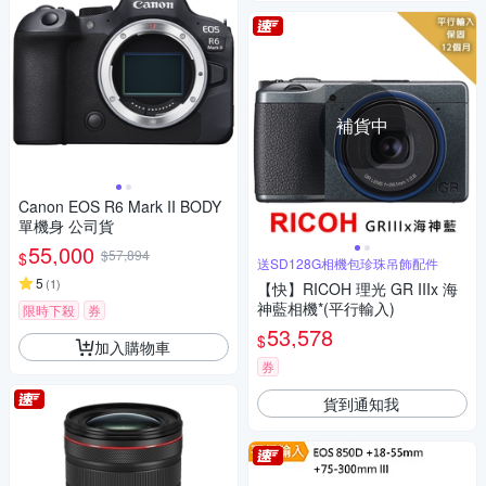
補貨中
Canon EOS R6 Mark II BODY
單機身 公司貨
55,000
$57,894
$
送SD128G相機包珍珠吊飾配件
5
(
1
)
【快】RICOH 理光 GR IIIx 海
神藍相機*(平行輸入)
限時下殺
券
53,578
$
加入購物車
券
貨到通知我