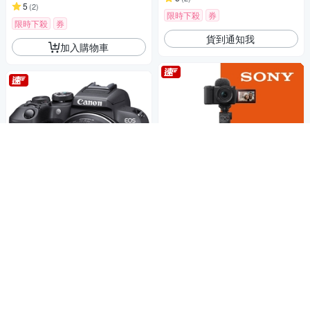
5
(
2
)
限時下殺
券
限時下殺
券
貨到通知我
加入購物車
【Sony索尼】ZV-E10 II Vlog相
Canon EOS R10 + RF-S18-15
機 手持握把組 (公司貨 保固18
0mm f/3.5-6.3 IS STM (公司
+6個月)
35,870
$37,757
$
貨)
36,000
$37,894
$
5
(
2
)
限時下殺
券
限時下殺
券
加入購物車