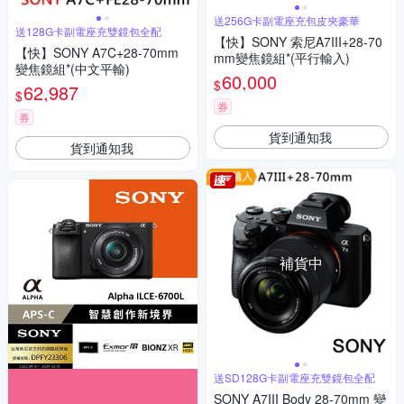
送256G卡副電座充包皮夾豪華
送128G卡副電座充雙鏡包全配
【快】SONY 索尼A7III+28-70
【快】SONY A7C+28-70mm
mm變焦鏡組*(平行輸入)
變焦鏡組*(中文平輸)
60,000
$
62,987
$
券
券
貨到通知我
貨到通知我
補貨中
送SD128G卡副電座充雙鏡包全配
SONY A7III Body 28-70mm 變