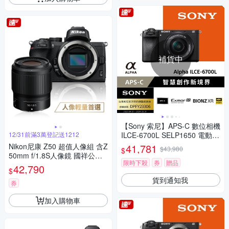
補貨中
【Sony 索尼】APS-C 數位相機
12/31前滿3萬登記送1212
ILCE-6700L SELP1650 電動變
焦鏡組 (公司貨 保固18+6個月)
Nikon尼康 Z50 超值人像組 含Z
41,781
$43,980
$
50mm f/1.8S人像鏡 國祥公司
限時下殺
券
贈品
貨
42,790
$
貨到通知我
券
加入購物車