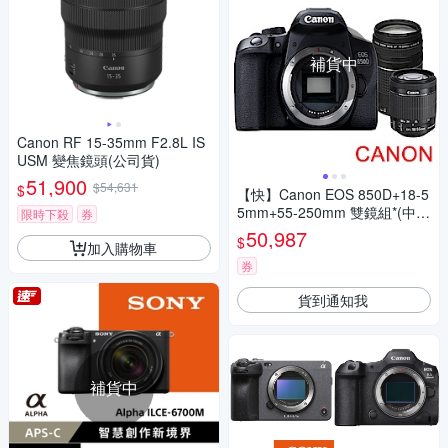
補貨中
Canon RF 15-35mm F2.8L IS
USM 變焦鏡頭(公司貨)
51,900
$54,631
$
【快】Canon EOS 850D+18-5
5mm+55-250mm 雙鏡組*(中文
限時下殺
券
平輸)
50,987
$
加入購物車
券
貨到通知我
補貨中