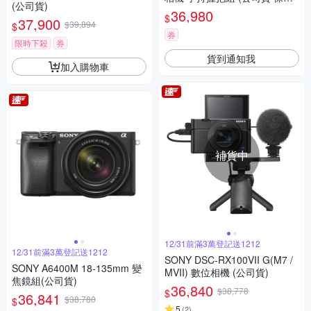
(公司貨)
8+6個月)
36,980
$
37,900
$39,894
$
券
限時下殺
券
貨到通知我
加入購物車
補貨中
12/31前滿3萬登記送1212
12/31前滿3萬登記送1212
SONY DSC-RX100VII G(M7 /
SONY A6400M 18-135mm 變
MVII) 數位相機 (公司貨)
焦鏡組(公司貨)
36,840
$38,778
$
36,841
$38,780
$
5
(
2
)