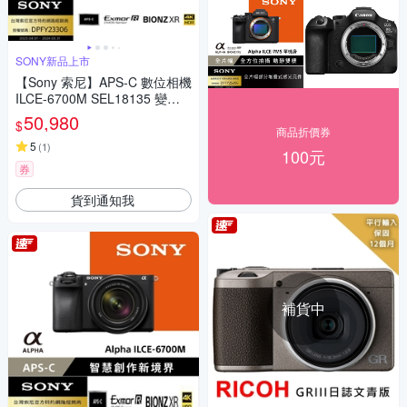
SONY新品上市
【Sony 索尼】APS-C 數位相機
ILCE-6700M SEL18135 變焦
鏡組 (公司貨 保固18+6個月)
50,980
$
商品折價券
5
(
1
)
100元
券
貨到通知我
補貨中