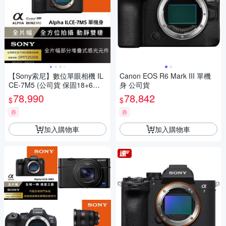
【Sony索尼】數位單眼相機 IL
Canon EOS R6 Mark III 單機
CE-7M5 (公司貨 保固18+6個
身 公司貨
月)
78,990
78,842
$
$
券
券
加入購物車
加入購物車