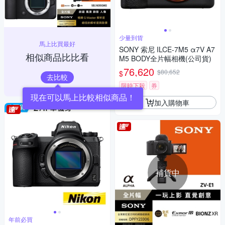
少量到貨
馬上比買最好
SONY 索尼 ILCE-7M5 α7V A7
相似商品比比看
M5 BODY全片幅相機(公司貨)
76,620
$80,652
$
去比較
限時下殺
券
現在可以馬上比較相似商品！
加入購物車
補貨中
年前必買