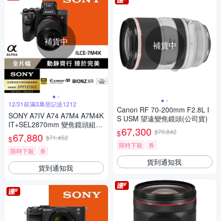
補貨中
補貨中
12/31前滿3萬登記送1212
Canon RF 70-200mm F2.8L I
SONY A7IV A74 A7M4 A7M4K
S USM 望遠變焦鏡頭(公司貨)
IT+SEL2870mm 變焦鏡頭組
67,300
$70,842
$
(公司貨)
67,880
$71,452
$
限時下殺
券
限時下殺
券
貨到通知我
貨到通知我