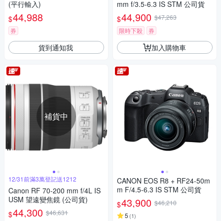
(平行輸入)
mm f/3.5-6.3 IS STM 公司貨
44,988
44,900
$47,263
$
$
券
限時下殺
券
貨到通知我
加入購物車
補貨中
12/31前滿3萬登記送1212
CANON EOS R8 + RF24-50m
m F/4.5-6.3 IS STM 公司貨
Canon RF 70-200 mm f/4L IS
USM 望遠變焦鏡 (公司貨)
43,900
$46,210
$
44,300
$46,631
$
5
(
1
)