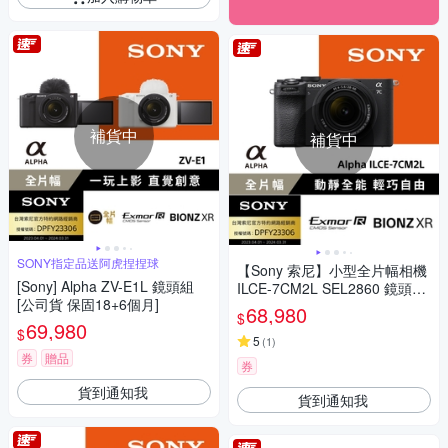
補貨中
補貨中
SONY指定品送阿虎捏捏球
【Sony 索尼】小型全片幅相機
[Sony] Alpha ZV-E1L 鏡頭組
ILCE-7CM2L SEL2860 鏡頭組
[公司貨 保固18+6個月]
(公司貨 保固18+6個月)
68,980
$
69,980
$
5
(
1
)
券
贈品
券
貨到通知我
貨到通知我