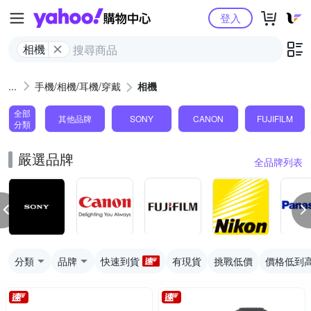
Yahoo購物中心
登入
相機
手機/相機/耳機/穿戴
相機
全部
其他品牌
SONY
CANON
FUJIFILM
分類
嚴選品牌
全品牌列表
分類
品牌
快速到貨
有現貨
挑戰低價
價格低到