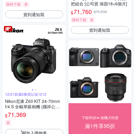
把組合 [公司貨 保固18+6個月]
限時下殺
券
71,760
$75,536
$
貨到通知我
限時下殺
券
貨到通知我
12/31前滿3萬登記送1212
Nikon尼康 Z6II KIT 24-70mm
f/4 S 全幅單眼相機 (國祥公司
貨)
71,369
$
下殺95折⬅︎ 相機大特賣
券
滿1件享95折
加入購物車