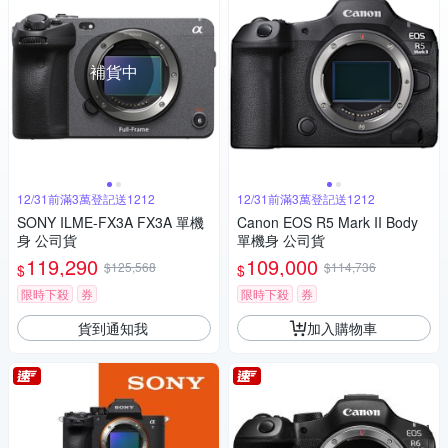
補貨中
12/31前滿3萬登記送1212
12/31前滿3萬登記送1212
SONY ILME-FX3A FX3A 單機
Canon EOS R5 Mark II Body
身 公司貨
單機身 公司貨
119,290
109,000
$125,568
$114,736
$
$
限時下殺
券
限時下殺
券
貨到通知我
加入購物車