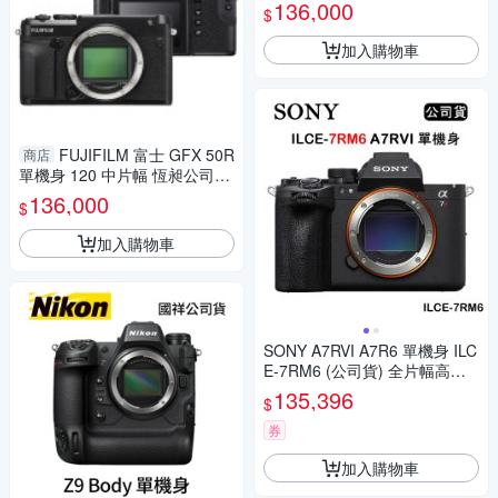
旁軸造型 輕便小巧機身 防滴防
136,000
$
塵 德寶光學
加入購物車
FUJIFILM 富士 GFX 50R
商店
單機身 120 中片幅 恆昶公司貨
旁軸造型 輕便小巧機身 防滴防
136,000
$
塵 德寶光學
加入購物車
SONY A7RVI A7R6 單機身 ILC
E-7RM6 (公司貨) 全片幅高解
析度相機
135,396
$
券
加入購物車