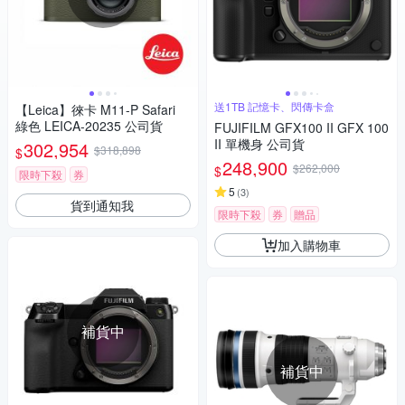
送1TB 記憶卡、閃傳卡盒
【Leica】徠卡 M11-P Safari
綠色 LEICA-20235 公司貨
FUJIFILM GFX100 II GFX 100
II 單機身 公司貨
302,954
$318,898
$
248,900
$262,000
$
限時下殺
券
5
(
3
)
貨到通知我
限時下殺
券
贈品
加入購物車
補貨中
補貨中