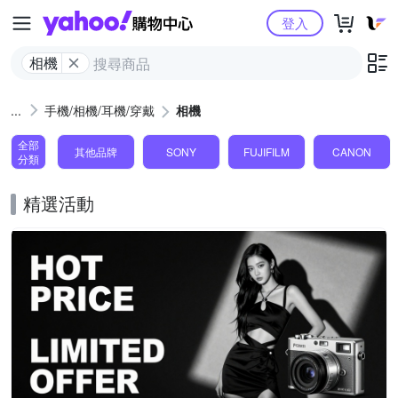
Yahoo購物中心
登入
相機
手機/相機/耳機/穿戴
相機
全部
其他品牌
SONY
FUJIFILM
CANON
分類
精選活動