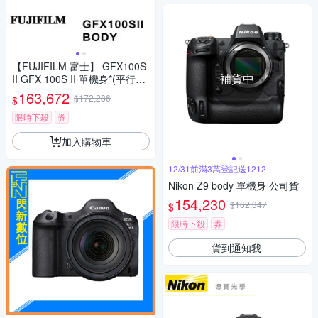
【FUJIFILM 富士】 GFX100S
補貨中
II GFX 100S II 單機身*(平行輸
入)
163,672
$172,286
$
限時下殺
券
加入購物車
12/31前滿3萬登記送1212
Nikon Z9 body 單機身 公司貨
154,230
$162,347
$
限時下殺
券
貨到通知我