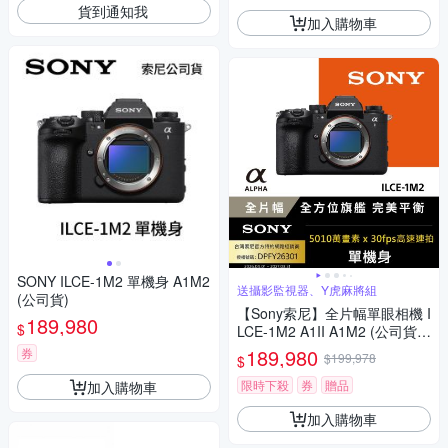
貨到通知我
加入購物車
SONY ILCE-1M2 單機身 A1M2
送攝影監視器、Y虎麻將組
(公司貨)
【Sony索尼】全片幅單眼相機 I
189,980
$
LCE-1M2 A1II A1M2 (公司貨
保固18+6個月)
189,980
券
$199,978
$
限時下殺
券
贈品
加入購物車
加入購物車