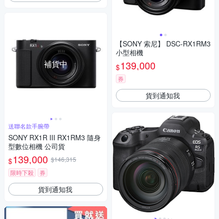
【SONY 索尼】 DSC-RX1RM3
小型相機
補貨中
139,000
$
券
貨到通知我
送聯名款手腕帶
SONY RX1R III RX1RM3 隨身
型數位相機 公司貨
139,000
$146,315
$
限時下殺
券
貨到通知我