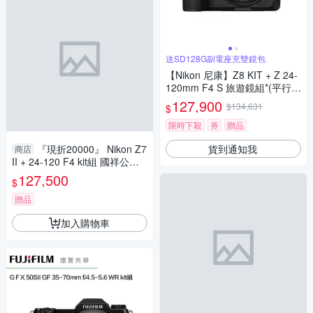
送SD128G副電座充雙鏡包
【Nikon 尼康】Z8 KIT + Z 24-
120mm F4 S 旅遊鏡組*(平行輸
入)
127,900
$134,631
$
限時下殺
券
贈品
貨到通知我
『現折20000』 Nikon Z7
商店
II + 24-120 F4 kit組 國祥公司
貨 德寶光學
127,500
$
贈品
加入購物車