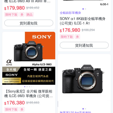
機 ILCE-9M3 A9 III A9III 單機
身 (公司貨 保固18+6個月)
179,980
$189,452
$
全幅錄影單機身
限時下殺
券
贈品
SONY α1 8K錄影全幅單機身
貨到通知我
(公司貨) ILCE-1 A1
176,980
$186,294
$
限時下殺
券
貨到通知我
【Sony索尼】全片幅 微單眼相
機 ILCE-9M3 單機身 (公司貨
保固18+6個月)
176,380
$185,663
$
限時下殺
券
無黑屏120 fps高速連拍