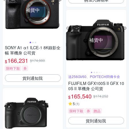
補貨中
補貨中
SONY A1 α1 ILCE-1 8K錄影全
幅 單機身 公司貨
166,231
$174,980
$
限時下殺
券
送256GV60、PGYTECH閃傳卡盒
貨到通知我
FUJIFILM GFX100S II GFX 10
0S II 單機身 公司貨
165,540
$174,252
$
5
(
1
)
限時下殺
券
贈品
貨到通知我