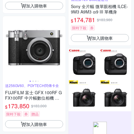
加入購物車
Sony 全片幅 微單眼相機 ILCE-
9M3 A9M3 α9 III 單機身
174,781
$183,980
$
限時下殺
券
加入購物車
送256GV60、PGYTECH閃傳卡盒
FUJIFILM 富士 GFX 100RF G
FX100RF 中片幅數位相機 公
司貨
173,850
$183,000
$
限時下殺
券
贈品
加入購物車