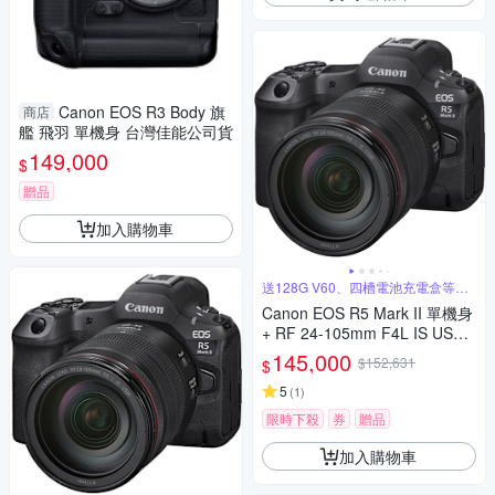
Canon EOS R3 Body 旗
商店
艦 飛羽 單機身 台灣佳能公司貨
149,000
$
贈品
加入購物車
送128G V60、四槽電池充電盒等好
禮
Canon EOS R5 Mark II 單機身
+ RF 24-105mm F4L IS USM
變焦鏡組 公司貨
145,000
$152,631
$
5
(
1
)
限時下殺
券
贈品
加入購物車