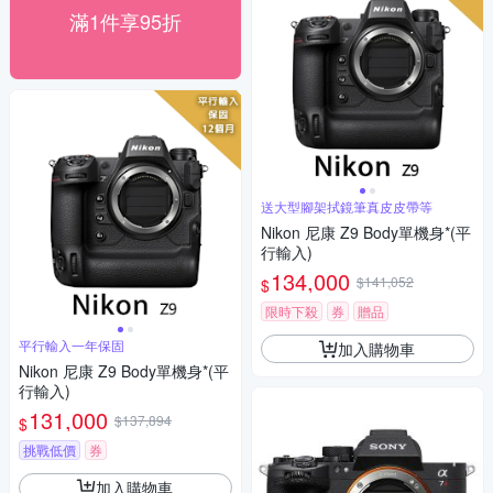
滿1件享95折
送大型腳架拭鏡筆真皮皮帶等
Nikon 尼康 Z9 Body單機身*(平
行輸入)
134,000
$141,052
$
限時下殺
券
贈品
平行輸入一年保固
加入購物車
Nikon 尼康 Z9 Body單機身*(平
行輸入)
131,000
$137,894
$
挑戰低價
券
加入購物車