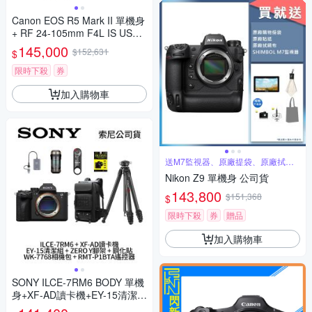
Canon EOS R5 Mark II 單機身
+ RF 24-105mm F4L IS USM
變焦鏡組 公司貨
145,000
$152,631
$
限時下殺
券
加入購物車
送M7監視器、原廠提袋、原廠拭鏡
布
Nikon Z9 單機身 公司貨
143,800
$151,368
$
限時下殺
券
贈品
加入購物車
SONY ILCE-7RM6 BODY 單機
身+XF-AD讀卡機+EY-15清潔組
+ZERO Y腳架+WK-7768相機