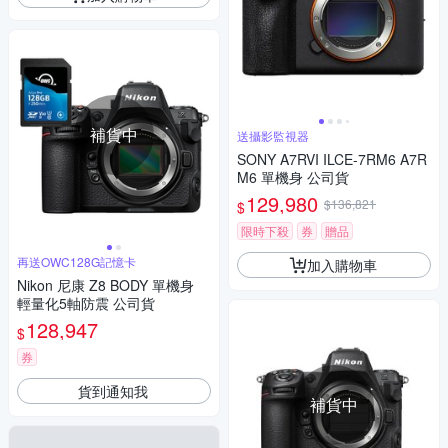
補貨中
送攝影監視器
SONY A7RVI ILCE-7RM6 A7R
M6 單機身 公司貨
129,980
$136,821
$
限時下殺
券
贈品
再送OWC128G記憶卡
加入購物車
Nikon 尼康 Z8 BODY 單機身
輕量化5軸防震 公司貨
128,947
$
券
貨到通知我
補貨中