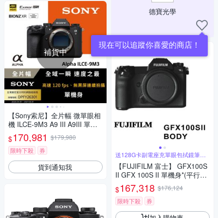
德寶光學
現在可以追蹤你喜愛的商店！
補貨中
【Sony索尼】全片幅 微單眼相
機 ILCE-9M3 A9 III A9III 單機
身 (公司貨 保固18+6個月)
170,981
$179,980
$
限時下殺
券
送128G卡副電座充單眼包拭鏡筆背
帶
【FUJIFILM 富士】 GFX100S
貨到通知我
II GFX 100S II 單機身*(平行輸
入)
167,318
$176,124
$
限時下殺
券
加入購物車