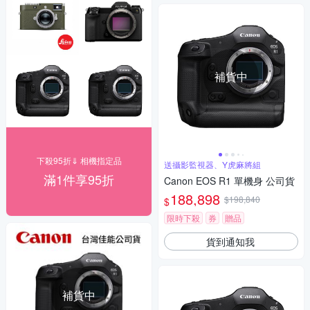
補貨中
下殺95折⇓ 相機指定品
送攝影監視器、Y虎麻將組
滿1件享95折
Canon EOS R1 單機身 公司貨
188,898
$198,840
$
限時下殺
券
贈品
貨到通知我
補貨中