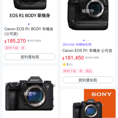
補貨中
Canon EOS R1 BODY 單機身
(公司貨)
185,270
$191,000
$
送Kodak 相機鑰匙圈
限時下殺
券
Canon EOS R1 單機身 公司貨
181,450
貨到通知我
$191,000
$
5
(
1
)
限時下殺
券
贈品
貨到通知我
補貨中