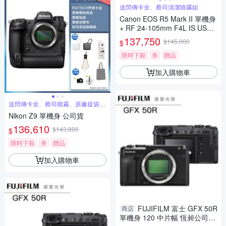
送閃傳卡盒、蔡司清潔噴霧組
Canon EOS R5 Mark II 單機身
+ RF 24-105mm F4L IS USM
變焦鏡組 公司貨
137,750
$145,000
$
限時下殺
券
贈品
加入購物車
送閃傳卡盒、蔡司噴霧、原廠提袋、
原廠貼紙
Nikon Z9 單機身 公司貨
136,610
$143,800
$
限時下殺
券
贈品
加入購物車
FUJIFILM 富士 GFX 50R
商店
單機身 120 中片幅 恆昶公司貨