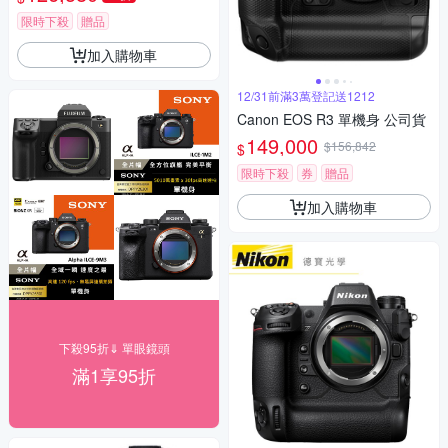
限時下殺
贈品
加入購物車
12/31前滿3萬登記送1212
Canon EOS R3 單機身 公司貨
149,000
$156,842
$
限時下殺
券
贈品
加入購物車
下殺95折⇓ 單眼鏡頭
滿1享95折