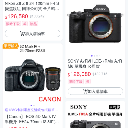
Nikon Z8 Z 8 24-120mm F4 S
變焦鏡組 國祥公司貨 全片幅無
反光鏡相機
126,580
$133,242
$
限時下殺
券
贈品
加入購物車
SONY A7RVI ILCE-7RM6 A7R
M6 單機身 公司貨
126,080
補貨中
$132,715
$
限時下殺
券
加入購物車
送128G卡副電座充雙鏡包拭鏡筆背
帶等
【Canon】 EOS 5D Mark IV
單機身+EF24-70mm f2.8II*(中
文平輸)