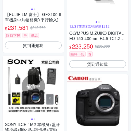
【FUJIFILM 富士】 GFX100 II
單機身中片幅相機*(平行輸入)
231,581
12/31前滿3萬登記送1212
$243,769
$
OLYMPUS M.ZUIKO DIGITAL
限時下殺
券
贈品
ED 150-400mm F4.5 TC1.25x
IS PRO 公司貨
223,250
貨到通知我
$235,000
$
限時下殺
券
貨到通知我
補貨中
SONY ILCE-1M2 單機身+藍牙
遙控器+鋼化貼+讀卡機+電動氣