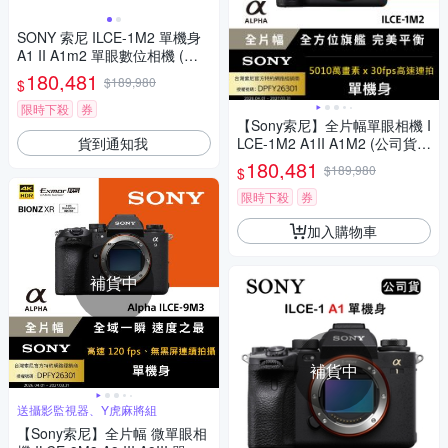
SONY 索尼 ILCE-1M2 單機身
A1 II A1m2 單眼數位相機 (公
司貨)
180,481
$189,980
$
限時下殺
券
【Sony索尼】全片幅單眼相機 I
貨到通知我
LCE-1M2 A1II A1M2 (公司貨
保固18+6個月)
180,481
$189,980
$
限時下殺
券
加入購物車
補貨中
補貨中
送攝影監視器、Y虎麻將組
【Sony索尼】全片幅 微單眼相