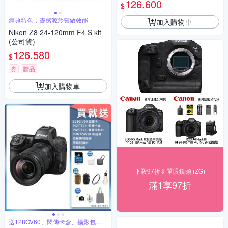
126,600
$
代理恆昶公司貨 德寶光學
經典特色，靈感源於靈敏效能
加入購物車
Nikon Z8 24-120mm F4 S kit
(公司貨)
126,580
$
券
贈品
加入購物車
下殺97折⇓ 單眼鏡頭 (ZG)
滿1享97折
送128GV60、閃傳卡盒、攝影包等
好禮