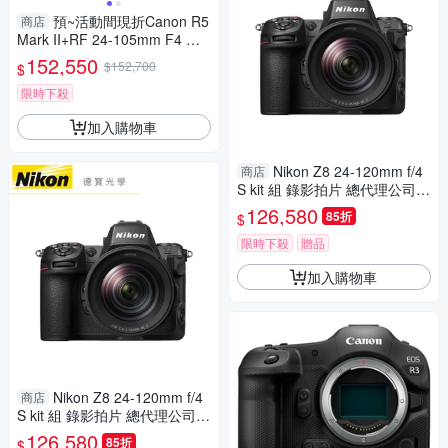
預~活動間現折Canon R5
商店
Mark II+RF 24-105mm F4 鏡
組(R5II,公司貨)
152,550
$152,700
$
限時下殺
加入購物車
Nikon Z8 24-120mm f/4
商店
S kit 組 錄影拍片 總代理公司貨
8/31前登錄送PGY聯名背帶
126,580
85折
$
限時下殺
贈品
加入購物車
Nikon Z8 24-120mm f/4
商店
S kit 組 錄影拍片 總代理公司貨
8/31前登錄送PGY聯名背帶
126,580
85折
$