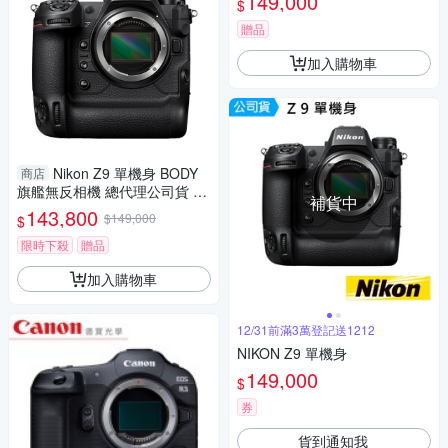
149,000
$
贈品
加入購物車
Nikon Z9 單機身 BODY
商店
旗艦無反相機 總代理公司貨 飛
補貨中
羽
143,800
$149,000
$
限時下殺
贈品
加入購物車
12/31前滿3萬登記送1212
NIKON Z9 單機身
149,000
$
券
貨到通知我