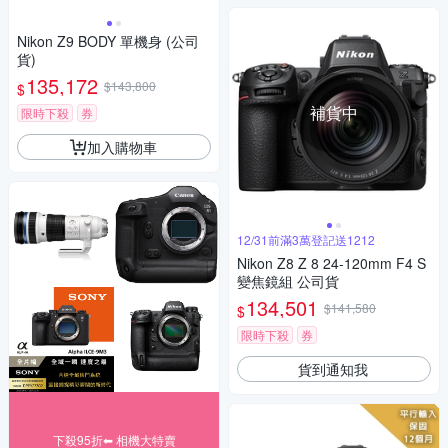
Nikon Z9 BODY 單機身 (公司
貨)
135,172
$143,800
$
補貨中
限時下殺
券
加入購物車
12/31前滿3萬登記送1212
Nikon Z8 Z 8 24-120mm F4 S
變焦鏡組 公司貨
134,501
$141,580
$
限時下殺
券
貨到通知我
下殺95折⬅︎ 相機大特賣