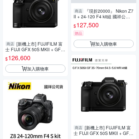
『現折20000』 Nikon Z7
商店
II + 24-120 F4 kit組 國祥公司
貨 德寶光學
127,500
$
贈品
加入購物車
[新機上市] FUJIFILM 富
商店
士 FUJI GFX 50S MKII + GF 3
5-70mm f/4.5-5.6 WR kit組 總
126,600
$
代理恆昶公司貨 德寶光學
加入購物車
[新機上市] FUJIFILM 富
商店
士 FUJI GFX 50S MKII + GF 3
5-70mm f/4.5-5.6 WR kit組 總