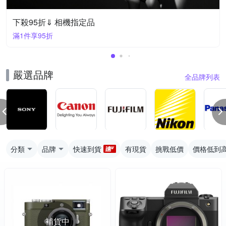
下殺95折⇓ 相機指定品
滿1件享95折
嚴選品牌
全品牌列表
分類
品牌
快速到貨
有現貨
挑戰低價
價格低到
補貨中