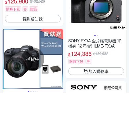
125,900
$132,526
$
限時下殺
券
贈品
貨到通知我
SONY FX3A 全片幅電影機 單
機身 (公司貨) ILME-FX3A
124,386
$130,932
$
補貨中
限時下殺
券
加入購物車
12/31前滿3萬登記送1212
Canon EOS R5 + RF 24-105m
m F4L IS USM 變焦鏡組 公司
補貨中
貨
124,165
$130,700
$
限時下殺
贈品