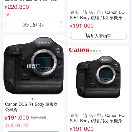
吹+防水後背包+LED補光燈+雙
220,300
$
槽充電器 A1M2 (公司貨)
『新品上市』Canon EO
商店
券
S R1 Body 旗艦 飛羽 單機身
台灣佳能公司貨
191,000
貨到通知我
$
加入購物車
補貨中
Canon EOS R1 Body 單機身
公司貨
『新品上市』Canon EO
商店
191,000
$201,052
$
S R1 Body 旗艦 飛羽 單機身
限時下殺
券
台灣佳能公司貨
191,000
$