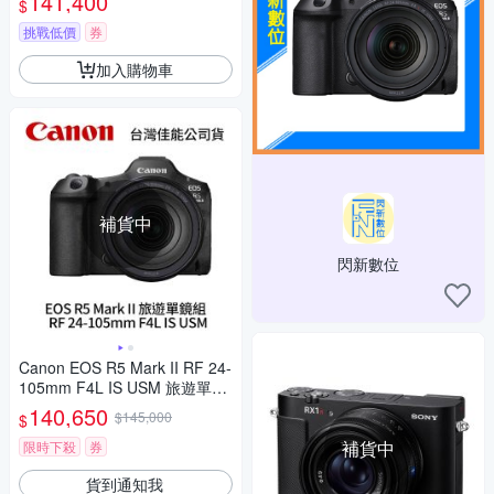
141,400
$
包+RMT-P1BTA遙控器+鋼化貼
α7RVI A7RM6 (公司貨)
挑戰低價
券
加入購物車
補貨中
閃新數位
Canon EOS R5 Mark II RF 24-
105mm F4L IS USM 旅遊單鏡
組 R5M2 (公司貨)
140,650
$145,000
$
補貨中
限時下殺
券
貨到通知我