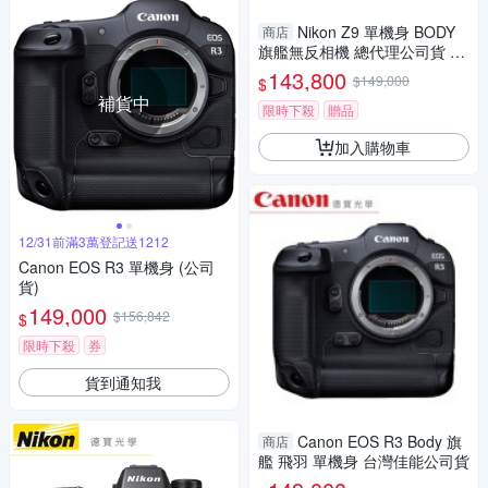
Nikon Z9 單機身 BODY
商店
旗艦無反相機 總代理公司貨 飛
羽
143,800
$149,000
$
補貨中
限時下殺
贈品
加入購物車
12/31前滿3萬登記送1212
Canon EOS R3 單機身 (公司
貨)
149,000
$156,842
$
限時下殺
券
貨到通知我
Canon EOS R3 Body 旗
商店
艦 飛羽 單機身 台灣佳能公司貨