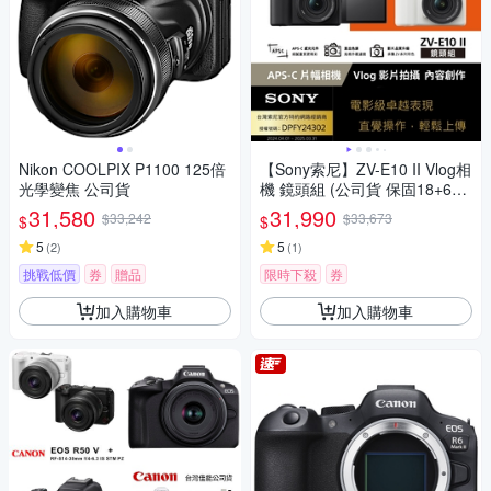
Nikon COOLPIX P1100 125倍
【Sony索尼】ZV-E10 II Vlog相
光學變焦 公司貨
機 鏡頭組 (公司貨 保固18+6個
月)
31,580
31,990
$33,242
$33,673
$
$
5
5
(
2
)
(
1
)
挑戰低價
券
贈品
限時下殺
券
加入購物車
加入購物車