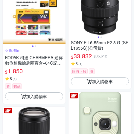
SONY E 16-55mm F2.8 G (SE
L1655G)(公司貨)
交換禮物
33,832
$35,612
$
KODAK 柯達 CHARMERA 迷你
數位相機鑰匙圈盲盒+64G記憶
5
(
1
)
卡組
1,850
限時下殺
券
$
5
(
1
)
加入購物車
券
贈品
加入購物車