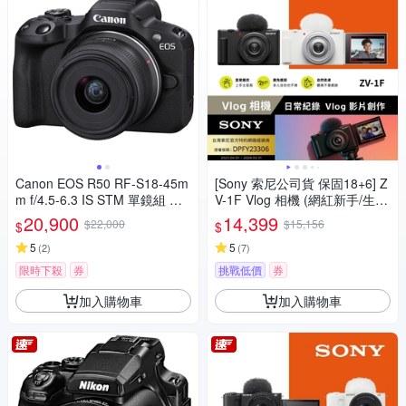
Canon EOS R50 RF-S18-45m
[Sony 索尼公司貨 保固18+6] Z
m f/4.5-6.3 IS STM 單鏡組 公
V-1F Vlog 相機 (網紅新手/生活
司貨
隨拍)
20,900
14,399
$22,000
$15,156
$
$
5
5
(
2
)
(
7
)
限時下殺
券
挑戰低價
券
加入購物車
加入購物車