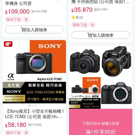
機 手持握把組 (公司貨 保固18
單機身 公司貨
+6個月)
35,870
109,000
$37,757
$
$114,736
$
5
(
2
)
限時下殺
券
限時下殺
券
加入購物車
加入購物車
【Sony索尼】小型全片幅相機 I
LCE-7CM2 (公司貨 保固18+6
個月)
58,180
下殺95折⬅︎ 相機大特賣
$61,242
$
滿1件享95折
限時下殺
券