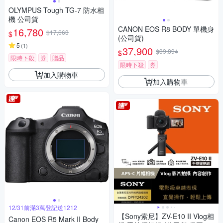
OLYMPUS Tough TG-7 防水相
機 公司貨
CANON EOS R8 BODY 單機身
16,780
$17,663
$
(公司貨)
5
(
1
)
37,900
$39,894
$
限時下殺
券
贈品
限時下殺
券
加入購物車
加入購物車
12/31前滿3萬登記送1212
【Sony索尼】ZV-E10 II Vlog相
Canon EOS R5 Mark II Body