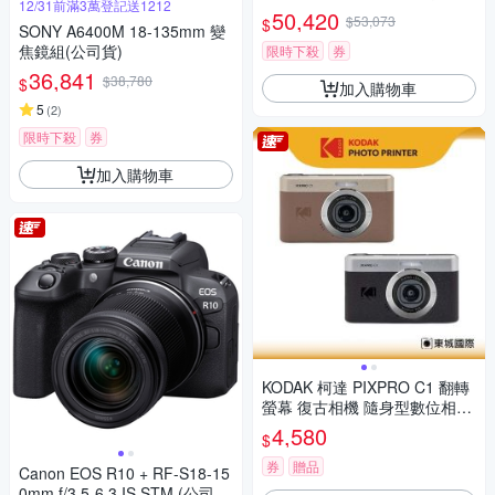
12/31前滿3萬登記送1212
鏡組 (公司貨 保固18+6個月)
50,420
$53,073
$
SONY A6400M 18-135mm 變
焦鏡組(公司貨)
限時下殺
券
36,841
$38,780
$
加入購物車
5
(
2
)
限時下殺
券
加入購物車
KODAK 柯達 PIXPRO C1 翻轉
螢幕 復古相機 隨身型數位相機
+ 32G記憶卡組
4,580
$
券
贈品
Canon EOS R10 + RF-S18-15
0mm f/3.5-6.3 IS STM (公司