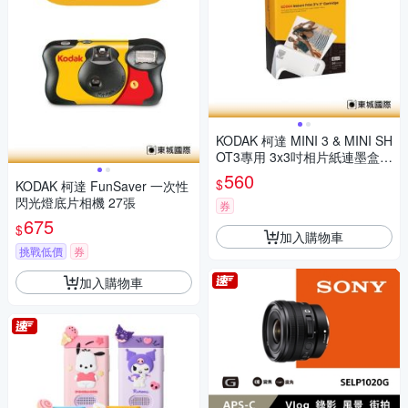
KODAK 柯達 MINI 3 & MINI SH
OT3專用 3x3吋相片紙連墨盒(3
0張) 公司貨
560
$
KODAK 柯達 FunSaver 一次性
閃光燈底片相機 27張
券
675
$
加入購物車
挑戰低價
券
加入購物車