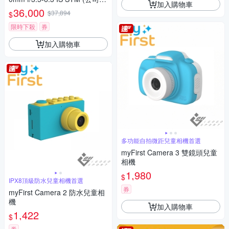
加入購物車
貨)
36,000
$37,894
$
限時下殺
券
加入購物車
多功能自拍微距兒童相機首選
myFirst Camera 3 雙鏡頭兒童
相機
1,980
$
IPX8頂級防水兒童相機首選
券
myFirst Camera 2 防水兒童相
機
加入購物車
1,422
$
券