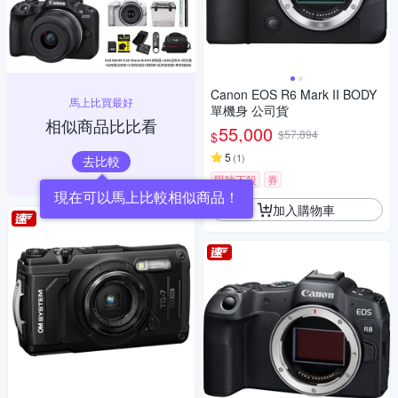
Canon EOS R6 Mark II BODY
馬上比買最好
單機身 公司貨
相似商品比比看
55,000
$57,894
$
5
(
1
)
去比較
限時下殺
券
現在可以馬上比較相似商品！
加入購物車