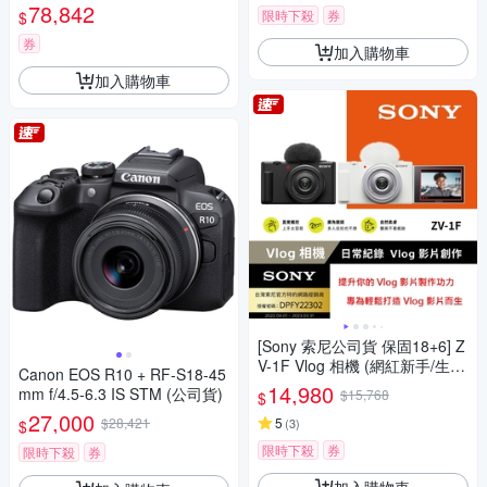
78,842
限時下殺
券
$
券
加入購物車
加入購物車
[Sony 索尼公司貨 保固18+6] Z
V-1F Vlog 相機 (網紅新手/生活
Canon EOS R10 + RF-S18-45
隨拍)
14,980
mm f/4.5-6.3 IS STM (公司貨)
$15,768
$
27,000
$28,421
5
(
3
)
$
限時下殺
券
限時下殺
券
加入購物車