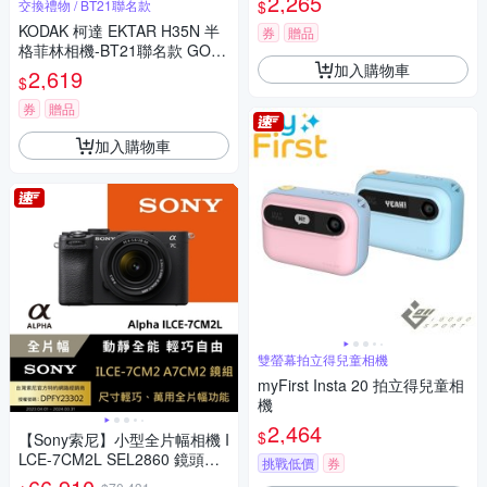
2,265
$
交換禮物 / BT21聯名款
KODAK 柯達 EKTAR H35N 半
券
贈品
格菲林相機-BT21聯名款 GOL
加入購物車
D 200底片組
2,619
$
券
贈品
加入購物車
雙螢幕拍立得兒童相機
myFirst Insta 20 拍立得兒童相
機
2,464
$
【Sony索尼】小型全片幅相機 I
LCE-7CM2L SEL2860 鏡頭組
挑戰低價
券
(公司貨 保固18+6個月)