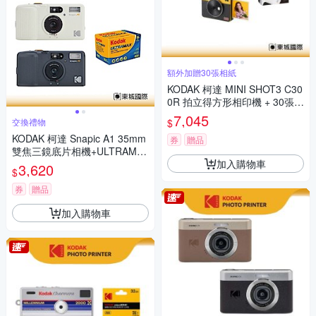
額外加贈30張相紙
KODAK 柯達 MINI SHOT3 C30
0R 拍立得方形相印機 + 30張相
紙組 公司貨
7,045
$
交換禮物
KODAK 柯達 Snapic A1 35mm
券
贈品
雙焦三鏡底片相機+ULTRAMA
加入購物車
X 400底片組
3,620
$
券
贈品
加入購物車