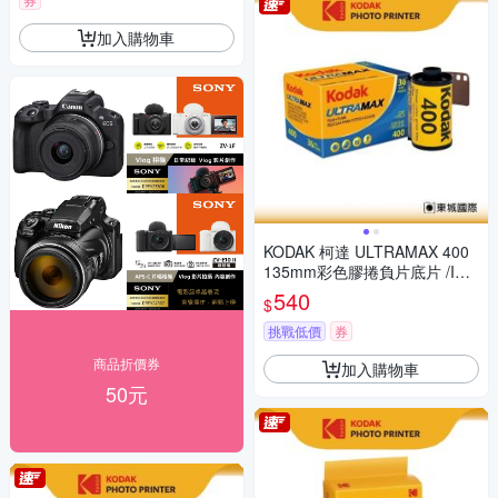
加入購物車
KODAK 柯達 ULTRAMAX 400
135mm彩色膠捲負片底片 /ISO
400 36張
540
$
挑戰低價
券
商品折價券
加入購物車
50元