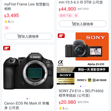
mm f/3.5-6.3 IS STM 公司貨
myFirst Frame Live 智慧數位
44,900
相框
$47,263
$
3,495
限時下殺
券
$
5
(
1
)
加入購物車
券
加入購物車
SONY ZV-E10 + SELP16502
標準單鏡組 (公司貨)
20,980
$22,084
$
Canon EOS R6 Mark III 單機
身 公司貨
5
(
1
)