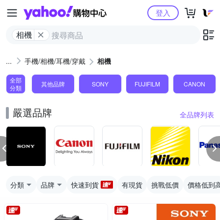
Yahoo購物中心
登入
相機
手機/相機/耳機/穿戴
相機
全部
其他品牌
SONY
FUJIFILM
CANON
分類
嚴選品牌
全品牌列表
分類
品牌
快速到貨
有現貨
挑戰低價
價格低到