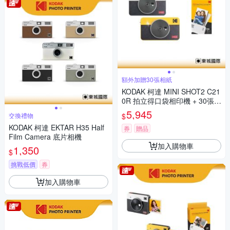
額外加贈30張相紙
KODAK 柯達 MINI SHOT2 C21
0R 拍立得口袋相印機 + 30張相
紙組 公司貨
5,945
$
交換禮物
KODAK 柯達 EKTAR H35 Half
券
贈品
Film Camera 底片相機
加入購物車
1,350
$
挑戰低價
券
加入購物車