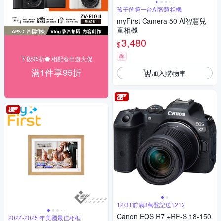
孩子的第一台AI智慧相機
myFirst Camera 50 AI智慧兒
童相機
3,480
$
券
下殺95折⬟ 相配春出遊大促
滿1件享95折
加入購物車
12/31前滿3萬登記送1212
Canon EOS R7 +RF-S 18-150
2024-2025 年美國最佳相框