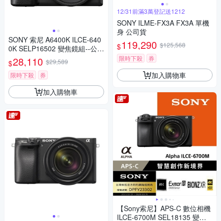
12/31前滿3萬登記送1212
SONY ILME-FX3A FX3A 單機
身 公司貨
SONY 索尼 A6400K ILCE-640
119,290
$125,568
$
0K SELP16502 變焦鏡組--公司
貨
限時下殺
券
28,110
$29,589
$
加入購物車
限時下殺
券
加入購物車
【Sony索尼】APS-C 數位相機
ILCE-6700M SEL18135 變焦