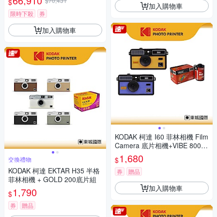
66,910
$70,431
$
加入購物車
限時下殺
券
加入購物車
KODAK 柯達 I60 菲林相機 Film
Camera 底片相機+VIBE 800底
片組
1,680
$
交換禮物
KODAK 柯達 EKTAR H35 半格
券
贈品
菲林相機 + GOLD 200底片組
加入購物車
1,790
$
券
贈品