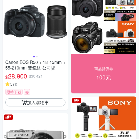
Canon EOS R50 + 18-45mm +
55-210mm 雙鏡組 公司貨
商品折價券
28,900
100元
$30,421
$
5
(
1
)
限時下殺
券
加入購物車