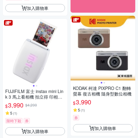
加入購物車
KODAK 柯達 PIXPRO C1 翻轉
FUJIFILM 富士 instax mini Lin
螢幕 復古相機 隨身型數位相機
k 3 馬上看相機 拍立得 印相機
3,990
公司貨
$
3,990
$4,200
$
5
(
1
)
5
(
1
)
券
限時下殺
券
加入購物車
加入購物車