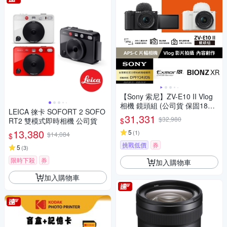
【Sony 索尼】ZV-E10 II Vlog
相機 鏡頭組 (公司貨 保固18+6
LEICA 徠卡 SOFORT 2 SOFO
個月)
31,331
$32,980
$
RT2 雙模式即時相機 公司貨
13,380
5
(
1
)
$14,084
$
挑戰低價
券
5
(
3
)
限時下殺
券
加入購物車
加入購物車