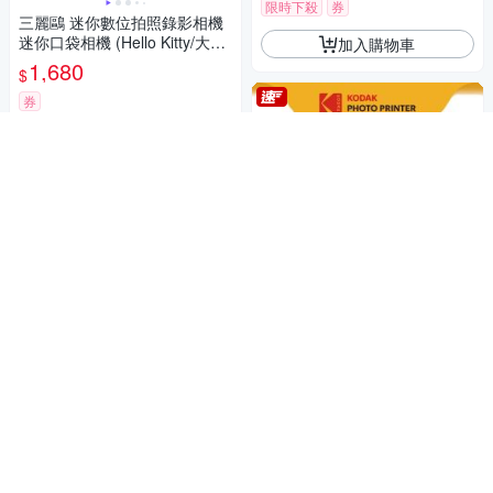
限時下殺
券
三麗鷗 迷你數位拍照錄影相機
迷你口袋相機 (Hello Kitty/大耳
加入購物車
狗/酷洛米)
1,680
$
券
加入購物車
KODAK 柯達 FunSaver 一次性
閃光燈底片相機 39張
779
$
券
KODAK 柯達 MICRO SDXC UH
S-I U3 V30 A1 256G 高速記憶
加入購物車
卡(附轉卡)
1,520
$