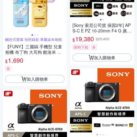
[Sony 索尼公司貨 保固2年] AP
S-C E PZ 10-20mm F4 G 廣角
電動變焦鏡 SELP1020G
19,380
$20,400
$
觸控式螢幕 拍照錄影 專屬桌布相框
【FUNY】三麗鷗 手機型 兒童
限時下殺
券
相機 布丁狗 大耳狗 酷洛米 帕
加入購物車
恰狗
1,690
$
券
加入購物車