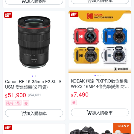
加入購物車
KODAK 柯達 PIXPRO數位相機
Canon RF 15-35mm F2.8L IS
WPZ2 16MP 4倍光學變焦 防水
USM 變焦鏡頭(公司貨)
數位相機 公司貨
7,490
51,900
$
$54,631
$
券
限時下殺
券
加入購物車
加入購物車