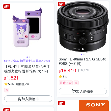
Sony FE 40mm F2.5 G SEL40
觸控式螢幕 拍照錄影 專屬桌布相框
F25G (公司貨)
【FUNY】三麗鷗 兒童相機 手
18,410
$19,378
$
機型兒童相機 帕恰狗 大耳狗 酷
洛米
1,521
5
(
2
)
$
限時下殺
券
5
(
3
)
總銷量>50
券
加入購物車
加入購物車