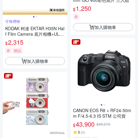
mm ISO 400彩色底片 三入組
1,250
$
券
交換禮物
加入購物車
KODAK 柯達 EKTAR H35N Hal
f Film Camera 底片相機+ULTR
AMAX 400底片組
2,315
$
券
贈品
加入購物車
CANON EOS R8 + RF24-50m
m F/4.5-6.3 IS STM 公司貨
43,900
$46,210
$
5
(
1
)