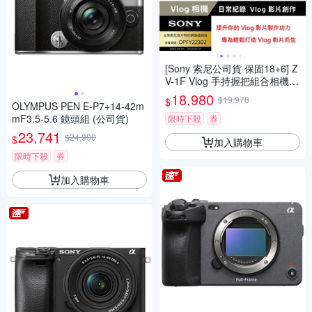
[Sony 索尼公司貨 保固18+6] Z
V-1F Vlog 手持握把組合相機
(網紅新手/生活隨拍)
18,980
$19,978
$
OLYMPUS PEN E-P7+14-42m
mF3.5-5.6 鏡頭組 (公司貨)
限時下殺
券
23,741
$24,990
$
加入購物車
限時下殺
券
加入購物車