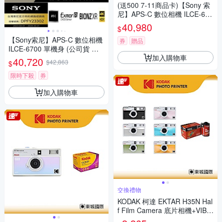
(送500 7-11商品卡)【Sony 索
尼】APS-C 數位相機 ILCE-670
0 單機身 (公司貨 保固18+6個
40,980
$
月)
【Sony索尼】APS-C 數位相機
券
贈品
ILCE-6700 單機身 (公司貨 保
加入購物車
固18+6個月)
40,720
$42,863
$
限時下殺
券
加入購物車
交換禮物
KODAK 柯達 EKTAR H35N Hal
f Film Camera 底片相機+VIBE
800底片組