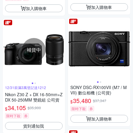
加入購物車
加入購物車
補貨中
SONY DSC-RX100VII (M7 / M
12/31前滿3萬登記送1212
VII) 數位相機 (公司貨)
Nikon Z30 Z + DX 16-50mm+Z
35,480
DX 50-250MM 雙鏡組 公司貨
$37,347
$
34,105
$35,900
$
限時下殺
券
限時下殺
券
加入購物車
貨到通知我