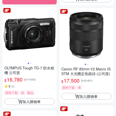
OLYMPUS Tough TG-7 防水相
Canon RF 85mm f/2 Macro IS
機 公司貨
STM 大光圈定焦鏡頭 (公司貨)
16,780
17,500
$17,663
$
$18,421
$
5
(
1
)
限時下殺
券
限時下殺
券
贈品
加入購物車
加入購物車