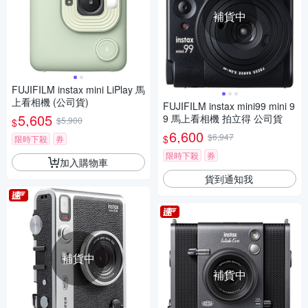
補貨中
FUJIFILM instax mini LiPlay 馬
上看相機 (公司貨)
FUJIFILM instax mini99 mini 9
5,605
9 馬上看相機 拍立得 公司貨
$5,900
$
6,600
$6,947
$
限時下殺
券
限時下殺
券
加入購物車
貨到通知我
補貨中
補貨中