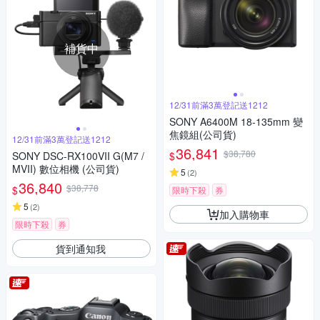
補貨中
12/31前滿3萬登記送1212
SONY A6400M 18-135mm 變
焦鏡組(公司貨)
12/31前滿3萬登記送1212
36,841
$38,780
$
SONY DSC-RX100VII G(M7 /
MVII) 數位相機 (公司貨)
5
(
2
)
36,840
$38,778
$
限時下殺
券
5
(
2
)
加入購物車
限時下殺
券
貨到通知我