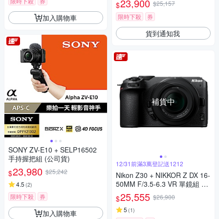
23,900
限時下殺
券
$25,157
$
限時下殺
券
加入購物車
貨到通知我
補貨中
SONY ZV-E10 + SELP16502
手持握把組 (公司貨)
12/31前滿3萬登記送1212
23,980
$25,242
$
Nikon Z30 + NIKKOR Z DX 16-
50MM F/3.5-6.3 VR 單鏡組 公
4.5
(
2
)
司貨
25,555
限時下殺
券
$26,900
$
5
(
1
)
加入購物車