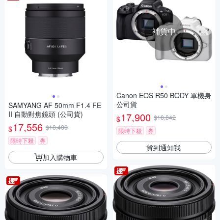
補貨中
Canon EOS R50 BODY 單機身
公司貨
SAMYANG AF 50mm F1.4 FE
II 自動對焦鏡頭 (公司貨)
17,900
$18,842
$
17,556
$18,480
$
限時下殺
券
限時下殺
券
貨到通知我
加入購物車