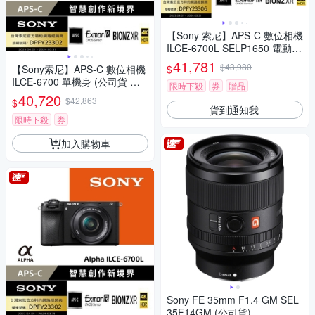
【Sony 索尼】APS-C 數位相機
ILCE-6700L SELP1650 電動變
焦鏡組 (公司貨 保固18+6個月)
41,781
$43,980
$
【Sony索尼】APS-C 數位相機
ILCE-6700 單機身 (公司貨 保
限時下殺
券
贈品
固18+6個月)
40,720
$42,863
$
貨到通知我
限時下殺
券
加入購物車
Sony FE 35mm F1.4 GM SEL
35F14GM (公司貨)