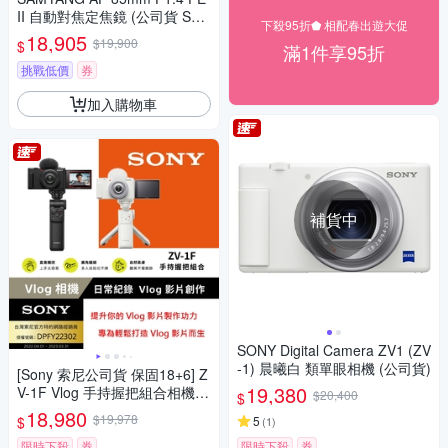
II 自動對焦定焦鏡 (公司貨 SO
下殺95折⬟ 相配春出遊大促
NY FE接環)
18,905
$19,900
$
滿1件享95折
挑戰低價
券
加入購物車
補貨中
SONY Digital Camera ZV1 (ZV
-1) 晨曦白 類單眼相機 (公司貨)
[Sony 索尼公司貨 保固18+6] Z
19,380
V-1F Vlog 手持握把組合相機
$20,400
$
(網紅新手/生活隨拍)
18,980
$19,978
$
5
(
1
)
限時下殺
券
限時下殺
券