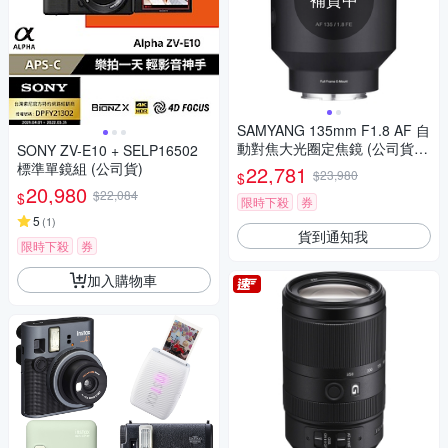
SAMYANG 135mm F1.8 AF 自
動對焦大光圈定焦鏡 (公司貨 S
SONY ZV-E10 + SELP16502
ONY FE接環)
標準單鏡組 (公司貨)
22,781
$23,980
$
20,980
$22,084
$
限時下殺
券
5
(
1
)
貨到通知我
限時下殺
券
加入購物車