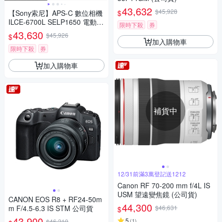
43,632
$45,928
$
【Sony索尼】APS-C 數位相機
ILCE-6700L SELP1650 電動變
限時下殺
券
焦鏡組(公司貨 保固18+6個月)
43,630
$45,926
$
加入購物車
限時下殺
券
加入購物車
補貨中
12/31前滿3萬登記送1212
Canon RF 70-200 mm f/4L IS
USM 望遠變焦鏡 (公司貨)
CANON EOS R8 + RF24-50m
44,300
m F/4.5-6.3 IS STM 公司貨
$46,631
$
43,900
5
(
1
)
$46,210