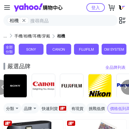
Yahoo購物中心
登入
相機
手機/相機/耳機/穿戴
相機
全部
SONY
CANON
FUJIFILM
OM SYSTEM
分類
嚴選品牌
全品牌列表
分類
品牌
快速到貨
有現貨
挑戰低價
價格低到