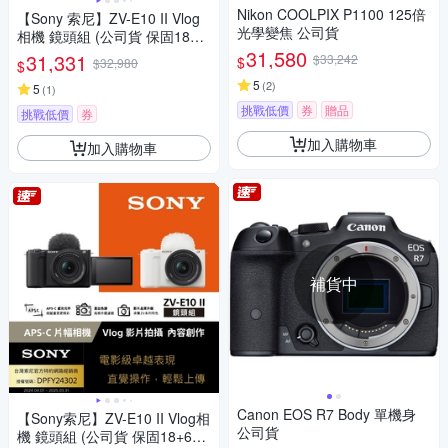
Nikon COOLPIX P1100 125倍
【Sony 索尼】ZV-E10 II Vlog
光學變焦 公司貨
相機 鏡頭組 (公司貨 保固18+6
個月)
31,580
31,331
$33,242
$
$32,980
$
5
(
2
)
5
(
1
)
挑戰低價
券
贈品
挑戰低價
券
加入購物車
加入購物車
補貨中
Canon EOS R7 Body 單機身
【Sony索尼】ZV-E10 II Vlog相
公司貨
機 鏡頭組 (公司貨 保固18+6個