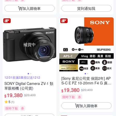
加入購物車
貨到通知我
補貨中
12/31前滿3萬登記送1212
[Sony 索尼公司貨 保固2年] AP
S-C E PZ 10-20mm F4 G 廣角
SONY Digital Camera ZV-1 類
電動變焦鏡 SELP1020G
單眼相機 (公司貨)
19,380
$20,400
$
19,380
$20,400
$
限時下殺
券
5
(
1
)
加入購物車
限時下殺
券