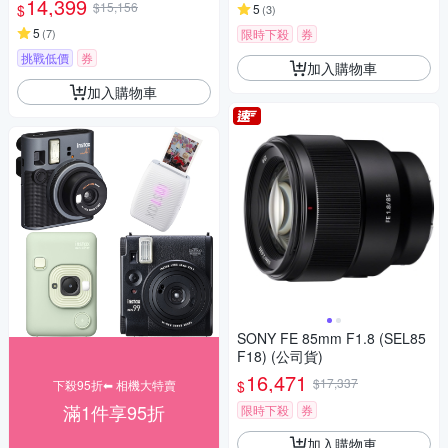
14,399
$15,156
$
5
(
3
)
5
(
7
)
限時下殺
券
挑戰低價
券
加入購物車
加入購物車
SONY FE 85mm F1.8 (SEL85
F18) (公司貨)
16,471
$17,337
$
下殺95折⬅︎ 相機大特賣
滿1件享95折
限時下殺
券
加入購物車