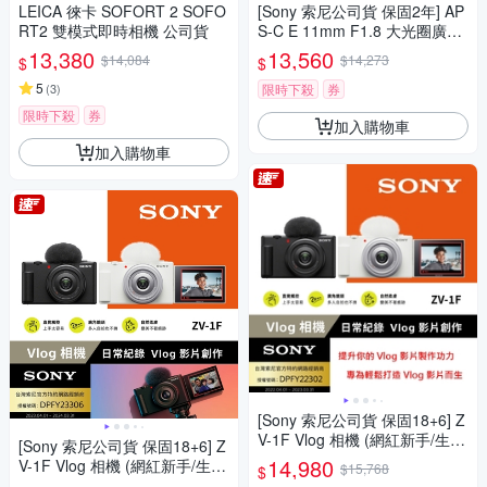
LEICA 徠卡 SOFORT 2 SOFO
[Sony 索尼公司貨 保固2年] AP
RT2 雙模式即時相機 公司貨
S-C E 11mm F1.8 大光圈廣角
定焦鏡 SEL11F18
13,380
13,560
$14,084
$14,273
$
$
5
(
3
)
限時下殺
券
限時下殺
券
加入購物車
加入購物車
[Sony 索尼公司貨 保固18+6] Z
V-1F Vlog 相機 (網紅新手/生活
[Sony 索尼公司貨 保固18+6] Z
隨拍)
14,980
V-1F Vlog 相機 (網紅新手/生活
$15,768
$
隨拍)