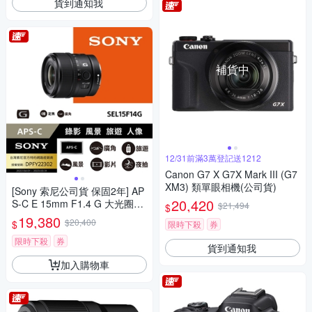
貨到通知我
補貨中
12/31前滿3萬登記送1212
Canon G7 X G7X Mark III (G7
XM3) 類單眼相機(公司貨)
[Sony 索尼公司貨 保固2年] AP
20,420
S-C E 15mm F1.4 G 大光圈廣
$21,494
$
角定焦鏡 SEL15F14G
19,380
$20,400
$
限時下殺
券
限時下殺
券
貨到通知我
加入購物車