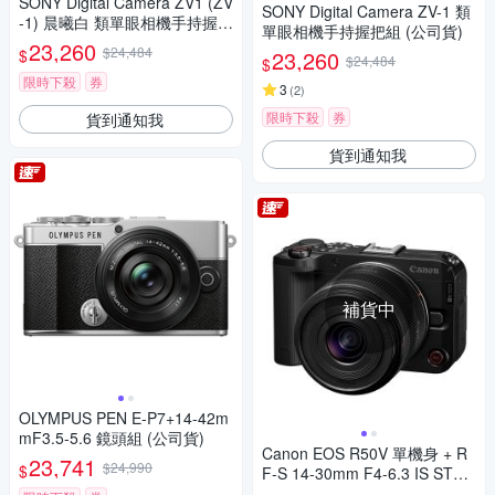
SONY Digital Camera ZV1 (ZV
SONY Digital Camera ZV-1 類
-1) 晨曦白 類單眼相機手持握把
單眼相機手持握把組 (公司貨)
組 (公司貨)
23,260
$24,484
$
23,260
$24,484
$
限時下殺
券
3
(
2
)
限時下殺
券
貨到通知我
貨到通知我
補貨中
OLYMPUS PEN E-P7+14-42m
mF3.5-5.6 鏡頭組 (公司貨)
Canon EOS R50V 單機身 + R
23,741
$24,990
$
F-S 14-30mm F4-6.3 IS STM
PZ 變焦鏡組 公司貨