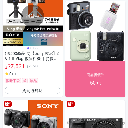
補貨中
(送500商品卡)【Sony 索尼】Z
V-1 II Vlog 數位相機 手持握把
組合 (公司貨 保固18+6個月)
27,531
$28,980
$
5
(
1
)
商品折價券
限時下殺
券
贈品
50元
貨到通知我