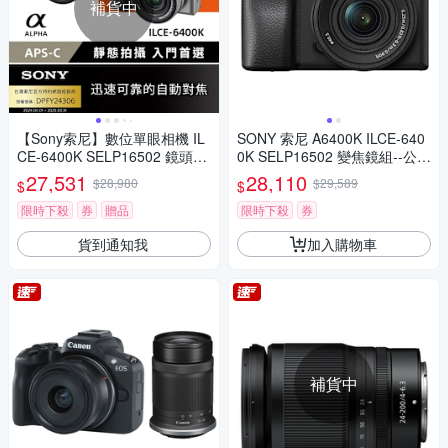
補貨中
【Sony索尼】數位單眼相機 IL
SONY 索尼 A6400K ILCE-640
CE-6400K SELP16502 鏡頭組
0K SELP16502 變焦鏡組--公司
(公司貨 保固18+6個月)
貨
27,531
28,110
$28,980
$29,589
$
$
限時下殺
券
贈品
限時下殺
券
貨到通知我
加入購物車
補貨中