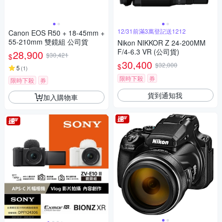
12/31前滿3萬登記送1212
Canon EOS R50 + 18-45mm +
55-210mm 雙鏡組 公司貨
Nikon NIKKOR Z 24-200MM
F/4-6.3 VR (公司貨)
28,900
$30,421
$
30,400
$32,000
$
5
(
1
)
限時下殺
券
限時下殺
券
貨到通知我
加入購物車