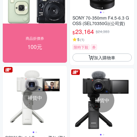
SONY 70-350mm F4.5-6.3 G
OSS (SEL70350G)(公司貨)
23,164
$24,383
$
商品折價券
5
(
1
)
100元
限時下殺
券
加入購物車
補貨中
補貨中