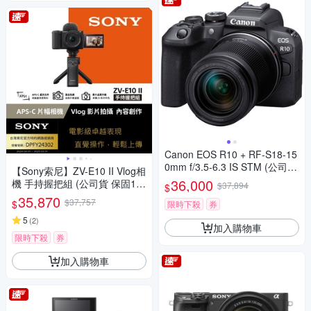
Canon EOS R10 + RF-S18-15
0mm f/3.5-6.3 IS STM (公司
【Sony索尼】ZV-E10 II Vlog相
貨)
36,000
機 手持握把組 (公司貨 保固18
$37,894
$
+6個月)
35,870
$37,757
$
限時下殺
券
5
(
2
)
加入購物車
限時下殺
券
加入購物車