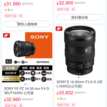
月)
32,900
31,990
$34,631
$
$33,673
$
限時下殺
券
5
(
1
)
限時下殺
券
貨到通知我
加入購物車
SONY E 16-55mm F2.8 G (SE
L1655G)(公司貨)
SONY FE PZ 16-35 mm F4 G
33,832
SELP1635G 公司貨
$35,612
$
32,960
5
(
1
)
$34,694
$
限時下殺
券
限時下殺
券