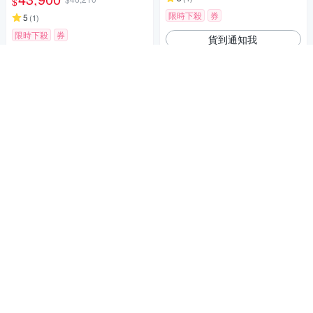
$
限時下殺
券
5
(
1
)
限時下殺
券
貨到通知我
加入購物車
【Sony索尼】APS-C 數位相機
ILCE-6700M SEL18135 變焦
12/31前滿3萬登記送1212
鏡組 (公司貨 保固18+6個月)
50,420
$53,073
$
Canon EOS R7 +RF-S 18-150
mm f/3.5-6.3 IS STM 公司貨
限時下殺
券
44,900
$47,263
$
加入購物車
限時下殺
券