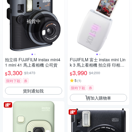
補貨中
拍立得 FUJIFILM instax mini4
FUJIFILM 富士 instax mini Lin
1 mini 41 馬上看相機 公司貨
k 3 馬上看相機 拍立得 印相機
公司貨
3,300
3,990
$3,473
$4,200
$
$
5
限時下殺
券
(
1
)
限時下殺
券
貨到通知我
加入購物車