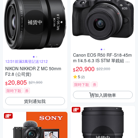
補貨中
Canon EOS R50 RF-S18-45m
m f/4.5-6.3 IS STM 單鏡組 公
12/31前滿3萬登記送1212
司貨
20,900
NIKON NIKKOR Z MC 50mm
$22,000
$
F2.8 (公司貨)
5
(
2
)
20,805
$21,900
$
限時下殺
券
限時下殺
券
加入購物車
貨到通知我
補貨中