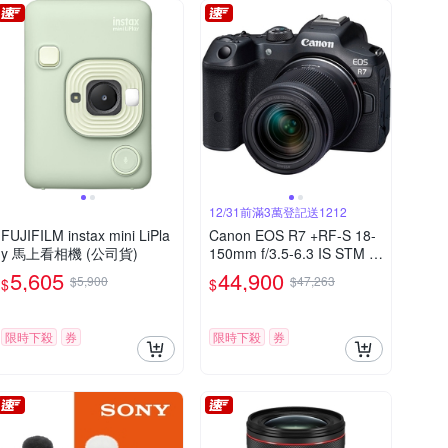
12/31前滿3萬登記送1212
FUJIFILM instax mini LiPla
Canon EOS R7 +RF-S 18-
y 馬上看相機 (公司貨)
150mm f/3.5-6.3 IS STM 公
司貨
5,605
44,900
$5,900
$47,263
$
$
限時下殺
券
限時下殺
券