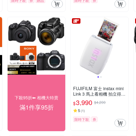
限時下殺
券
贈品
限時下殺
券
FUJIFILM 富士 instax mini
Link 3 馬上看相機 拍立得
下殺95折⬅︎ 相機大特賣
印相機 公司貨
3,990
$4,200
$
滿1件享95折
5
(
1
)
限時下殺
券