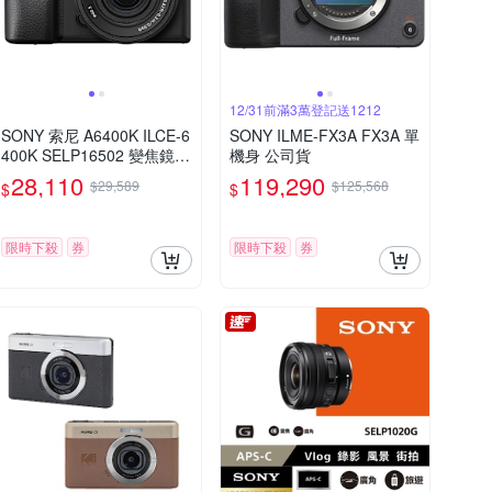
12/31前滿3萬登記送1212
SONY 索尼 A6400K ILCE-6
SONY ILME-FX3A FX3A 單
400K SELP16502 變焦鏡
機身 公司貨
組--公司貨
28,110
119,290
$29,589
$125,568
$
$
限時下殺
券
限時下殺
券