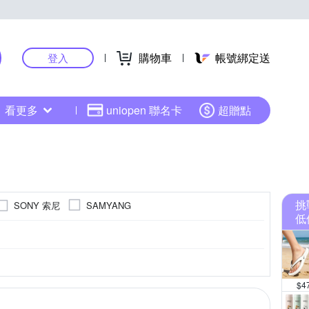
購物車
帳號綁定送
登入
看更多
uniopen 聯名卡
超贈點
挑
SONY 索尼
SAMYANG
低
$
4