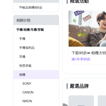
精選活動
平輸品相機9折起
相關分類
手機/相機/耳機/穿戴
手機
手機福利品
下殺95折⬅︎ 相機大
耳機
滿1件享95折
智慧穿戴
相機
SONY
嚴選品牌
CANON
NIKON