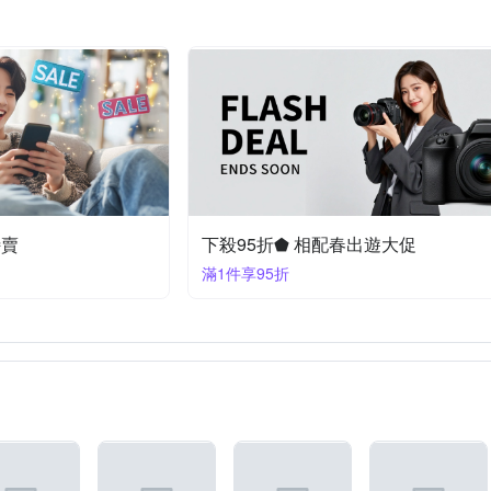
特賣
下殺95折⬟ 相配春出遊大促
滿1件享95折