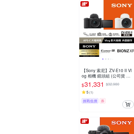
【Sony 索尼】ZV-E10 II Vl
og 相機 鏡頭組 (公司貨 保
固18+6個月)
31,331
$32,980
$
5
(
1
)
挑戰低價
券