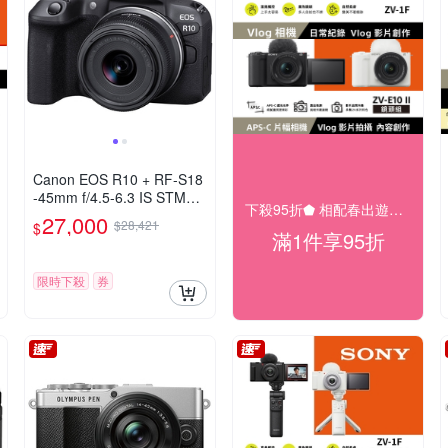
Canon EOS R10 + RF-S18
-45mm f/4.5-6.3 IS STM
下殺95折⬟ 相配春出遊大促
(公司貨)
27,000
$28,421
$
滿1件享95折
限時下殺
券