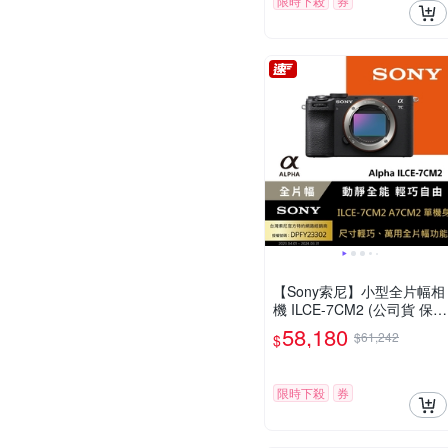
限時下殺
券
【Sony索尼】小型全片幅相
機 ILCE-7CM2 (公司貨 保固
18+6個月)
58,180
$61,242
$
限時下殺
券