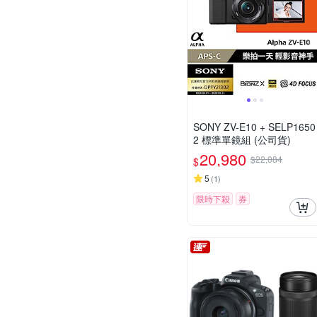
SONY ZV-E10 + SELP1650
2 標準單鏡組 (公司貨)
20,980
$22,084
$
5
(
1
)
限時下殺
券