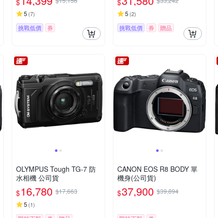
14,399
31,580
$15,156
$33,242
$
$
5
5
(
7
)
(
2
)
挑戰低價
券
挑戰低價
券
贈品
OLYMPUS Tough TG-7 防
CANON EOS R8 BODY 單
水相機 公司貨
機身(公司貨)
16,780
37,900
$17,663
$39,894
$
$
5
(
1
)