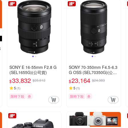
SONY E 16-55mm F2.8 G
SONY 70-350mm F4.5-6.3
(SEL1655G)(公司貨)
G OSS (SEL70350G)(公司
貨)
33,832
23,164
$35,612
$24,383
$
$
5
5
(
1
)
(
1
)
限時下殺
券
限時下殺
券