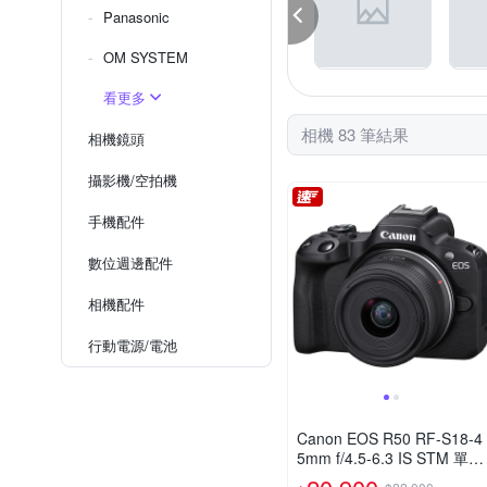
Panasonic
OM SYSTEM
看更多
相機 83 筆結果
相機鏡頭
攝影機/空拍機
手機配件
數位週邊配件
相機配件
行動電源/電池
Canon EOS R50 RF-S18-4
5mm f/4.5-6.3 IS STM 單鏡
組 公司貨