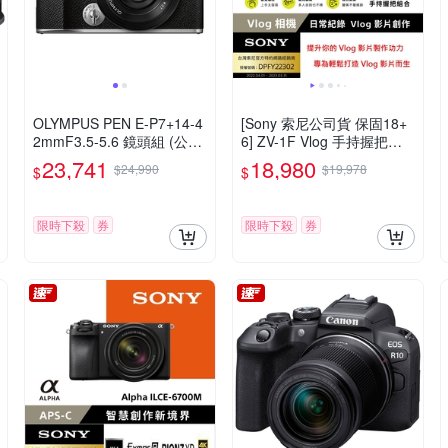
OLYMPUS PEN E-P7+14-4
[Sony 索尼公司貨 保固18+
2mmF3.5-5.6 鏡頭組 (公司
6] ZV-1F Vlog 手持握把組
貨)
合相機 (網紅新手/生活隨拍)
23,741
18,980
$24,990
$19,978
$
$
限時下殺
券
限時下殺
券