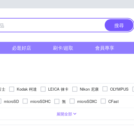
搜尋
必逛好店
刷卡/超取
會員專享
 富士
Kodak 柯達
LEICA 徠卡
Nikon 尼康
OLYMPUS
無
microSD
microSDHC
microSDXC
CFast
功能)
1萬~5000萬像素
SI CMOS(高感光背照式)
/16000秒
無
拍立得
無
後掀式螢幕
單眼
1200萬~1600萬像素
無
一般型相機
固定式螢幕
1/2.3吋 CMOS
1601萬~2000萬像素
無
1/3.1吋 CMOS
TFT LCD
展開全部