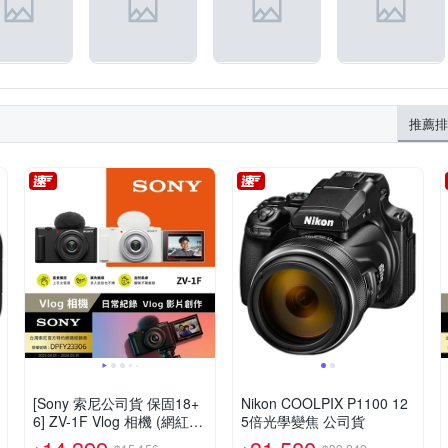
推薦排
[Sony 索尼公司貨 保固18+
Nikon COOLPIX P1100 12
6] ZV-1F Vlog 相機 (網紅新
5倍光學變焦 公司貨
手/生活隨拍)