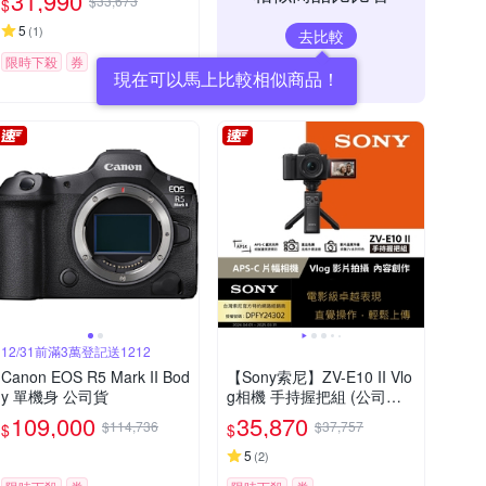
31,990
$33,673
$
5
(
1
)
去比較
限時下殺
券
12/31前滿3萬登記送1212
Canon EOS R5 Mark II Bod
【Sony索尼】ZV-E10 II Vlo
y 單機身 公司貨
g相機 手持握把組 (公司貨
保固18+6個月)
109,000
35,870
$114,736
$37,757
$
$
5
(
2
)