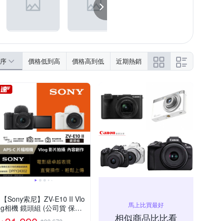
序
價格低到高
價格高到低
近期熱銷
【Sony索尼】ZV-E10 II Vlo
馬上比買最好
g相機 鏡頭組 (公司貨 保固1
相似商品比比看
8+6個月)