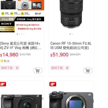
[Sony 索尼公司貨 保固18+
Canon RF 15-35mm F2.8L
6] ZV-1F Vlog 相機 (網紅新
IS USM 變焦鏡頭(公司貨)
手/生活隨拍)
14,980
51,900
$15,768
$54,631
$
$
5
(
3
)
限時下殺
券
限時下殺
券