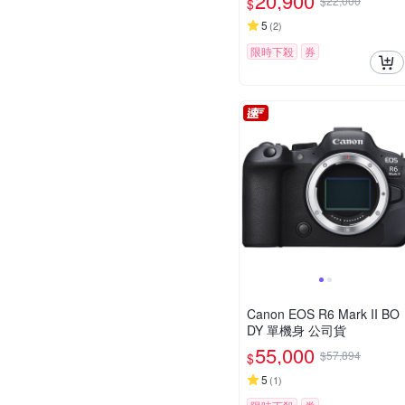
20,900
$22,000
$
5
(
2
)
限時下殺
券
Canon EOS R6 Mark II BO
DY 單機身 公司貨
55,000
$57,894
$
5
(
1
)