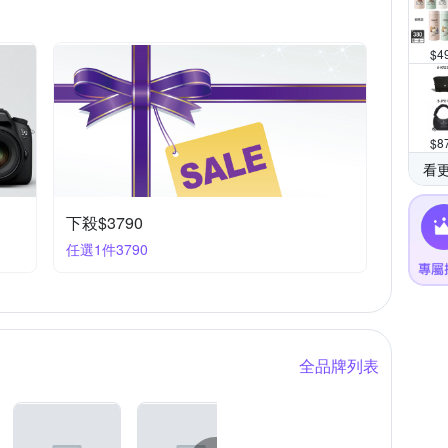
$
4
$
8
看
下殺$3790
任選1件3790
全品牌列表