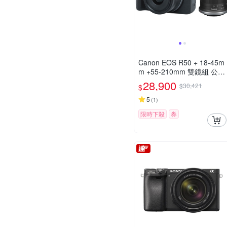
Canon EOS R50 + 18-45m
m +55-210mm 雙鏡組 公司
貨
28,900
$30,421
$
5
(
1
)
限時下殺
券