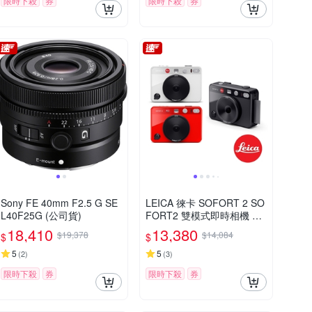
限時下殺
券
限時下殺
券
Sony FE 40mm F2.5 G SE
LEICA 徠卡 SOFORT 2 SO
L40F25G (公司貨)
FORT2 雙模式即時相機 公
司貨
18,410
13,380
$19,378
$14,084
$
$
5
5
(
2
)
(
3
)
限時下殺
券
限時下殺
券