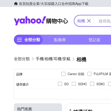
首頁
拍賣
企業/大宗採購入口
合作招商
App下載
Yahoo購物中心
相機
全部分類
點換券
登記送
相機
手機/相機/耳機/穿戴
Canon 佳能
FUJIFILM
品牌
SD
SDHC
SDXC
儲存媒介
品牌名稱
翻轉式螢幕
微單眼
2001萬~3000萬像素
1/8000秒
2.5~2.9吋
類單眼相機(PASM
1吋 CMOS
1/4000秒
3.0吋以上
可觸控式螢幕
300
B
1
CMOS
螢幕類型
相機類型
影像感應器
有效像素
最快快門速度
螢幕尺寸
熱門推薦