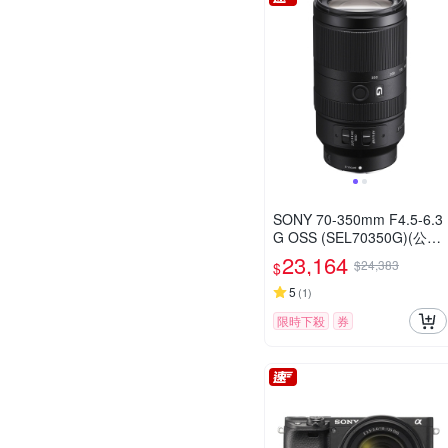
SONY 70-350mm F4.5-6.3
G OSS (SEL70350G)(公司
貨)
23,164
$24,383
$
5
(
1
)
限時下殺
券