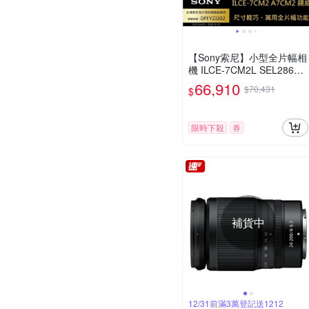
【Sony索尼】小型全片幅相
機 ILCE-7CM2L SEL2860
鏡頭組 (公司貨 保固18+6個
66,910
$70,431
$
月)
限時下殺
券
補貨中
12/31前滿3萬登記送1212