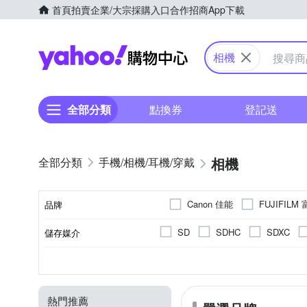
首頁
拍賣
企業/大宗採購入口
合作招商
App下載
Yahoo購物中心
相機
全部分類
點換券
登記送
相機
手機/相機/耳機/穿戴
Canon 佳能
FUJIFILM
品牌
SD
SDHC
SDXC
儲存媒介
品牌名稱
翻轉式螢幕
微單眼
2001萬~3000萬像素
1/8000秒
1吋 CMOS
類單眼相機(PASM
全片幅
1/4000秒
可觸控式螢幕
300
B
1
CMOS
APS-C
M 4/3
螢幕類型
影像感應器
相機類型
有效像素
最快快門速度
片幅
熱門推薦