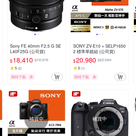
Sony FE 40mm F2.5 G SE
SONY ZV-E10 + SELP1650
L40F25G (公司貨)
2 標準單鏡組 (公司貨)
18,410
20,980
$19,378
$22,084
$
$
5
5
(
2
)
(
1
)
限時下殺
券
限時下殺
券
補貨中
補貨中