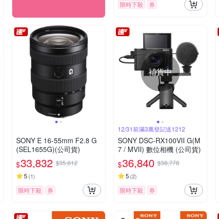
限時下殺
券
補貨中
12/31前滿3萬登記送1212
SONY E 16-55mm F2.8 G
SONY DSC-RX100VII G(M
(SEL1655G)(公司貨)
7 / MVII) 數位相機 (公司貨)
33,832
36,840
$35,612
$38,778
$
$
5
5
(
1
)
(
2
)
限時下殺
券
限時下殺
券