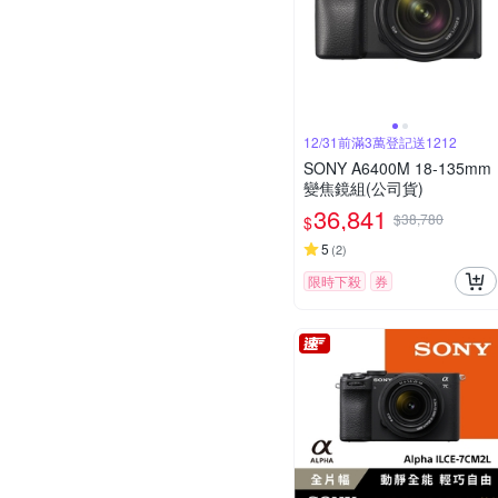
12/31前滿3萬登記送1212
SONY A6400M 18-135mm
變焦鏡組(公司貨)
36,841
$38,780
$
5
(
2
)
限時下殺
券