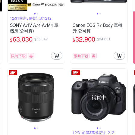
12/31前滿3萬登記送1212
SONY A7IV A74 A7M4 單
Canon EOS R7 Body 單機
機身(公司貨)
身 公司貨
63,030
32,900
$66,347
$34,631
$
$
限時下殺
券
限時下殺
券
補貨中
12/31前滿3萬登記送1212