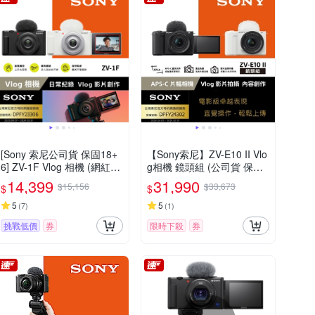
[Sony 索尼公司貨 保固18+
【Sony索尼】ZV-E10 II Vlo
6] ZV-1F Vlog 相機 (網紅新
g相機 鏡頭組 (公司貨 保固1
手/生活隨拍)
8+6個月)
14,399
31,990
$15,156
$33,673
$
$
5
5
(
7
)
(
1
)
挑戰低價
券
限時下殺
券