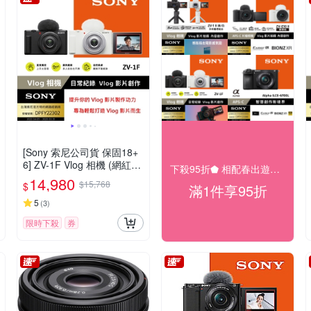
[Sony 索尼公司貨 保固18+
6] ZV-1F Vlog 相機 (網紅新
下殺95折⬟ 相配春出遊大促
手/生活隨拍)
14,980
$15,768
$
滿1件享95折
5
(
3
)
限時下殺
券