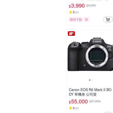
印相機 公司貨
3,990
$4,200
$
5
(
1
)
限時下殺
券
Canon EOS R6 Mark II BO
DY 單機身 公司貨
55,000
$57,894
$
5
(
1
)