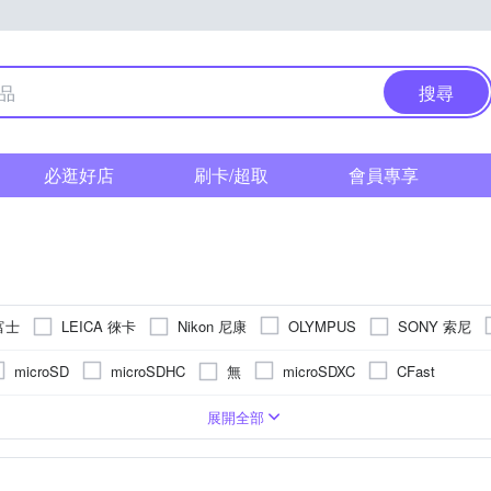
搜尋
必逛好店
刷卡/超取
會員專享
 富士
LEICA 徠卡
Nikon 尼康
SONY 索尼
OLYMPUS
無
microSD
microSDHC
microSDXC
CFast
功能)
1萬~5000萬像素
SI CMOS(高感光背照式)
/16000秒
拍立得
無
後掀式螢幕
單眼
1200萬~1600萬像素
無
一般型相機
固定式螢幕
1/2.3吋 CMOS
1601萬~2000萬像素
無
1/3.1吋 CMOS
TFT LCD
展開全部