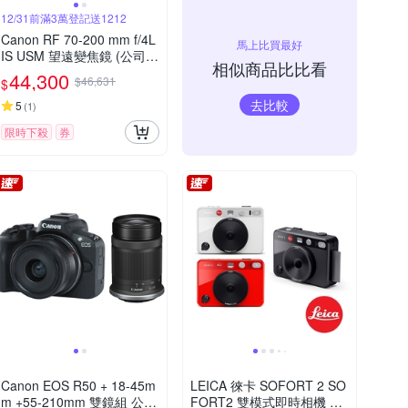
12/31前滿3萬登記送1212
Canon RF 70-200 mm f/4L
馬上比買最好
IS USM 望遠變焦鏡 (公司
相似商品比比看
貨)
44,300
$46,631
$
去比較
5
(
1
)
限時下殺
券
Canon EOS R50 + 18-45m
LEICA 徠卡 SOFORT 2 SO
m +55-210mm 雙鏡組 公司
FORT2 雙模式即時相機 公