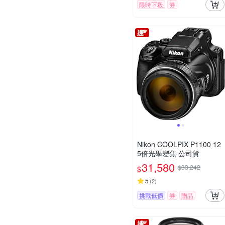
限時下殺
券
Nikon COOLPIX P1100 12
5倍光學變焦 公司貨
31,580
$33,242
$
5
(
2
)
挑戰低價
券
贈品