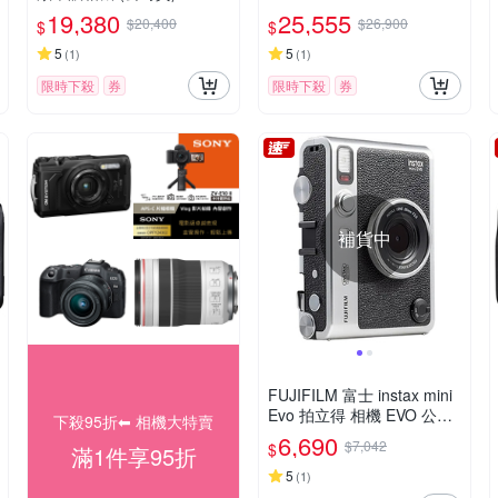
鏡組 公司貨
19,380
25,555
$20,400
$26,900
$
$
5
5
(
1
)
(
1
)
限時下殺
券
限時下殺
券
補貨中
FUJIFILM 富士 instax mini
Evo 拍立得 相機 EVO 公司
下殺95折⬅︎ 相機大特賣
貨
6,690
$7,042
$
滿1件享95折
5
(
1
)