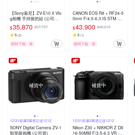
【Sony索尼】ZV-E10 II Vlo
CANON EOS R8 + RF24-5
g相機 手持握把組 (公司貨
0mm F/4.5-6.3 IS STM 公
保固18+6個月)
司貨
35,870
43,900
$37,757
$46,210
$
$
5
5
(
2
)
(
1
)
限時下殺
券
限時下殺
券
補貨中
補貨中
12/31前滿3萬登記送1212
12/31前滿3萬登記送1212
SONY Digital Camera ZV-1
Nikon Z30 + NIKKOR Z DX
類單眼相機 (公司貨)
16-50MM F/3.5-6.3 VR 單