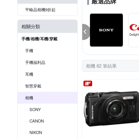
嚴選品牌
平輸品相機9折起
相關分類
手機/相機/耳機/穿戴
手機
手機福利品
相機 82 筆結果
耳機
智慧穿戴
相機
SONY
CANON
NIKON