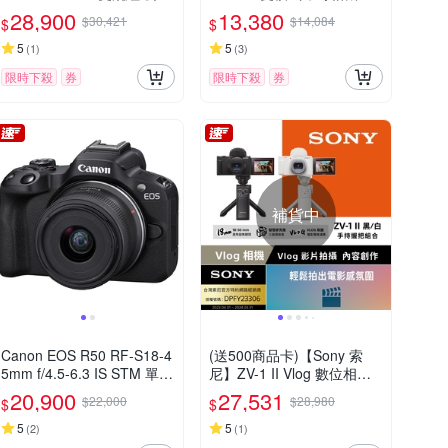
貨
司貨
28,900
13,380
$30,421
$14,084
$
$
5
5
(
1
)
(
3
)
限時下殺
券
限時下殺
券
補貨中
Canon EOS R50 RF-S18-4
(送500商品卡)【Sony 索
5mm f/4.5-6.3 IS STM 單鏡
尼】ZV-1 II Vlog 數位相機
組 公司貨
手持握把組合 (公司貨 保固
20,900
27,531
$22,000
$28,980
$
$
18+6個月)
5
5
(
2
)
(
1
)