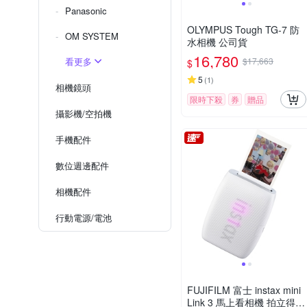
Panasonic
OLYMPUS Tough TG-7 防
OM SYSTEM
水相機 公司貨
16,780
看更多
$17,663
$
5
(
1
)
相機鏡頭
限時下殺
券
贈品
攝影機/空拍機
手機配件
數位週邊配件
相機配件
行動電源/電池
FUJIFILM 富士 instax mini
Link 3 馬上看相機 拍立得