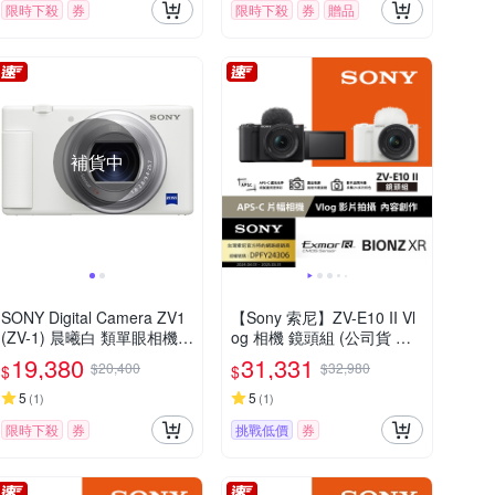
限時下殺
券
限時下殺
券
贈品
補貨中
SONY Digital Camera ZV1
【Sony 索尼】ZV-E10 II Vl
(ZV-1) 晨曦白 類單眼相機
og 相機 鏡頭組 (公司貨 保
(公司貨)
固18+6個月)
19,380
31,331
$20,400
$32,980
$
$
5
5
(
1
)
(
1
)
限時下殺
券
挑戰低價
券