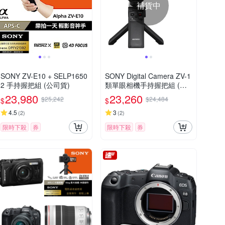
補貨中
SONY ZV-E10 + SELP1650
SONY Digital Camera ZV-1
2 手持握把組 (公司貨)
類單眼相機手持握把組 (公
司貨)
23,980
23,260
$25,242
$24,484
$
$
4.5
3
(
2
)
(
2
)
限時下殺
券
限時下殺
券