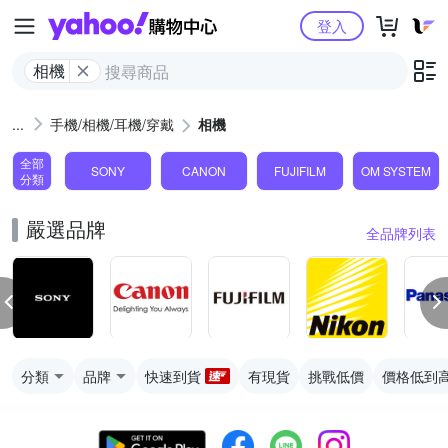
Yahoo購物中心
登入
相機
手機/相機/耳機/穿戴
相機
全部
SONY
CANON
FUJIFILM
OM SYSTEM
分類
嚴選品牌
全品牌列表
分類
品牌
快速到貨
有現貨
挑戰低價
價格低到