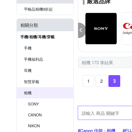
嚴選品牌
平輸品相機9折起
相關分類
手機/相機/耳機/穿戴
手機
手機福利品
相機 173 筆結果
耳機
1
2
3
智慧穿戴
相機
SONY
CANON
NIKON
#Canon 佳能 - 相機
#FU