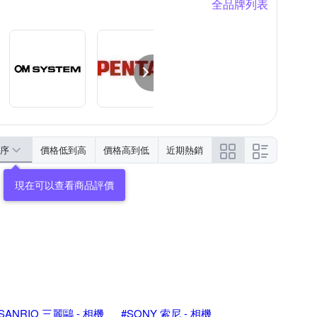
全品牌列表
序
價格低到高
價格高到低
近期熱銷
現在可以查看商品評價
SANRIO 三麗鷗 - 相機
#SONY 索尼 - 相機