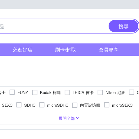
搜尋
必逛好店
刷卡/超取
會員專享
 富士
Kodak 柯達
LEICA 徠卡
Nikon 尼康
FUNY
 索尼
其他品牌
內置記憶體
SDXC
SDHC
microSDHC
microSDXC
式螢幕
吋 CMOS
200萬~1600萬像素
類單眼相機(PASM功能)
2.5~2.9吋
61倍以上變焦鏡頭
1/3.1吋 CMOS
3.0吋以上
1601萬~2000萬像素
8~20倍變焦鏡頭
可觸控式螢幕
即可拍
無
單眼
2.9倍變焦鏡頭
2001萬~3000萬像素
21~
TFT LCD
CMOS
APSC
展開全部