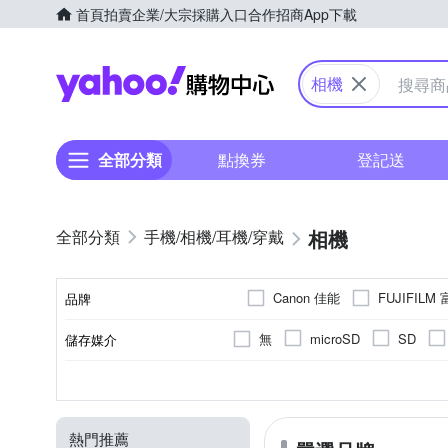
首頁
拍賣
企業/大宗採購入口
合作招商
App下載
Yahoo購物中心
相機
全部分類
點換券
登記送
相機
手機/相機/耳機/穿戴
Canon 佳能
FUJIFILM
品牌
SANRIO 三麗鷗
SONY
無
microSD
SD
儲存媒介
品牌名稱
1.9吋以下
無
無
一般型相機
無
定焦鏡
800萬像素以下
固定式螢幕
1/2.3吋 CMOS
3~7倍變焦鏡頭
2.0~2.5吋
拍立得
翻轉
1
1
螢幕尺寸
有效像素
螢幕類型
相機類型
影像感應器
光學變焦
熱門推薦