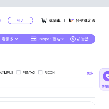
購物車
帳號綁定送
登入
看更多
uniopen 聯名卡
超贈點
OLYMPUS
PENTAX
RICOH
更多
40倍變焦鏡頭
801萬~1199萬
4000萬像素以上