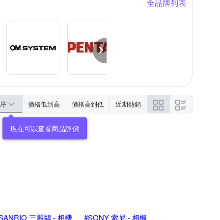
全品牌列表
序
價格低到高
價格高到低
近期熱銷
現在可以查看商品評價
SANRIO 三麗鷗 - 相機
#SONY 索尼 - 相機