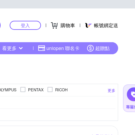
購物車
帳號綁定送
登入
看更多
uniopen 聯名卡
超贈點
OLYMPUS
PENTAX
RICOH
更多
40倍變焦鏡頭
801萬~1199萬
4000萬像素以上