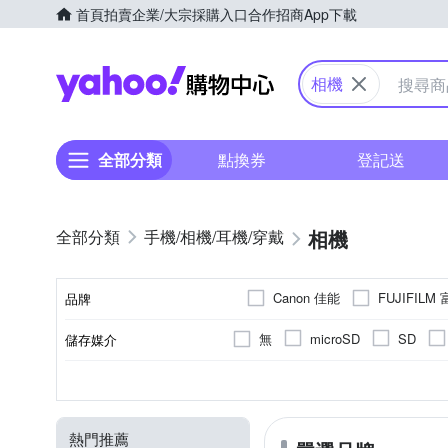
首頁
拍賣
企業/大宗採購入口
合作招商
App下載
Yahoo購物中心
相機
全部分類
點換券
登記送
相機
手機/相機/耳機/穿戴
Canon 佳能
FUJIFILM
品牌
SANRIO 三麗鷗
SONY
無
microSD
SD
儲存媒介
品牌名稱
1.9吋以下
無
無
一般型相機
無
定焦鏡
800萬像素以下
固定式螢幕
1/2.3吋 CMOS
3~7倍變焦鏡頭
2.0~2.5吋
拍立得
翻轉
1
1
螢幕尺寸
有效像素
螢幕類型
相機類型
影像感應器
光學變焦
熱門推薦