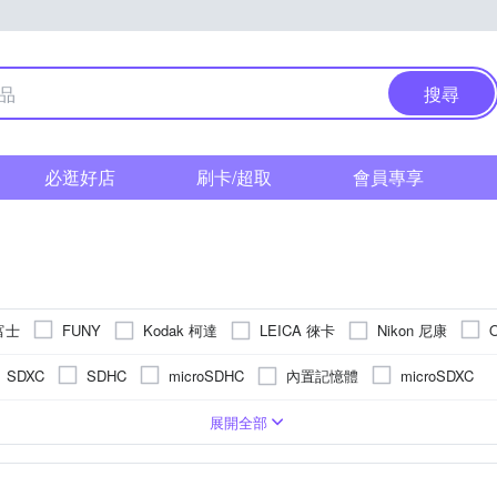
搜尋
必逛好店
刷卡/超取
會員專享
 富士
Kodak 柯達
LEICA 徠卡
Nikon 尼康
FUNY
 索尼
其他品牌
內置記憶體
SDXC
SDHC
microSDHC
microSDXC
式螢幕
吋 CMOS
200萬~1600萬像素
類單眼相機(PASM功能)
2.5~2.9吋
61倍以上變焦鏡頭
1/3.1吋 CMOS
3.0吋以上
1601萬~2000萬像素
8~20倍變焦鏡頭
可觸控式螢幕
即可拍
無
單眼
2.9倍變焦鏡頭
2001萬~3000萬像素
21~
TFT LCD
CMOS
APSC
展開全部