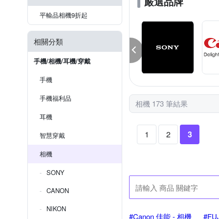
嚴選品牌
平輸品相機9折起
相關分類
手機/相機/耳機/穿戴
手機
手機福利品
相機 173 筆結果
耳機
1
2
3
智慧穿戴
相機
SONY
CANON
NIKON
#Canon 佳能 - 相機
#FU