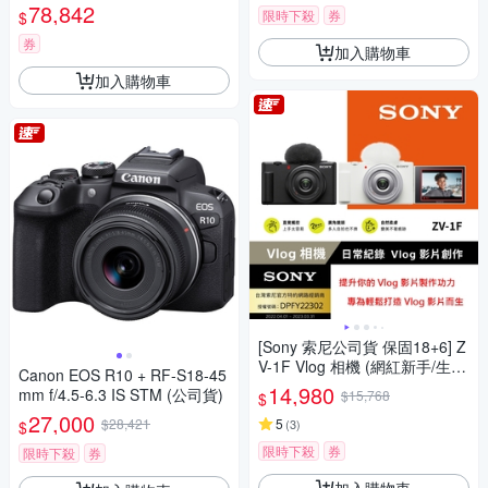
78,842
限時下殺
券
$
券
加入購物車
加入購物車
[Sony 索尼公司貨 保固18+6] Z
V-1F Vlog 相機 (網紅新手/生活
Canon EOS R10 + RF-S18-45
隨拍)
14,980
mm f/4.5-6.3 IS STM (公司貨)
$15,768
$
27,000
$28,421
5
(
3
)
$
限時下殺
券
限時下殺
券
加入購物車