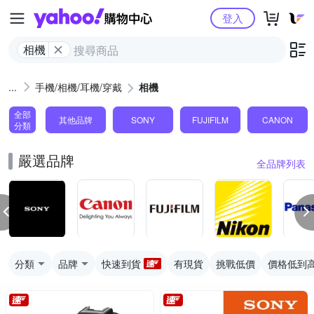
Yahoo購物中心
登入
相機
手機/相機/耳機/穿戴
相機
全部
其他品牌
SONY
FUJIFILM
CANON
分類
嚴選品牌
全品牌列表
分類
品牌
快速到貨
有現貨
挑戰低價
價格低到