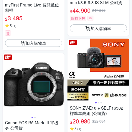
mm f/3.5-6.3 IS STM 公司貨
myFirst Frame Live 智慧數位
44,900
相框
$47,263
$
3,495
限時下殺
券
$
5
(
1
)
加入購物車
券
加入購物車
SONY ZV-E10 + SELP16502
標準單鏡組 (公司貨)
20,980
$22,084
$
Canon EOS R6 Mark III 單機
身 公司貨
5
(
1
)