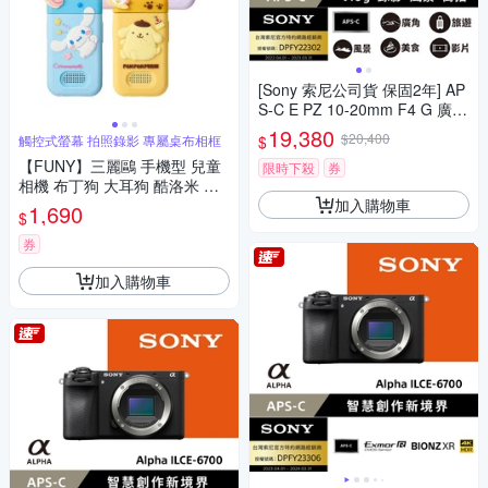
[Sony 索尼公司貨 保固2年] AP
S-C E PZ 10-20mm F4 G 廣角
電動變焦鏡 SELP1020G
19,380
$20,400
$
觸控式螢幕 拍照錄影 專屬桌布相框
【FUNY】三麗鷗 手機型 兒童
限時下殺
券
相機 布丁狗 大耳狗 酷洛米 帕
加入購物車
恰狗
1,690
$
券
加入購物車