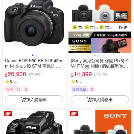
Canon EOS R50 RF-S18-45m
[Sony 索尼公司貨 保固18+6] Z
m f/4.5-6.3 IS STM 單鏡組 公
V-1F Vlog 相機 (網紅新手/生活
司貨
隨拍)
20,900
14,399
$22,000
$15,156
$
$
5
5
(
2
)
(
7
)
限時下殺
券
挑戰低價
券
加入購物車
加入購物車