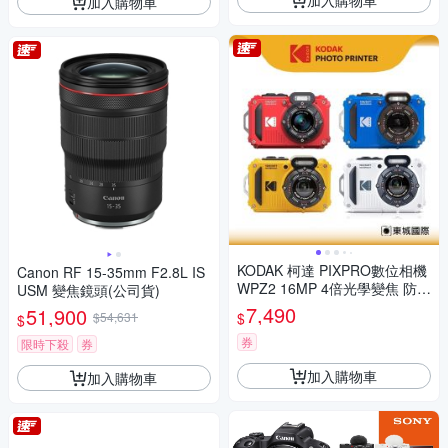
加入購物車
KODAK 柯達 PIXPRO數位相機
Canon RF 15-35mm F2.8L IS
WPZ2 16MP 4倍光學變焦 防水
USM 變焦鏡頭(公司貨)
數位相機 公司貨
7,490
51,900
$
$54,631
$
券
限時下殺
券
加入購物車
加入購物車