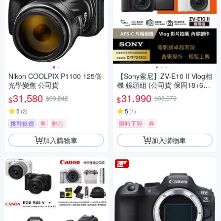
Nikon COOLPIX P1100 125倍
【Sony索尼】ZV-E10 II Vlog相
光學變焦 公司貨
機 鏡頭組 (公司貨 保固18+6個
月)
31,580
31,990
$33,242
$33,673
$
$
5
5
(
2
)
(
1
)
挑戰低價
券
贈品
限時下殺
券
加入購物車
加入購物車