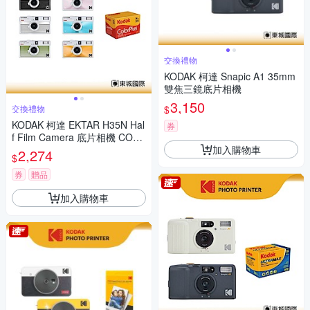
交換禮物
KODAK 柯達 Snapic A1 35mm
雙焦三鏡底片相機
3,150
$
交換禮物
KODAK 柯達 EKTAR H35N Hal
券
f Film Camera 底片相機 COLO
加入購物車
RPLUS 200底片組
2,274
$
券
贈品
加入購物車