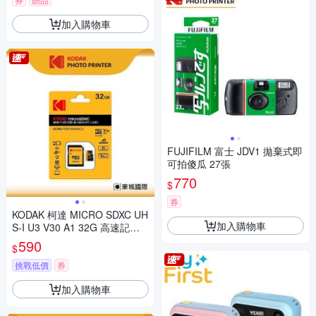
加入購物車
FUJIFILM 富士 JDV1 拋棄式即
可拍傻瓜 27張
770
$
券
KODAK 柯達 MICRO SDXC UH
加入購物車
S-I U3 V30 A1 32G 高速記憶
卡(附轉卡)
590
$
挑戰低價
券
加入購物車