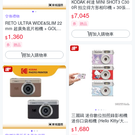
KODAK 柯達 MINI SHOT3 C30
0R 拍立得方形相印機 + 30張相
紙組 公司貨
7,045
$
交換禮物
RETO ULTRA WIDE&SLIM 22
券
贈品
mm 超廣角底片相機 + GOLD 2
加入購物車
00底片組
1,360
$
券
贈品
加入購物車
三麗鷗 迷你數位拍照錄影相機
迷你口袋相機 (Hello Kitty/大耳
狗/酷洛米)
1,680
$