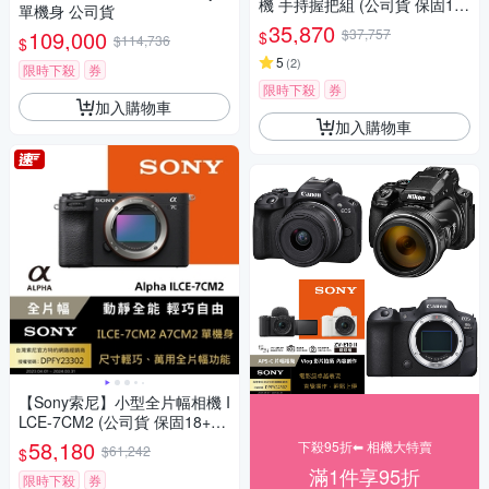
機 手持握把組 (公司貨 保固18
單機身 公司貨
+6個月)
35,870
109,000
$37,757
$
$114,736
$
5
(
2
)
限時下殺
券
限時下殺
券
加入購物車
加入購物車
【Sony索尼】小型全片幅相機 I
LCE-7CM2 (公司貨 保固18+6
個月)
58,180
下殺95折⬅︎ 相機大特賣
$61,242
$
滿1件享95折
限時下殺
券