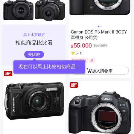
Canon EOS R6 Mark II BODY
馬上比買最好
單機身 公司貨
相似商品比比看
55,000
$57,894
$
5
(
1
)
去比較
限時下殺
券
現在可以馬上比較相似商品！
加入購物車