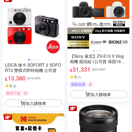
【Sony 索尼】ZV-E10 II Vlog
相機 鏡頭組 (公司貨 保固18+6
LEICA 徠卡 SOFORT 2 SOFO
個月)
31,331
$32,980
$
RT2 雙模式即時相機 公司貨
13,380
5
(
1
)
$14,084
$
挑戰低價
券
5
(
3
)
限時下殺
券
加入購物車
加入購物車