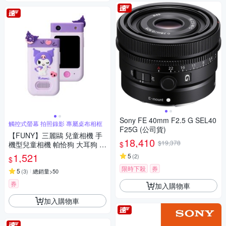
Sony FE 40mm F2.5 G SEL40
觸控式螢幕 拍照錄影 專屬桌布相框
F25G (公司貨)
【FUNY】三麗鷗 兒童相機 手
18,410
$19,378
$
機型兒童相機 帕恰狗 大耳狗 酷
洛米
1,521
5
(
2
)
$
限時下殺
券
5
(
3
)
總銷量>50
券
加入購物車
加入購物車