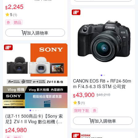
400底片組
2,245
$
5
(
1
)
券
贈品
加入購物車
CANON EOS R8 + RF24-50m
m F/4.5-6.3 IS STM 公司貨
43,900
$46,210
$
5
(
1
)
限時下殺
券
(送7-11 500商品卡)【Sony 索
加入購物車
尼】ZV-1 II Vlog 數位相機 (公
司貨 保固18+6 個月)
24,980
$
券
贈品