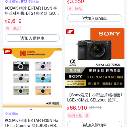
3,550
$
交換禮物 / BT21聯名款
KODAK 柯達 EKTAR H35N 半
券
贈品
格菲林相機-BT21聯名款 GOL
加入購物車
D 200底片組
2,619
$
券
贈品
加入購物車
【Sony索尼】小型全片幅相機 I
LCE-7CM2L SEL2860 鏡頭組
(公司貨 保固18+6個月)
66,910
$70,431
$
交換禮物
限時下殺
券
KODAK 柯達 EKTAR H35N Hal
加入購物車
f Film Camera 底片相機+VIBE