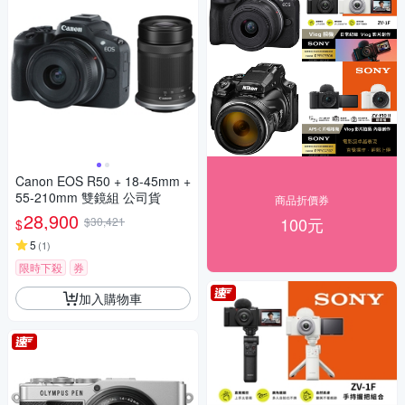
Canon EOS R50 + 18-45mm +
55-210mm 雙鏡組 公司貨
商品折價券
28,900
100元
$30,421
$
5
(
1
)
限時下殺
券
加入購物車