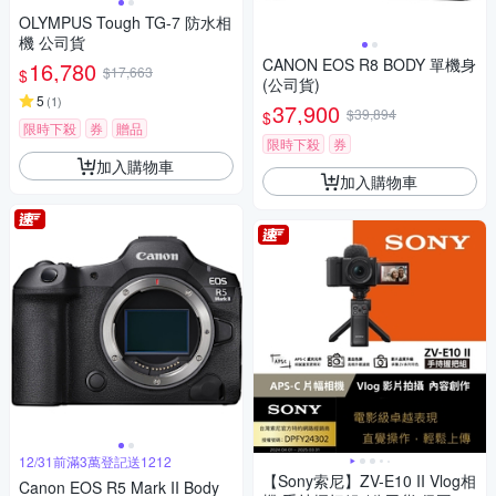
OLYMPUS Tough TG-7 防水相
機 公司貨
CANON EOS R8 BODY 單機身
16,780
$17,663
$
(公司貨)
5
(
1
)
37,900
$39,894
$
限時下殺
券
贈品
限時下殺
券
加入購物車
加入購物車
12/31前滿3萬登記送1212
【Sony索尼】ZV-E10 II Vlog相
Canon EOS R5 Mark II Body