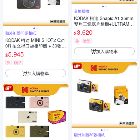
交換禮物
KODAK 柯達 Snapic A1 35mm
雙焦三鏡底片相機+ULTRAMA
X 400底片組
3,620
$
額外加贈30張相紙
KODAK 柯達 MINI SHOT2 C21
券
贈品
0R 拍立得口袋相印機 + 30張相
加入購物車
紙組 公司貨
5,945
$
券
贈品
加入購物車
額外加贈30張相紙