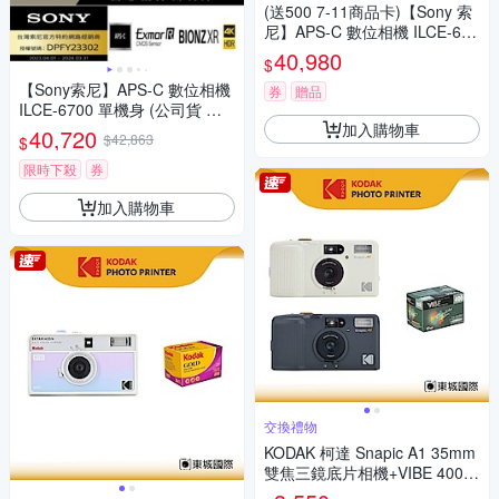
(送500 7-11商品卡)【Sony 索
尼】APS-C 數位相機 ILCE-670
0 單機身 (公司貨 保固18+6個
40,980
$
月)
【Sony索尼】APS-C 數位相機
券
贈品
ILCE-6700 單機身 (公司貨 保
加入購物車
固18+6個月)
40,720
$42,863
$
限時下殺
券
加入購物車
交換禮物
KODAK 柯達 Snapic A1 35mm
雙焦三鏡底片相機+VIBE 400底
片組