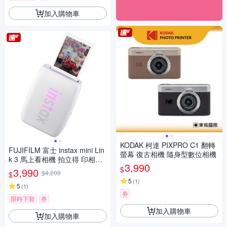
加入購物車
KODAK 柯達 PIXPRO C1 翻轉
FUJIFILM 富士 instax mini Lin
螢幕 復古相機 隨身型數位相機
k 3 馬上看相機 拍立得 印相機
3,990
公司貨
$
3,990
$4,200
$
5
(
1
)
5
(
1
)
券
限時下殺
券
加入購物車
加入購物車