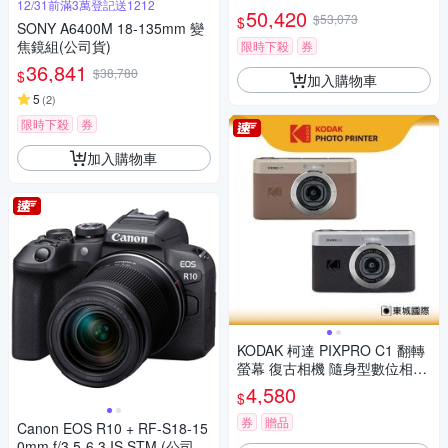
12/31前滿3萬登記送1212
鏡組 (公司貨 保固18+6個月)
50,420
$53,073
$
SONY A6400M 18-135mm 變
焦鏡組(公司貨)
限時下殺
券
36,841
$38,780
$
加入購物車
5
(
2
)
限時下殺
券
加入購物車
KODAK 柯達 PIXPRO C1 翻轉
螢幕 復古相機 隨身型數位相機
+ 32G記憶卡組
4,580
$
券
贈品
Canon EOS R10 + RF-S18-15
0mm f/3.5-6.3 IS STM (公司