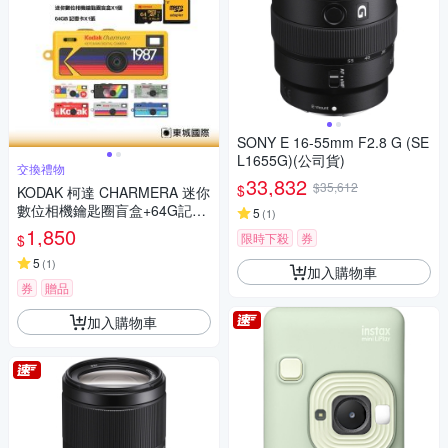
SONY E 16-55mm F2.8 G (SE
L1655G)(公司貨)
交換禮物
33,832
$35,612
$
KODAK 柯達 CHARMERA 迷你
數位相機鑰匙圈盲盒+64G記憶
5
(
1
)
卡組
1,850
限時下殺
券
$
5
(
1
)
加入購物車
券
贈品
加入購物車