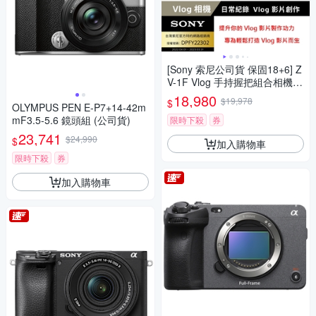
[Sony 索尼公司貨 保固18+6] Z
V-1F Vlog 手持握把組合相機
(網紅新手/生活隨拍)
18,980
$19,978
$
OLYMPUS PEN E-P7+14-42m
mF3.5-5.6 鏡頭組 (公司貨)
限時下殺
券
23,741
$24,990
$
加入購物車
限時下殺
券
加入購物車