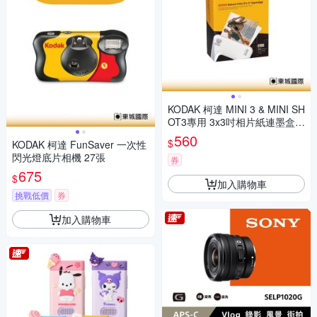
KODAK 柯達 MINI 3 & MINI SH
OT3專用 3x3吋相片紙連墨盒(3
0張) 公司貨
560
$
KODAK 柯達 FunSaver 一次性
閃光燈底片相機 27張
券
675
$
加入購物車
挑戰低價
券
加入購物車