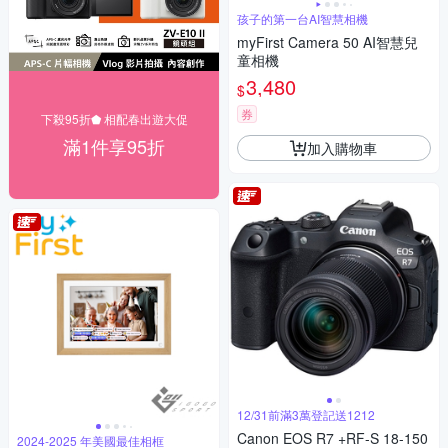
孩子的第一台AI智慧相機
myFirst Camera 50 AI智慧兒
童相機
3,480
$
券
下殺95折⬟ 相配春出遊大促
滿1件享95折
加入購物車
12/31前滿3萬登記送1212
Canon EOS R7 +RF-S 18-150
2024-2025 年美國最佳相框