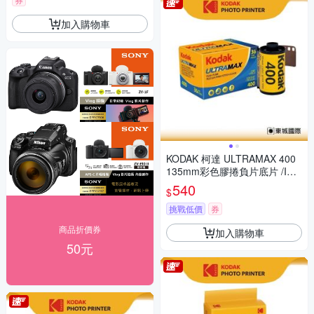
加入購物車
KODAK 柯達 ULTRAMAX 400
135mm彩色膠捲負片底片 /ISO
400 36張
540
$
挑戰低價
券
商品折價券
加入購物車
50元