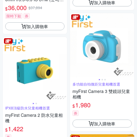
加入購物車
貨)
36,000
$37,894
$
限時下殺
券
加入購物車
多功能自拍微距兒童相機首選
myFirst Camera 3 雙鏡頭兒童
相機
1,980
$
IPX8頂級防水兒童相機首選
券
myFirst Camera 2 防水兒童相
機
加入購物車
1,422
$
券