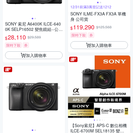
12/31前滿3萬登記送1212
SONY ILME-FX3A FX3A 單機
身 公司貨
SONY 索尼 A6400K ILCE-640
119,290
$125,568
$
0K SELP16502 變焦鏡組--公司
貨
限時下殺
券
28,110
$29,589
$
加入購物車
限時下殺
券
加入購物車
【Sony索尼】APS-C 數位相機
ILCE-6700M SEL18135 變焦