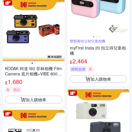
雙螢幕拍立得兒童相機
myFirst Insta 20 拍立得兒童相
機
2,464
$
KODAK 柯達 I60 菲林相機 Film
挑戰低價
券
Camera 底片相機+VIBE 800底
加入購物車
片組
1,680
$
券
贈品
加入購物車