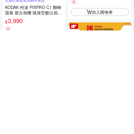
官網註冊延長為兩年保固
券
KODAK 柯達 PIXPRO C1 翻轉
加入購物車
螢幕 復古相機 隨身型數位相機
公司貨
3,990
$
券
加入購物車
額外加贈30張相紙
KODAK 柯達 P210R 即可印口
袋相印機 + 30張相紙組 (台灣
代理東城數位) 公司貨
4,945
$
KODAK 柯達 FunSaver 一次性
券
贈品
閃光燈底片相機 39張
加入購物車
779