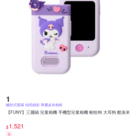
觸控式螢幕 拍照錄影 專屬桌布相框
【FUNY】三麗鷗 兒童相機 手機型兒童相機 帕恰狗 大耳狗 酷洛米
1,521
$
券