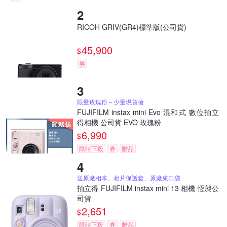
RICOH GRIV(GR4)標準版(公司貨)
45,900
$
券
限量玫瑰粉～少量現貨搶
FUJIFILM instax mini Evo 混和式 數位拍立
得相機 公司貨 EVO 玫瑰粉
6,990
$
限時下殺
券
贈品
送原廠相本、相片保護套、原廠束口袋
拍立得 FUJIFILM instax mini 13 相機 恆昶公
司貨
2,651
$
限時下殺
券
贈品