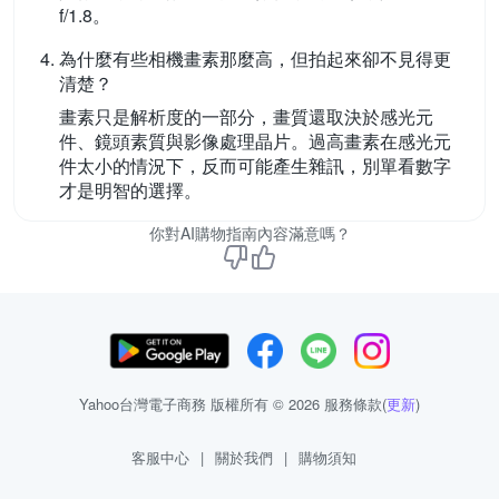
f/1.8。
為什麼有些相機畫素那麼高，但拍起來卻不見得更
清楚？
畫素只是解析度的一部分，畫質還取決於感光元
件、鏡頭素質與影像處理晶片。過高畫素在感光元
件太小的情況下，反而可能產生雜訊，別單看數字
才是明智的選擇。
你對AI購物指南內容滿意嗎？
Yahoo台灣電子商務 版權所有 © 2026 服務條款(
更新
)
客服中心
|
關於我們
|
購物須知