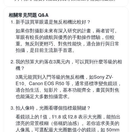
相關常見問題 Q&A
新手該買單眼還是無反相機比較好？
如果你對攝影未來有深入研究的計畫，兩者皆可。
單眼有較長的續航與優秀的手動操作體驗，但較
重。無反則更輕巧、對焦性能快，適合旅行與日常
拍攝，是目前主流新手首選。
我的預算大約落在3萬元內，可以買到什麼等級的相
機？
3萬元能買到入門等級的無反相機，如Sony ZV-
E10、Canon EOS R50 等，通常搭標準變焦鏡頭，
適合拍生活、短影片，基本功能齊全，畫質與對焦
也能滿足大多數拍攝需求。
拍人像時，光圈看哪個指標最關鍵？
看鏡頭上的 f 值，f/1.8 或 f/2.8 表示大光圈，能拍出
漂亮的背景模糊（俗稱奶油感）。若你追求美美的
人像風，可選配最大光圈數值小的鏡頭，如 50mm