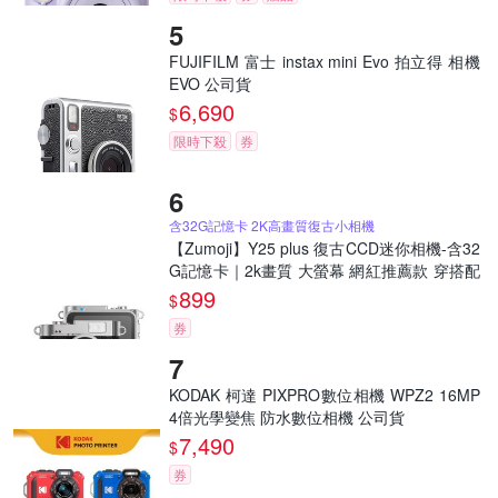
FUJIFILM 富士 instax mini Evo 拍立得 相機
EVO 公司貨
6,690
$
限時下殺
券
含32G記憶卡 2K高畫質復古小相機
【Zumoji】Y25 plus 復古CCD迷你相機-含32
G記憶卡｜2k畫質 大螢幕 網紅推薦款 穿搭配
件 聖誕禮物
899
$
券
KODAK 柯達 PIXPRO數位相機 WPZ2 16MP
4倍光學變焦 防水數位相機 公司貨
7,490
$
券