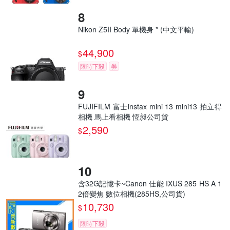
Nikon Z5II Body 單機身 * (中文平輸)
44,900
$
限時下殺
券
FUJIFILM 富士instax mini 13 mini13 拍立得
相機 馬上看相機 恆昶公司貨
2,590
$
含32G記憶卡~Canon 佳能 IXUS 285 HS A 1
2倍變焦 數位相機(285HS,公司貨)
10,730
$
限時下殺