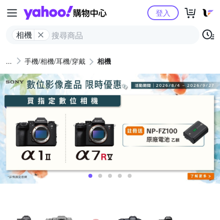
Yahoo購物中心
登入
相機
手機/相機/耳機/穿戴
相機