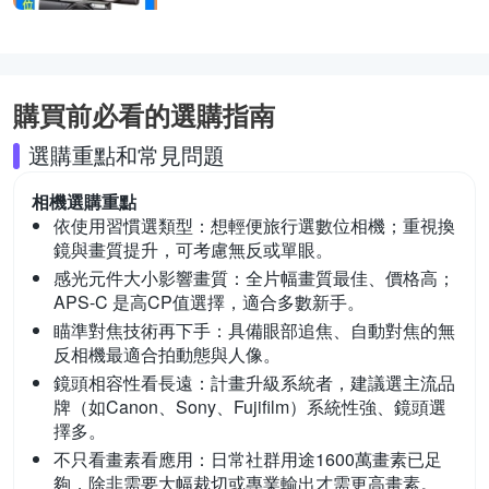
購買前必看的選購指南
選購重點和常見問題
相機
選購重點
依使用習慣選類型：
想輕便旅行選數位相機；重視換
鏡與畫質提升，可考慮無反或單眼。
感光元件大小影響畫質：
全片幅畫質最佳、價格高；
APS-C 是高CP值選擇，適合多數新手。
瞄準對焦技術再下手：
具備眼部追焦、自動對焦的無
反相機最適合拍動態與人像。
鏡頭相容性看長遠：
計畫升級系統者，建議選主流品
牌（如Canon、Sony、Fujifilm）系統性強、鏡頭選
擇多。
不只看畫素看應用：
日常社群用途1600萬畫素已足
夠，除非需要大幅裁切或專業輸出才需更高畫素。