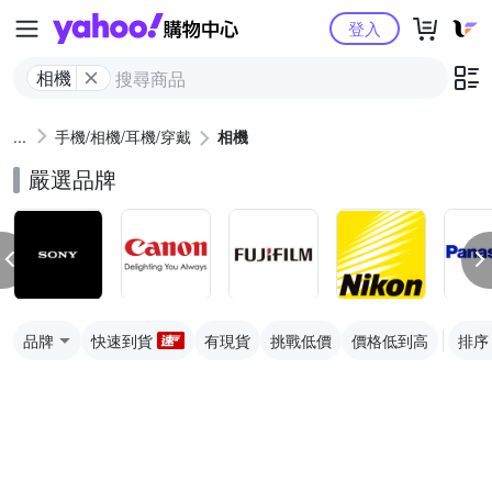
Yahoo購物中心
登入
相機
手機/相機/耳機/穿戴
相機
嚴選品牌
品牌
快速到貨
有現貨
挑戰低價
價格低到高
排序