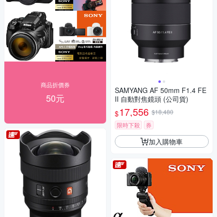
商品折價券
SAMYANG AF 50mm F1.4 FE
50元
II 自動對焦鏡頭 (公司貨)
17,556
$18,480
$
限時下殺
券
加入購物車