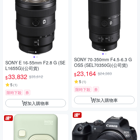
SONY 70-350mm F4.5-6.3 G
SONY E 16-55mm F2.8 G (SE
OSS (SEL70350G)(公司貨)
L1655G)(公司貨)
23,164
$24,383
$
33,832
$35,612
$
5
(
1
)
5
(
1
)
限時下殺
券
限時下殺
券
加入購物車
加入購物車