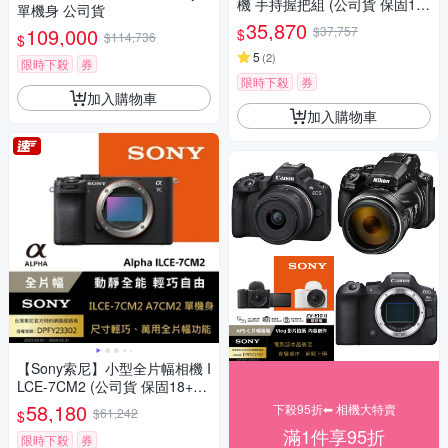
機 手持握把組 (公司貨 保固18
單機身 公司貨
+6個月)
35,870
109,000
$37,757
$
$114,736
$
5
(
2
)
限時下殺
券
限時下殺
券
加入購物車
加入購物車
【Sony索尼】小型全片幅相機 I
LCE-7CM2 (公司貨 保固18+6
個月)
58,180
下殺95折⬅︎ 相機大特賣
$61,242
$
滿1件享95折
限時下殺
券