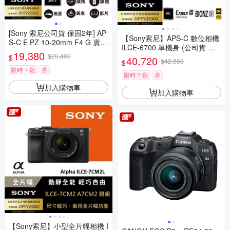
[Sony 索尼公司貨 保固2年] AP
【Sony索尼】APS-C 數位相機
S-C E PZ 10-20mm F4 G 廣角
ILCE-6700 單機身 (公司貨 保
電動變焦鏡 SELP1020G
19,380
$20,400
固18+6個月)
$
40,720
$42,863
$
限時下殺
券
限時下殺
券
加入購物車
加入購物車
【Sony索尼】小型全片幅相機 I