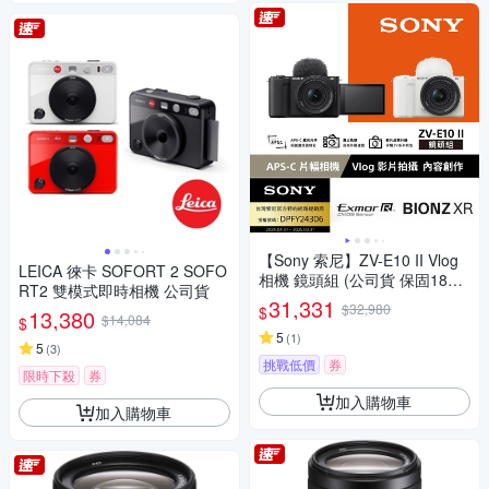
【Sony 索尼】ZV-E10 II Vlog
LEICA 徠卡 SOFORT 2 SOFO
相機 鏡頭組 (公司貨 保固18+6
RT2 雙模式即時相機 公司貨
個月)
31,331
$32,980
$
13,380
$14,084
$
5
(
1
)
5
(
3
)
挑戰低價
券
限時下殺
券
加入購物車
加入購物車