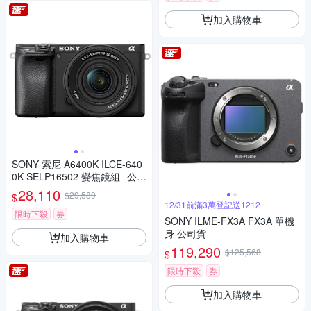
加入購物車
SONY 索尼 A6400K ILCE-640
0K SELP16502 變焦鏡組--公司
貨
28,110
$29,589
$
12/31前滿3萬登記送1212
限時下殺
券
SONY ILME-FX3A FX3A 單機
身 公司貨
加入購物車
119,290
$125,568
$
限時下殺
券
加入購物車