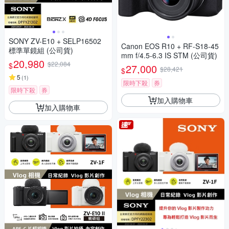
SONY ZV-E10 + SELP16502
Canon EOS R10 + RF-S18-45
標準單鏡組 (公司貨)
mm f/4.5-6.3 IS STM (公司貨)
20,980
$22,084
$
27,000
$28,421
$
5
(
1
)
限時下殺
券
限時下殺
券
加入購物車
加入購物車