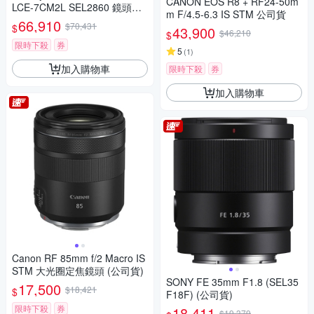
CANON EOS R8 + RF24-50m
LCE-7CM2L SEL2860 鏡頭組
m F/4.5-6.3 IS STM 公司貨
(公司貨 保固18+6個月)
66,910
$70,431
$
43,900
$46,210
$
限時下殺
券
5
(
1
)
加入購物車
限時下殺
券
加入購物車
Canon RF 85mm f/2 Macro IS
STM 大光圈定焦鏡頭 (公司貨)
SONY FE 35mm F1.8 (SEL35
17,500
$18,421
$
F18F) (公司貨)
限時下殺
券
18,411
$19,379