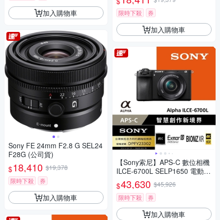
$
加入購物車
限時下殺
券
加入購物車
Sony FE 24mm F2.8 G SEL24
F28G (公司貨)
【Sony索尼】APS-C 數位相機
18,410
$19,378
$
ILCE-6700L SELP1650 電動變
焦鏡組(公司貨 保固18+6個月)
限時下殺
券
43,630
$45,926
$
加入購物車
限時下殺
券
加入購物車