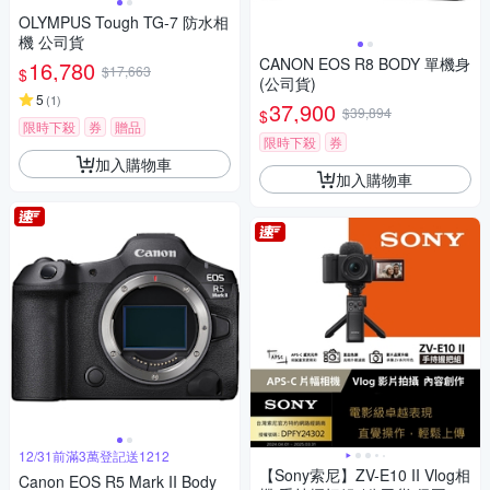
OLYMPUS Tough TG-7 防水相
機 公司貨
CANON EOS R8 BODY 單機身
16,780
$17,663
$
(公司貨)
5
(
1
)
37,900
$39,894
$
限時下殺
券
贈品
限時下殺
券
加入購物車
加入購物車
12/31前滿3萬登記送1212
【Sony索尼】ZV-E10 II Vlog相
Canon EOS R5 Mark II Body