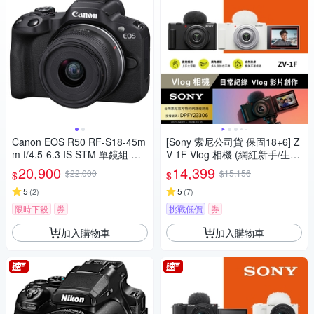
Canon EOS R50 RF-S18-45m
[Sony 索尼公司貨 保固18+6] Z
m f/4.5-6.3 IS STM 單鏡組 公
V-1F Vlog 相機 (網紅新手/生活
司貨
隨拍)
20,900
14,399
$22,000
$15,156
$
$
5
5
(
2
)
(
7
)
限時下殺
券
挑戰低價
券
加入購物車
加入購物車