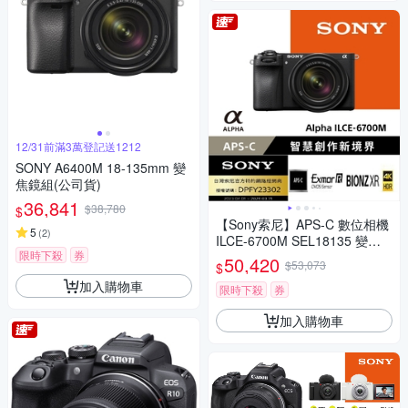
12/31前滿3萬登記送1212
SONY A6400M 18-135mm 變
焦鏡組(公司貨)
36,841
$38,780
$
【Sony索尼】APS-C 數位相機
5
(
2
)
ILCE-6700M SEL18135 變焦
限時下殺
券
鏡組 (公司貨 保固18+6個月)
50,420
$53,073
$
加入購物車
限時下殺
券
加入購物車