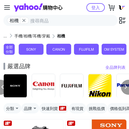
Yahoo購物中心
登入
相機
手機/相機/耳機/穿戴
相機
全部
SONY
CANON
FUJIFILM
OM SYSTEM
分類
嚴選品牌
全品牌列表
分類
品牌
快速到貨
有現貨
挑戰低價
價格低到