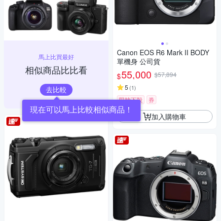
Canon EOS R6 Mark II BODY
馬上比買最好
單機身 公司貨
相似商品比比看
55,000
$57,894
$
5
(
1
)
去比較
限時下殺
券
現在可以馬上比較相似商品！
加入購物車