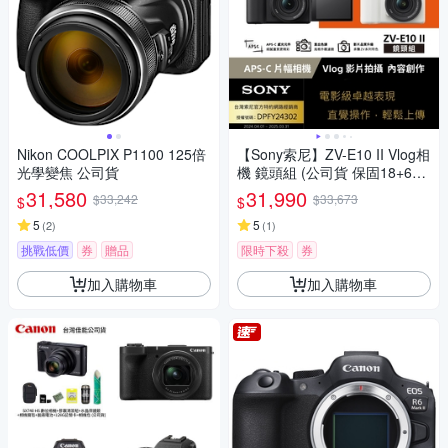
Nikon COOLPIX P1100 125倍
【Sony索尼】ZV-E10 II Vlog相
光學變焦 公司貨
機 鏡頭組 (公司貨 保固18+6個
月)
31,580
31,990
$33,242
$33,673
$
$
5
5
(
2
)
(
1
)
挑戰低價
券
贈品
限時下殺
券
加入購物車
加入購物車