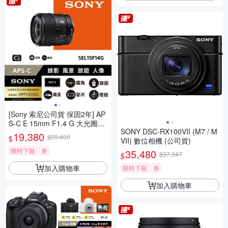
[Sony 索尼公司貨 保固2年] AP
S-C E 15mm F1.4 G 大光圈廣
SONY DSC-RX100VII (M7 / M
角定焦鏡 SEL15F14G
19,380
$20,400
$
VII) 數位相機 (公司貨)
限時下殺
券
35,480
$37,347
$
加入購物車
限時下殺
券
加入購物車