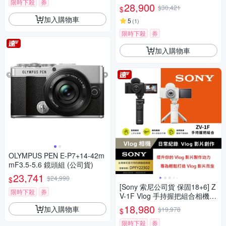
限時下殺
券
28,900
$30,421
$
加入購物車
5
(
1
)
限時下殺
券
加入購物車
OLYMPUS PEN E-P7+14-42m
mF3.5-5.6 鏡頭組 (公司貨)
23,741
$24,990
$
[Sony 索尼公司貨 保固18+6] Z
限時下殺
券
V-1F Vlog 手持握把組合相機
(網紅新手/生活隨拍)
18,980
加入購物車
$19,978
$
限時下殺
券