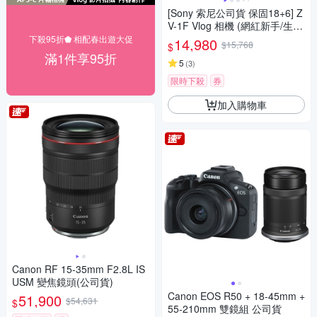
[Sony 索尼公司貨 保固18+6] Z
V-1F Vlog 相機 (網紅新手/生活
隨拍)
下殺95折⬟ 相配春出遊大促
14,980
$15,768
$
滿1件享95折
5
(
3
)
限時下殺
券
加入購物車
Canon RF 15-35mm F2.8L IS
USM 變焦鏡頭(公司貨)
Canon EOS R50 + 18-45mm +
51,900
$54,631
$
55-210mm 雙鏡組 公司貨