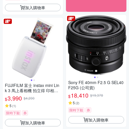
加入購物車
Sony FE 40mm F2.5 G SEL40
FUJIFILM 富士 instax mini Lin
F25G (公司貨)
k 3 馬上看相機 拍立得 印相機
18,410
公司貨
$19,378
$
3,990
$4,200
$
5
(
2
)
5
(
1
)
限時下殺
券
限時下殺
券
加入購物車
加入購物車