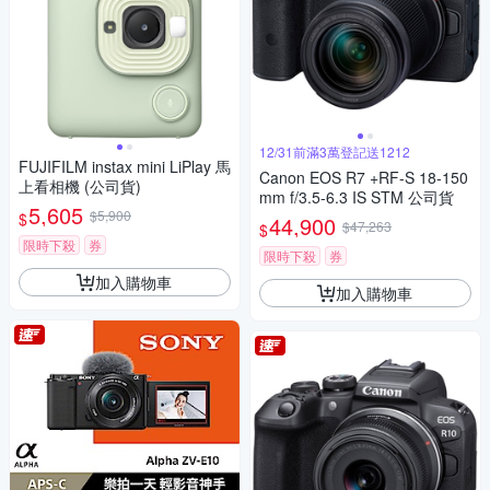
12/31前滿3萬登記送1212
FUJIFILM instax mini LiPlay 馬
Canon EOS R7 +RF-S 18-150
上看相機 (公司貨)
mm f/3.5-6.3 IS STM 公司貨
5,605
$5,900
$
44,900
$47,263
$
限時下殺
券
限時下殺
券
加入購物車
加入購物車