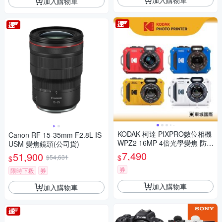
加入購物車
KODAK 柯達 PIXPRO數位相機
Canon RF 15-35mm F2.8L IS
WPZ2 16MP 4倍光學變焦 防水
USM 變焦鏡頭(公司貨)
數位相機 公司貨
7,490
51,900
$
$54,631
$
券
限時下殺
券
加入購物車
加入購物車