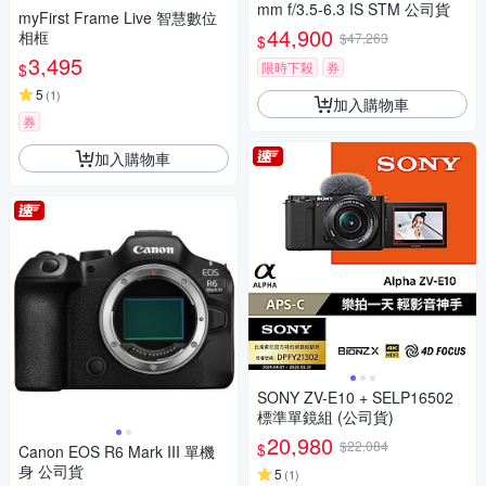
mm f/3.5-6.3 IS STM 公司貨
myFirst Frame Live 智慧數位
44,900
相框
$47,263
$
3,495
限時下殺
券
$
5
(
1
)
加入購物車
券
加入購物車
SONY ZV-E10 + SELP16502
標準單鏡組 (公司貨)
20,980
$22,084
$
Canon EOS R6 Mark III 單機
身 公司貨
5
(
1
)