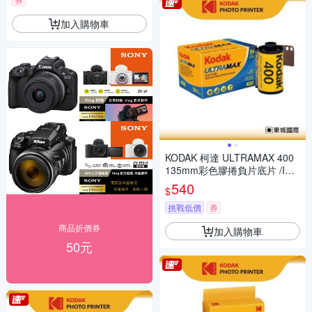
加入購物車
KODAK 柯達 ULTRAMAX 400
135mm彩色膠捲負片底片 /ISO
400 36張
540
$
挑戰低價
券
商品折價券
加入購物車
50元