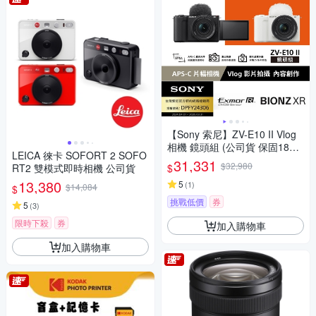
【Sony 索尼】ZV-E10 II Vlog
相機 鏡頭組 (公司貨 保固18+6
LEICA 徠卡 SOFORT 2 SOFO
個月)
31,331
$32,980
$
RT2 雙模式即時相機 公司貨
13,380
5
(
1
)
$14,084
$
挑戰低價
券
5
(
3
)
限時下殺
券
加入購物車
加入購物車