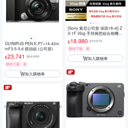
[Sony 索尼公司貨 保固18+6] Z
V-1F Vlog 手持握把組合相機
(網紅新手/生活隨拍)
18,980
$19,978
$
OLYMPUS PEN E-P7+14-42m
mF3.5-5.6 鏡頭組 (公司貨)
限時下殺
券
23,741
$24,990
$
加入購物車
限時下殺
券
加入購物車