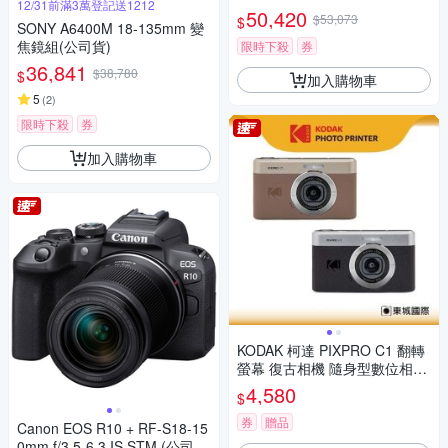
12/31前滿3萬登記送1212
鏡組 (公司貨 保固18+6個月)
50,420
$53,073
$
SONY A6400M 18-135mm 變
焦鏡組(公司貨)
限時下殺
券
36,841
$38,780
$
加入購物車
5
(
2
)
限時下殺
券
加入購物車
KODAK 柯達 PIXPRO C1 翻轉
螢幕 復古相機 隨身型數位相機
+ 32G記憶卡組
4,580
$
券
贈品
Canon EOS R10 + RF-S18-15
0mm f/3.5-6.3 IS STM (公司