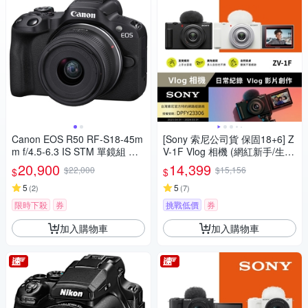
Canon EOS R50 RF-S18-45m
[Sony 索尼公司貨 保固18+6] Z
m f/4.5-6.3 IS STM 單鏡組 公
V-1F Vlog 相機 (網紅新手/生活
司貨
隨拍)
20,900
14,399
$22,000
$15,156
$
$
5
5
(
2
)
(
7
)
限時下殺
券
挑戰低價
券
加入購物車
加入購物車