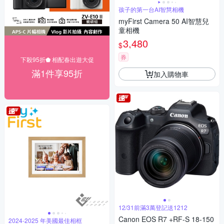
孩子的第一台AI智慧相機
myFirst Camera 50 AI智慧兒
童相機
3,480
$
券
下殺95折⬟ 相配春出遊大促
滿1件享95折
加入購物車
12/31前滿3萬登記送1212
Canon EOS R7 +RF-S 18-150
2024-2025 年美國最佳相框