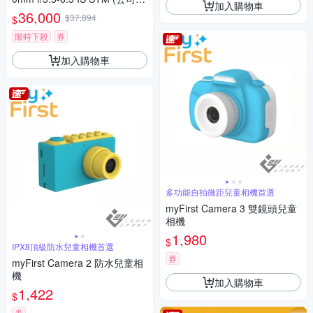
加入購物車
貨)
36,000
$37,894
$
限時下殺
券
加入購物車
多功能自拍微距兒童相機首選
myFirst Camera 3 雙鏡頭兒童
相機
1,980
$
IPX8頂級防水兒童相機首選
券
myFirst Camera 2 防水兒童相
機
加入購物車
1,422
$
券