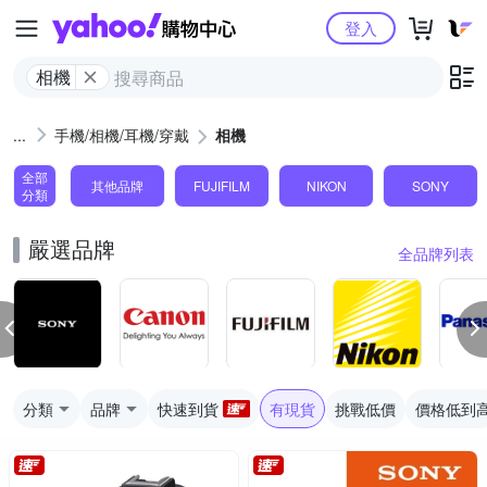
Yahoo購物中心
登入
相機
手機/相機/耳機/穿戴
相機
全部
其他品牌
FUJIFILM
NIKON
SONY
分類
嚴選品牌
全品牌列表
分類
品牌
快速到貨
有現貨
挑戰低價
價格低到