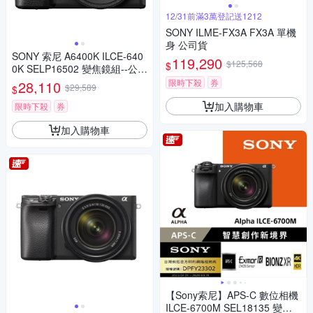
12/31前滿3萬登記送1212
SONY ILME-FX3A FX3A 單機
身 公司貨
SONY 索尼 A6400K ILCE-640
119,290
$125,568
$
0K SELP16502 變焦鏡組--公司
貨
限時下殺
券
28,110
$29,589
$
加入購物車
限時下殺
券
加入購物車
【Sony索尼】APS-C 數位相機
ILCE-6700M SEL18135 變焦