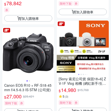
78,842
限時下殺
券
$
券
加入購物車
加入購物車
[Sony 索尼公司貨 保固18+6] Z
V-1F Vlog 相機 (網紅新手/生活
Canon EOS R10 + RF-S18-45
隨拍)
14,980
mm f/4.5-6.3 IS STM (公司貨)
$15,768
$
27,000
$28,421
5
(
3
)
$
限時下殺
券
限時下殺
券
加入購物車