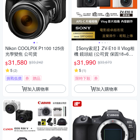
Nikon COOLPIX P1100 125倍
【Sony索尼】ZV-E10 II Vlog相
光學變焦 公司貨
機 鏡頭組 (公司貨 保固18+6個
月)
31,580
31,990
$33,242
$33,673
$
$
5
5
(
2
)
(
1
)
挑戰低價
券
贈品
限時下殺
券
加入購物車
加入購物車