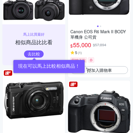
Canon EOS R6 Mark II BODY
馬上比買最好
單機身 公司貨
相似商品比比看
55,000
$57,894
$
5
(
1
)
去比較
限時下殺
券
現在可以馬上比較相似商品！
加入購物車