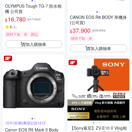
OLYMPUS Tough TG-7 防水相
機 公司貨
CANON EOS R8 BODY 單機身
16,780
$17,663
$
(公司貨)
5
(
1
)
37,900
$39,894
$
限時下殺
券
贈品
限時下殺
券
加入購物車
加入購物車
12/31前滿3萬登記送1212
【Sony索尼】ZV-E10 II Vlog相
Canon EOS R5 Mark II Body