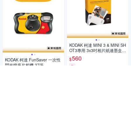
KODAK 柯達 MINI 3 & MINI SH
OT3專用 3x3吋相片紙連墨盒(3
0張) 公司貨
560
$
KODAK 柯達 FunSaver 一次性
閃光燈底片相機 27張
券
675
$
加入購物車
挑戰低價
券
加入購物車