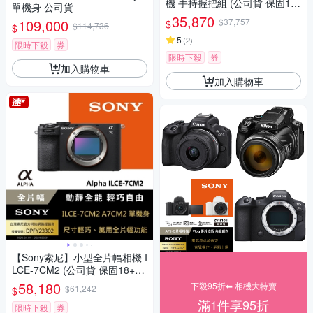
機 手持握把組 (公司貨 保固18
單機身 公司貨
+6個月)
35,870
109,000
$37,757
$
$114,736
$
5
(
2
)
限時下殺
券
限時下殺
券
加入購物車
加入購物車
【Sony索尼】小型全片幅相機 I
LCE-7CM2 (公司貨 保固18+6
個月)
58,180
下殺95折⬅︎ 相機大特賣
$61,242
$
滿1件享95折
限時下殺
券