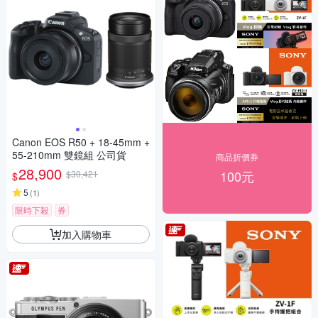
Canon EOS R50 + 18-45mm +
55-210mm 雙鏡組 公司貨
商品折價券
28,900
100元
$30,421
$
5
(
1
)
限時下殺
券
加入購物車