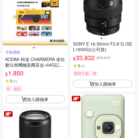
SONY E 16-55mm F2.8 G (SE
L1655G)(公司貨)
交換禮物
33,832
$35,612
$
KODAK 柯達 CHARMERA 迷你
數位相機鑰匙圈盲盒+64G記憶
5
(
1
)
卡組
1,850
限時下殺
券
$
5
(
1
)
加入購物車
券
贈品
加入購物車