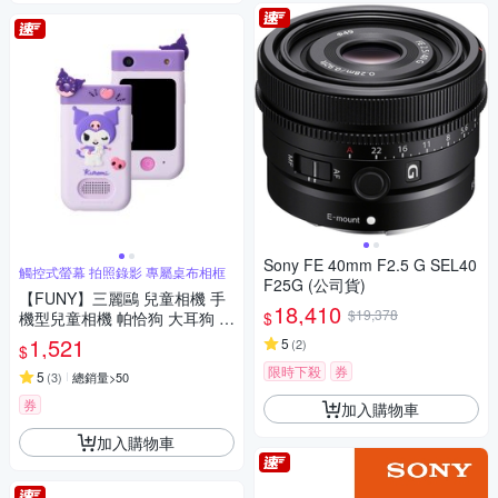
Sony FE 40mm F2.5 G SEL40
觸控式螢幕 拍照錄影 專屬桌布相框
F25G (公司貨)
【FUNY】三麗鷗 兒童相機 手
18,410
$19,378
$
機型兒童相機 帕恰狗 大耳狗 酷
洛米
1,521
5
(
2
)
$
限時下殺
券
5
(
3
)
總銷量>50
券
加入購物車
加入購物車