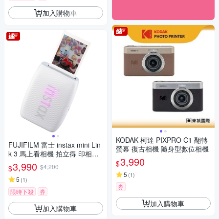
加入購物車
KODAK 柯達 PIXPRO C1 翻轉
FUJIFILM 富士 instax mini Lin
螢幕 復古相機 隨身型數位相機
k 3 馬上看相機 拍立得 印相機
3,990
公司貨
$
3,990
$4,200
$
5
(
1
)
5
(
1
)
券
限時下殺
券
加入購物車
加入購物車