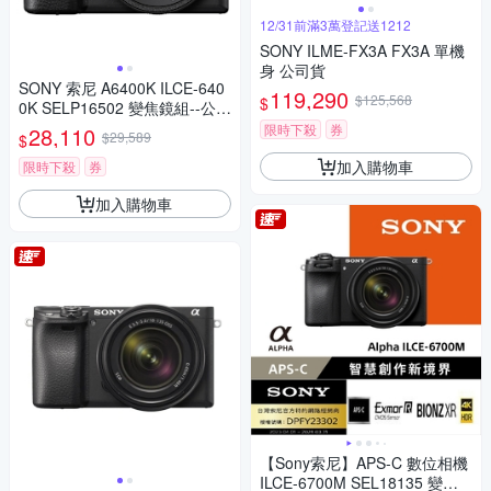
12/31前滿3萬登記送1212
SONY ILME-FX3A FX3A 單機
身 公司貨
SONY 索尼 A6400K ILCE-640
119,290
$125,568
$
0K SELP16502 變焦鏡組--公司
貨
限時下殺
券
28,110
$29,589
$
加入購物車
限時下殺
券
加入購物車
【Sony索尼】APS-C 數位相機
ILCE-6700M SEL18135 變焦