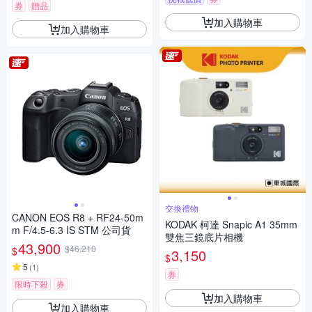
券
贈品
加入購物車
加入購物車
交換禮物
CANON EOS R8 + RF24-50m
KODAK 柯達 Snapic A1 35mm
m F/4.5-6.3 IS STM 公司貨
雙焦三鏡底片相機
43,900
$46,210
$
3,150
$
5
(
1
)
券
限時下殺
券
加入購物車
加入購物車