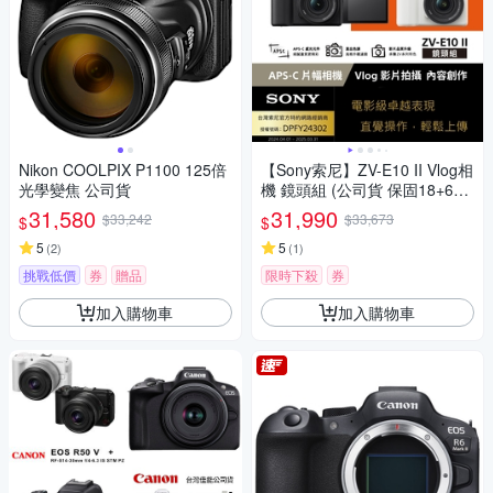
Nikon COOLPIX P1100 125倍
【Sony索尼】ZV-E10 II Vlog相
光學變焦 公司貨
機 鏡頭組 (公司貨 保固18+6個
月)
31,580
31,990
$33,242
$33,673
$
$
5
5
(
2
)
(
1
)
挑戰低價
券
贈品
限時下殺
券
加入購物車
加入購物車