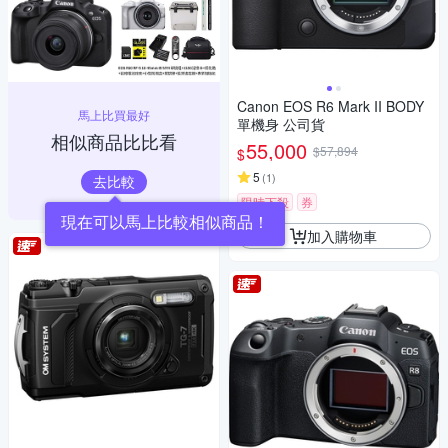
Canon EOS R6 Mark II BODY
馬上比買最好
單機身 公司貨
相似商品比比看
55,000
$57,894
$
5
(
1
)
去比較
限時下殺
券
加入購物車