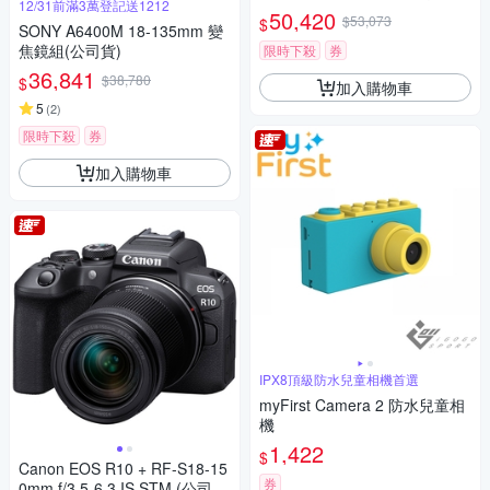
12/31前滿3萬登記送1212
鏡組 (公司貨 保固18+6個月)
50,420
$53,073
$
SONY A6400M 18-135mm 變
焦鏡組(公司貨)
限時下殺
券
36,841
$38,780
$
加入購物車
5
(
2
)
限時下殺
券
加入購物車
IPX8頂級防水兒童相機首選
myFirst Camera 2 防水兒童相
機
1,422
$
Canon EOS R10 + RF-S18-15
券
0mm f/3.5-6.3 IS STM (公司