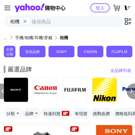
Yahoo購物中心
登入
相機
手機/相機/耳機/穿戴
相機
全部
其他品牌
SONY
CANON
FUJIFILM
分類
嚴選品牌
全品牌列表
分類
品牌
快速到貨
有現貨
挑戰低價
價格低到