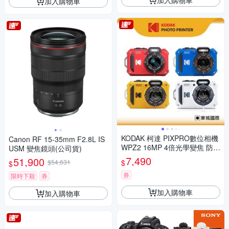
加入購物車
KODAK 柯達 PIXPRO數位相機
Canon RF 15-35mm F2.8L IS
WPZ2 16MP 4倍光學變焦 防水
USM 變焦鏡頭(公司貨)
數位相機 公司貨
7,490
51,900
$
$54,631
$
券
限時下殺
券
加入購物車
加入購物車