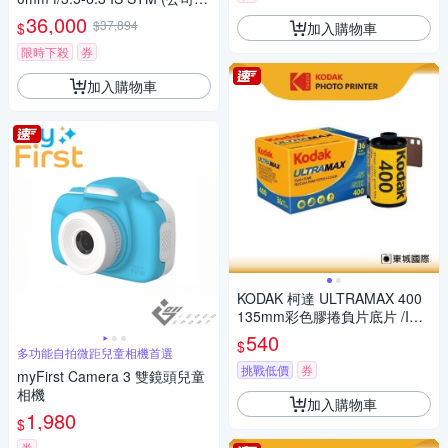
貨)
36,000
$37,894
加入購物車
$
限時下殺
券
加入購物車
KODAK 柯達 ULTRAMAX 400
135mm彩色膠捲負片底片 /ISO
400 36張
540
$
多功能自拍微距兒童相機首選
挑戰低價
券
myFirst Camera 3 雙鏡頭兒童
相機
加入購物車
1,980
$
券