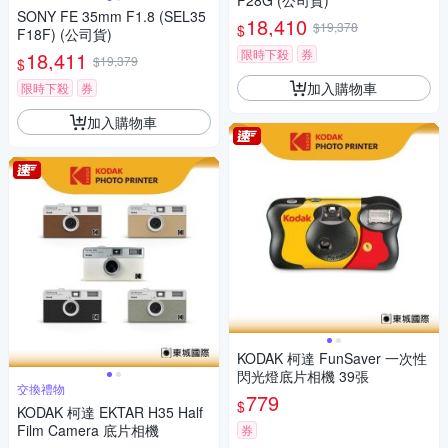
F28G (公司貨)
SONY FE 35mm F1.8 (SEL35
18,410
$19,378
$
F18F) (公司貨)
限時下殺
券
18,411
$19,379
$
加入購物車
限時下殺
券
加入購物車
KODAK 柯達 FunSaver 一次性
閃光燈底片相機 39張
交換禮物
779
$
KODAK 柯達 EKTAR H35 Half
Film Camera 底片相機
券