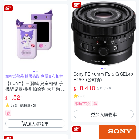
Sony FE 40mm F2.5 G SEL40
觸控式螢幕 拍照錄影 專屬桌布相框
F25G (公司貨)
【FUNY】三麗鷗 兒童相機 手
18,410
$19,378
$
機型兒童相機 帕恰狗 大耳狗 酷
洛米
1,521
5
(
2
)
$
限時下殺
券
5
(
3
)
總銷量>50
券
加入購物車
加入購物車