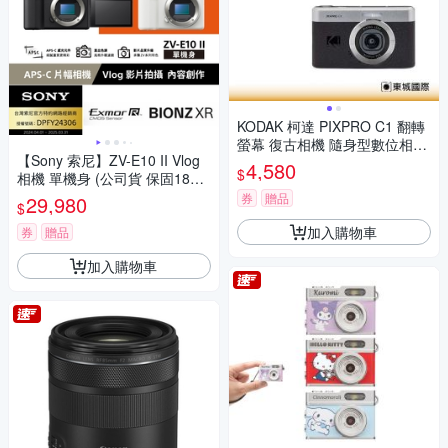
KODAK 柯達 PIXPRO C1 翻轉
螢幕 復古相機 隨身型數位相機
【Sony 索尼】ZV-E10 II Vlog
+ 32G記憶卡組
4,580
$
相機 單機身 (公司貨 保固18+6
個月)
券
贈品
29,980
$
加入購物車
券
贈品
加入購物車