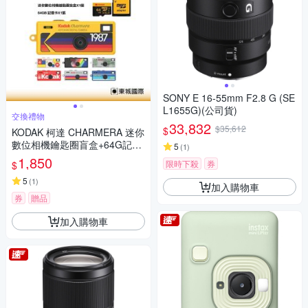
SONY E 16-55mm F2.8 G (SE
L1655G)(公司貨)
交換禮物
33,832
$35,612
$
KODAK 柯達 CHARMERA 迷你
數位相機鑰匙圈盲盒+64G記憶
5
(
1
)
卡組
1,850
限時下殺
券
$
5
(
1
)
加入購物車
券
贈品
加入購物車