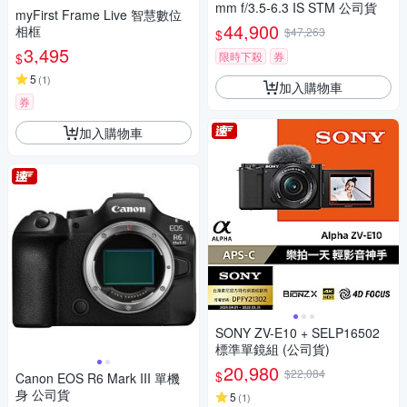
mm f/3.5-6.3 IS STM 公司貨
myFirst Frame Live 智慧數位
44,900
相框
$47,263
$
3,495
限時下殺
券
$
5
(
1
)
加入購物車
券
加入購物車
SONY ZV-E10 + SELP16502
標準單鏡組 (公司貨)
20,980
$22,084
$
Canon EOS R6 Mark III 單機
身 公司貨
5
(
1
)