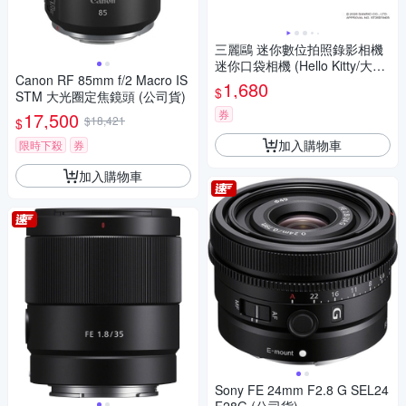
三麗鷗 迷你數位拍照錄影相機
迷你口袋相機 (Hello Kitty/大耳
Canon RF 85mm f/2 Macro IS
狗/酷洛米)
1,680
$
STM 大光圈定焦鏡頭 (公司貨)
券
17,500
$18,421
$
加入購物車
限時下殺
券
加入購物車
Sony FE 24mm F2.8 G SEL24