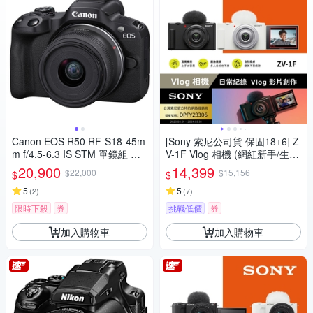
Canon EOS R50 RF-S18-45m
[Sony 索尼公司貨 保固18+6] Z
m f/4.5-6.3 IS STM 單鏡組 公
V-1F Vlog 相機 (網紅新手/生活
司貨
隨拍)
20,900
14,399
$22,000
$15,156
$
$
5
5
(
2
)
(
7
)
限時下殺
券
挑戰低價
券
加入購物車
加入購物車