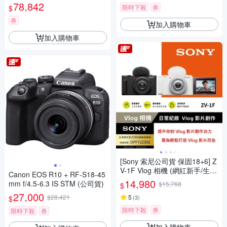
78,842
限時下殺
券
$
券
加入購物車
加入購物車
[Sony 索尼公司貨 保固18+6] Z
V-1F Vlog 相機 (網紅新手/生活
Canon EOS R10 + RF-S18-45
隨拍)
14,980
mm f/4.5-6.3 IS STM (公司貨)
$15,768
$
27,000
$28,421
5
(
3
)
$
限時下殺
券
限時下殺
券
加入購物車