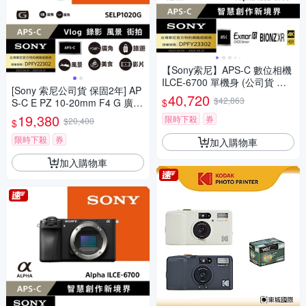
【Sony索尼】APS-C 數位相機
ILCE-6700 單機身 (公司貨 保
[Sony 索尼公司貨 保固2年] AP
固18+6個月)
40,720
$42,863
$
S-C E PZ 10-20mm F4 G 廣角
電動變焦鏡 SELP1020G
19,380
限時下殺
券
$20,400
$
限時下殺
券
加入購物車
加入購物車