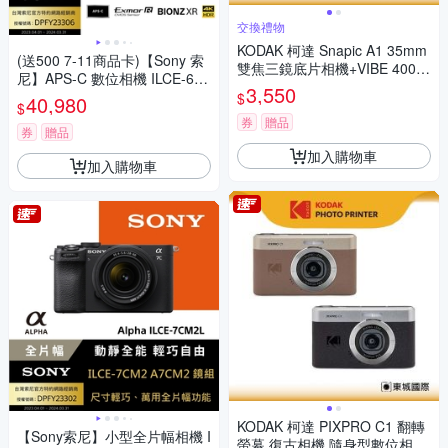
交換禮物
KODAK 柯達 Snapic A1 35mm
(送500 7-11商品卡)【Sony 索
雙焦三鏡底片相機+VIBE 400底
尼】APS-C 數位相機 ILCE-670
片組
3,550
0 單機身 (公司貨 保固18+6個
$
40,980
$
月)
券
贈品
券
贈品
加入購物車
加入購物車
KODAK 柯達 PIXPRO C1 翻轉
【Sony索尼】小型全片幅相機 I
螢幕 復古相機 隨身型數位相機