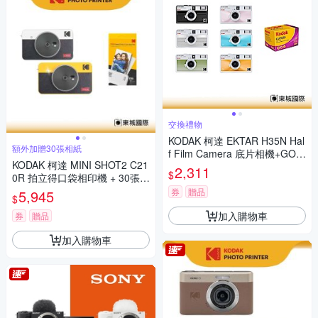
交換禮物
KODAK 柯達 EKTAR H35N Hal
額外加贈30張相紙
f Film Camera 底片相機+GOL
KODAK 柯達 MINI SHOT2 C21
D 200底片組
2,311
$
0R 拍立得口袋相印機 + 30張相
紙組 公司貨
券
贈品
5,945
$
加入購物車
券
贈品
加入購物車