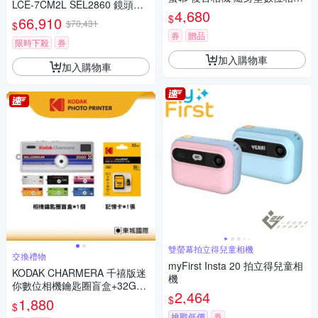
LCE-7CM2L SEL2860 鏡頭組
+ 64G記憶卡組
4,680
(公司貨 保固18+6個月)
$
66,910
$70,431
$
券
贈品
限時下殺
券
加入購物車
加入購物車
雙螢幕拍立得兒童相機
交換禮物
myFirst Insta 20 拍立得兒童相
KODAK CHARMERA 千禧版迷
機
你數位相機鑰匙圈盲盒+32G記
2,464
憶卡組
$
1,880
$
挑戰低價
券