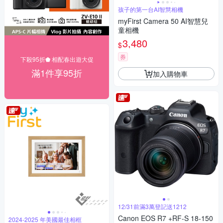
孩子的第一台AI智慧相機
myFirst Camera 50 AI智慧兒
童相機
3,480
$
券
下殺95折⬟ 相配春出遊大促
滿1件享95折
加入購物車
12/31前滿3萬登記送1212
Canon EOS R7 +RF-S 18-150
2024-2025 年美國最佳相框