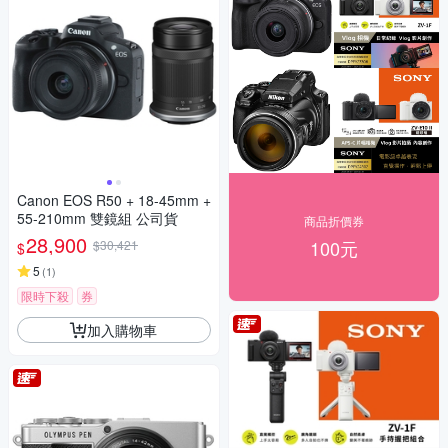
Canon EOS R50 + 18-45mm +
55-210mm 雙鏡組 公司貨
商品折價券
28,900
100元
$30,421
$
5
(
1
)
限時下殺
券
加入購物車