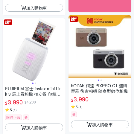
加入購物車
KODAK 柯達 PIXPRO C1 翻轉
FUJIFILM 富士 instax mini Lin
螢幕 復古相機 隨身型數位相機
k 3 馬上看相機 拍立得 印相機
3,990
公司貨
$
3,990
$4,200
$
5
(
1
)
5
(
1
)
券
限時下殺
券
加入購物車
加入購物車