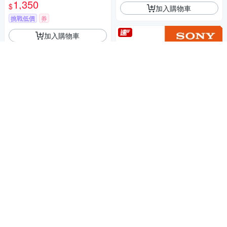
1,350
$
加入購物車
挑戰低價
券
加入購物車
[Sony 索尼公司貨 保固2年] AP
S-C E 15mm F1.4 G 大光圈廣
角定焦鏡 SEL15F14G
19,380
$20,400
$
【Sony索尼】APS-C 數位相機
ILCE-6700L SELP1650 電動變
限時下殺
券
焦鏡組(公司貨 保固18+6個月)
43,630
$45,926
$
加入購物車
限時下殺
券
加入購物車