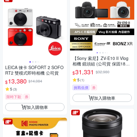
【Sony 索尼】ZV-E10 II Vlog
相機 鏡頭組 (公司貨 保固18+6
LEICA 徠卡 SOFORT 2 SOFO
個月)
31,331
$32,980
$
RT2 雙模式即時相機 公司貨
13,380
5
(
1
)
$14,084
$
挑戰低價
券
5
(
3
)
限時下殺
券
加入購物車
加入購物車