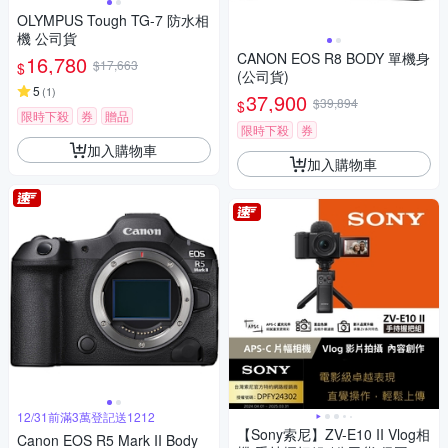
OLYMPUS Tough TG-7 防水相
機 公司貨
CANON EOS R8 BODY 單機身
16,780
$17,663
$
(公司貨)
5
(
1
)
37,900
$39,894
$
限時下殺
券
贈品
限時下殺
券
加入購物車
加入購物車
12/31前滿3萬登記送1212
【Sony索尼】ZV-E10 II Vlog相
Canon EOS R5 Mark II Body