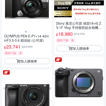
[Sony 索尼公司貨 保固18+6] Z
V-1F Vlog 手持握把組合相機
(網紅新手/生活隨拍)
18,980
$19,978
$
OLYMPUS PEN E-P7+14-42m
mF3.5-5.6 鏡頭組 (公司貨)
限時下殺
券
23,741
$24,990
$
加入購物車
限時下殺
券
加入購物車