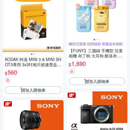
觸控式螢幕 拍照錄影 專屬桌布相框
【FUNY】三麗鷗 手機型 兒童
相機 布丁狗 大耳狗 酷洛米 帕
KODAK 柯達 MINI 3 & MINI SH
恰狗
1,690
$
OT3專用 3x3吋相片紙連墨盒(3
0張) 公司貨
560
券
$
券
加入購物車
加入購物車