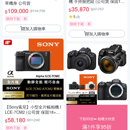
機 手持握把組 (公司貨 保固18
單機身 公司貨
+6個月)
35,870
109,000
$37,757
$
$114,736
$
5
(
2
)
限時下殺
券
限時下殺
券
加入購物車
加入購物車
【Sony索尼】小型全片幅相機 I
LCE-7CM2 (公司貨 保固18+6
個月)
58,180
下殺95折⬅︎ 相機大特賣
$61,242
$
滿1件享95折
限時下殺
券