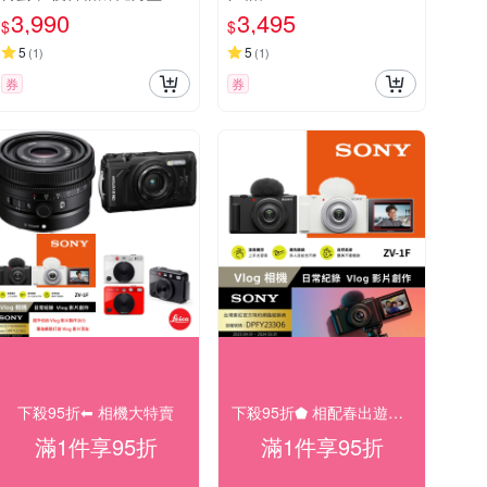
位相機
3,990
3,495
$
$
5
5
(
1
)
(
1
)
券
券
下殺95折⬅︎ 相機大特賣
下殺95折⬟ 相配春出遊大促
滿1件享95折
滿1件享95折