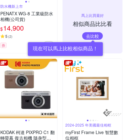
防水機新上市
PENATX WG-8 工業級防水
馬上比買最好
相機(公司貨)
相似商品比比看
14,900
$
去比較
5
(
2
)
券
現在可以馬上比較相似商品！
2024-2025 年美國最佳相框
KODAK 柯達 PIXPRO C1 翻
myFirst Frame Live 智慧數
轉螢幕 復古相機 隨身型數
位相框