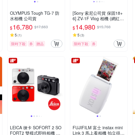
OLYMPUS Tough TG-7 防
[Sony 索尼公司貨 保固18+
水相機 公司貨
6] ZV-1F Vlog 相機 (網紅新
手/生活隨拍)
16,780
14,980
$17,663
$15,768
$
$
5
5
(
1
)
(
3
)
限時下殺
券
贈品
限時下殺
券
LEICA 徠卡 SOFORT 2 SO
FUJIFILM 富士 instax mini
FORT2 雙模式即時相機 公
Link 3 馬上看相機 拍立得