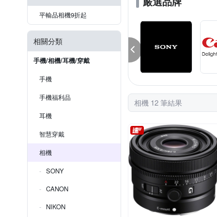
嚴選品牌
平輸品相機9折起
相關分類
手機/相機/耳機/穿戴
手機
手機福利品
相機 12 筆結果
耳機
智慧穿戴
相機
SONY
CANON
NIKON