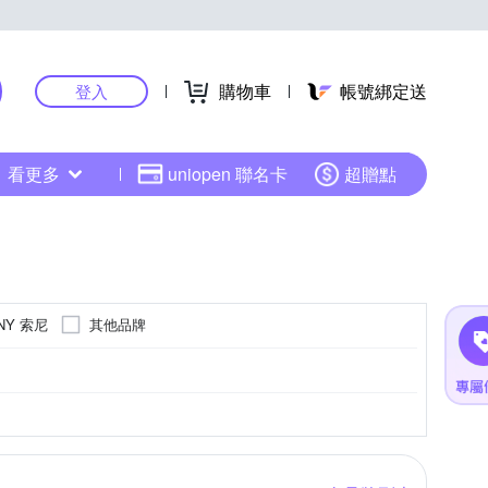
購物車
帳號綁定送
登入
看更多
uniopen 聯名卡
超贈點
NY 索尼
其他品牌