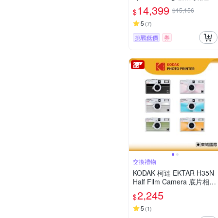
手/生活隨拍)
14,399
$15,156
$
5
(
7
)
挑戰低價
券
交換禮物
KODAK 柯達 EKTAR H35N
Half Film Camera 底片相機
+VIBE 400底片組
2,245
$
5
(
1
)