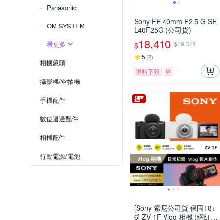
Panasonic
Sony FE 40mm F2.5 G SE
OM SYSTEM
L40F25G (公司貨)
18,410
看更多
$19,378
$
5
(
2
)
相機鏡頭
限時下殺
券
攝影機/空拍機
手機配件
數位週邊配件
相機配件
行動電源/電池
[Sony 索尼公司貨 保固18+
6] ZV-1F Vlog 相機 (網紅新