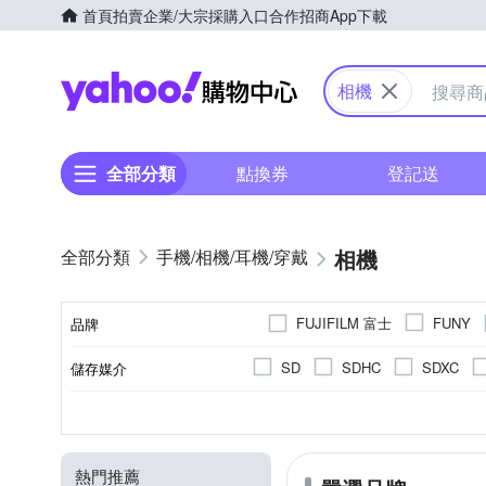
首頁
拍賣
企業/大宗採購入口
合作招商
App下載
Yahoo購物中心
相機
全部分類
點換券
登記送
相機
手機/相機/耳機/穿戴
FUJIFILM 富士
FUNY
品牌
SD
SDHC
SDXC
儲存媒介
品牌名稱
定焦鏡
公司貨
一般型相機
無
翻轉式螢幕
1.9吋以下
1/2.3吋 CMOS
3~7倍變焦鏡頭
平行輸入
2.5~2.9吋
類單眼相機(PA
固定式螢幕
1
光學變焦
來源
相機類型
影像感應器
螢幕類型
螢幕尺寸
熱門推薦