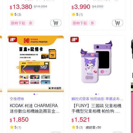
司貨
印相機 公司貨
13,380
3,990
$14,084
$4,200
$
$
5
5
(
3
)
(
1
)
限時下殺
券
限時下殺
券
交換禮物
觸控式螢幕 拍照錄影 專屬桌布相
框
KODAK 柯達 CHARMERA
【FUNY】三麗鷗 兒童相機
迷你數位相機鑰匙圈盲盒+6
手機型兒童相機 帕恰狗 大
4G記憶卡組
耳狗 酷洛米
1,850
1,521
$
$
5
5
(
1
)
(
3
)
總銷量>50