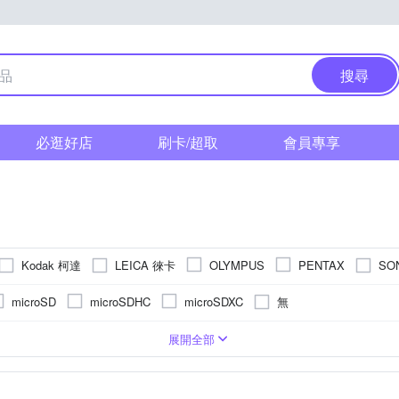
搜尋
必逛好店
刷卡/超取
會員專享
Kodak 柯達
LEICA 徠卡
SO
OLYMPUS
PENTAX
無
microSD
microSDHC
microSDXC
SM功能)
吋 CMOS
3.0吋以上
1/3.1吋 CMOS
拍立得
無
可觸控式螢幕
無
TFT LCD
展開全部