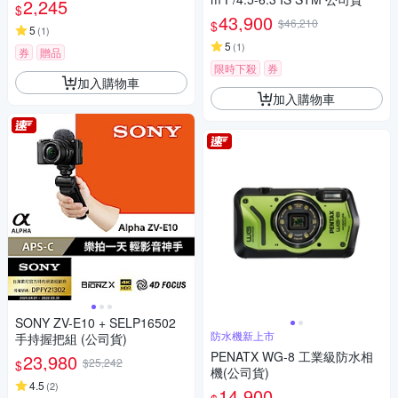
2,245
$
43,900
$46,210
$
5
(
1
)
5
(
1
)
券
贈品
限時下殺
券
加入購物車
加入購物車
SONY ZV-E10 + SELP16502
防水機新上市
手持握把組 (公司貨)
PENATX WG-8 工業級防水相
23,980
$25,242
$
機(公司貨)
4.5
(
2
)
14,900