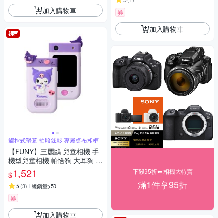
(
1
)
加入購物車
券
加入購物車
觸控式螢幕 拍照錄影 專屬桌布相框
【FUNY】三麗鷗 兒童相機 手
機型兒童相機 帕恰狗 大耳狗 酷
洛米
1,521
下殺95折⬅︎ 相機大特賣
$
滿1件享95折
5
(
3
)
總銷量>50
券
加入購物車