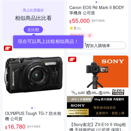
Canon EOS R6 Mark II BODY
馬上比買最好
單機身 公司貨
相似商品比比看
55,000
$57,894
$
5
(
1
)
去比較
限時下殺
券
現在可以馬上比較相似商品！
加入購物車
OLYMPUS Tough TG-7 防水相
機 公司貨
【Sony索尼】ZV-E10 II Vlog相
16,780
$17,663
$
機 手持握把組 (公司貨 保固18