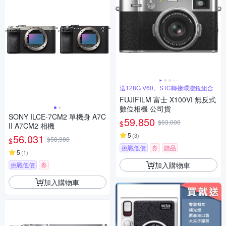
送128G V60、STC轉接環濾鏡組合
FUJIFILM 富士 X100VI 無反式
數位相機 公司貨
SONY ILCE-7CM2 單機身 A7C
59,850
$63,000
$
II A7CM2 相機
5
(
3
)
56,031
$58,980
$
挑戰低價
券
贈品
5
(
1
)
加入購物車
挑戰低價
券
加入購物車