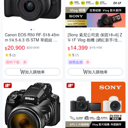
Canon EOS R50 RF-S18-45m
[Sony 索尼公司貨 保固18+6] Z
m f/4.5-6.3 IS STM 單鏡組 公
V-1F Vlog 相機 (網紅新手/生活
司貨
隨拍)
20,900
14,399
$22,000
$15,156
$
$
5
5
(
2
)
(
7
)
限時下殺
券
挑戰低價
券
加入購物車
加入購物車