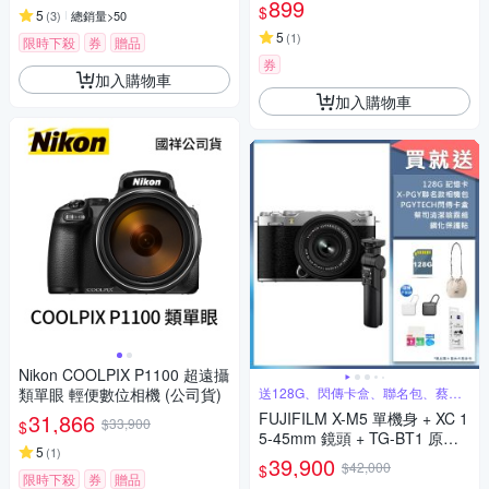
899
$
5
(
3
)
總銷量>50
聖誕禮物
5
(
1
)
限時下殺
券
贈品
券
加入購物車
加入購物車
Nikon COOLPIX P1100 超遠攝
類單眼 輕便數位相機 (公司貨)
送128G、閃傳卡盒、聯名包、蔡司
清潔組
31,866
FUJIFILM X-M5 單機身 + XC 1
$33,900
$
5-45mm 鏡頭 + TG-BT1 原廠
5
(
1
)
手把 公司貨
39,900
$42,000
$
限時下殺
券
贈品