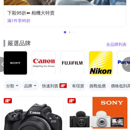
下殺95折⬅︎ 相機大特賣
滿1件享95折
嚴選品牌
全品牌列表
分類
品牌
快速到貨
有現貨
挑戰低價
價格低到