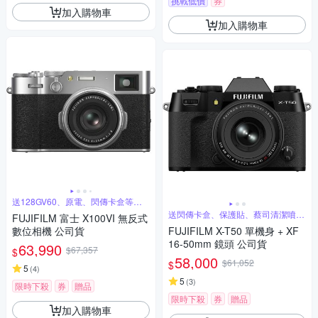
挑戰低價
券
加入購物車
加入購物車
送128GV60、原電、閃傳卡盒等超
值禮
送閃傳卡盒、保護貼、蔡司清潔噴霧
FUJIFILM 富士 X100VI 無反式
組
數位相機 公司貨
FUJIFILM X-T50 單機身 + XF
16-50mm 鏡頭 公司貨
63,990
$67,357
$
58,000
$61,052
$
5
(
4
)
5
(
3
)
限時下殺
券
贈品
限時下殺
券
贈品
加入購物車