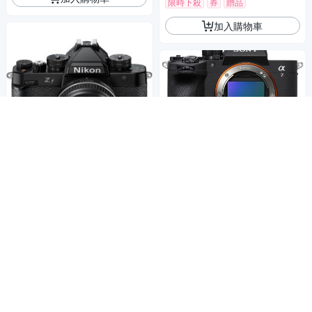
限時下殺
券
贈品
加入購物車
送記憶卡防護盒、原廠提袋、蔡司噴
霧等好禮
Nikon ZF 單機身 + 40mm F2 S
E 定焦鏡組 公司貨
58,786
下殺95折⬅︎ 相機大特賣
$61,880
$
滿1件享95折
5
(
2
)
限時下殺
券
贈品
加入購物車