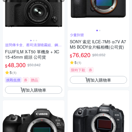
少量到貨
SONY 索尼 ILCE-7M5 α7V A7
送閃傳卡盒、蔡司清潔噴霧組、鋼化
M5 BODY全片幅相機(公司貨)
保護貼
FUJIFILM X-T50 單機身 + XC
76,620
$80,652
$
15-45mm 鏡頭 公司貨
5
(
1
)
48,300
$50,842
$
限時下殺
券
5
(
1
)
加入購物車
挑戰低價
券
贈品
加入購物車