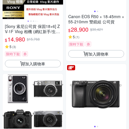
Canon EOS R50 + 18-45mm +
55-210mm 雙鏡組 公司貨
[Sony 索尼公司貨 保固18+6] Z
28,900
$30,421
$
V-1F Vlog 相機 (網紅新手/生活
隨拍)
5
(
1
)
14,980
$15,768
$
限時下殺
券
5
(
3
)
加入購物車
限時下殺
券
加入購物車