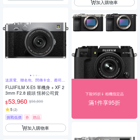
加入購物車
送原電、聯名包、閃傳卡盒、蔡司清
潔組
FUJIFILM X-E5 單機身 + XF 2
3mm F2.8 鏡頭 恆昶公司貨
下殺95折⇓ 相機指定品
53,960
滿1件享95折
$56,800
$
5
(
2
)
挑戰低價
券
贈品
加入購物車