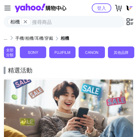
Yahoo購物中心
登入
相機
手機/相機/耳機/穿戴
相機
全部
SONY
FUJIFILM
CANON
其他品牌
分類
精選活動