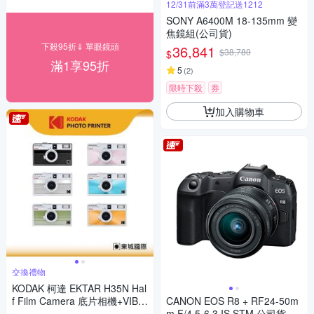
12/31前滿3萬登記送1212
SONY A6400M 18-135mm 變
焦鏡組(公司貨)
下殺95折⇓ 單眼鏡頭
36,841
$38,780
$
滿1享95折
5
(
2
)
限時下殺
券
加入購物車
交換禮物
KODAK 柯達 EKTAR H35N Hal
f Film Camera 底片相機+VIBE
CANON EOS R8 + RF24-50m
400底片組
m F/4.5-6.3 IS STM 公司貨