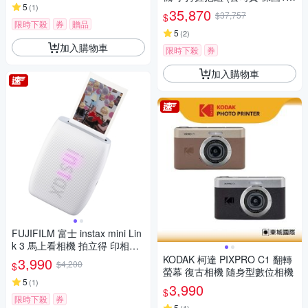
5
(
1
)
+6個月)
35,870
$37,757
$
限時下殺
券
贈品
5
(
2
)
加入購物車
限時下殺
券
加入購物車
FUJIFILM 富士 instax mini Lin
k 3 馬上看相機 拍立得 印相機
公司貨
KODAK 柯達 PIXPRO C1 翻轉
3,990
$4,200
$
螢幕 復古相機 隨身型數位相機
5
(
1
)
3,990
$
限時下殺
券
5