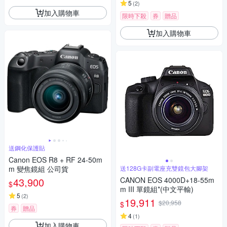
5
(
2
)
加入購物車
限時下殺
券
贈品
加入購物車
送鋼化保護貼
Canon EOS R8 + RF 24-50m
m 變焦鏡組 公司貨
送128G卡副電座充雙鏡包大腳架
43,900
CANON EOS 4000D+18-55m
$
m III 單鏡組*(中文平輸)
5
(
2
)
19,911
$20,958
$
券
贈品
4
(
1
)
加入購物車