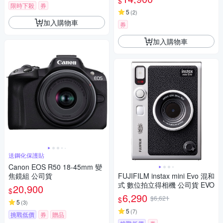
$
限時下殺
券
5
(
2
)
加入購物車
券
加入購物車
送鋼化保護貼
Canon EOS R50 18-45mm 變
焦鏡組 公司貨
FUJIFILM instax mini Evo 混和
式 數位拍立得相機 公司貨 EVO
20,900
$
6,290
$6,621
$
5
(
3
)
5
(
7
)
挑戰低價
券
贈品