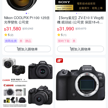
Nikon COOLPIX P1100 125倍
【Sony索尼】ZV-E10 II Vlog相
光學變焦 公司貨
機 鏡頭組 (公司貨 保固18+6個
月)
31,580
31,990
$33,242
$33,673
$
$
5
5
(
2
)
(
1
)
挑戰低價
券
贈品
限時下殺
券
加入購物車
加入購物車