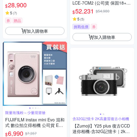
LCE-7CM2 (公司貨 保固18+6
28,900
$
個月) A7CM2
52,231
$54,980
$
5
(
7
)
5
(
5
)
券
贈品
挑戰低價
券
加入購物車
加入購物車
限量玫瑰粉～少量現貨搶
含32G記憶卡 2K高畫質復古小相機
FUJIFILM instax mini Evo 混和
式 數位拍立得相機 公司貨 EVO
【Zumoji】Y25 plus 復古CCD
玫瑰粉
迷你相機-含32G記憶卡｜2k畫
6,990
$7,357
$
質 大螢幕 網紅推薦款 穿搭配件