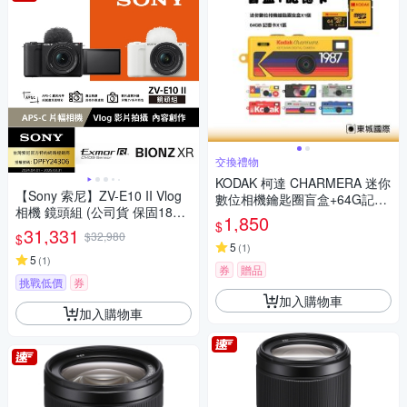
交換禮物
KODAK 柯達 CHARMERA 迷你
【Sony 索尼】ZV-E10 II Vlog
數位相機鑰匙圈盲盒+64G記憶
相機 鏡頭組 (公司貨 保固18+6
卡組
1,850
$
個月)
31,331
$32,980
$
5
(
1
)
5
(
1
)
券
贈品
挑戰低價
券
加入購物車
加入購物車