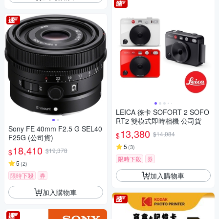
LEICA 徠卡 SOFORT 2 SOFO
RT2 雙模式即時相機 公司貨
Sony FE 40mm F2.5 G SEL40
13,380
$14,084
$
F25G (公司貨)
5
(
3
)
18,410
$19,378
$
限時下殺
券
5
(
2
)
加入購物車
限時下殺
券
加入購物車