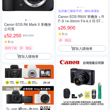
送原廠三腳架手把、鋼化保護貼
Canon EOS R50V 單機身 + R
F-S 14-30mm F4-6.3 IS STM
Canon EOS R6 Mark II 單機身
PZ 變焦鏡組 公司貨
26,900
$
公司貨
52,250
5
(
2
)
$55,000
$
券
贈品
5
(
3
)
限時下殺
券
贈品
加入購物車
加入購物車