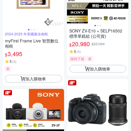
SONY ZV-E10 + SELP16502
2024-2025 年美國最佳相框
標準單鏡組 (公司貨)
myFirst Frame Live 智慧數位
20,980
$22,084
$
相框
5
(
1
)
3,495
$
限時下殺
券
5
(
1
)
加入購物車
券
加入購物車