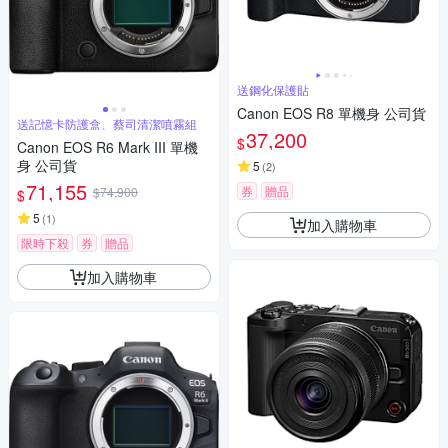
送鋼化保護貼
Canon EOS R8 單機身 公司貨
送記憶卡防護盒、蔡司清潔噴霧組
37,200
$
Canon EOS R6 Mark III 單機
身 公司貨
5
(
2
)
71,155
券
贈品
$74,900
$
5
(
1
)
加入購物車
限時下殺
券
贈品
加入購物車