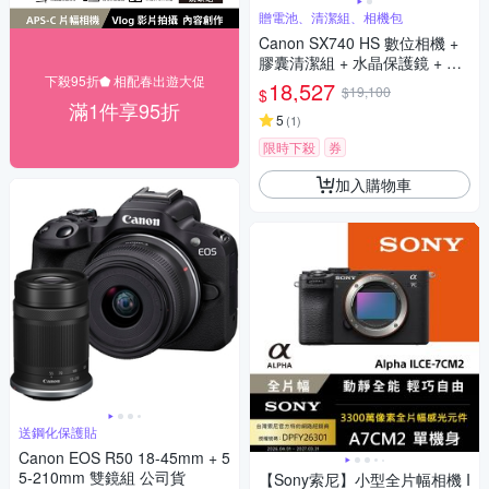
贈電池、清潔組、相機包
Canon SX740 HS 數位相機 +
膠囊清潔組 + 水晶保護鏡 + 相
下殺95折⬟ 相配春出遊大促
機魔毯 + 副廠電池 + 128G記憶
18,527
$19,100
$
卡 + 相機包 (公司貨)
滿1件享95折
5
(
1
)
限時下殺
券
加入購物車
送鋼化保護貼
Canon EOS R50 18-45mm + 5
5-210mm 雙鏡組 公司貨
【Sony索尼】小型全片幅相機 I