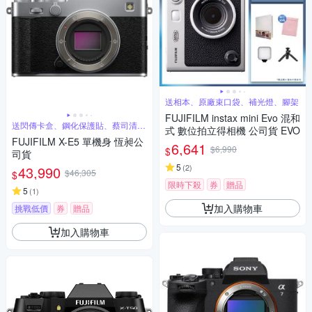
送相本、原廠束口袋、補光燈、腳架
FUJIFILM instax mini Evo 混和
送閃傳卡盒、鋼化保護貼、蔡司清潔
式 數位拍立得相機 公司貨 EVO
噴霧組
FUJIFILM X-E5 單機身 恆昶公
6,641
$6,990
$
司貨
5
(
2
)
43,990
$46,305
$
限時下殺
券
贈品
5
(
1
)
加入購物車
挑戰低價
券
贈品
加入購物車