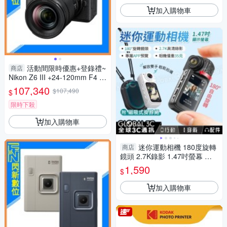
加入購物車
活動間限時優惠+登錄禮~
商店
Nikon Z6 III +24-120mm F4 套
組(Z6III,公司貨)
107,340
$107,490
$
限時下殺
加入購物車
迷你運動相機 180度旋轉
商店
鏡頭 2.7K錄影 1.47吋螢幕 附
磁吸式掛繩 INSTA DJI
1,590
$
加入購物車