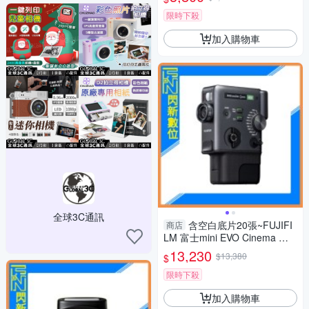
限時下殺
加入購物車
全球3C通訊
含空白底片20張~FUJIFI
商店
LM 富士mini EVO Cinema 三
合一 拍立得 拍照/影片/列印(公
13,230
$13,380
$
司貨)
限時下殺
加入購物車