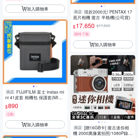
加入購物車
現折2000元! PENTAX 17
商店
底片相機 復古 半格機(公司貨)
17,650
$17,800
$
限時下殺
加入購物車
FUJIFILM 富士 instax mi
商店
ni 41皮套 相機包 保護套(MINI4
1,公司貨)拍立得
890
$
活動
加入購物車
[贈16GB卡] 復古迷你相
商店
機 2000萬像素拍照/1080P錄影