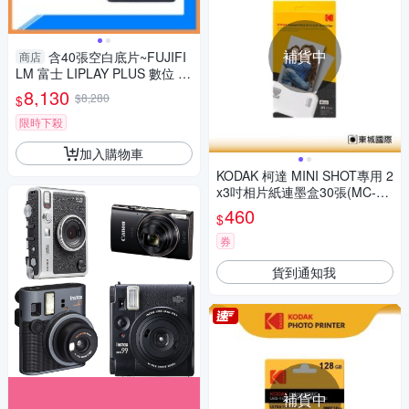
補貨中
含40張空白底片~FUJIFI
商店
LM 富士 LIPLAY PLUS 數位 拍
立得 (LIPLAY+,公司貨)
8,130
$8,280
$
限時下殺
加入購物車
KODAK 柯達 MINI SHOT專用 2
x3吋相片紙連墨盒30張(MC-3
0) 公司貨
460
$
券
貨到通知我
補貨中