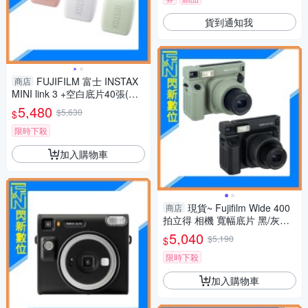
貨到通知我
FUJIFILM 富士 INSTAX
商店
MINI link 3 +空白底片40張(公
司貨) 印相機 手機印相機 拍立
5,480
$5,630
$
得
限時下殺
加入購物車
現貨~ Fujifilm Wide 400
商店
拍立得 相機 寬幅底片 黑/灰綠
(Wide400,公司貨)
5,040
$5,190
$
限時下殺
加入購物車