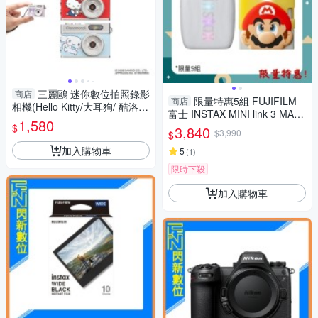
三麗鷗 迷你數位拍照錄影
商店
限量特惠5組 FUJIFILM
商店
相機(Hello Kitty/大耳狗/ 酷洛
富士 INSTAX MINI link 3 MARI
米)【愛買】
1,580
O 瑪利歐 特別版(LINK3，公司
$
3,840
$3,990
$
貨)拍立得 手機印相機
加入購物車
5
(
1
)
限時下殺
加入購物車