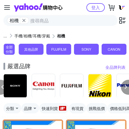
Yahoo購物中心
登入
相機
手機/相機/耳機/穿戴
相機
全部
其他品牌
FUJIFILM
SONY
CANON
分類
嚴選品牌
全品牌列表
分類
品牌
快速到貨
有現貨
挑戰低價
價格低到