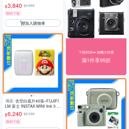
張(公司貨)藍/粉/白/綠
3,840
$3,990
$
限時下殺
加入購物車
下殺95折⬅︎ 相機大特賣
滿1件享95折
含空白底片40張~FUJIFI
商店
LM 富士 INSTAX MINI link 3 M
ARIO 瑪利歐 特別版(LINK3，
6,240
$6,390
$
公司貨)拍立得 手機印相機
限時下殺