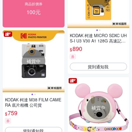
商品折價券
100元
KODAK 柯達 MICRO SDXC UH
S-I U3 V30 A1 128G 高速記憶
卡(附轉卡)
890
$
券
補貨中
貨到通知我
KODAK 柯達 M38 FILM CAME
RA 底片相機 公司貨
補貨中
759
$
券
貨到通知我