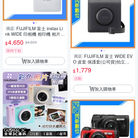
FUJIFILM 富士 instax Li
商店
nk WIDE 印相機 相印機 相片印
表機(公司貨)白/灰
4,650
$4,800
$
限時下殺
FUJIFILM 富士 WIDE EV
商店
加入購物車
O 皮套 保護套(公司貨)拍立得
寬幅
1,779
$
活動
加入購物車