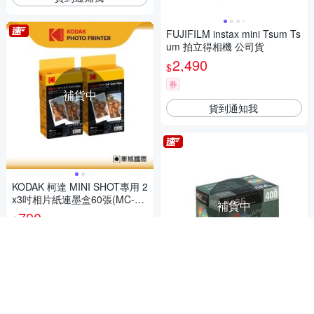
FUJIFILM instax mini Tsum Ts
um 拍立得相機 公司貨
2,490
$
券
補貨中
貨到通知我
KODAK 柯達 MINI SHOT專用 2
x3吋相片紙連墨盒60張(MC-6
補貨中
0) 公司貨
790
$
券
貨到通知我
VIBE 135 彩色膠卷負片底片 M
ax 400 / 富士 柯達 ISO 400 27