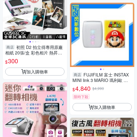
初照 D2 拍立得專用原廠
商店
相紙 20張/盒 彩色相片 熱昇華
印刷 相片紙 專用相紙 CHUZH
300
$
AO
加入購物車
FUJIFILM 富士 INSTAX
商店
MINI link 3 MARIO 瑪利歐 特
別版(LINK3，公司貨)拍立得 手
4,840
$4,990
$
機印相機
限時下殺
加入購物車