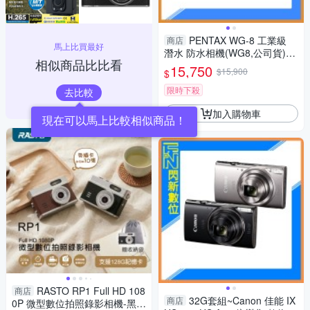
PENTAX WG-8 工業級
商店
馬上比買最好
潛水 防水相機(WG8,公司貨)抗
相似商品比比看
撞、防塵、防水、耐寒、4K
15,750
$15,900
$
限時下殺
去比較
加入購物車
RASTO RP1 Full HD 108
商店
32G套組~Canon 佳能 IX
商店
0P 微型數位拍照錄影相機-黑/