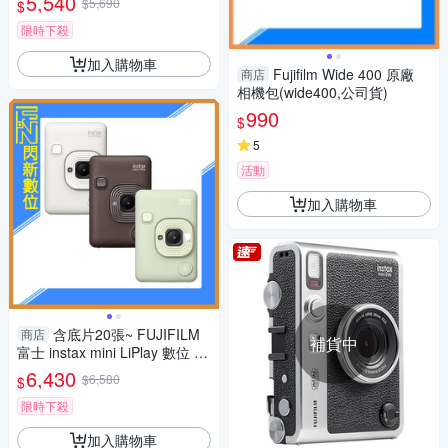
5,540
$5,690
$
公司貨)拍立得 手機印相機
限時下殺
加入購物車
Fujifilm Wide 400 原廠
商店
相機包(wide400,公司貨)
990
$
5
活動
加入購物車
含底片20張~ FUJIFILM
商店
補貨中
富士 instax mini LiPlay 數位 拍
立得 相機(抹茶綠/古銅/霧白)公
6,430
$6,580
$
司貨
限時下殺
加入購物車