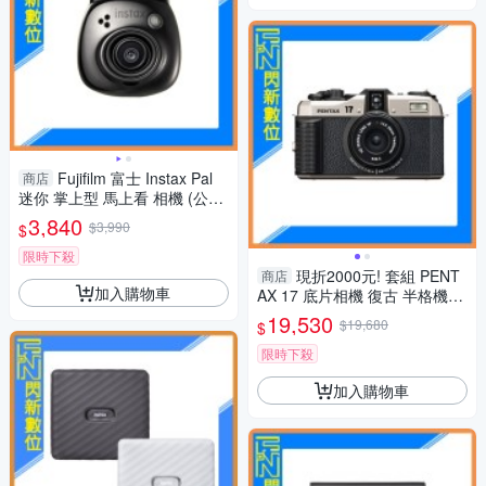
Fujifilm 富士 Instax Pal
商店
迷你 掌上型 馬上看 相機 (公司
貨) 寶石黑
3,840
$3,990
$
限時下殺
現折2000元! 套組 PENT
商店
加入購物車
AX 17 底片相機 復古 半格機
(公司貨)
19,530
$19,680
$
限時下殺
加入購物車