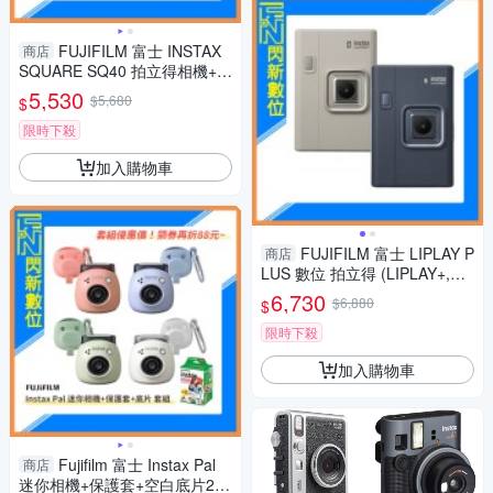
FUJIFILM 富士 INSTAX
商店
SQUARE SQ40 拍立得相機+2
0張底片(公司貨)方型底片
5,530
$5,680
$
限時下殺
加入購物車
FUJIFILM 富士 LIPLAY P
商店
LUS 數位 拍立得 (LIPLAY+,公
司貨)
6,730
$6,880
$
限時下殺
加入購物車
Fujifilm 富士 Instax Pal
商店
迷你相機+保護套+空白底片20