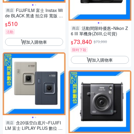
FUJIFILM 富士 Instax Wi
商店
de BLACK 黑邊 拍立得 寬版 公
司貨
510
$
活動間限時優惠~Nikon Z
商店
活動
6 III 單機身(Z6III,公司貨)
73,840
加入購物車
$73,990
$
限時下殺
加入購物車
含20張空白底片~FUJIFI
商店
LM 富士 LIPLAY PLUS 數位 拍
立得 (LIPLAY+,公司貨)