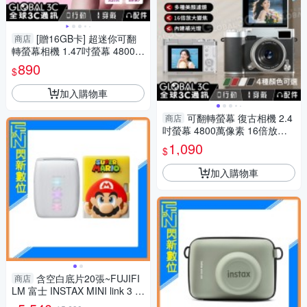
[贈16GB卡] 超迷你可翻
商店
轉螢幕相機 1.47吋螢幕 4800萬
像素 項鍊相機 自拍 風格濾鏡
890
$
補光燈 吊飾
加入購物車
可翻轉螢幕 復古相機 2.4
商店
吋螢幕 4800萬像素 16倍放大
變焦 自拍 美顏濾鏡 補光燈 支
1,090
$
援512GB擴充容量
加入購物車
含空白底片20張~FUJIFI
商店
LM 富士 INSTAX MINI link 3 M
ARIO 瑪利歐 特別版(LINK3，