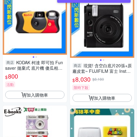
KODAK 柯達 即可拍 Fun
商店
現貨! 含空白底片20張+原
商店
saver 拋棄式 底片機 傻瓜相機
廠皮套~ FUJIFILM 富士 Instax
相機 27張
800
mini 99 拍立得 相機(mini99，
$
8,030
$8,180
$
公司貨)
活動
限時下殺
加入購物車
加入購物車