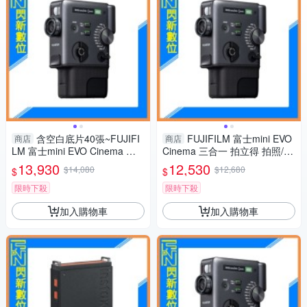
含空白底片40張~FUJIFI
FUJIFILM 富士mini EVO
商店
商店
LM 富士mini EVO Cinema 三
Cinema 三合一 拍立得 拍照/影
合一 拍立得 拍照/影片/列印(公
片/列印(公司貨)
13,930
12,530
$14,080
$12,680
$
$
司貨)
限時下殺
限時下殺
加入購物車
加入購物車