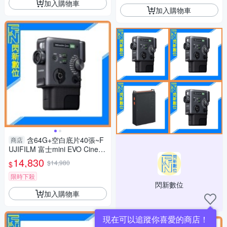
加入購物車
加入購物車
含64G+空白底片40張~F
商店
UJIFILM 富士mini EVO Cinem
a 三合一 拍立得 拍照/影片/列
14,830
$14,980
$
印(公司貨)
限時下殺
閃新數位
加入購物車
現在可以追蹤你喜愛的商店！