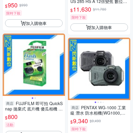
US 285 HS A 12倍變焦 數位相
咖
950
$990
$
機(285HS,公司貨)
11,630
$11,780
$
限時下殺
限時下殺
加入購物車
加入購物車
FUJIFILM 即可拍 QuickS
商店
PENTAX WG-1000 工業
商店
nap 拋棄式 底片機 傻瓜相機 相
級 潛水 防水相機(WG1000,公
機 27張
800
$
司貨)抗撞、防塵、耐寒、4K
9,340
$9,490
$
活動
限時下殺