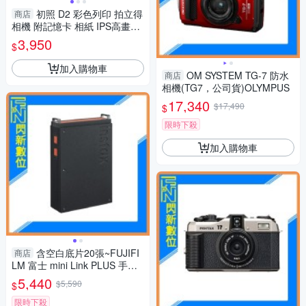
初照 D2 彩色列印 拍立得
商店
相機 附記憶卡 相紙 IPS高畫質
隨拍隨印 馬卡龍色
3,950
$
加入購物車
OM SYSTEM TG-7 防水
商店
相機(TG7，公司貨)OLYMPUS
17,340
$17,490
$
限時下殺
加入購物車
含空白底片20張~FUJIFI
商店
LM 富士 mini Link PLUS 手機
印相機 清晰細膩列印(mini link
5,440
$5,590
$
+，公司貨)
限時下殺