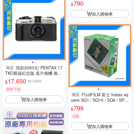
螢幕顯示 LED補光燈 濾鏡模式
790
$
吊飾
加入購物車
現折2000元! PENTAX 17
商店
TKO親簽紀念版 底片相機 復古
半格機(公司貨)限定款
17,650
$17,800
$
限時下殺
FUJIFILM 富士 Instax sq
商店
加入購物車
uare SQ1 / SQ10 / SQ6 / SP3
方形 拍立得 底片 雙入(共20張)
799
$
活動
加入購物車