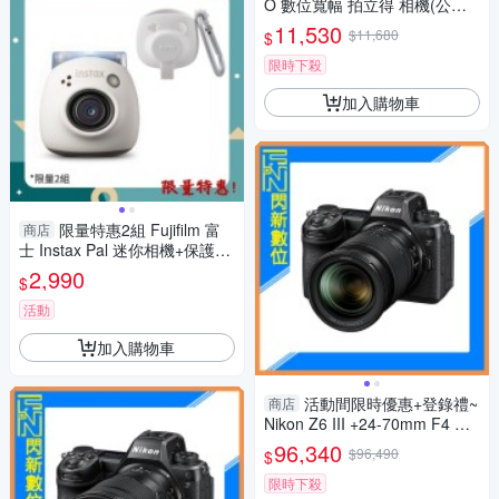
O 數位寬幅 拍立得 相機(公司
貨)
11,530
$11,680
$
限時下殺
加入購物車
限量特惠2組 Fujifilm 富
商店
士 Instax Pal 迷你相機+保護套
白 (公司貨)
2,990
$
活動
加入購物車
活動間限時優惠+登錄禮~
商店
Nikon Z6 III +24-70mm F4 套
組(Z6III,公司貨)
96,340
$96,490
$
限時下殺