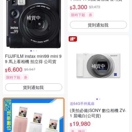
3,300
$3,473
$
限時下殺
券
補貨中
貨到通知我
FUJIFILM instax mini99 mini 9
9 馬上看相機 拍立得 公司貨
補貨中
6,600
$6,947
$
限時下殺
券
貨到通知我
送64G手持風扇
(美拍必備)SONY 數位相機 ZV-
1 晨曦白(公司貨)
19,980
$
券
贈品