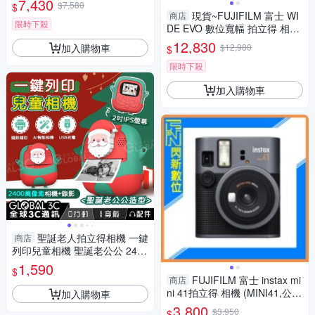
7,430
$7,580
$
現貨~FUJIFILM 富士 WI
商店
限時下殺
DE EVO 數位寬幅 拍立得 相機
(公司貨)含128g+空白底片20張
12,830
加入購物車
$12,980
$
限時下殺
加入購物車
聖誕老人拍立得相機 一鍵
商店
列印兒童相機 聖誕老公公 2400
萬像素/AI相機 支援拍照+錄影
1,590
$
生日禮物 聖
FUJIFILM 富士 instax mi
商店
ni 41拍立得 相機 (MINI41,公司
加入購物車
貨)含空白底片20張
3,800
$3,950
$