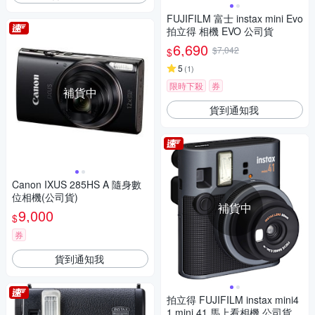
FUJIFILM 富士 instax mini Evo
拍立得 相機 EVO 公司貨
6,690
$7,042
$
5
(
1
)
限時下殺
券
補貨中
貨到通知我
Canon IXUS 285HS A 隨身數
位相機(公司貨)
補貨中
9,000
$
券
貨到通知我
拍立得 FUJIFILM instax mini4
1 mini 41 馬上看相機 公司貨