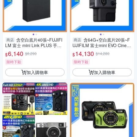
含空白底片40張~FUJIFI
含64G+空白底片20張~F
商店
商店
LM 富士 mini Link PLUS 手機
UJIFILM 富士mini EVO Cinem
印相機 清晰細膩列印(mini link
a 三合一 拍立得 拍照/影片/列
6,140
14,130
$6,290
$14,280
$
$
+，公司貨)
印(公司貨)
限時下殺
限時下殺
加入購物車
加入購物車