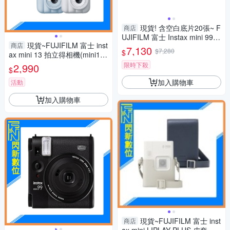
現貨! 含空白底片20張~ F
商店
UJIFILM 富士 Instax mini 99
現貨~FUJIFILM 富士 inst
商店
拍立得 相機(mini99,公司貨)
7,130
$7,280
$
ax mini 13 拍立得相機(mini13,
公司貨)
限時下殺
2,990
$
加入購物車
活動
加入購物車
現貨~FUJIFILM 富士 inst
商店