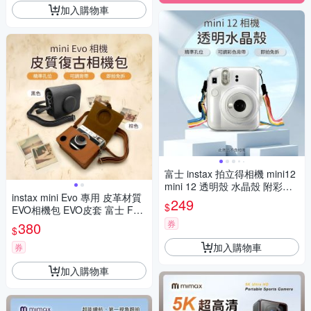
加入購物車
富士 instax 拍立得相機 mini12
mini 12 透明殼 水晶殼 附彩色
instax mini Evo 專用 皮革材質
背繩 保護殼 保護套
249
$
EVO相機包 EVO皮套 富士 FUJ
I
券
380
$
加入購物車
券
加入購物車