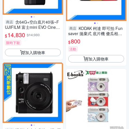
含64G+空白底片40張~F
商店
UJIFILM 富士mini EVO Cinem
KODAK 柯達 即可拍 Fun
商店
a 三合一 拍立得 拍照/影片/列
14,830
saver 拋棄式 底片機 傻瓜相機
$14,980
$
印(公司貨)
相機 27張
800
$
限時下殺
活動
加入購物車
加入購物車