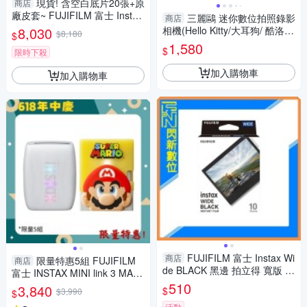
現貨! 含空白底片20張+原
商店
廠皮套~ FUJIFILM 富士 Instax
三麗鷗 迷你數位拍照錄影
商店
mini 99 拍立得 相機(mini99，
8,030
相機(Hello Kitty/大耳狗/ 酷洛
$8,180
$
公司貨)
米)【愛買】
1,580
$
限時下殺
加入購物車
加入購物車
FUJIFILM 富士 Instax Wi
商店
限量特惠5組 FUJIFILM
商店
de BLACK 黑邊 拍立得 寬版 公
富士 INSTAX MINI link 3 MARI
司貨
O 瑪利歐 特別版(LINK3，公司
510
3,840
$
$3,990
$
貨)拍立得 手機印相機
活動