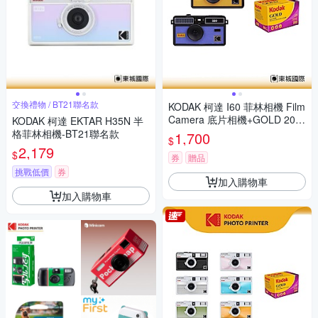
交換禮物 / BT21聯名款
KODAK 柯達 I60 菲林相機 Film
Camera 底片相機+GOLD 200
KODAK 柯達 EKTAR H35N 半
底片組
格菲林相機-BT21聯名款
1,700
$
2,179
$
券
贈品
挑戰低價
券
加入購物車
加入購物車