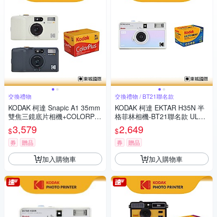
交換禮物
交換禮物 / BT21聯名款
KODAK 柯達 Snapic A1 35mm
KODAK 柯達 EKTAR H35N 半
雙焦三鏡底片相機+COLORPL
格菲林相機-BT21聯名款 ULTR
US 200底片組
AMAX 400底片組
3,579
2,649
$
$
券
贈品
券
贈品
加入購物車
加入購物車