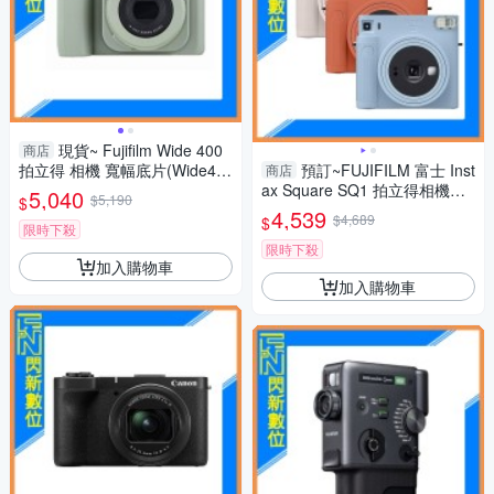
現貨~ Fujifilm Wide 400
商店
拍立得 相機 寬幅底片(Wide40
預訂~FUJIFILM 富士 Inst
商店
0,公司貨)
ax Square SQ1 拍立得相機
5,040
$5,190
$
+底片20張 白/橙/藍 (公司貨)
4,539
$4,689
$
限時下殺
限時下殺
加入購物車
加入購物車