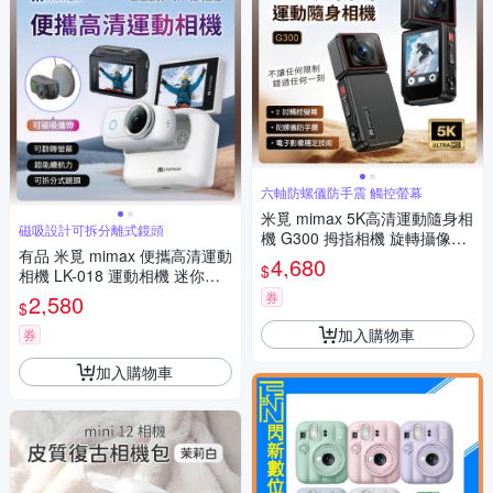
六軸防螺儀防手震 觸控螢幕
米覓 mimax 5K高清運動隨身相
磁吸設計可拆分離式鏡頭
機 G300 拇指相機 旋轉攝像頭
有品 米覓 mimax 便攜高清運動
高清廣角 陀螺儀 防抖動 8倍變
4,680
$
相機 LK-018 運動相機 迷你相
焦 sport cam
機 微型相機 APP與Wi-Fi連線
券
2,580
$
加入購物車
券
加入購物車