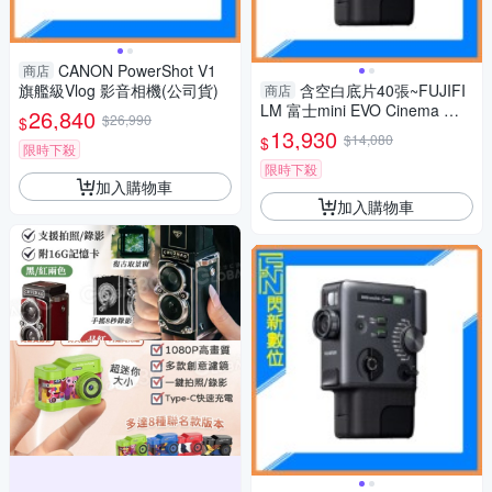
CANON PowerShot V1
商店
旗艦級Vlog 影音相機(公司貨)
含空白底片40張~FUJIFI
商店
LM 富士mini EVO Cinema 三
26,840
$26,990
$
合一 拍立得 拍照/影片/列印(公
13,930
$14,080
$
司貨)
限時下殺
限時下殺
加入購物車
加入購物車