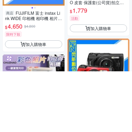
O 皮套 保護套(公司貨)拍立得
寬幅
1,779
$
FUJIFILM 富士 instax Li
商店
nk WIDE 印相機 相印機 相片印
活動
表機(公司貨)白/灰
4,650
$4,800
$
加入購物車
限時下殺
加入購物車
OM SYSTEM TG-7 防水
商店
相機(TG7，公司貨)OLYMPUS
17,340
$17,490
$
初照 D2 彩色列印 拍立得
商店
相機 附記憶卡 相紙 IPS高畫質
限時下殺