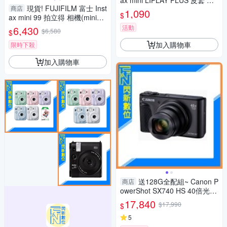
ax mini LIPLAY PLUS 皮套 防
現貨! FUJIFILM 富士 Inst
商店
護包(LIPLAY+,公司貨)
1,090
$
ax mini 99 拍立得 相機(mini99,
公司貨)
活動
6,430
$6,580
$
加入購物車
限時下殺
加入購物車
送128G全配組~ Canon P
商店
owerShot SX740 HS 40倍光學
變焦 相機(SX740HS,公司貨)
17,840
$17,990
$
5