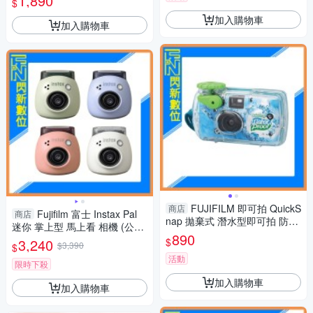
1,890
$
加入購物車
加入購物車
FUJIFILM 即可拍 QuickS
商店
Fujifilm 富士 Instax Pal
商店
nap 拋棄式 潛水型即可拍 防水
迷你 掌上型 馬上看 相機 (公司
底片機 傻瓜相機 相機 27張
890
貨) 藍/粉/白/綠
$
3,240
$3,390
$
活動
限時下殺
加入購物車
加入購物車