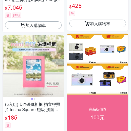
圖 筆筒 造型相框 冰箱貼 evo
425
紙組 公司貨
7,045
$
$
券
券
贈品
加入購物車
加入購物車
(5入組) DIY磁鐵相框 拍立得照
片 instax Square 磁吸 拼圖 筆
商品折價券
筒 造型相框 冰箱貼 evo
185
100元
$
券