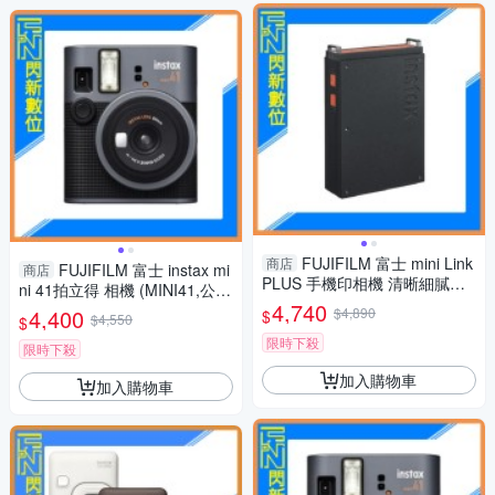
FUJIFILM 富士 mini Link
商店
FUJIFILM 富士 instax mi
商店
PLUS 手機印相機 清晰細膩列
ni 41拍立得 相機 (MINI41,公司
印(mini link+,公司貨)
4,740
貨)含空白底片40張
4,400
$4,890
$
$4,550
$
限時下殺
限時下殺
加入購物車
加入購物車