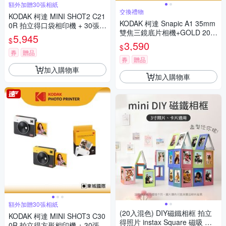
額外加贈30張相紙
交換禮物
KODAK 柯達 MINI SHOT2 C21
KODAK 柯達 Snapic A1 35mm
0R 拍立得口袋相印機 + 30張相
雙焦三鏡底片相機+GOLD 200
紙組 公司貨
5,945
$
底片組
3,590
$
券
贈品
券
贈品
加入購物車
加入購物車
額外加贈30張相紙
(20入混色) DIY磁鐵相框 拍立
KODAK 柯達 MINI SHOT3 C30
得照片 instax Square 磁吸 拼
0R 拍立得方形相印機 + 30張相