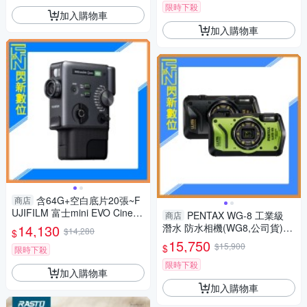
限時下殺
加入購物車
加入購物車
含64G+空白底片20張~F
商店
UJIFILM 富士mini EVO Cinem
PENTAX WG-8 工業級
商店
a 三合一 拍立得 拍照/影片/列
14,130
潛水 防水相機(WG8,公司貨)抗
$14,280
$
印(公司貨)
撞、防塵、防水、耐寒、4K
15,750
$15,900
$
限時下殺
限時下殺
加入購物車
加入購物車