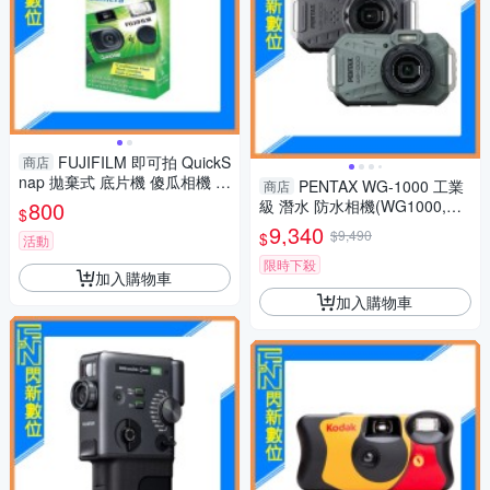
FUJIFILM 即可拍 QuickS
商店
nap 拋棄式 底片機 傻瓜相機 相
PENTAX WG-1000 工業
商店
機 27張
800
級 潛水 防水相機(WG1000,公
$
司貨)抗撞、防塵、耐寒、4K
9,340
$9,490
$
活動
限時下殺
加入購物車
加入購物車