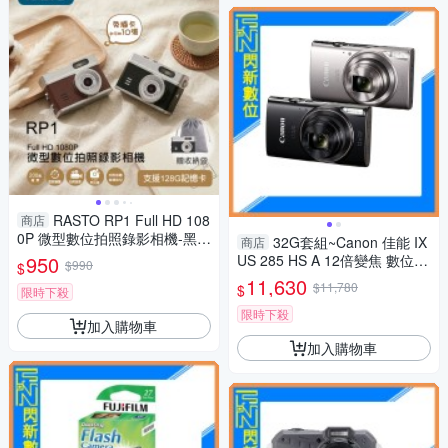
RASTO RP1 Full HD 108
商店
0P 微型數位拍照錄影相機-黑/
32G套組~Canon 佳能 IX
商店
咖
950
US 285 HS A 12倍變焦 數位相
$990
$
機(285HS,公司貨)
11,630
$11,780
$
限時下殺
限時下殺
加入購物車
加入購物車