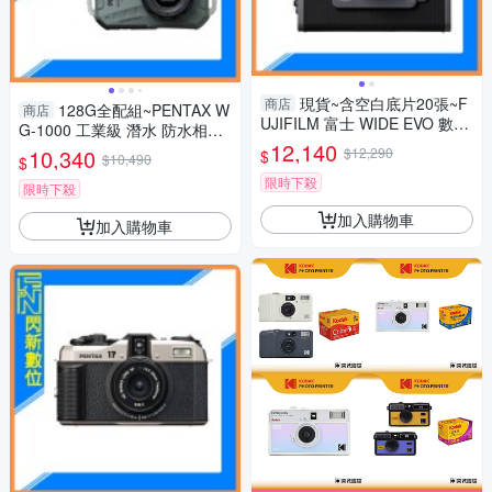
現貨~含空白底片20張~F
商店
128G全配組~PENTAX W
商店
UJIFILM 富士 WIDE EVO 數位
G-1000 工業級 潛水 防水相機
寬幅 拍立得 相機(公司貨)
12,140
(WG1000，公司貨)抗撞、防
10,340
$12,290
$
$10,490
$
塵、耐寒、4K
限時下殺
限時下殺
加入購物車
加入購物車