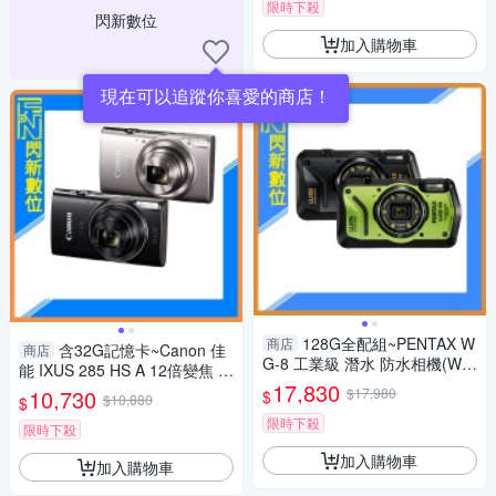
限時下殺
閃新數位
加入購物車
現在可以追蹤你喜愛的商店！
128G全配組~PENTAX W
商店
含32G記憶卡~Canon 佳
商店
G-8 工業級 潛水 防水相機(WG
能 IXUS 285 HS A 12倍變焦 數
8，公司貨)抗撞、防塵、耐
17,830
位相機(285HS,公司貨)
10,730
$17,980
$
$10,880
$
寒、4K
限時下殺
限時下殺
加入購物車
加入購物車