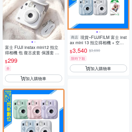
現貨~FUJIFILM 富士 inst
商店
ax mini 13 拍立得相機 + 空白
富士 FUJI instax mini12 拍立
底片20張(mini13,公司貨)
3,540
$3,690
$
得相機 包 復古皮套 保護套 皮
套 含背帶
限時下殺
299
$
加入購物車
券
加入購物車