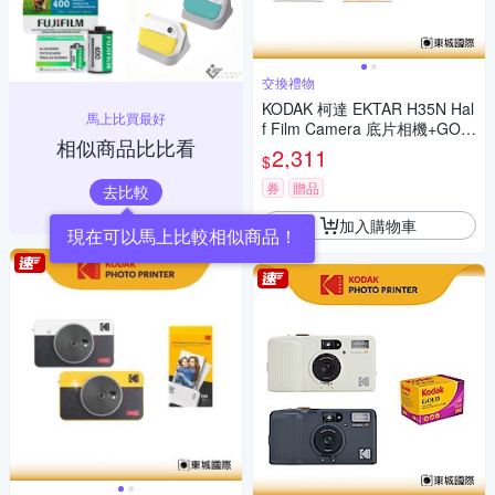
交換禮物
KODAK 柯達 EKTAR H35N Hal
馬上比買最好
f Film Camera 底片相機+GOL
相似商品比比看
D 200底片組
2,311
$
券
贈品
去比較
加入購物車