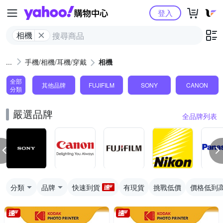
Yahoo購物中心
登入
相機
手機/相機/耳機/穿戴
相機
全部
其他品牌
FUJIFILM
SONY
CANON
分類
嚴選品牌
全品牌列表
分類
品牌
快速到貨
有現貨
挑戰低價
價格低到