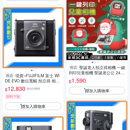
聖誕老人拍立得相機 一鍵
商店
列印兒童相機 聖誕老公公 2400
現貨~FUJIFILM 富士 WI
商店
萬像素/AI相機 支援拍照+錄影
1,590
DE EVO 數位寬幅 拍立得 相機
$
生日禮物 聖
(公司貨)含128g+空白底片20張
12,830
$12,980
$
加入購物車
限時下殺
加入購物車