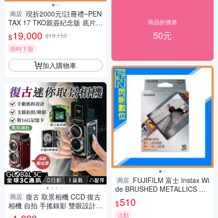
現折2000元!註冊禮~PEN
商店
TAX 17 TKO親簽紀念版 底片相
商品折價券
機 半格機(公司貨)限定款 套裝
19,000
50元
$19,150
$
組
限時下殺
加入購物車
FUJIFILM 富士 Instax Wi
商店
de BRUSHED METALLICS 金
復古 取景相機 CCD 復古
商店
屬紋 拍立得 寬版 公司貨
510
$
相機 自拍 手搖錄影 雙眼設計
迷你便攜 送記憶卡
活動