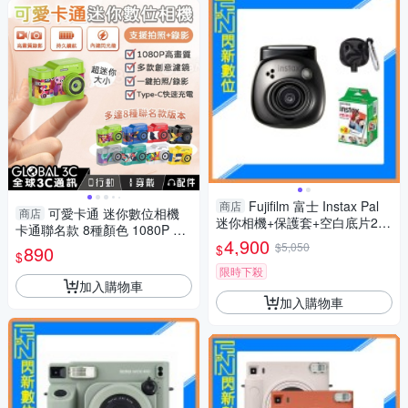
Fujifilm 富士 Instax Pal
商店
可愛卡通 迷你數位相機
商店
迷你相機+保護套+空白底片20
卡通聯名款 8種顏色 1080P 自
張(公司貨)寶石黑
4,900
拍 多款濾鏡 吊飾 掛飾
$5,050
$
890
$
限時下殺
加入購物車
加入購物車