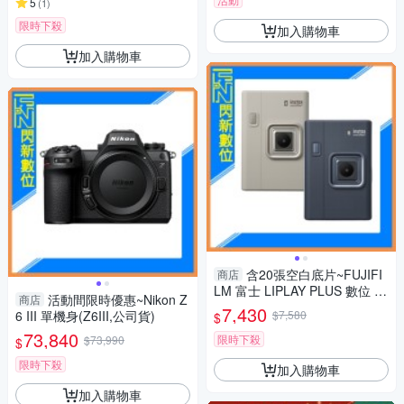
5
(
1
)
限時下殺
加入購物車
加入購物車
含20張空白底片~FUJIFI
商店
LM 富士 LIPLAY PLUS 數位 拍
活動間限時優惠~Nikon Z
商店
立得 (LIPLAY+,公司貨)
7,430
6 III 單機身(Z6III,公司貨)
$7,580
$
73,840
限時下殺
$73,990
$
限時下殺
加入購物車
加入購物車