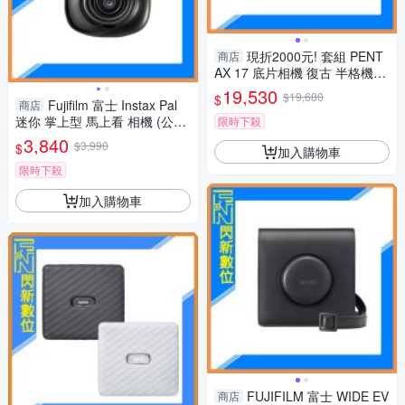
現折2000元! 套組 PENT
商店
AX 17 底片相機 復古 半格機
(公司貨)
19,530
$19,680
$
Fujifilm 富士 Instax Pal
商店
迷你 掌上型 馬上看 相機 (公司
限時下殺
貨) 寶石黑
3,840
$3,990
$
加入購物車
限時下殺
加入購物車
FUJIFILM 富士 WIDE EV
商店