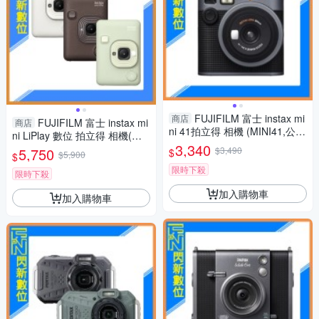
FUJIFILM 富士 instax mi
商店
FUJIFILM 富士 instax mi
商店
ni 41拍立得 相機 (MINI41,公司
ni LiPlay 數位 拍立得 相機(抹
貨)
3,340
茶綠/古銅/霧白)公司貨
5,750
$3,490
$
$5,900
$
限時下殺
限時下殺
加入購物車
加入購物車