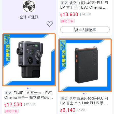
含空白底片40張~FUJIFI
商店
LM 富士mini EVO Cinema 三
合一 拍立得 拍照/影片/列印(公
13,930
$14,080
$
司貨)
全球3C通訊
限時下殺
加入購物車
FUJIFILM 富士mini EVO
商店
Cinema 三合一 拍立得 拍照/影
含空白底片40張~FUJIFI
商店
片/列印(公司貨)
12,530
LM 富士 mini Link PLUS 手機
$12,680
$
印相機 清晰細膩列印(mini link
6,140
$6,290
$
限時下殺
+，公司貨)