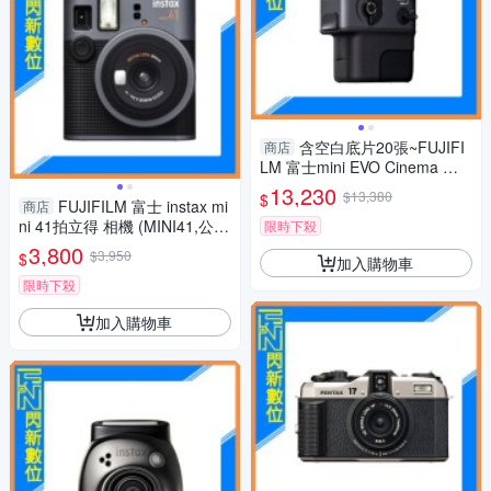
含空白底片20張~FUJIFI
商店
LM 富士mini EVO Cinema 三
合一 拍立得 拍照/影片/列印(公
13,230
$13,380
$
FUJIFILM 富士 instax mi
司貨)
商店
ni 41拍立得 相機 (MINI41,公司
限時下殺
貨)含空白底片20張
3,800
$3,950
$
加入購物車
限時下殺
加入購物車