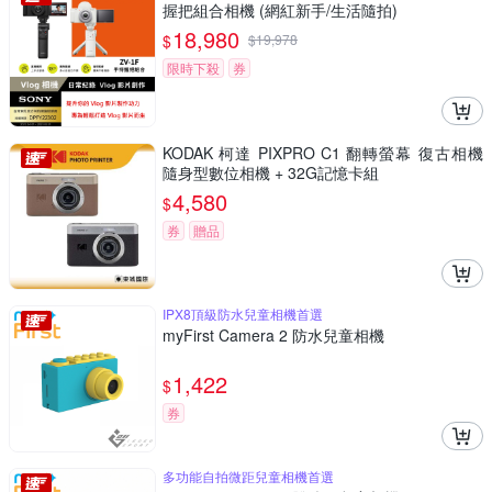
握把組合相機 (網紅新手/生活隨拍)
18,980
$
$
19,978
限時下殺
券
KODAK 柯達 PIXPRO C1 翻轉螢幕 復古相機
隨身型數位相機 + 32G記憶卡組
4,580
$
券
贈品
IPX8頂級防水兒童相機首選
myFirst Camera 2 防水兒童相機
1,422
$
券
多功能自拍微距兒童相機首選