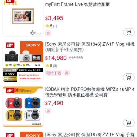
myFirst Frame Live 智慧數位相框
3,495
$
5
(
1
)
券
[Sony 索尼公司貨 保固18+6] ZV-1F Vlog 相機
(網紅新手/生活隨拍)
14,980
$
$
15,768
5
(
3
)
限時下殺
券
KODAK 柯達 PIXPRO數位相機 WPZ2 16MP 4
倍光學變焦 防水數位相機 公司貨
7,490
$
券
[Sony 索尼公司貨 保固18+6] ZV-1F Vlog 手持