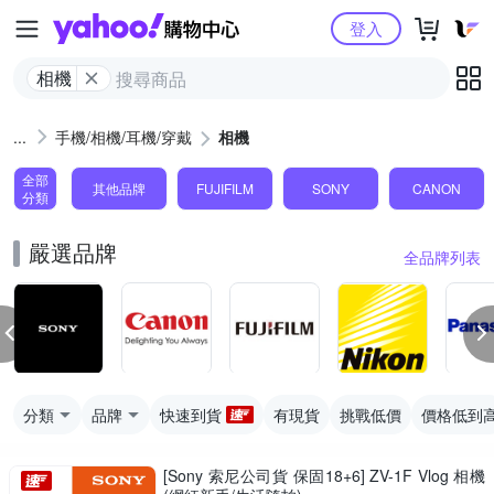
Yahoo購物中心
登入
相機
手機/相機/耳機/穿戴
相機
全部
其他品牌
FUJIFILM
SONY
CANON
分類
嚴選品牌
全品牌列表
分類
品牌
快速到貨
有現貨
挑戰低價
價格低到
[Sony 索尼公司貨 保固18+6] ZV-1F Vlog 相機