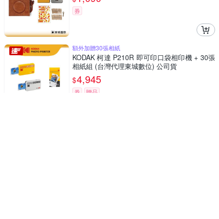
券
額外加贈30張相紙
KODAK 柯達 P210R 即可印口袋相印機 + 30張
相紙組 (台灣代理東城數位) 公司貨
4,945
$
券
贈品
交換禮物
KODAK 柯達 EKTAR H35 半格菲林相機 + VIBE
800底片組
1,770
$
券
贈品
KODAK 柯達 I60 菲林相機 Film Camera 底片
相機+COLORPLUS 200底片組
1,689
$