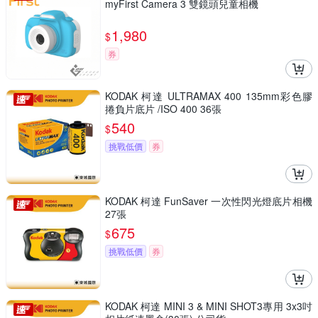
myFirst Camera 3 雙鏡頭兒童相機
1,980
$
券
KODAK 柯達 ULTRAMAX 400 135mm彩色膠
捲負片底片 /ISO 400 36張
540
$
挑戰低價
券
KODAK 柯達 FunSaver 一次性閃光燈底片相機
27張
675
$
挑戰低價
券
KODAK 柯達 MINI 3 & MINI SHOT3專用 3x3吋