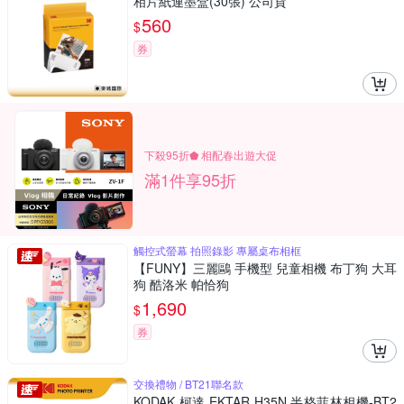
相片紙連墨盒(30張) 公司貨
560
$
券
下殺95折⬟ 相配春出遊大促
滿1件享95折
觸控式螢幕 拍照錄影 專屬桌布相框
【FUNY】三麗鷗 手機型 兒童相機 布丁狗 大耳
狗 酷洛米 帕恰狗
1,690
$
券
交換禮物 / BT21聯名款
KODAK 柯達 EKTAR H35N 半格菲林相機-BT2