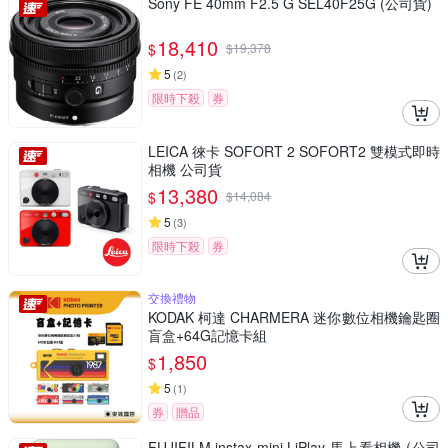
Sony FE 40mm F2.5 G SEL40F25G (公司貨)
18,410
$
$
19,378
5
(
2
)
限時下殺
券
LEICA 徠卡 SOFORT 2 SOFORT2 雙模式即時
相機 公司貨
13,380
$
$
14,084
5
(
3
)
限時下殺
券
交換禮物
KODAK 柯達 CHARMERA 迷你數位相機鑰匙圈
盲盒+64G記憶卡組
1,850
$
5
(
1
)
券
贈品
FUJIFILM instax mini LiPlay 馬上看相機 (公司