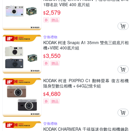
1聯名款 VIBE 400 底片組
2,579
$
券
贈品
交換禮物
KODAK 柯達 Snapic A1 35mm 雙焦三鏡底片相
機+VIBE 400底片組
3,550
$
券
贈品
KODAK 柯達 PIXPRO C1 翻轉螢幕 復古相機
隨身型數位相機 + 64G記憶卡組
4,680
$
券
贈品
交換禮物
KODAK CHARMERA 千禧版迷你數位相機鑰匙