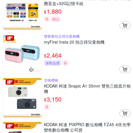
圈盲盒+32G記憶卡組
1,880
$
券
贈品
雙螢幕拍立得兒童相機
myFirst Insta 20 拍立得兒童相機
2,464
$
挑戰低價
券
交換禮物
KODAK 柯達 Snapic A1 35mm 雙焦三鏡底片相
機
3,150
$
券
KODAK 柯達 PIXPRO 數位相機 FZ45 4倍光學
變焦數位相機 公司貨