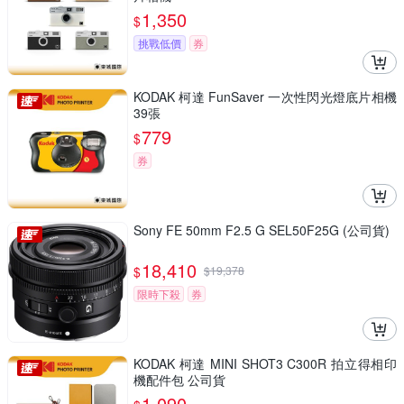
1,350
$
挑戰低價
券
KODAK 柯達 FunSaver 一次性閃光燈底片相機
39張
779
$
券
Sony FE 50mm F2.5 G SEL50F25G (公司貨)
18,410
$
$
19,378
限時下殺
券
KODAK 柯達 MINI SHOT3 C300R 拍立得相印
機配件包 公司貨
1,090