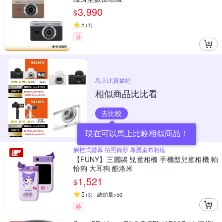
3,990
$
5
(
1
)
券
馬上比買最好
相似商品比比看
去比較
現在可以馬上比較相似商品！
觸控式螢幕 拍照錄影 專屬桌布相框
【FUNY】三麗鷗 兒童相機 手機型兒童相機 帕
恰狗 大耳狗 酷洛米
1,521
$
5
(
3
)
總銷量>50
券