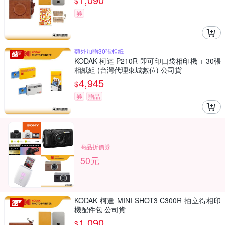
$
券
額外加贈30張相紙
KODAK 柯達 P210R 即可印口袋相印機 + 30張
相紙組 (台灣代理東城數位) 公司貨
4,945
$
券
贈品
商品折價券
50元
KODAK 柯達 MINI SHOT3 C300R 拍立得相印
機配件包 公司貨
1,090
$