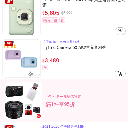
貨)
5,605
$
$
5,900
限時下殺
券
孩子的第一台AI智慧相機
myFirst Camera 50 AI智慧兒童相機
3,480
$
券
下殺95折⬅︎ 相機大特賣
滿1件享95折
2024-2025 年美國最佳相框