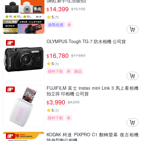
(網紅新手/生活隨拍)
14,399
$
$
15,156
5
(
7
)
挑戰低價
券
OLYMPUS Tough TG-7 防水相機 公司貨
16,780
$
$
17,663
5
(
1
)
限時下殺
券
贈品
FUJIFILM 富士 instax mini Link 3 馬上看相機
拍立得 印相機 公司貨
3,990
$
$
4,200
5
(
1
)
限時下殺
券
KODAK 柯達 PIXPRO C1 翻轉螢幕 復古相機
隨身型數位相機