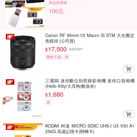
商品折價券
100元
Canon RF 85mm f/2 Macro IS STM 大光圈定
焦鏡頭 (公司貨)
17,500
$
$
18,421
限時下殺
券
三麗鷗 迷你數位拍照錄影相機 迷你口袋相機
(Hello Kitty/大耳狗/酷洛米)
1,680
$
券
KODAK 柯達 MICRO SDXC UHS-I U3 V30 A1
256G 高速記憶卡(附轉卡)