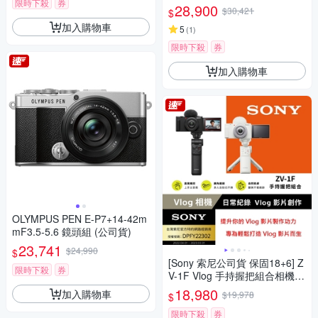
限時下殺
券
28,900
$30,421
$
加入購物車
5
(
1
)
限時下殺
券
加入購物車
OLYMPUS PEN E-P7+14-42m
mF3.5-5.6 鏡頭組 (公司貨)
23,741
$24,990
$
[Sony 索尼公司貨 保固18+6] Z
限時下殺
券
V-1F Vlog 手持握把組合相機
(網紅新手/生活隨拍)
18,980
加入購物車
$19,978
$
限時下殺
券