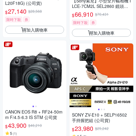
【Sony索尼】小型全片幅相機 I
L20F18G) (公司貨)
LCE-7CM2L SEL2860 鏡頭組
27,140
$28,568
(公司貨 保固18+6個月)
$
66,910
$70,431
$
限時下殺
券
限時下殺
券
加入購物車
加入購物車
CANON EOS R8 + RF24-50m
SONY ZV-E10 + SELP16502
m F/4.5-6.3 IS STM 公司貨
手持握把組 (公司貨)
43,900
$46,210
$
23,980
$25,242
$
5
(
1
)