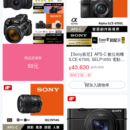
【Sony索尼】APS-C 數位相機
商品折價券
ILCE-6700L SELP1650 電動變
焦鏡組(公司貨 保固18+6個月)
50元
43,630
$45,926
$
限時下殺
券
加入購物車