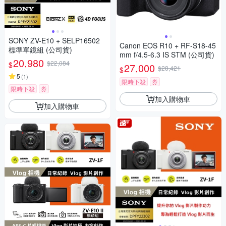
SONY ZV-E10 + SELP16502
Canon EOS R10 + RF-S18-45
標準單鏡組 (公司貨)
mm f/4.5-6.3 IS STM (公司貨)
20,980
$22,084
$
27,000
$28,421
$
5
(
1
)
限時下殺
券
限時下殺
券
加入購物車
加入購物車