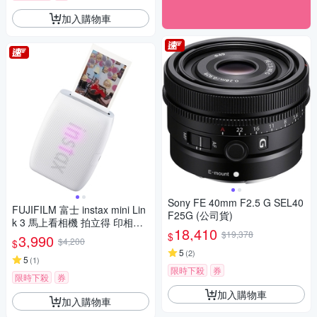
加入購物車
Sony FE 40mm F2.5 G SEL40
FUJIFILM 富士 instax mini Lin
F25G (公司貨)
k 3 馬上看相機 拍立得 印相機
18,410
公司貨
$19,378
$
3,990
$4,200
$
5
(
2
)
5
(
1
)
限時下殺
券
限時下殺
券
加入購物車
加入購物車