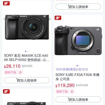
加入購物車
SONY 索尼 A6400K ILCE-640
0K SELP16502 變焦鏡組--公司
貨
28,110
$29,589
$
12/31前滿3萬登記送1212
限時下殺
券
SONY ILME-FX3A FX3A 單機
身 公司貨
加入購物車
119,290
$125,568
$
限時下殺
券
加入購物車