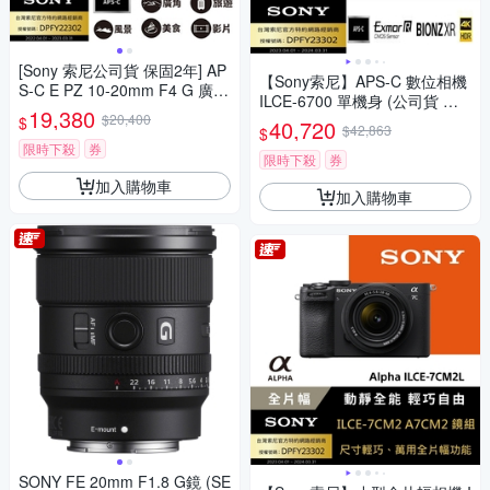
[Sony 索尼公司貨 保固2年] AP
【Sony索尼】APS-C 數位相機
S-C E PZ 10-20mm F4 G 廣角
ILCE-6700 單機身 (公司貨 保
電動變焦鏡 SELP1020G
19,380
$20,400
固18+6個月)
$
40,720
$42,863
$
限時下殺
券
限時下殺
券
加入購物車
加入購物車
SONY FE 20mm F1.8 G鏡 (SE