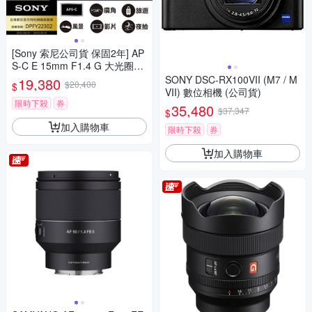
[Sony 索尼公司貨 保固2年] AP
S-C E 15mm F1.4 G 大光圈廣
角定焦鏡 SEL15F14G
SONY DSC-RX100VII (M7 / M
19,380
$20,400
$
VII) 數位相機 (公司貨)
限時下殺
券
35,480
$37,347
$
加入購物車
限時下殺
券
加入購物車