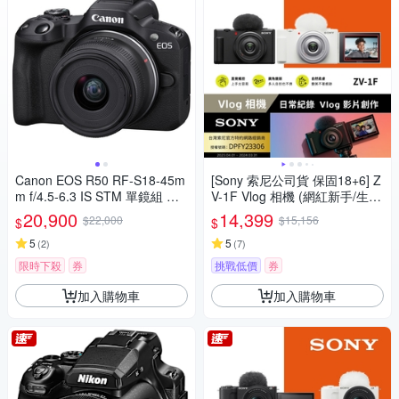
Canon EOS R50 RF-S18-45m
[Sony 索尼公司貨 保固18+6] Z
m f/4.5-6.3 IS STM 單鏡組 公
V-1F Vlog 相機 (網紅新手/生活
司貨
隨拍)
20,900
14,399
$22,000
$15,156
$
$
5
5
(
2
)
(
7
)
限時下殺
券
挑戰低價
券
加入購物車
加入購物車