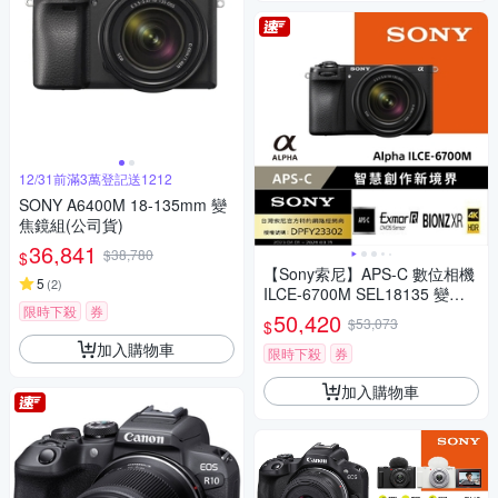
12/31前滿3萬登記送1212
SONY A6400M 18-135mm 變
焦鏡組(公司貨)
36,841
$38,780
$
【Sony索尼】APS-C 數位相機
5
(
2
)
ILCE-6700M SEL18135 變焦
限時下殺
券
鏡組 (公司貨 保固18+6個月)
50,420
$53,073
$
加入購物車
限時下殺
券
加入購物車