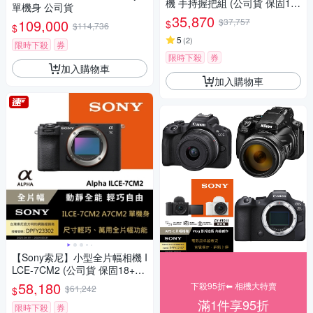
機 手持握把組 (公司貨 保固18
單機身 公司貨
+6個月)
35,870
109,000
$37,757
$
$114,736
$
5
(
2
)
限時下殺
券
限時下殺
券
加入購物車
加入購物車
【Sony索尼】小型全片幅相機 I
LCE-7CM2 (公司貨 保固18+6
個月)
58,180
下殺95折⬅︎ 相機大特賣
$61,242
$
滿1件享95折
限時下殺
券