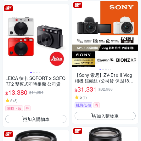
【Sony 索尼】ZV-E10 II Vlog
LEICA 徠卡 SOFORT 2 SOFO
相機 鏡頭組 (公司貨 保固18+6
RT2 雙模式即時相機 公司貨
個月)
31,331
$32,980
$
13,380
$14,084
$
5
(
1
)
5
(
3
)
挑戰低價
券
限時下殺
券
加入購物車
加入購物車