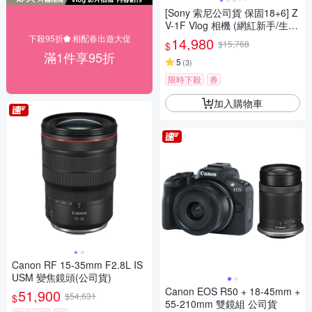
[Sony 索尼公司貨 保固18+6] Z
V-1F Vlog 相機 (網紅新手/生活
隨拍)
下殺95折⬟ 相配春出遊大促
14,980
$15,768
$
滿1件享95折
5
(
3
)
限時下殺
券
加入購物車
Canon RF 15-35mm F2.8L IS
USM 變焦鏡頭(公司貨)
Canon EOS R50 + 18-45mm +
51,900
$54,631
$
55-210mm 雙鏡組 公司貨