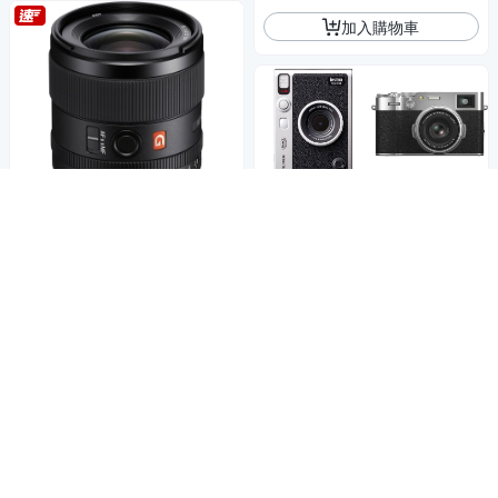
加入購物車
Sony FE 35mm F1.4 GM SEL
35F14GM (公司貨)
43,632
$45,928
$
限時下殺
券
下殺95折⇓ 單眼鏡頭
滿1享95折
加入購物車