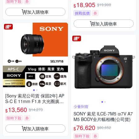
限時下殺
券
NY FE接環)
18,905
$19,900
$
加入購物車
挑戰低價
券
加入購物車
[Sony 索尼公司貨 保固2年] AP
S-C E 11mm F1.8 大光圈廣角
定焦鏡 SEL11F18
少量到貨
13,560
$14,273
$
SONY 索尼 ILCE-7M5 α7V A7
限時下殺
券
M5 BODY全片幅相機(公司貨)
76,620
$80,652
加入購物車
$
限時下殺
券