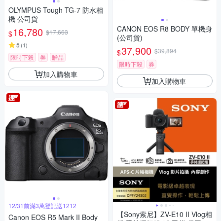
OLYMPUS Tough TG-7 防水相
機 公司貨
CANON EOS R8 BODY 單機身
16,780
$17,663
$
(公司貨)
5
(
1
)
37,900
$39,894
$
限時下殺
券
贈品
限時下殺
券
加入購物車
加入購物車
12/31前滿3萬登記送1212
【Sony索尼】ZV-E10 II Vlog相
Canon EOS R5 Mark II Body