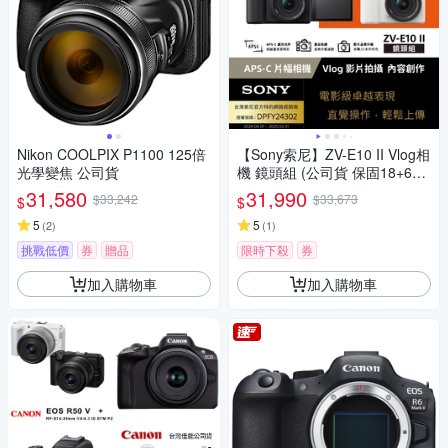
Nikon COOLPIX P1100 125倍
【Sony索尼】ZV-E10 II Vlog相
光學變焦 公司貨
機 鏡頭組 (公司貨 保固18+6個
月)
31,580
31,990
$33,242
$33,673
$
$
5
5
(
2
)
(
1
)
挑戰低價
券
贈品
限時下殺
券
加入購物車
加入購物車