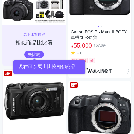
Canon EOS R6 Mark II BODY
馬上比買最好
單機身 公司貨
相似商品比比看
55,000
$57,894
$
5
(
1
)
去比較
限時下殺
券
現在可以馬上比較相似商品！
加入購物車