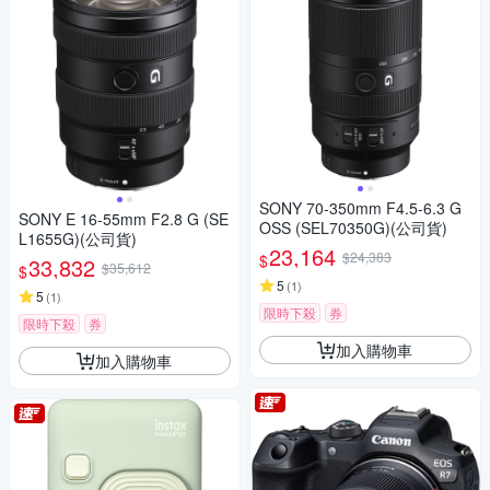
SONY 70-350mm F4.5-6.3 G
SONY E 16-55mm F2.8 G (SE
OSS (SEL70350G)(公司貨)
L1655G)(公司貨)
23,164
$24,383
$
33,832
$35,612
$
5
(
1
)
5
(
1
)
限時下殺
券
限時下殺
券
加入購物車
加入購物車