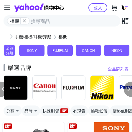
Yahoo購物中心
登入
相機
手機/相機/耳機/穿戴
相機
全部
SONY
FUJIFILM
CANON
NIKON
分類
嚴選品牌
全品牌列表
分類
品牌
快速到貨
有現貨
挑戰低價
價格低到