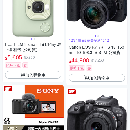
12/31前滿3萬登記送1212
FUJIFILM instax mini LiPlay 馬
Canon EOS R7 +RF-S 18-150
上看相機 (公司貨)
mm f/3.5-6.3 IS STM 公司貨
5,605
$5,900
$
44,900
$47,263
$
限時下殺
券
限時下殺
券
加入購物車
加入購物車