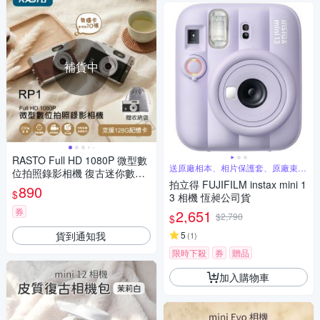
補貨中
RASTO Full HD 1080P 微型數
送原廠相本、相片保護套、原廠束口
位拍照錄影相機 復古迷你數位
袋
拍立得 FUJIFILM instax mini 1
相機RP1
890
$
3 相機 恆昶公司貨
券
2,651
$2,790
$
貨到通知我
5
(
1
)
限時下殺
券
贈品
加入購物車