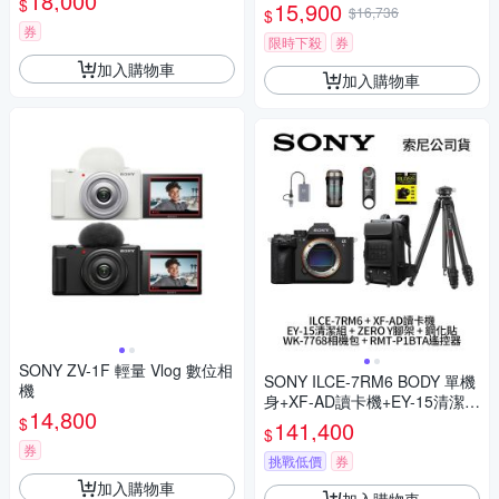
18,000
$
15,900
瑪 HD-100C電子除濕卡 FZ80
$16,736
$
D (公司貨)
券
限時下殺
券
加入購物車
加入購物車
SONY ZV-1F 輕量 Vlog 數位相
SONY ILCE-7RM6 BODY 單機
機
身+XF-AD讀卡機+EY-15清潔組
14,800
+ZERO Y腳架+WK-7768相機
$
141,400
$
包+RMT-P1BTA遙控器+鋼化貼
券
α7RVI A7RM6 (公司貨)
挑戰低價
券
加入購物車
加入購物車