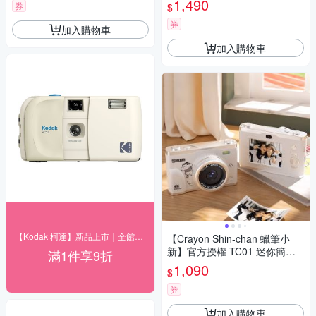
1,490
券
$
券
加入購物車
加入購物車
【Kodak 柯達】新品上市｜全館９折
【Crayon Shin-chan 蠟筆小
新】官方授權 TC01 迷你簡易
滿1件享9折
便攜式相機
1,090
$
券
加入購物車