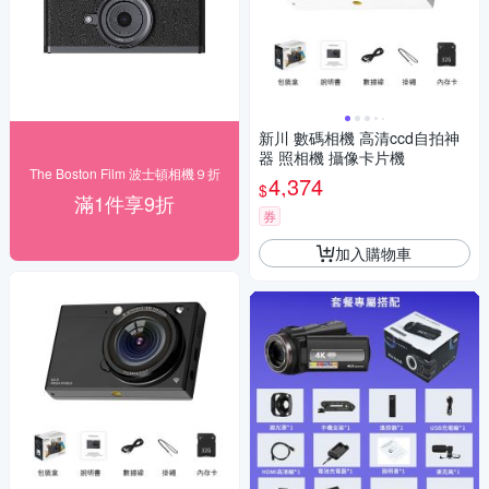
新川 數碼相機 高清ccd自拍神
器 照相機 攝像卡片機
The Boston Film 波士頓相機９折
4,374
$
滿1件享9折
券
加入購物車