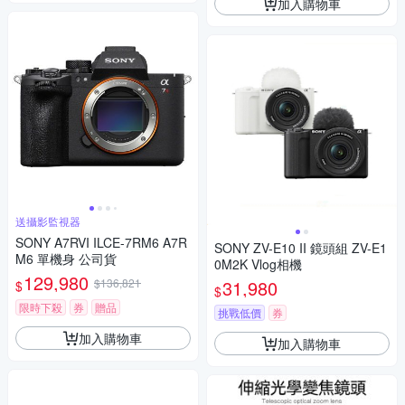
加入購物車
送攝影監視器
SONY A7RVI ILCE-7RM6 A7R
SONY ZV-E10 II 鏡頭組 ZV-E1
M6 單機身 公司貨
0M2K Vlog相機
129,980
$136,821
31,980
$
$
限時下殺
券
贈品
挑戰低價
券
加入購物車
加入購物車