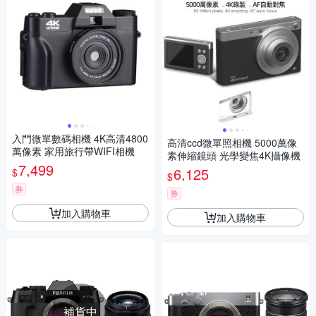
入門微單數碼相機 4K高清4800
高清ccd微單照相機 5000萬像
萬像素 家用旅行帶WIFI相機
素伸縮鏡頭 光學變焦4K攝像機
7,499
6,125
$
$
券
券
加入購物車
加入購物車
補貨中