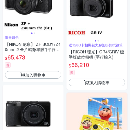
限量銀色
【NIKON 尼康】 ZF BODY+Z4
送128G卡相機包大腳架掛飾拭鏡筆
0mm f2 全片幅微單眼*(平行輸
【RICOH 理光】GR4/GRIV 標
入)
65,473
準版數位相機 (平行輸入)
$
66,210
券
$
券
加入購物車
加入購物車