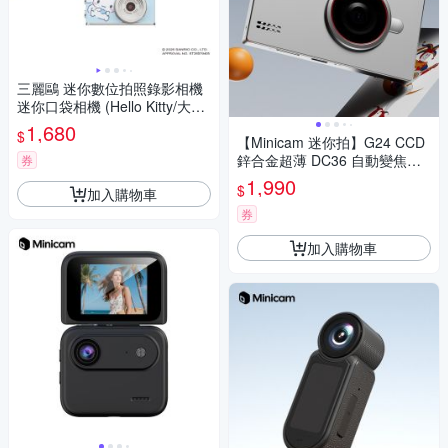
三麗鷗 迷你數位拍照錄影相機
迷你口袋相機 (Hello Kitty/大耳
狗/酷洛米)
1,680
$
【Minicam 迷你拍】G24 CCD
鋅合金超薄 DC36 自動變焦數
券
位相機
1,990
$
加入購物車
券
加入購物車