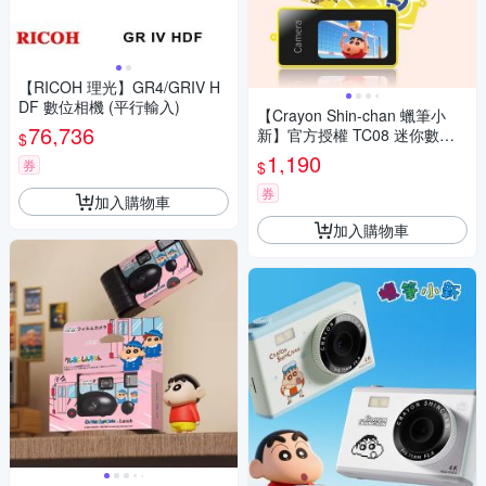
【RICOH 理光】GR4/GRIV H
DF 數位相機 (平行輸入)
【Crayon Shin-chan 蠟筆小
76,736
新】官方授權 TC08 迷你數位
$
相機
1,190
券
$
券
加入購物車
加入購物車