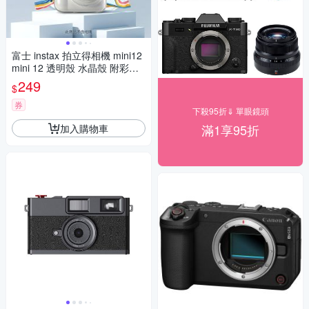
富士 instax 拍立得相機 mini12
mini 12 透明殼 水晶殼 附彩色
背繩 保護殼 保護套
249
$
券
下殺95折⇓ 單眼鏡頭
滿1享95折
加入購物車