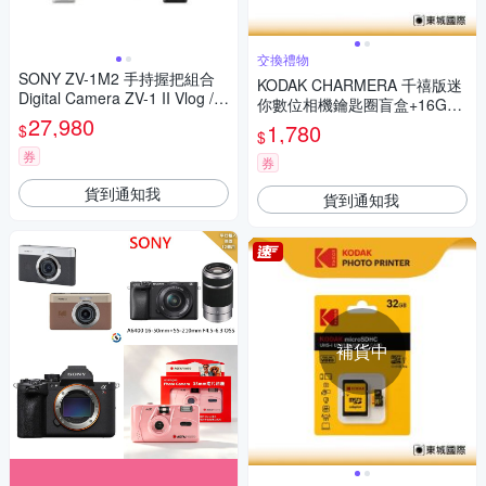
交換禮物
SONY ZV-1M2 手持握把組合
KODAK CHARMERA 千禧版迷
Digital Camera ZV-1 II Vlog / 2
你數位相機鑰匙圈盲盒+16G記
025/3/1 登錄送好禮
27,980
憶卡組
1,780
$
$
券
券
貨到通知我
貨到通知我
補貨中