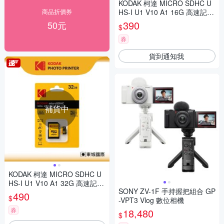
KODAK 柯達 MICRO SDHC U
商品折價券
HS-I U1 V10 A1 16G 高速記憶
卡(附轉卡)
390
50元
$
券
貨到通知我
補貨中
KODAK 柯達 MICRO SDHC U
HS-I U1 V10 A1 32G 高速記憶
SONY ZV-1F 手持握把組合 GP
卡(附轉卡)
490
$
-VPT3 Vlog 數位相機
券
18,480
$