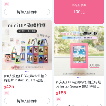
券
商品折價券
100元
加入購物車
(20入混色) DIY磁鐵相框 拍立
得照片 instax Square 磁吸 拼
(5入組) DIY磁鐵相框 拍立得照
圖 筆筒 造型相框 冰箱貼 evo
425
片 instax Square 磁吸 拼圖 筆
$
筒 造型相框 冰箱貼 evo
185
券
$
券
加入購物車