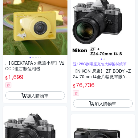
.【GEEKPAPA x 蠟筆小新】V2
送128G副電座充包大腳架拭鏡筆
CCD復古數位相機
【NIKON 尼康】 ZF BODY +Z
1,699
24-70mm f4全片幅微單眼*(平
$
行輸入)
76,736
券
$
券
加入購物車
加入購物車