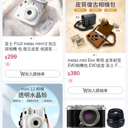
富士 FUJI instax mini12 拍立
得相機 包 復古皮套 保護套 皮
套 含背帶
299
$
instax mini Evo 專用 皮革材質
券
EVO相機包 EVO皮套 富士 FUJ
I
380
加入購物車
$
券
加入購物車