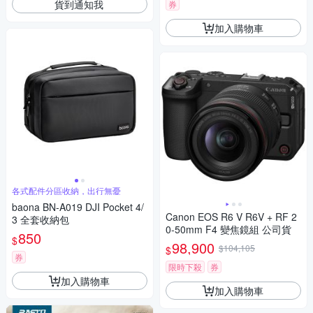
貨到通知我
券
加入購物車
各式配件分區收納，出行無憂
baona BN-A019 DJI Pocket 4/
Canon EOS R6 V R6V + RF 2
3 全套收納包
0-50mm F4 變焦鏡組 公司貨
850
$
98,900
$104,105
$
券
限時下殺
券
加入購物車
加入購物車