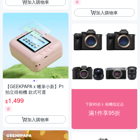
加入購物車
券
加入購物車
【GEEKPAPA x 蠟筆小新】P1
拍立得相機 款式可選
1,499
$
下殺95折⇓ 相機指定品
券
滿1件享95折
加入購物車