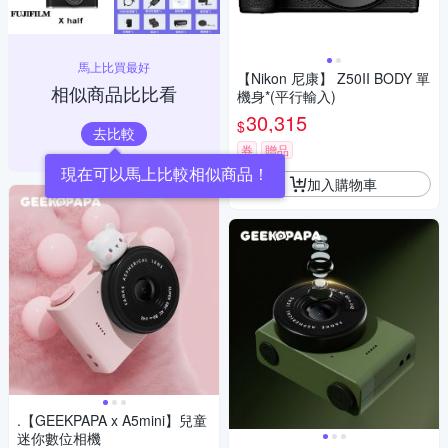
馬上比買最好
【Nikon 尼康】 Z50II BODY 單
相似商品比比看
機身*(平行輸入)
30,315
$
去比較
券
贈品
加入購物車
.【GEEKPAPA x A5mini】兒童
迷你數位相機