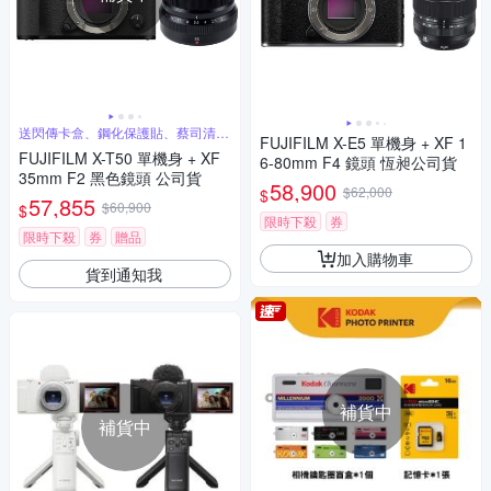
送閃傳卡盒、鋼化保護貼、蔡司清潔
FUJIFILM X-E5 單機身 + XF 1
噴霧組
FUJIFILM X-T50 單機身 + XF
6-80mm F4 鏡頭 恆昶公司貨
35mm F2 黑色鏡頭 公司貨
58,900
$62,000
$
57,855
$60,900
$
限時下殺
券
限時下殺
券
贈品
加入購物車
貨到通知我
補貨中
補貨中