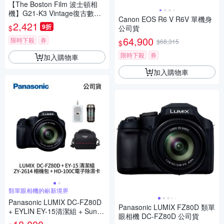
【The Boston Film 波士頓相
機】G21-K3 Vintage復古數位
Canon EOS R6 V R6V 單機身
相機含閃光燈 - 黑曜色 內附4G
2,421
9折
$
公司貨
B記憶卡
64,900
限時下殺
券
$68,315
$
限時下殺
券
加入購物車
加入購物車
類單眼相機的嶄新境界
Panasonic LUMIX DC-FZ80D
Panasonic LUMIX FZ80D 類單
+ EYLIN EY-15清潔組 + SunLi
眼相機 DC-FZ80D 公司貨
ght ZY-2614相機包 + EirMai 銳