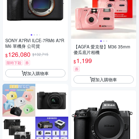
SONY A7RVI ILCE-7RM6 A7R
M6 單機身 公司貨
【AGFA 愛克發】M36 35mm
傻瓜底片相機
126,080
$132,715
$
1,199
$
限時下殺
券
券
加入購物車
加入購物車