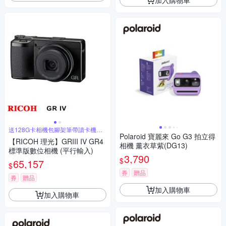
送128G卡相機包腳架筆帶讀卡機大
吹球
Polaroid 寶麗來 Go G3 拍立得
【RICOH 理光】GRIII IV GR4
相機 薰衣草紫(DG13)
標準版數位相機 (平行輸入)
3,790
$
65,157
$
券
贈品
券
贈品
加入購物車
加入購物車