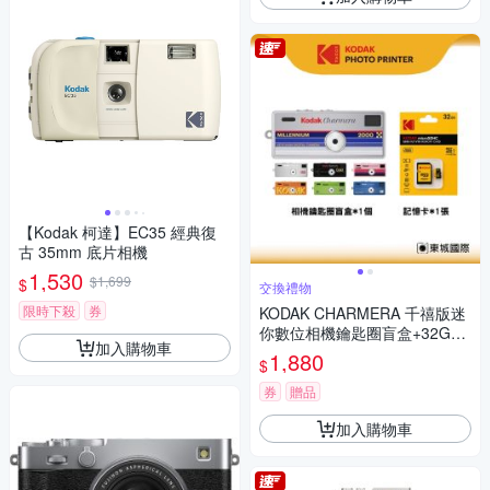
【Kodak 柯達】EC35 經典復
古 35mm 底片相機
1,530
$1,699
$
交換禮物
限時下殺
券
KODAK CHARMERA 千禧版迷
你數位相機鑰匙圈盲盒+32G記
加入購物車
憶卡組
1,880
$
券
贈品
加入購物車