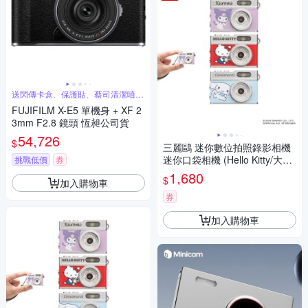
送閃傳卡盒、保護貼、蔡司清潔噴霧
組
FUJIFILM X-E5 單機身 + XF 2
3mm F2.8 鏡頭 恆昶公司貨
54,726
$
三麗鷗 迷你數位拍照錄影相機
迷你口袋相機 (Hello Kitty/大耳
挑戰低價
券
狗/酷洛米)
1,680
$
加入購物車
券
加入購物車