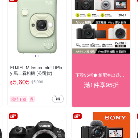
FUJIFILM instax mini LiPla
y 馬上看相機 (公司貨)
下殺95折⬟ 相配春出遊大促
5,605
$5,900
$
滿1件享95折
限時下殺
券