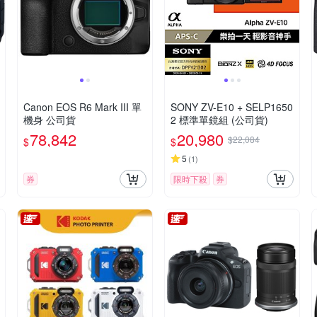
Canon EOS R6 Mark III 單
SONY ZV-E10 + SELP1650
機身 公司貨
2 標準單鏡組 (公司貨)
78,842
20,980
$22,084
$
$
5
(
1
)
券
限時下殺
券