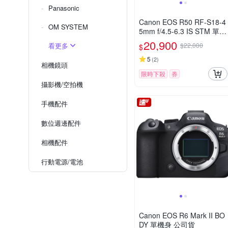
Panasonic
Canon EOS R50 RF-S18-4
OM SYSTEM
5mm f/4.5-6.3 IS STM 單鏡
組 公司貨
20,900
看更多
$22,000
$
5
(
2
)
相機鏡頭
限時下殺
券
攝影機/空拍機
手機配件
數位週邊配件
相機配件
行動電源/電池
Canon EOS R6 Mark II BO
DY 單機身 公司貨