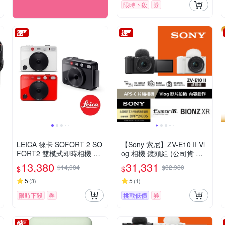
限時下殺
券
LEICA 徠卡 SOFORT 2 SO
【Sony 索尼】ZV-E10 II Vl
FORT2 雙模式即時相機 公
og 相機 鏡頭組 (公司貨 保
司貨
固18+6個月)
13,380
31,331
$14,084
$32,980
$
$
5
5
(
3
)
(
1
)
限時下殺
券
挑戰低價
券