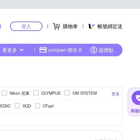
購物車
帳號綁定送
登入
看更多
uniopen 聯名卡
超贈點
Nikon 尼康
OLYMPUS
OM SYSTEM
更多
SONY 索尼
其他品牌
SAMYANG
oSDXC
XQD
CFast
高感光背照式)
5001萬像素以上
1/2.3吋 CCD
1601萬~2000萬像素
Live MOS
更多
更多