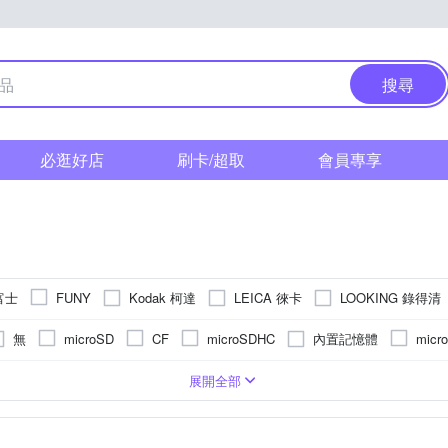
搜尋
必逛好店
刷卡/超取
會員專享
 富士
Kodak 柯達
LEICA 徠卡
LOOKING 錄得清
FUNY
Polaroid 寶麗萊
SANRIO 三麗鷗
TAX
RICOH
Sigma
無
內置記憶體
microSD
CF
microSDHC
micr
S
相機
/32000秒
2.5~2.9吋
3001萬~5000萬像素
無
1/2.3吋 CMOS
即可拍
1/16000秒
3.0吋以上
類單眼相機(PASM功能)
1200萬~1600萬像素
固定式螢幕
1/2000秒以下
無
1/3.1吋 CMOS
後掀式螢幕
1/6000秒
拍立得
4000萬像素以上
BSI CMOS(
TFT LCD
APSC
展開全部
素以下
801萬~1199萬
3001萬~4000萬像素