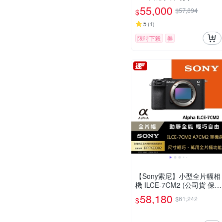
55,000
$57,894
$
5
(
1
)
限時下殺
券
【Sony索尼】小型全片幅相
機 ILCE-7CM2 (公司貨 保固
18+6個月)
58,180
$61,242
$