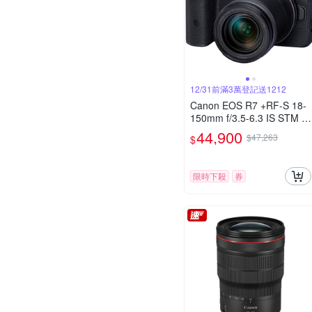
12/31前滿3萬登記送1212
Canon EOS R7 +RF-S 18-
150mm f/3.5-6.3 IS STM 公
司貨
44,900
$47,263
$
限時下殺
券