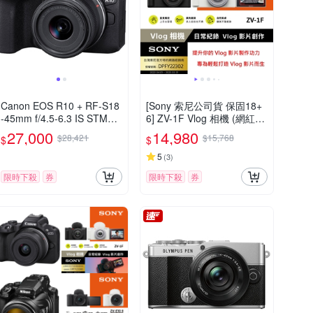
Canon EOS R10 + RF-S18
[Sony 索尼公司貨 保固18+
-45mm f/4.5-6.3 IS STM
6] ZV-1F Vlog 相機 (網紅新
(公司貨)
手/生活隨拍)
27,000
14,980
$28,421
$15,768
$
$
5
(
3
)
限時下殺
券
限時下殺
券