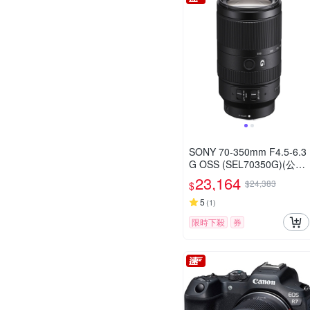
SONY 70-350mm F4.5-6.3
G OSS (SEL70350G)(公司
貨)
23,164
$24,383
$
5
(
1
)
限時下殺
券