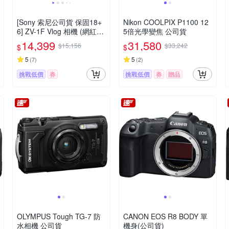
[Sony 索尼公司貨 保固18+
Nikon COOLPIX P1100 12
6] ZV-1F Vlog 相機 (網紅新
5倍光學變焦 公司貨
手/生活隨拍)
14,399
31,580
$15,156
$33,242
$
$
5
5
(
7
)
(
2
)
挑戰低價
券
挑戰低價
券
贈品
OLYMPUS Tough TG-7 防
CANON EOS R8 BODY 單
水相機 公司貨
機身(公司貨)