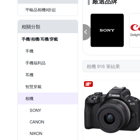
嚴選品牌
平輸品相機9折起
相關分類
手機/相機/耳機/穿戴
手機
手機福利品
相機 916 筆結果
耳機
智慧穿戴
相機
SONY
CANON
NIKON