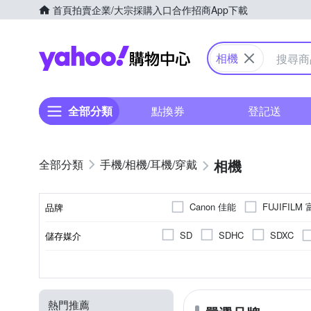
首頁
拍賣
企業/大宗採購入口
合作招商
App下載
Yahoo購物中心
相機
全部分類
點換券
登記送
相機
手機/相機/耳機/穿戴
Canon 佳能
FUJIFILM
品牌
Panasonic 國際牌
PEN
SD
SDHC
SDXC
儲存媒介
品牌名稱
可觸控式螢幕
2001萬~3000萬像素
微單眼
1.9吋以下
1/8000秒
單眼
無
1/4000秒
2.0~2.5吋
翻轉式螢幕
1吋 CMO
一般型
無
1
CMOS
螢幕類型
有效像素
相機類型
影像感應器
螢幕尺寸
最快快門速度
800萬像素以下
1200萬像
CCD
M4/3
熱門推薦