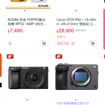
KODAK 柯達 PIXPRO數位
Canon EOS R50 + 18-45m
相機 WPZ2 16MP 4倍光學
m +55-210mm 雙鏡組 公司
變焦 防水數位相機 公司貨
貨
7,490
28,900
$30,421
$
$
5
(
1
)
券
限時下殺
券
12/31前滿3萬登記送1212