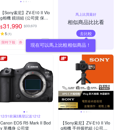
【Sony索尼】ZV-E10 II Vlo
馬上比買最好
g相機 鏡頭組 (公司貨 保固1
相似商品比比看
8+6個月)
31,990
$33,673
$
去比較
5
(
1
)
限時下殺
券
12/31前滿3萬登記送1212
Canon EOS R5 Mark II Bod
【Sony索尼】ZV-E10 II Vlo
y 單機身 公司貨
g相機 手持握把組 (公司貨