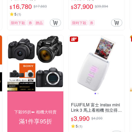
16,780
37,900
$17,663
$39,894
$
$
5
(
1
)
限時下殺
券
贈品
限時下殺
券
FUJIFILM 富士 instax mini
Link 3 馬上看相機 拍立得
下殺95折⬅︎ 相機大特賣
印相機 公司貨
3,990
$4,200
$
滿1件享95折
5
(
1
)