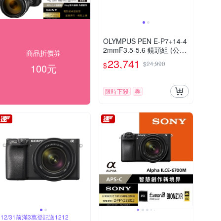
OLYMPUS PEN E-P7+14-4
2mmF3.5-5.6 鏡頭組 (公司
商品折價券
貨)
23,741
$24,990
$
100元
限時下殺
券
12/31前滿3萬登記送1212