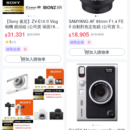
【Sony 索尼】ZV-E10 II Vlog
SAMYANG AF 85mm F1.4 FE
相機 鏡頭組 (公司貨 保固18+6
II 自動對焦定焦鏡 (公司貨 SO
個月)
NY FE接環)
31,331
18,905
$32,980
$19,900
$
$
5
(
1
)
挑戰低價
券
挑戰低價
券
加入購物車
加入購物車