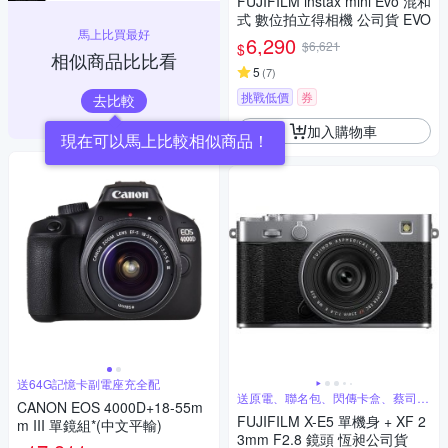
FUJIFILM instax mini Evo 混和
式 數位拍立得相機 公司貨 EVO
馬上比買最好
6,290
$6,621
$
相似商品比比看
5
(
7
)
挑戰低價
券
去比較
加入購物車
現在可以馬上比較相似商品！
送64G記憶卡副電座充全配
送原電、聯名包、閃傳卡盒、蔡司清
CANON EOS 4000D+18-55m
潔組
FUJIFILM X-E5 單機身 + XF 2
m III 單鏡組*(中文平輸)
3mm F2.8 鏡頭 恆昶公司貨