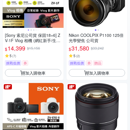
[Sony 索尼公司貨 保固18+6] Z
Nikon COOLPIX P1100 125倍
V-1F Vlog 相機 (網紅新手/生活
光學變焦 公司貨
隨拍)
14,399
31,580
$15,156
$33,242
$
$
5
5
(
7
)
(
2
)
挑戰低價
券
挑戰低價
券
贈品
加入購物車
加入購物車