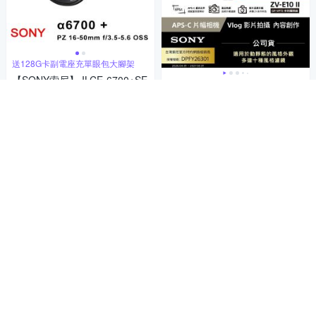
送128G卡副電座充單眼包大腳架
【SONY索尼】 ILCE-6700+SE
【Sony索尼】ZV-E10 II Vlog相
LP16-50mm變焦單鏡組 (平行
機 GP-VPT3手持握把組 (公司
輸入)
44,911
貨 保固18+6個月)
$47,274
$
35,131
$36,980
$
挑戰低價
券
贈品
挑戰低價
券
加入購物車
加入購物車