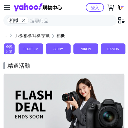
Yahoo購物中心
登入
相機
手機/相機/耳機/穿戴
相機
全部
FUJIFILM
SONY
NIKON
CANON
分類
精選活動