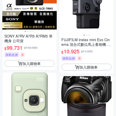
SONY A7RV A7R5 A7RM5 單
FUJIFILM instax mini Evo Cin
機身 公司貨
ema 混合式數位馬上看相機 印
99,731
$104,980
$
相機 拍立得相機 公司貨
10,925
$11,500
$
挑戰低價
券
挑戰低價
券
加入購物車
加入購物車