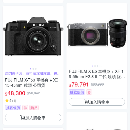
FUJIFILM X-E5 單機身 + XF 1
送閃傳卡盒、蔡司清潔噴霧組、鋼化
6-55mm F2.8 II 二代 鏡頭 恆昶
保護貼
FUJIFILM X-T50 單機身 + XC
公司貨
79,791
$83,990
$
15-45mm 鏡頭 公司貨
48,300
挑戰低價
券
$50,842
$
5
(
1
)
加入購物車
挑戰低價
券
贈品
加入購物車