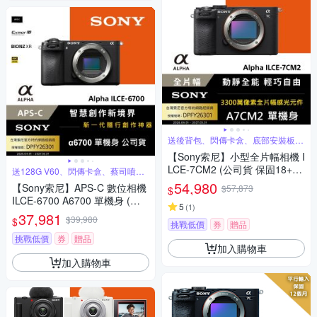
送後背包、閃傳卡盒、底部安裝板、
蔡司噴霧
【Sony索尼】小型全片幅相機 I
LCE-7CM2 (公司貨 保固18+6
送128G V60、閃傳卡盒、蔡司噴霧
組
個月) A7CM2
54,980
【Sony索尼】APS-C 數位相機
$57,873
$
ILCE-6700 A6700 單機身 (公
5
(
1
)
司貨 保固18+6個月)
37,981
$39,980
$
挑戰低價
券
贈品
挑戰低價
券
贈品
加入購物車
加入購物車