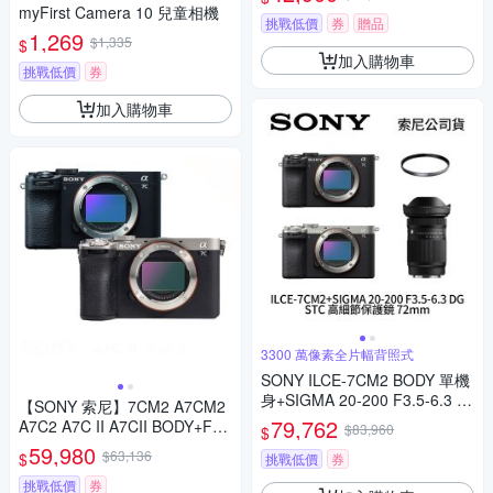
myFirst Camera 10 兒童相機
挑戰低價
券
贈品
1,269
$1,335
$
加入購物車
挑戰低價
券
加入購物車
3300 萬像素全片幅背照式
SONY ILCE-7CM2 BODY 單機
身+SIGMA 20-200 F3.5-6.3 D
【SONY 索尼】7CM2 A7CM2
G+STC 高細節保護鏡 72mm A
79,762
A7C2 A7C II A7CII BODY+FE
$83,960
$
7CM2 A7C二代 (公司貨)
28-70mm變焦鏡(*(中文平輸)
59,980
$63,136
$
挑戰低價
券
挑戰低價
券