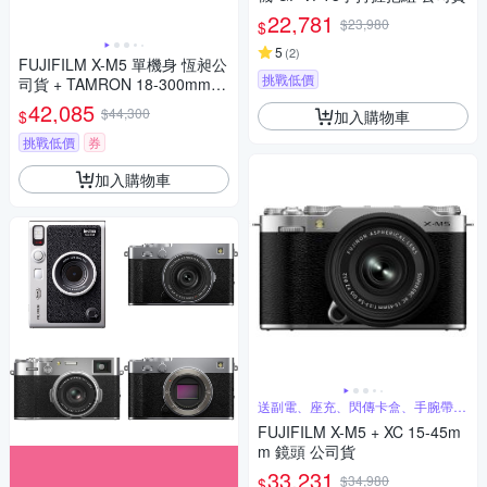
22,781
$23,980
$
5
(
2
)
FUJIFILM X-M5 單機身 恆昶公
挑戰低價
司貨 + TAMRON 18-300mm F
3.5-6.3 鏡頭 公司貨
42,085
$44,300
加入購物車
$
挑戰低價
券
加入購物車
送副電、座充、閃傳卡盒、手腕帶、
蔡司噴霧
FUJIFILM X-M5 + XC 15-45m
m 鏡頭 公司貨
33,231
$34,980
$