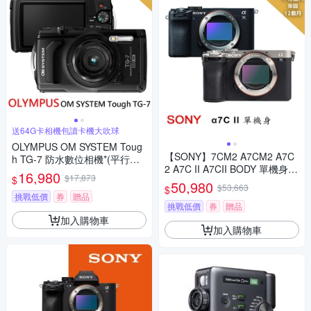
送64G卡相機包讀卡機大吹球
OLYMPUS OM SYSTEM Toug
【SONY】7CM2 A7CM2 A7C
h TG-7 防水數位相機*(平行輸
2 A7C II A7CII BODY 單機身(*
入)-黑
16,980
$17,873
$
(中文平輸)
50,980
$53,663
$
挑戰低價
券
贈品
挑戰低價
券
贈品
加入購物車
加入購物車