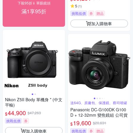
下殺95折⇓ 單眼鏡頭
5
(
1
)
滿1享95折
挑戰低價
券
贈品
加入購物車
Nikon Z5II Body 單機身 * (中文
送64G、原廠包、保護鏡、蔡司噴罐
平輸)
Panasonic DC-G100DK G100
44,900
$47,263
$
D + 12-32mm 變焦鏡組 公司貨
挑戰低價
券
19,600
$20,631
$
加入購物車
挑戰低價
券
贈品