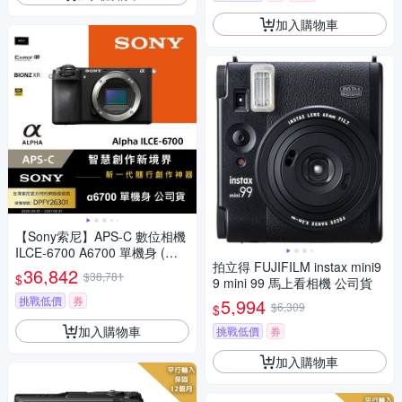
加入購物車
【Sony索尼】APS-C 數位相機
ILCE-6700 A6700 單機身 (公
拍立得 FUJIFILM instax mini9
司貨 保固18+6個月)
36,842
$38,781
$
9 mini 99 馬上看相機 公司貨
挑戰低價
券
5,994
$6,309
$
加入購物車
挑戰低價
券
加入購物車