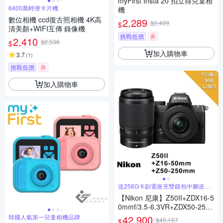
myFirst Insta 20 拍立得兒童相
6400萬輕便卡片機
機
數位相機 ccd復古照相機 4K高
2,289
$2,409
$
清美顏+WIFI互傳 錄像機
挑戰低價
券
2,410
$2,536
$
加入購物車
3.7
(
1
)
挑戰低價
券
加入購物車
送256G卡副電座充雙鏡包中腳皮帶
等
【Nikon 尼康】Z50II+ZDX16-5
0mmf/3.5-6.3VR+ZDX50-250
mm F/4.5-6.3 VR *(平行輸入)
韓國人氣第一兒童相機品牌
42,900
$45,157
$