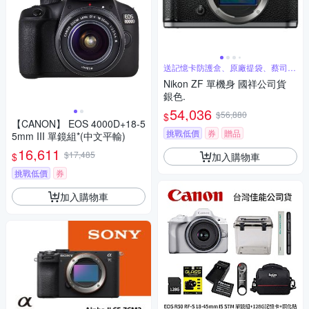
送記憶卡防護盒、原廠提袋、蔡司噴
霧等好禮
Nikon ZF 單機身 國祥公司貨
銀色.
54,036
$56,880
$
【CANON】 EOS 4000D+18-5
挑戰低價
券
贈品
5mm III 單鏡組*(中文平輸)
16,611
$17,485
加入購物車
$
挑戰低價
券
加入購物車