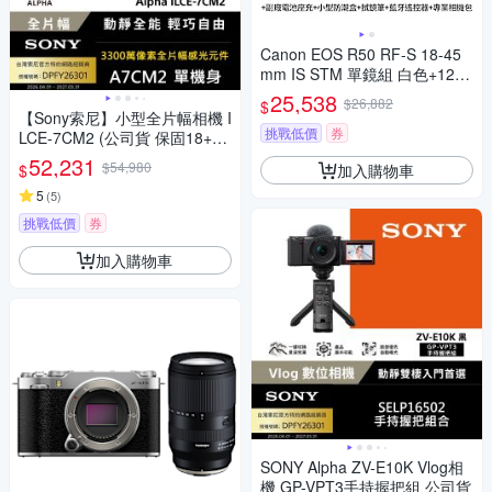
Canon EOS R50 RF-S 18-45
mm IS STM 單鏡組 白色+128
G記憶卡+鋼化貼+LPE17副廠
25,538
$26,882
$
電池座充+小型防潮盒+SL-1拭
【Sony索尼】小型全片幅相機 I
鏡筆+藍牙遙控器+專業相機包
挑戰低價
券
LCE-7CM2 (公司貨 保固18+6
(公司貨)
個月) A7CM2
52,231
$54,980
加入購物車
$
5
(
5
)
挑戰低價
券
加入購物車
SONY Alpha ZV-E10K Vlog相
機 GP-VPT3手持握把組 公司貨