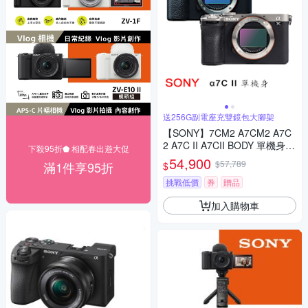
送256G副電座充雙鏡包大腳架
【SONY】7CM2 A7CM2 A7C
2 A7C II A7CII BODY 單機身(*
下殺95折⬟ 相配春出遊大促
(中文平輸)
54,900
$57,789
滿1件享95折
$
挑戰低價
券
贈品
加入購物車