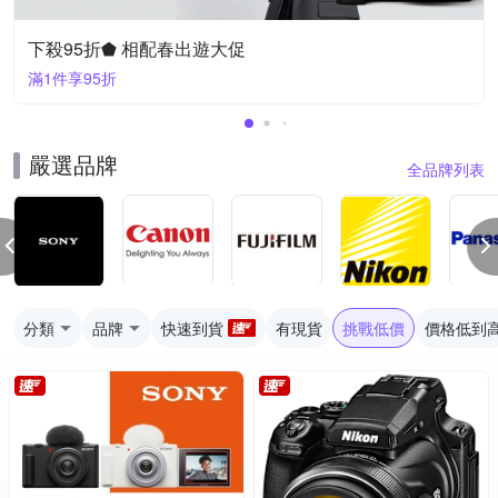
下殺95折⬟ 相配春出遊大促
滿1件享95折
嚴選品牌
全品牌列表
分類
品牌
快速到貨
有現貨
挑戰低價
價格低到