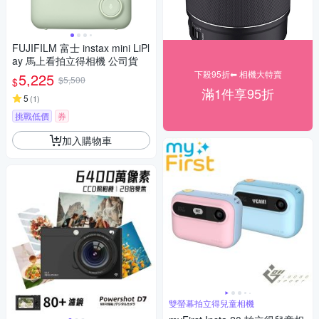
FUJIFILM 富士 instax mini LiPl
ay 馬上看拍立得相機 公司貨
下殺95折⬅︎ 相機大特賣
5,225
$5,500
$
滿1件享95折
5
(
1
)
挑戰低價
券
加入購物車
雙螢幕拍立得兒童相機