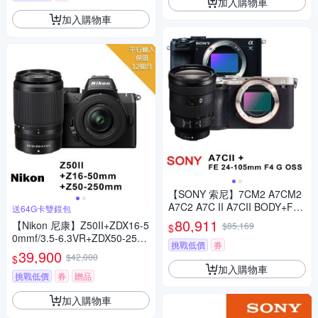
加入購物車
加入購物車
【SONY 索尼】7CM2 A7CM2
A7C2 A7C II A7CII BODY+FE2
送64G卡雙鏡包
4-105mm G變焦鏡(*(中文平輸)
80,911
【Nikon 尼康】Z50II+ZDX16-5
$85,169
$
0mmf/3.5-6.3VR+ZDX50-250
挑戰低價
券
mm F/4.5-6.3 VR *(平行輸入)
39,900
$42,000
$
加入購物車
挑戰低價
券
贈品
加入購物車