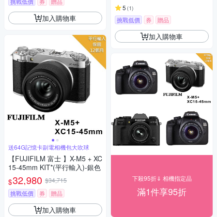
挑戰低價
券
贈品
5
(
1
)
加入購物車
挑戰低價
券
贈品
加入購物車
送64G記憶卡副電相機包大吹球
【FUJIFILM 富士 】X-M5 + XC
15-45mm KIT*(平行輸入)-銀色
32,980
下殺95折⇓ 相機指定品
$34,715
$
滿1件享95折
挑戰低價
券
贈品
加入購物車