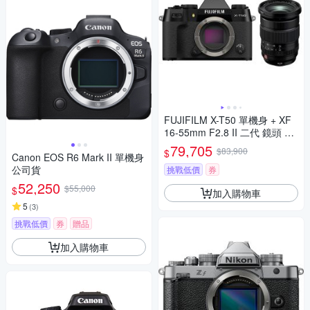
FUJIFILM X-T50 單機身 + XF
16-55mm F2.8 II 二代 鏡頭 公
司貨
79,705
$83,900
$
Canon EOS R6 Mark II 單機身
公司貨
挑戰低價
券
52,250
$55,000
$
加入購物車
5
(
3
)
挑戰低價
券
贈品
加入購物車