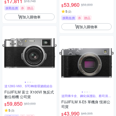
17,811
$18,748
$
53,960
$56,800
$
挑戰低價
券
贈品
5
(
2
)
加入購物車
挑戰低價
券
贈品
加入購物車
送128G V60、STC轉接環濾鏡組合
FUJIFILM 富士 X100VI 無反式
送閃傳卡盒、鋼化保護貼、蔡司清潔
數位相機 公司貨
噴霧組
FUJIFILM X-E5 單機身 恆昶公
59,850
$63,000
$
司貨
5
(
3
)
43,990
$46,305
$