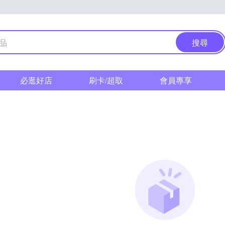
搜尋
必逛好店
刷卡/超取
會員專享