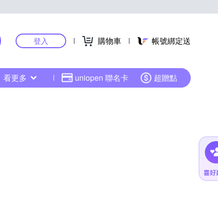
購物車
帳號綁定送
登入
看更多
uniopen 聯名卡
超贈點