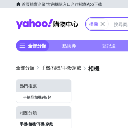
首頁
拍賣
企業/大宗採購入口
合作招商
App下載
Yahoo購物中心
相機
全部分類
點換券
登記送
相機
手機/相機/耳機/穿戴
熱門推薦
平輸品相機9折起
相關分類
手機/相機/耳機/穿戴