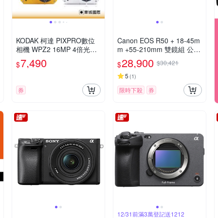
KODAK 柯達 PIXPRO數位
Canon EOS R50 + 18-45m
相機 WPZ2 16MP 4倍光學
m +55-210mm 雙鏡組 公司
變焦 防水數位相機 公司貨
貨
7,490
28,900
$30,421
$
$
5
(
1
)
券
限時下殺
券
12/31前滿3萬登記送1212