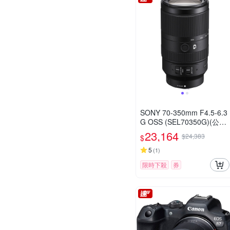
SONY 70-350mm F4.5-6.3
G OSS (SEL70350G)(公司
貨)
23,164
$24,383
$
5
(
1
)
限時下殺
券