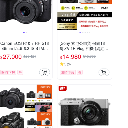
Canon EOS R10 + RF-S18
[Sony 索尼公司貨 保固18+
-45mm f/4.5-6.3 IS STM
6] ZV-1F Vlog 相機 (網紅新
(公司貨)
手/生活隨拍)
27,000
14,980
$28,421
$15,768
$
$
5
(
3
)
限時下殺
券
限時下殺
券