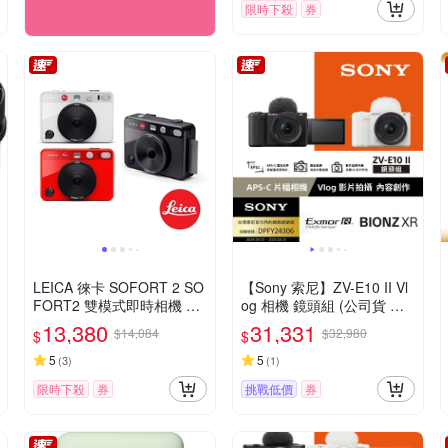
限時下殺
券
LEICA 徠卡 SOFORT 2 SO
【Sony 索尼】ZV-E10 II Vl
FORT2 雙模式即時相機 公
og 相機 鏡頭組 (公司貨 保
司貨
固18+6個月)
13,380
31,331
$14,084
$32,980
$
$
5
5
(
3
)
(
1
)
限時下殺
券
挑戰低價
券