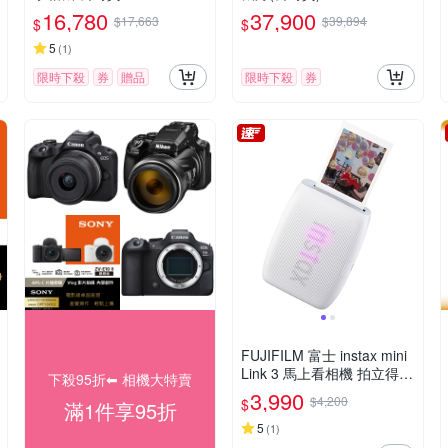
16,780
37,900
$17,663
$39,894
$
$
5
(
1
)
限時下殺
券
贈品
限時下殺
券
FUJIFILM 富士 instax mini
Link 3 馬上看相機 拍立得
下殺95折⬅︎ 相機大特賣
印相機 公司貨
3,990
$4,200
$
滿1件享95折
5
(
1
)