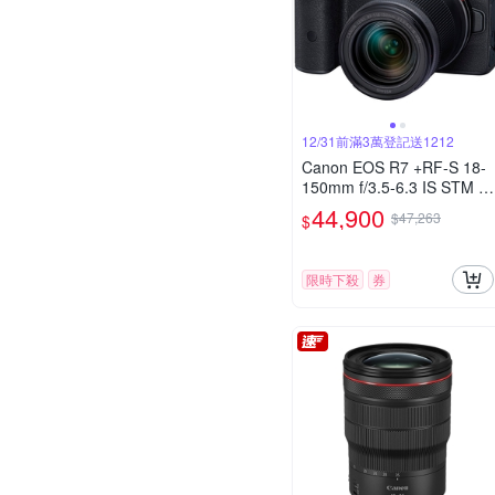
12/31前滿3萬登記送1212
Canon EOS R7 +RF-S 18-
150mm f/3.5-6.3 IS STM 公
司貨
44,900
$47,263
$
限時下殺
券