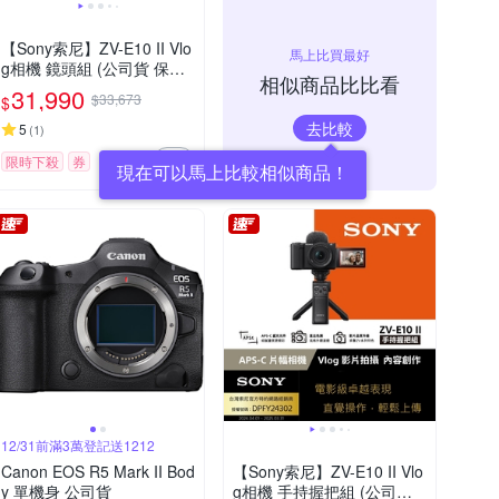
【Sony索尼】ZV-E10 II Vlo
馬上比買最好
g相機 鏡頭組 (公司貨 保固1
相似商品比比看
8+6個月)
31,990
$33,673
$
去比較
5
(
1
)
限時下殺
券
12/31前滿3萬登記送1212
Canon EOS R5 Mark II Bod
【Sony索尼】ZV-E10 II Vlo
y 單機身 公司貨
g相機 手持握把組 (公司貨