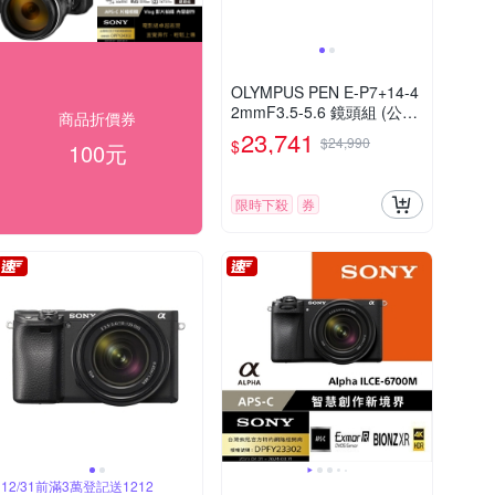
OLYMPUS PEN E-P7+14-4
2mmF3.5-5.6 鏡頭組 (公司
商品折價券
貨)
23,741
$24,990
$
100元
限時下殺
券
12/31前滿3萬登記送1212