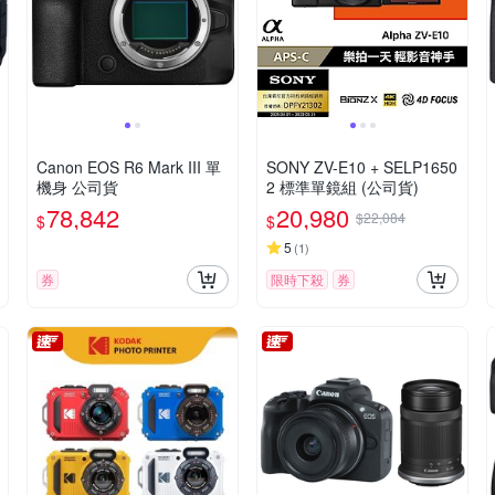
Canon EOS R6 Mark III 單
SONY ZV-E10 + SELP1650
機身 公司貨
2 標準單鏡組 (公司貨)
78,842
20,980
$22,084
$
$
5
(
1
)
券
限時下殺
券