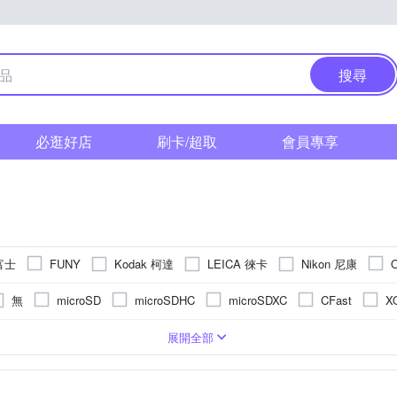
搜尋
必逛好店
刷卡/超取
會員專享
 富士
Kodak 柯達
LEICA 徠卡
Nikon 尼康
FUNY
 索尼
其他品牌
SAMYANG
無
microSD
microSDHC
microSDXC
CFast
X
S
單眼
2.5~2.9吋
1200萬~1600萬像素
無
BSI CMOS(高感光背照式)
類單眼相機(PASM功能)
固定式螢幕
3.0吋以上
3001萬~5000萬像素
無
拍立得
1/2.3吋 CMOS
後掀式螢幕
即可拍
1601萬~2000萬像素
1/3.1吋 CMOS
TFT LCD
展開全部