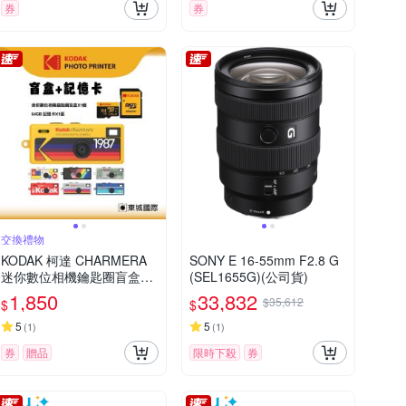
券
券
交換禮物
KODAK 柯達 CHARMERA
SONY E 16-55mm F2.8 G
迷你數位相機鑰匙圈盲盒+6
(SEL1655G)(公司貨)
4G記憶卡組
1,850
33,832
$35,612
$
$
5
5
(
1
)
(
1
)
券
贈品
限時下殺
券