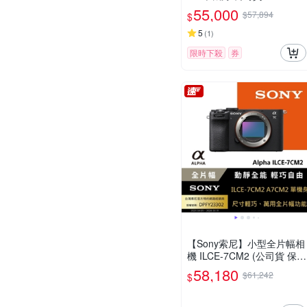
55,000
$57,894
$
5
(
1
)
限時下殺
券
【Sony索尼】小型全片幅相
機 ILCE-7CM2 (公司貨 保固
18+6個月)
58,180
$61,242
$