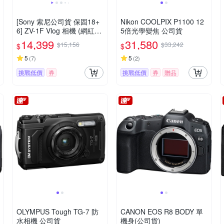
[Sony 索尼公司貨 保固18+
Nikon COOLPIX P1100 12
6] ZV-1F Vlog 相機 (網紅新
5倍光學變焦 公司貨
手/生活隨拍)
14,399
31,580
$15,156
$33,242
$
$
5
5
(
7
)
(
2
)
挑戰低價
券
挑戰低價
券
贈品
OLYMPUS Tough TG-7 防
CANON EOS R8 BODY 單
水相機 公司貨
機身(公司貨)