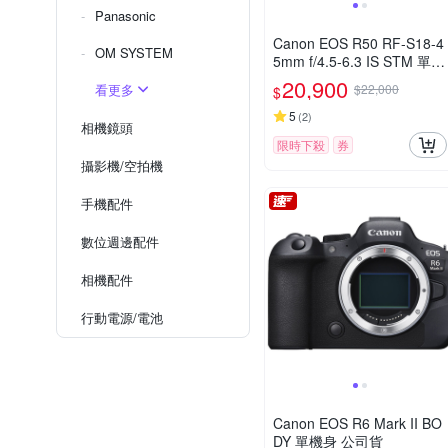
Panasonic
Canon EOS R50 RF-S18-4
OM SYSTEM
5mm f/4.5-6.3 IS STM 單鏡
組 公司貨
20,900
看更多
$22,000
$
5
(
2
)
相機鏡頭
限時下殺
券
攝影機/空拍機
手機配件
數位週邊配件
相機配件
行動電源/電池
Canon EOS R6 Mark II BO
DY 單機身 公司貨