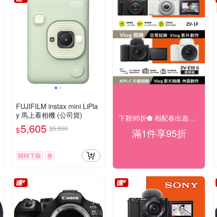
FUJIFILM instax mini LiPla
y 馬上看相機 (公司貨)
下殺95折⬟ 相配春出遊大促
5,605
$5,900
$
滿1件享95折
限時下殺
券