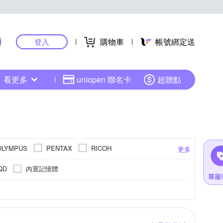
購物車
帳號綁定送
登入
看更多
uniopen 聯名卡
超贈點
OLYMPUS
PENTAX
RICOH
更多
內置記憶體
QD
800萬像素以下
4000萬像素以上
APSC
更多