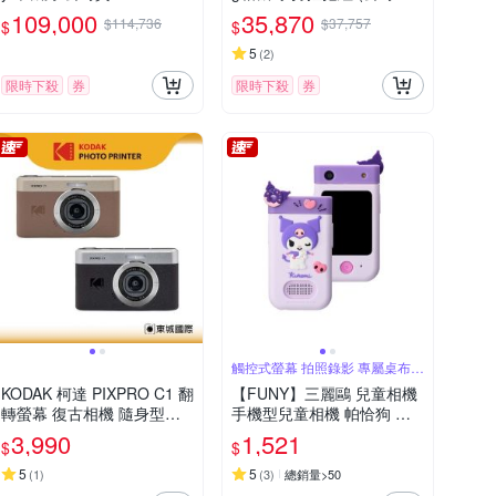
保固18+6個月)
109,000
35,870
$114,736
$37,757
$
$
5
(
2
)
限時下殺
券
限時下殺
券
觸控式螢幕 拍照錄影 專屬桌布相
框
KODAK 柯達 PIXPRO C1 翻
【FUNY】三麗鷗 兒童相機
轉螢幕 復古相機 隨身型數
手機型兒童相機 帕恰狗 大
位相機
耳狗 酷洛米
3,990
1,521
$
$
5
5
(
1
)
(
3
)
總銷量>50