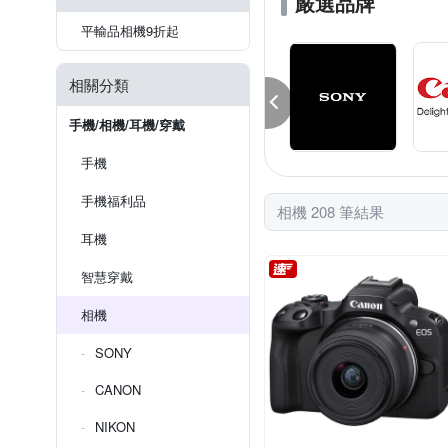
嚴選品牌
平輸品相機9折起
相關分類
手機/相機/耳機/穿戴
手機
手機福利品
相機 208 筆結果
耳機
智慧穿戴
相機
SONY
CANON
NIKON