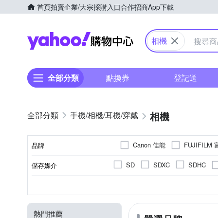
首頁
拍賣
企業/大宗採購入口
合作招商
App下載
Yahoo購物中心
相機
全部分類
點換券
登記送
相機
手機/相機/耳機/穿戴
Canon 佳能
FUJIFILM
品牌
SANRIO 三麗鷗
SONY
SD
SDXC
SDHC
儲存媒介
品牌名稱
翻轉式螢幕
一般型相機
無
2001萬~3000萬像素
1.9吋以下
公司貨
平行輸入
2.0~2.5吋
可觸控式螢幕
微單眼
1吋 CMO
無
CMOS
螢幕類型
相機類型
影像感應器
有效像素
螢幕尺寸
來源
801萬~1199萬
熱門推薦