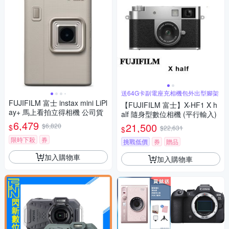
送64G卡副電座充相機包外出型腳架
FUJIFILM 富士 instax mini LiPl
【FUJIFILM 富士】X-HF1 X h
ay+ 馬上看拍立得相機 公司貨
alf 隨身型數位相機 (平行輸入)
6,479
21,500
$6,820
$
$22,631
$
限時下殺
券
挑戰低價
券
贈品
加入購物車
加入購物車