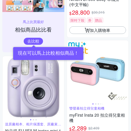
(中文平輸)
28,800
$30,315
$
限時下殺
券
贈品
馬上比買最好
相似商品比比看
加入購物車
去比較
現在可以馬上比較相似商品！
雙螢幕拍立得兒童相機
myFirst Insta 20 拍立得兒童相
機
送原廠相本、相片保護套、原廠束口
2,289
袋
$2,409
$
拍立得 FUJIFILM instax mini 1