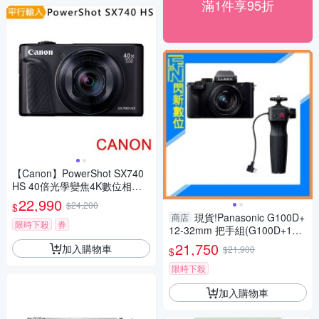
滿1件享95折
【Canon】PowerShot SX740
HS 40倍光學變焦4K數位相機
(中文平輸)
22,990
$24,200
$
現貨!Panasonic G100D+
商店
限時下殺
券
12-32mm 把手組(G100D+123
2+SHGR2，公司貨)G100
21,750
加入購物車
$21,900
$
限時下殺
加入購物車