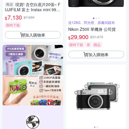
現貨! 含空白底片20張~ F
商店
UJIFILM 富士 Instax mini 99
拍立得 相機(mini99,公司貨)
7,130
$7,280
$
送128G、閃光燈、原廠拭鏡布
限時下殺
Nikon Z50II 單機身 公司貨
加入購物車
29,900
$31,473
$
限時下殺
券
贈品
加入購物車