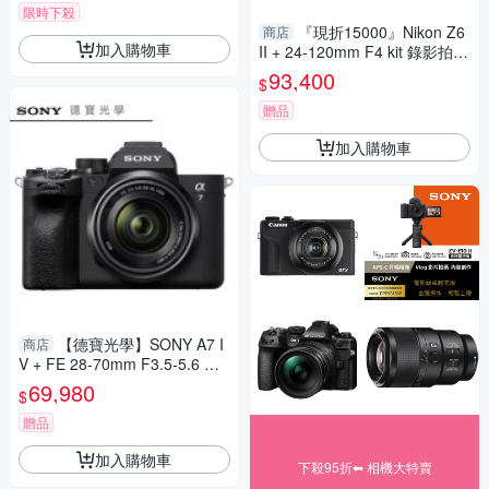
限時下殺
『現折15000』Nikon Z6
商店
加入購物車
II + 24-120mm F4 kit 錄影拍片
總代理 德寶光學
93,400
$
贈品
加入購物車
【德寶光學】SONY A7 I
商店
V + FE 28-70mm F3.5-5.6 總
代理公司貨 A73 A74 4K 5軸防
69,980
$
手震 索尼 日常套組
贈品
加入購物車
下殺95折⬅︎ 相機大特賣