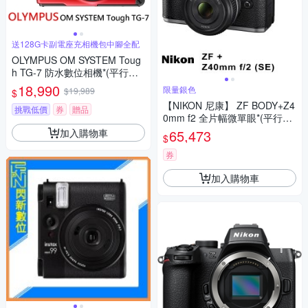
送128G卡副電座充相機包中腳全配
OLYMPUS OM SYSTEM Toug
h TG-7 防水數位相機*(平行輸
入)-紅
18,990
限量銀色
$19,989
$
【NIKON 尼康】 ZF BODY+Z4
挑戰低價
券
贈品
0mm f2 全片幅微單眼*(平行輸
入)
加入購物車
65,473
$
券
加入購物車