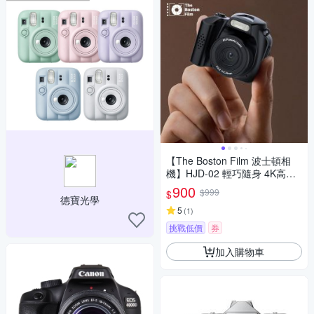
【The Boston Film 波士頓相
機】HJD-02 輕巧隨身 4K高畫
質迷你單眼數位相機
900
$999
$
德寶光學
5
(
1
)
挑戰低價
券
加入購物車