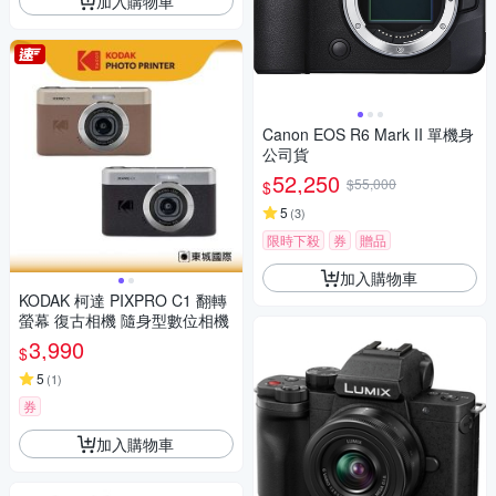
加入購物車
Canon EOS R6 Mark II 單機身
公司貨
52,250
$55,000
$
5
(
3
)
限時下殺
券
贈品
加入購物車
KODAK 柯達 PIXPRO C1 翻轉
螢幕 復古相機 隨身型數位相機
3,990
$
5
(
1
)
券
加入購物車