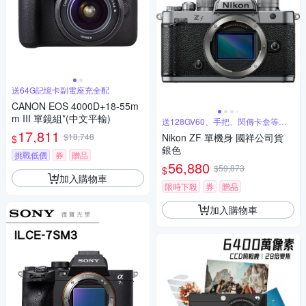
送64G記憶卡副電座充全配
CANON EOS 4000D+18-55m
m III 單鏡組*(中文平輸)
送128GV60、手把、閃傳卡盒等好
禮
17,811
$18,748
Nikon ZF 單機身 國祥公司貨
$
銀色
挑戰低價
券
贈品
56,880
$59,873
$
加入購物車
限時下殺
券
贈品
加入購物車