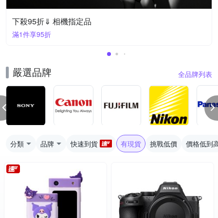
下殺95折⇓ 相機指定品
滿1件享95折
嚴選品牌
全品牌列表
分類
品牌
快速到貨
有現貨
挑戰低價
價格低到