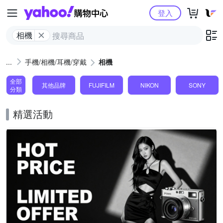
Yahoo購物中心
登入
相機
手機/相機/耳機/穿戴
相機
全部
其他品牌
FUJIFILM
NIKON
SONY
分類
精選活動