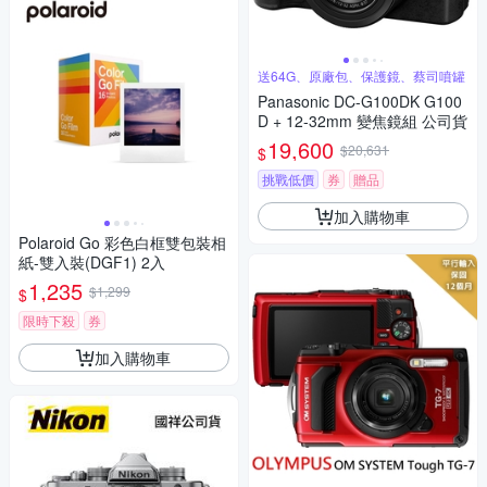
送64G、原廠包、保護鏡、蔡司噴罐
Panasonic DC-G100DK G100
D + 12-32mm 變焦鏡組 公司貨
19,600
$20,631
$
挑戰低價
券
贈品
加入購物車
Polaroid Go 彩色白框雙包裝相
紙-雙入裝(DGF1) 2入
1,235
$1,299
$
限時下殺
券
加入購物車