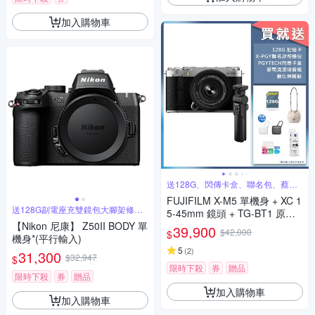
加入購物車
送128G、閃傳卡盒、聯名包、蔡司
清潔組
FUJIFILM X-M5 單機身 + XC 1
送128G副電座充雙鏡包大腳架修容
5-45mm 鏡頭 + TG-BT1 原廠
組
【Nikon 尼康】 Z50II BODY 單
手把 公司貨
39,900
$42,000
$
機身*(平行輸入)
5
(
2
)
31,300
$32,947
$
限時下殺
券
贈品
限時下殺
券
贈品
加入購物車
加入購物車