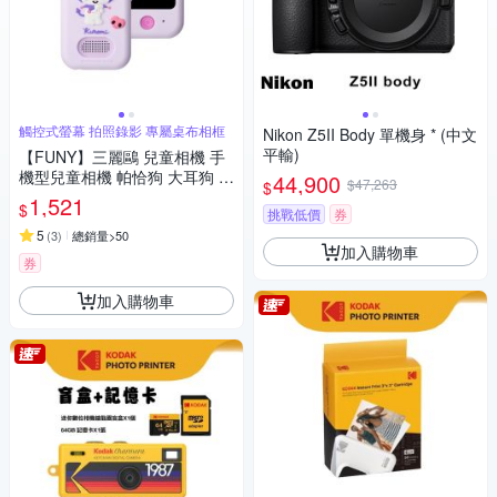
觸控式螢幕 拍照錄影 專屬桌布相框
Nikon Z5II Body 單機身 * (中文
平輸)
【FUNY】三麗鷗 兒童相機 手
機型兒童相機 帕恰狗 大耳狗 酷
44,900
$47,263
$
洛米
1,521
$
挑戰低價
券
5
(
3
)
總銷量>50
加入購物車
券
加入購物車