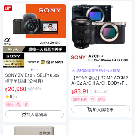
送128G副電座充雙鏡包大腳架
SONY ZV-E10 + SELP16502
【SONY 索尼】7CM2 A7CM2
標準單鏡組 (公司貨)
A7C2 A7C II A7CII BODY+FE2
20,980
4-105mm G變焦鏡(*(中文平輸)
$22,084
$
83,911
$88,327
$
5
(
1
)
限時下殺
券
贈品
限時下殺
券
加入購物車
加入購物車