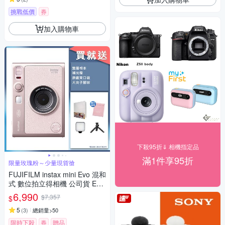
挑戰低價
券
加入購物車
下殺95折⇓ 相機指定品
滿1件享95折
限量玫瑰粉～少量現貨搶
FUJIFILM instax mini Evo 混和
式 數位拍立得相機 公司貨 EVO
玫瑰粉
6,990
$7,357
$
5
(
3
)
總銷量>50
限時下殺
券
贈品