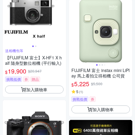
送相機包等
【FUJIFILM 富士】X-HF1 X h
alf 隨身型數位相機 (平行輸入)
19,900
FUJIFILM 富士 instax mini LiPl
$20,947
$
ay 馬上看拍立得相機 公司貨
挑戰低價
券
贈品
5,225
$5,500
$
加入購物車
5
(
1
)
挑戰低價
券
加入購物車