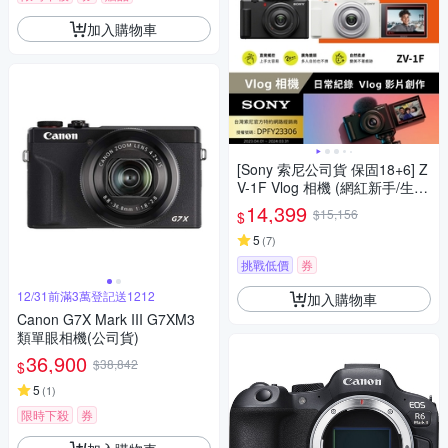
加入購物車
[Sony 索尼公司貨 保固18+6] Z
V-1F Vlog 相機 (網紅新手/生活
隨拍)
14,399
$15,156
$
5
(
7
)
挑戰低價
券
12/31前滿3萬登記送1212
加入購物車
Canon G7X Mark III G7XM3
類單眼相機(公司貨)
36,900
$38,842
$
5
(
1
)
限時下殺
券