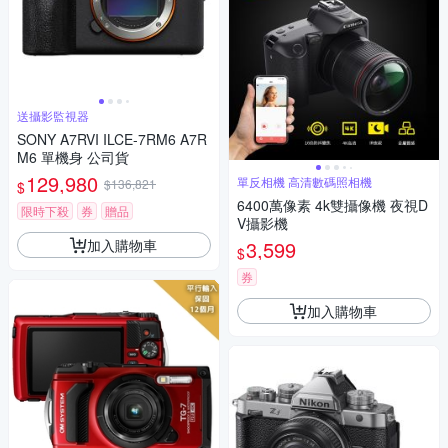
送攝影監視器
SONY A7RVI ILCE-7RM6 A7R
M6 單機身 公司貨
129,980
單反相機 高清數碼照相機
$136,821
$
6400萬像素 4k雙攝像機 夜視D
限時下殺
券
贈品
V攝影機
加入購物車
3,599
$
券
加入購物車