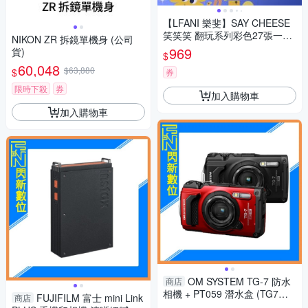
【LFANI 樂斐】SAY CHEESE
笑笑笑 翻玩系列彩色27張一次
NIKON ZR 拆鏡單機身 (公司
性閃光即可拍相機
969
貨)
$
60,048
$63,880
$
券
限時下殺
券
加入購物車
加入購物車
OM SYSTEM TG-7 防水
商店
相機 + PT059 潛水盒 (TG7，
FUJIFILM 富士 mini Link
商店
公司貨)OLYMPUS