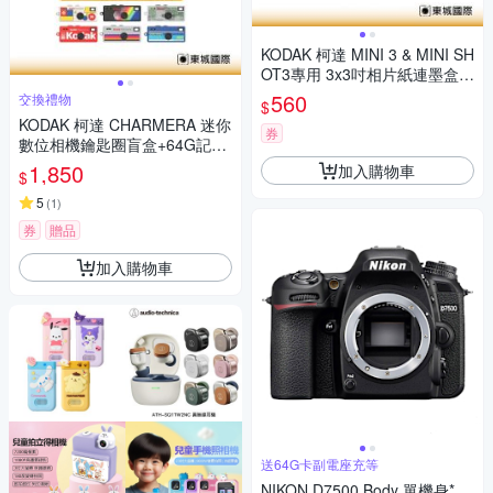
KODAK 柯達 MINI 3 & MINI SH
OT3專用 3x3吋相片紙連墨盒(3
0張) 公司貨
560
交換禮物
$
KODAK 柯達 CHARMERA 迷你
券
數位相機鑰匙圈盲盒+64G記憶
卡組
1,850
加入購物車
$
5
(
1
)
券
贈品
加入購物車
送64G卡副電座充等
NIKON D7500 Body 單機身*