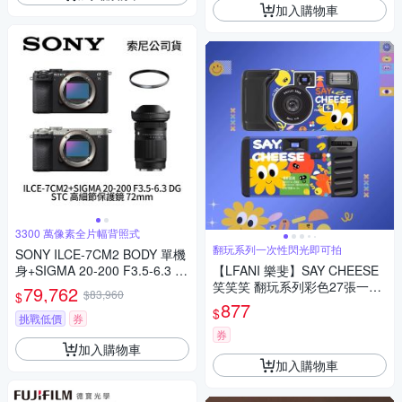
加入購物車
3300 萬像素全片幅背照式
翻玩系列一次性閃光即可拍
SONY ILCE-7CM2 BODY 單機
身+SIGMA 20-200 F3.5-6.3 D
【LFANI 樂斐】SAY CHEESE
G+STC 高細節保護鏡 72mm A
笑笑笑 翻玩系列彩色27張一次
79,762
$83,960
$
7CM2 A7C二代 (公司貨)
性閃光即可拍相機
877
$
挑戰低價
券
券
加入購物車
加入購物車