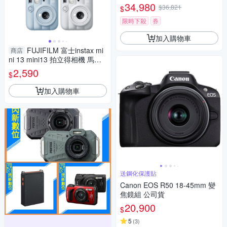
34,980
$36,821
$
限時下殺
券
加入購物車
FUJIFILM 富士instax mi
商店
ni 13 mini13 拍立得相機 馬上
看相機 恆昶公司貨
2,590
$
加入購物車
送鋼化保護貼
Canon EOS R50 18-45mm 變
焦鏡組 公司貨
20,900
$
5
(
3
)