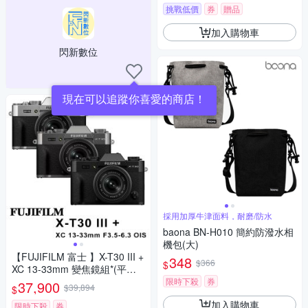
挑戰低價
券
贈品
加入購物車
閃新數位
現在可以追蹤你喜愛的商店！
採用加厚牛津面料，耐磨/防水
baona BN-H010 簡約防潑水相
機包(大)
【FUJIFILM 富士 】X-T30 III +
348
$366
$
XC 13-33mm 變焦鏡組*(平行
輸入)
限時下殺
券
37,900
$39,894
$
加入購物車
限時下殺
券