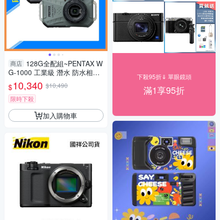
128G全配組~PENTAX W
商店
G-1000 工業級 潛水 防水相機
下殺95折⇓ 單眼鏡頭
(WG1000，公司貨)抗撞、防
10,340
$10,490
$
滿1享95折
塵、耐寒、4K
限時下殺
加入購物車