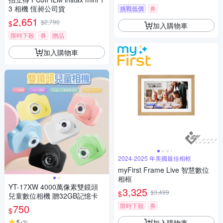
3 相機 恆昶公司貨
挑戰低價
券
2,651
$2,790
$
加入購物車
限時下殺
券
贈品
加入購物車
2024-2025 年美國最佳相框
myFirst Frame Live 智慧數位
相框
YT-17XW 4000萬像素雙鏡頭
3,325
$3,499
$
兒童數位相機 贈32GB記憶卡
限時下殺
券
750
$
加入購物車
5
(
2
)