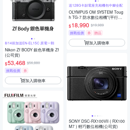
送128G卡副電座充相機包中腳全配
OLYMPUS OM SYSTEM Toug
h TG-7 防水數位相機*(平行輸
入)-紅
18,990
$19,989
$
挑戰低價
券
贈品
加入購物車
8/14前加送EN-EL15C 原電一顆
Nikon Zf BODY 銀色單機身 Zf
(公司貨)
53,468
$56,880
$
挑戰低價
券
加入購物車
SONY DSC-RX100VII ( RX100
M7 ) 輕巧數位相機(公司貨)