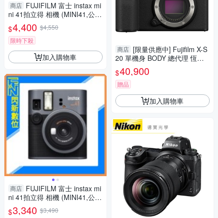
FUJIFILM 富士 instax mi
商店
ni 41拍立得 相機 (MINI41,公司
貨)含空白底片40張
4,400
$4,550
$
限時下殺
[限量供應中] Fujifilm X-S
商店
加入購物車
20 單機身 BODY 總代理 恆昶
公司貨 富士 Vlog 下標前請先詢
40,900
$
問庫存
贈品
加入購物車
FUJIFILM 富士 instax mi
商店
ni 41拍立得 相機 (MINI41,公司
貨)
3,340
$3,490
$