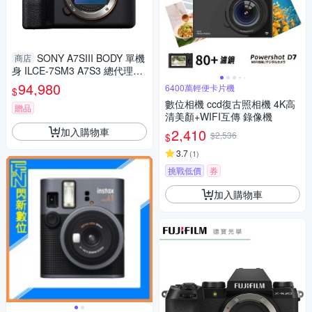
SONY A7SIII BODY 單機
商店
身 ILCE-7SM3 A7S3 總代理公
司貨 α數位相機 分期0利率 索
94,980
6400萬輕便卡片機
$
尼
數位相機 ccd復古照相機 4K高
贈品
清美顏+WIFI互傳 錄像機
加入購物車
2,410
$2,536
$
3.7
(
1
)
挑戰低價
券
加入購物車