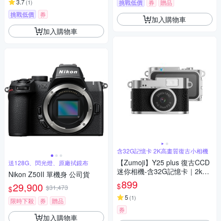
3.7
(
1
)
挑戰低價
券
贈品
挑戰低價
券
加入購物車
加入購物車
含32G記憶卡 2K高畫質復古小相機
【Zumoji】Y25 plus 復古CCD
送128G、閃光燈、原廠拭鏡布
迷你相機-含32G記憶卡｜2k畫
Nikon Z50II 單機身 公司貨
質 大螢幕 網紅推薦款 穿搭配件
899
29,900
$
$31,473
$
聖誕禮物
5
(
1
)
限時下殺
券
贈品
券
加入購物車