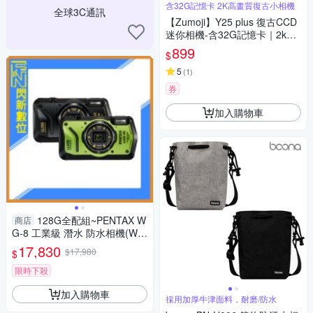
含32G記憶卡 2K高畫質復古小相機
全球3C通訊
【Zumoji】Y25 plus 復古CCD
迷你相機-含32G記憶卡｜2k畫
質 大螢幕 網紅推薦款 穿搭配件
899
$
聖誕禮物
5
(
1
)
券
加入購物車
128G全配組~PENTAX W
商店
G-8 工業級 潛水 防水相機(WG
8，公司貨)抗撞、防塵、耐
17,830
$17,980
$
寒、4K
限時下殺
加入購物車
採用加厚牛津面料，耐磨/防水