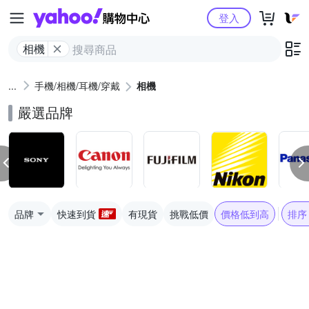
Yahoo購物中心
登入
相機
手機/相機/耳機/穿戴
相機
嚴選品牌
品牌
快速到貨
有現貨
挑戰低價
價格低到高
排序