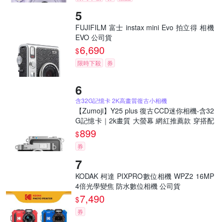
FUJIFILM 富士 instax mini Evo 拍立得 相機
EVO 公司貨
6,690
$
限時下殺
券
含32G記憶卡 2K高畫質復古小相機
【Zumoji】Y25 plus 復古CCD迷你相機-含32
G記憶卡｜2k畫質 大螢幕 網紅推薦款 穿搭配
件 聖誕禮物
899
$
券
KODAK 柯達 PIXPRO數位相機 WPZ2 16MP
4倍光學變焦 防水數位相機 公司貨
7,490
$
券