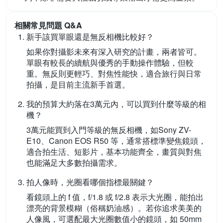
相關常見問題 Q&A
新手該買單眼還是無反相機比較好？
如果你對攝影未來有深入研究的計畫，兩者皆可。
單眼有較長的續航與優秀的手動操作體驗，但較
重。無反則更輕巧、對焦性能快，適合旅行與日常
拍攝，是目前主流新手首選。
我的預算大約落在3萬元內，可以買到什麼等級的相
機？
3萬元能買到入門等級的無反相機，如Sony ZV-
E10、Canon EOS R50 等，通常搭標準變焦鏡頭，
適合拍生活、短影片，基本功能齊全，畫質與對焦
也能滿足大多數拍攝需求。
拍人像時，光圈看哪個指標最關鍵？
看鏡頭上的 f 值，f/1.8 或 f/2.8 表示大光圈，能拍出
漂亮的背景模糊（俗稱奶油感）。若你追求美美的
人像風，可選配最大光圈數值小的鏡頭，如 50mm