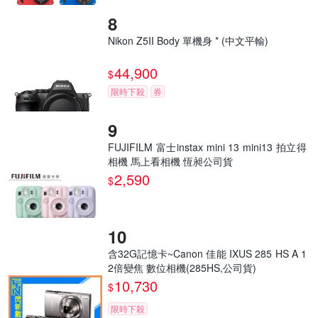
Nikon Z5II Body 單機身 * (中文平輸)
44,900
$
限時下殺
券
FUJIFILM 富士instax mini 13 mini13 拍立得
相機 馬上看相機 恆昶公司貨
2,590
$
含32G記憶卡~Canon 佳能 IXUS 285 HS A 1
2倍變焦 數位相機(285HS,公司貨)
10,730
$
限時下殺