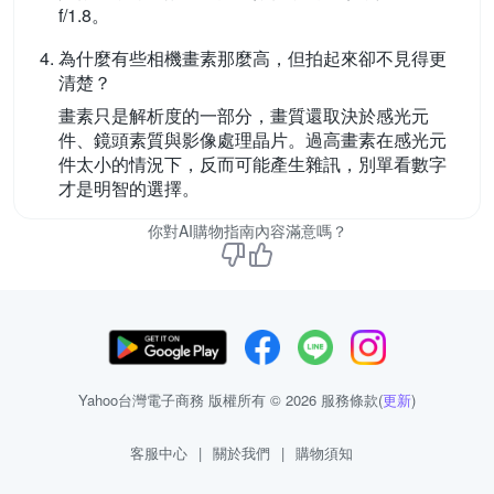
f/1.8。
為什麼有些相機畫素那麼高，但拍起來卻不見得更
清楚？
畫素只是解析度的一部分，畫質還取決於感光元
件、鏡頭素質與影像處理晶片。過高畫素在感光元
件太小的情況下，反而可能產生雜訊，別單看數字
才是明智的選擇。
你對AI購物指南內容滿意嗎？
Yahoo台灣電子商務 版權所有 © 2026 服務條款(
更新
)
客服中心
|
關於我們
|
購物須知