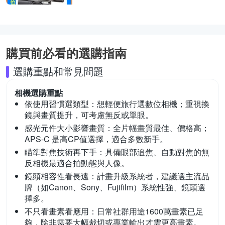
購買前必看的選購指南
選購重點和常見問題
相機
選購重點
依使用習慣選類型：
想輕便旅行選數位相機；重視換
鏡與畫質提升，可考慮無反或單眼。
感光元件大小影響畫質：
全片幅畫質最佳、價格高；
APS-C 是高CP值選擇，適合多數新手。
瞄準對焦技術再下手：
具備眼部追焦、自動對焦的無
反相機最適合拍動態與人像。
鏡頭相容性看長遠：
計畫升級系統者，建議選主流品
牌（如Canon、Sony、Fujifilm）系統性強、鏡頭選
擇多。
不只看畫素看應用：
日常社群用途1600萬畫素已足
夠，除非需要大幅裁切或專業輸出才需更高畫素。