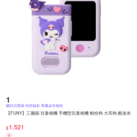
觸控式螢幕 拍照錄影 專屬桌布相框
【FUNY】三麗鷗 兒童相機 手機型兒童相機 帕恰狗 大耳狗 酷洛米
1,521
$
券