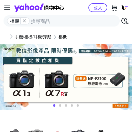
Yahoo購物中心
登入
相機
手機/相機/耳機/穿戴
相機