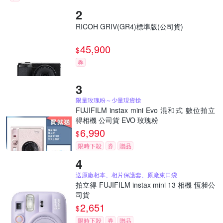
RICOH GRIV(GR4)標準版(公司貨)
45,900
$
券
限量玫瑰粉～少量現貨搶
FUJIFILM instax mini Evo 混和式 數位拍立
得相機 公司貨 EVO 玫瑰粉
6,990
$
限時下殺
券
贈品
送原廠相本、相片保護套、原廠束口袋
拍立得 FUJIFILM instax mini 13 相機 恆昶公
司貨
2,651
$
限時下殺
券
贈品